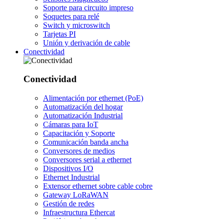
Soporte para circuito impreso
Soquetes para relé
Switch y microswitch
Tarjetas PI
Unión y derivación de cable
Conectividad
Conectividad
Alimentación por ethernet (PoE)
Automatización del hogar
Automatización Industrial
Cámaras para IoT
Capacitación y Soporte
Comunicación banda ancha
Conversores de medios
Conversores serial a ethernet
Dispositivos I/O
Ethernet Industrial
Extensor ethernet sobre cable cobre
Gateway LoRaWAN
Gestión de redes
Infraestructura Ethercat