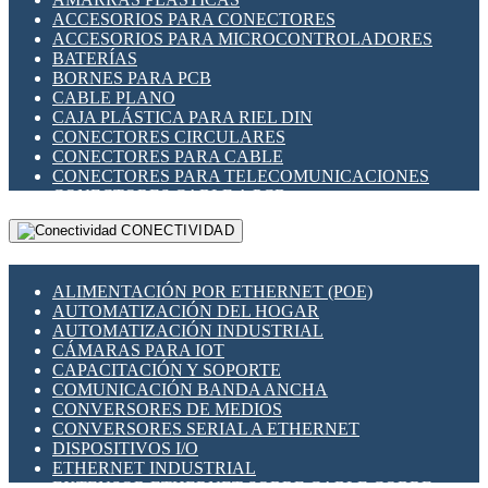
ENCHUFES INDUSTRIALES
ACCESORIOS PARA CONECTORES
INDICADORES PARA PANEL
ACCESORIOS PARA MICROCONTROLADORES
INTERFACES DE RELÉ
BATERÍAS
INTERRUPTORES FIN DE CARRERA
BORNES PARA PCB
LLAVES CONMUTADORAS
CABLE PLANO
MEDIDORES DE ENERGÍA Y TC'S DE CORRIENTE
CAJA PLÁSTICA PARA RIEL DIN
MOTORES PASO A PASO
CONECTORES CIRCULARES
PANTALLAS HMI
CONECTORES PARA CABLE
PLC -CONTROLADORES LÓGICO PROGRAMABLES
CONECTORES PARA TELECOMUNICACIONES
PROGRAMADORES DE HORARIO
CONECTORES CABLE A PCB
PROTECCIÓN ELÉCTRICA
CONECTORES PCB A CABLE
RELÉS DE PROTECCIÓN
CONECTIVIDAD
DIP SWITCHES
SENSORES CAPACITIVOS
DISPLAYS 7 SEGMENTOS
SENSORES DE POSICIÓN LINEAL
FUSIBLES Y PORTAFUSIBLES
SENSORES FOTOELÉCTRICOS
ALIMENTACIÓN POR ETHERNET (POE)
HERRAMIENTAS VARIAS
SENSORES INDUCTIVOS
AUTOMATIZACIÓN DEL HOGAR
ILUMINACIÓN LED
TEMPORIZADORES
AUTOMATIZACIÓN INDUSTRIAL
INTERRUPTORES REED
VARIACS
CÁMARAS PARA IOT
INTERFACES DE RELÉ
VARIADORES DE FRECUENCIA [VDF]
CAPACITACIÓN Y SOPORTE
OTROS RELÉS
SECCIONADORES - INTERRUPTORES
COMUNICACIÓN BANDA ANCHA
PROTECCIÓN TÉRMICA
MAQUINARIA
CONVERSORES DE MEDIOS
RELÉS AUTOMOTRICES
CONVERSORES SERIAL A ETHERNET
RELÉS DE SEÑAL
DISPOSITIVOS I/O
RELÉS DE ESTADO SÓLIDO SSR
ETHERNET INDUSTRIAL
RELÉS INDUSTRIALES
EXTENSOR ETHERNET SOBRE CABLE COBRE