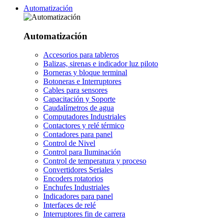
Automatización
Automatización
Accesorios para tableros
Balizas, sirenas e indicador luz piloto
Borneras y bloque terminal
Botoneras e Interruptores
Cables para sensores
Capacitación y Soporte
Caudalímetros de agua
Computadores Industriales
Contactores y relé térmico
Contadores para panel
Control de Nivel
Control para Iluminación
Control de temperatura y proceso
Convertidores Seriales
Encoders rotatorios
Enchufes Industriales
Indicadores para panel
Interfaces de relé
Interruptores fin de carrera