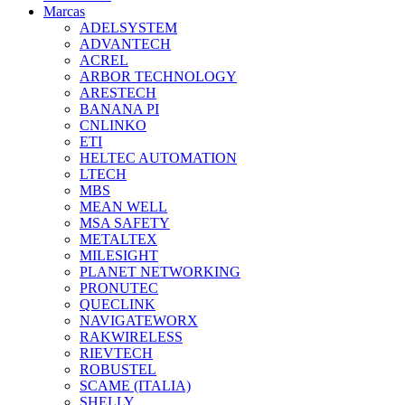
Marcas
ADELSYSTEM
ADVANTECH
ACREL
ARBOR TECHNOLOGY
ARESTECH
BANANA PI
CNLINKO
ETI
HELTEC AUTOMATION
LTECH
MBS
MEAN WELL
MSA SAFETY
METALTEX
MILESIGHT
PLANET NETWORKING
PRONUTEC
QUECLINK
NAVIGATEWORX
RAKWIRELESS
RIEVTECH
ROBUSTEL
SCAME (ITALIA)
SHELLY