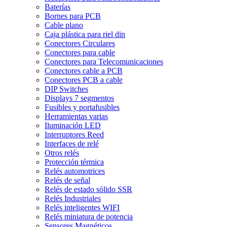
Baterías
Bornes para PCB
Cable plano
Caja plástica para riel din
Conectores Circulares
Conectores para cable
Conectores para Telecomunicaciones
Conectores cable a PCB
Conectores PCB a cable
DIP Switches
Displays 7 segmentos
Fusibles y portafusibles
Herramientas varias
Iluminación LED
Interruptores Reed
Interfaces de relé
Otros relés
Protección térmica
Relés automotrices
Relés de señal
Relés de estado sólido SSR
Relés Industriales
Relés inteligentes WIFI
Relés miniatura de potencia
Sensores Magnéticos