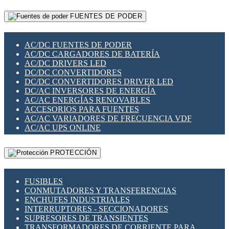
RELÉS INTELIGENTES WIFI
GATEWAY LORAWAN
RELÉS MINIATURA DE POTENCIA
FUENTES DE PODER
GESTIÓN DE REDES
SENSORES MAGNÉTICOS
INFRAESTRUCTURA ETHERCAT
SOPORTE PARA CIRCUITO IMPRESO
PERIFÉRICOS DE RED
SOQUETES PARA RELÉ
AC/DC FUENTES DE PODER
PLACAS MODULARES IOT
SWITCH Y MICROSWITCH
AC/DC CARGADORES DE BATERÍA
SWITCHES Y REDES WIFI
TARJETAS PI
AC/DC DRIVERS LED
SOLUCIONES IOT
UNIÓN Y DERIVACIÓN DE CABLE
DC/DC CONVERTIDORES
SOLUCIONES LORAWAN
DC/DC CONVERTIDORES DRIVER LED
SOLUCIONES RED CELULAR
DC/AC INVERSORES DE ENERGÍA
SEGURIDAD PARA REDES
AC/AC ENERGÍAS RENOVABLES
SWITCHES LAN
ACCESORIOS PARA FUENTES
TELEFONÍA IP (VOIP)
AC/AC VARIADORES DE FRECUENCIA VDF
VIGILANCIA IP (CCTV)
AC/AC UPS ONLINE
MESHTASTIC
PROTECCIÓN
FUSIBLES
CONMUTADORES Y TRANSFERENCIAS
ENCHUFES INDUSTRIALES
INTERRUPTORES - SECCIONADORES
SUPRESORES DE TRANSIENTES
TRANSFORMADORES DE CORRIENTE PARA