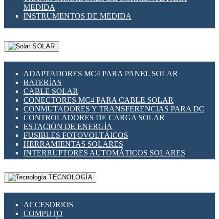
MEDIDA
INSTRUMENTOS DE MEDIDA
SOLAR
ADAPTADORES MC4 PARA PANEL SOLAR
BATERÍAS
CABLE SOLAR
CONECTORES MC4 PARA CABLE SOLAR
CONMUTADORES Y TRANSFERENCIAS PARA DC
CONTROLADORES DE CARGA SOLAR
ESTACIÓN DE ENERGÍA
FUSIBLES FOTOVOLTÁICOS
HERRAMIENTAS SOLARES
INTERRUPTORES AUTOMÁTICOS SOLARES
INTERRUPTORES - SECCIONADORES
FOTOVOLTÁICOS
TECNOLOGÍA
MONTAJE PANEL SOLAR
PORTA FUSIBLES Y SECCIONADORES
FOTOVOLTAICOS
ACCESORIOS
SUPRESOR DE TRANSIENTES SPDS PARA
COMPUTO
APLICACIONES FOTOVOLTAICAS