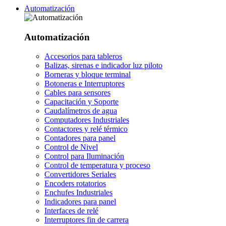
Automatización
Automatización
Accesorios para tableros
Balizas, sirenas e indicador luz piloto
Borneras y bloque terminal
Botoneras e Interruptores
Cables para sensores
Capacitación y Soporte
Caudalímetros de agua
Computadores Industriales
Contactores y relé térmico
Contadores para panel
Control de Nivel
Control para Iluminación
Control de temperatura y proceso
Convertidores Seriales
Encoders rotatorios
Enchufes Industriales
Indicadores para panel
Interfaces de relé
Interruptores fin de carrera