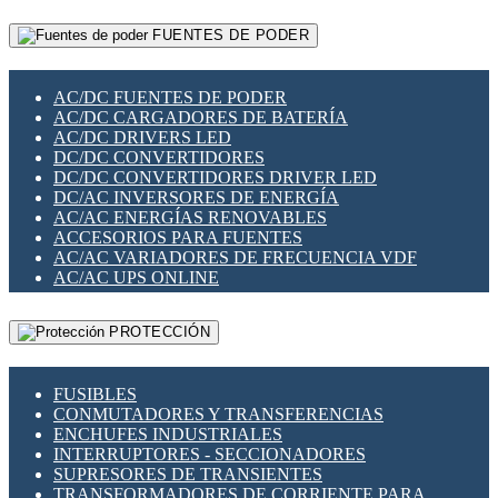
RELÉS INTELIGENTES WIFI
GATEWAY LORAWAN
RELÉS MINIATURA DE POTENCIA
FUENTES DE PODER
GESTIÓN DE REDES
SENSORES MAGNÉTICOS
INFRAESTRUCTURA ETHERCAT
SOPORTE PARA CIRCUITO IMPRESO
PERIFÉRICOS DE RED
SOQUETES PARA RELÉ
AC/DC FUENTES DE PODER
PLACAS MODULARES IOT
SWITCH Y MICROSWITCH
AC/DC CARGADORES DE BATERÍA
SWITCHES Y REDES WIFI
TARJETAS PI
AC/DC DRIVERS LED
SOLUCIONES IOT
UNIÓN Y DERIVACIÓN DE CABLE
DC/DC CONVERTIDORES
SOLUCIONES LORAWAN
DC/DC CONVERTIDORES DRIVER LED
SOLUCIONES RED CELULAR
DC/AC INVERSORES DE ENERGÍA
SEGURIDAD PARA REDES
AC/AC ENERGÍAS RENOVABLES
SWITCHES LAN
ACCESORIOS PARA FUENTES
TELEFONÍA IP (VOIP)
AC/AC VARIADORES DE FRECUENCIA VDF
VIGILANCIA IP (CCTV)
AC/AC UPS ONLINE
MESHTASTIC
PROTECCIÓN
FUSIBLES
CONMUTADORES Y TRANSFERENCIAS
ENCHUFES INDUSTRIALES
INTERRUPTORES - SECCIONADORES
SUPRESORES DE TRANSIENTES
TRANSFORMADORES DE CORRIENTE PARA