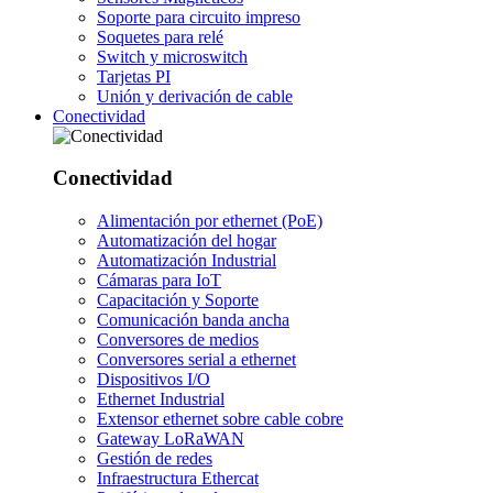
Soporte para circuito impreso
Soquetes para relé
Switch y microswitch
Tarjetas PI
Unión y derivación de cable
Conectividad
Conectividad
Alimentación por ethernet (PoE)
Automatización del hogar
Automatización Industrial
Cámaras para IoT
Capacitación y Soporte
Comunicación banda ancha
Conversores de medios
Conversores serial a ethernet
Dispositivos I/O
Ethernet Industrial
Extensor ethernet sobre cable cobre
Gateway LoRaWAN
Gestión de redes
Infraestructura Ethercat