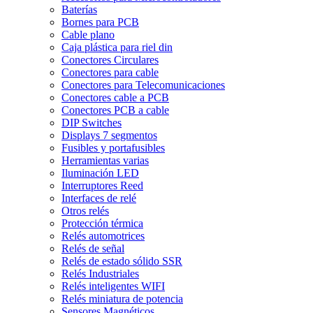
Baterías
Bornes para PCB
Cable plano
Caja plástica para riel din
Conectores Circulares
Conectores para cable
Conectores para Telecomunicaciones
Conectores cable a PCB
Conectores PCB a cable
DIP Switches
Displays 7 segmentos
Fusibles y portafusibles
Herramientas varias
Iluminación LED
Interruptores Reed
Interfaces de relé
Otros relés
Protección térmica
Relés automotrices
Relés de señal
Relés de estado sólido SSR
Relés Industriales
Relés inteligentes WIFI
Relés miniatura de potencia
Sensores Magnéticos