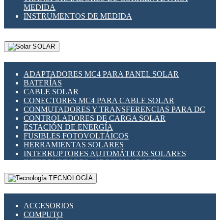
MEDIDA
INSTRUMENTOS DE MEDIDA
SOLAR
ADAPTADORES MC4 PARA PANEL SOLAR
BATERÍAS
CABLE SOLAR
CONECTORES MC4 PARA CABLE SOLAR
CONMUTADORES Y TRANSFERENCIAS PARA DC
CONTROLADORES DE CARGA SOLAR
ESTACIÓN DE ENERGÍA
FUSIBLES FOTOVOLTÁICOS
HERRAMIENTAS SOLARES
INTERRUPTORES AUTOMÁTICOS SOLARES
INTERRUPTORES - SECCIONADORES
FOTOVOLTÁICOS
TECNOLOGÍA
MONTAJE PANEL SOLAR
PORTA FUSIBLES Y SECCIONADORES
FOTOVOLTAICOS
ACCESORIOS
SUPRESOR DE TRANSIENTES SPDS PARA
COMPUTO
APLICACIONES FOTOVOLTAICAS