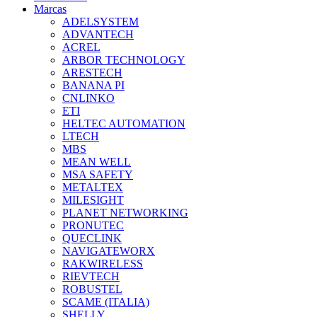
Marcas
ADELSYSTEM
ADVANTECH
ACREL
ARBOR TECHNOLOGY
ARESTECH
BANANA PI
CNLINKO
ETI
HELTEC AUTOMATION
LTECH
MBS
MEAN WELL
MSA SAFETY
METALTEX
MILESIGHT
PLANET NETWORKING
PRONUTEC
QUECLINK
NAVIGATEWORX
RAKWIRELESS
RIEVTECH
ROBUSTEL
SCAME (ITALIA)
SHELLY