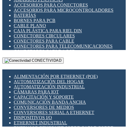
ENCHUFES INDUSTRIALES
ACCESORIOS PARA CONECTORES
INDICADORES PARA PANEL
ACCESORIOS PARA MICROCONTROLADORES
INTERFACES DE RELÉ
BATERÍAS
INTERRUPTORES FIN DE CARRERA
BORNES PARA PCB
LLAVES CONMUTADORAS
CABLE PLANO
MEDIDORES DE ENERGÍA Y TC'S DE CORRIENTE
CAJA PLÁSTICA PARA RIEL DIN
MOTORES PASO A PASO
CONECTORES CIRCULARES
PANTALLAS HMI
CONECTORES PARA CABLE
PLC -CONTROLADORES LÓGICO PROGRAMABLES
CONECTORES PARA TELECOMUNICACIONES
PROGRAMADORES DE HORARIO
CONECTORES CABLE A PCB
PROTECCIÓN ELÉCTRICA
CONECTORES PCB A CABLE
RELÉS DE PROTECCIÓN
CONECTIVIDAD
DIP SWITCHES
SENSORES CAPACITIVOS
DISPLAYS 7 SEGMENTOS
SENSORES DE POSICIÓN LINEAL
FUSIBLES Y PORTAFUSIBLES
SENSORES FOTOELÉCTRICOS
ALIMENTACIÓN POR ETHERNET (POE)
HERRAMIENTAS VARIAS
SENSORES INDUCTIVOS
AUTOMATIZACIÓN DEL HOGAR
ILUMINACIÓN LED
TEMPORIZADORES
AUTOMATIZACIÓN INDUSTRIAL
INTERRUPTORES REED
VARIACS
CÁMARAS PARA IOT
INTERFACES DE RELÉ
VARIADORES DE FRECUENCIA [VDF]
CAPACITACIÓN Y SOPORTE
OTROS RELÉS
SECCIONADORES - INTERRUPTORES
COMUNICACIÓN BANDA ANCHA
PROTECCIÓN TÉRMICA
MAQUINARIA
CONVERSORES DE MEDIOS
RELÉS AUTOMOTRICES
CONVERSORES SERIAL A ETHERNET
RELÉS DE SEÑAL
DISPOSITIVOS I/O
RELÉS DE ESTADO SÓLIDO SSR
ETHERNET INDUSTRIAL
RELÉS INDUSTRIALES
EXTENSOR ETHERNET SOBRE CABLE COBRE