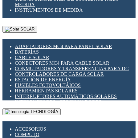
MEDIDA
INSTRUMENTOS DE MEDIDA
SOLAR
ADAPTADORES MC4 PARA PANEL SOLAR
BATERÍAS
CABLE SOLAR
CONECTORES MC4 PARA CABLE SOLAR
CONMUTADORES Y TRANSFERENCIAS PARA DC
CONTROLADORES DE CARGA SOLAR
ESTACIÓN DE ENERGÍA
FUSIBLES FOTOVOLTÁICOS
HERRAMIENTAS SOLARES
INTERRUPTORES AUTOMÁTICOS SOLARES
INTERRUPTORES - SECCIONADORES
FOTOVOLTÁICOS
TECNOLOGÍA
MONTAJE PANEL SOLAR
PORTA FUSIBLES Y SECCIONADORES
FOTOVOLTAICOS
ACCESORIOS
SUPRESOR DE TRANSIENTES SPDS PARA
COMPUTO
APLICACIONES FOTOVOLTAICAS