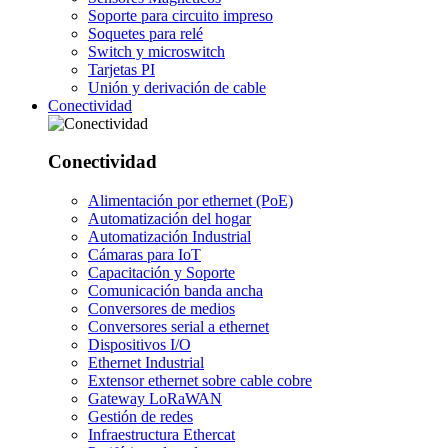
Soporte para circuito impreso
Soquetes para relé
Switch y microswitch
Tarjetas PI
Unión y derivación de cable
Conectividad
Conectividad
Alimentación por ethernet (PoE)
Automatización del hogar
Automatización Industrial
Cámaras para IoT
Capacitación y Soporte
Comunicación banda ancha
Conversores de medios
Conversores serial a ethernet
Dispositivos I/O
Ethernet Industrial
Extensor ethernet sobre cable cobre
Gateway LoRaWAN
Gestión de redes
Infraestructura Ethercat