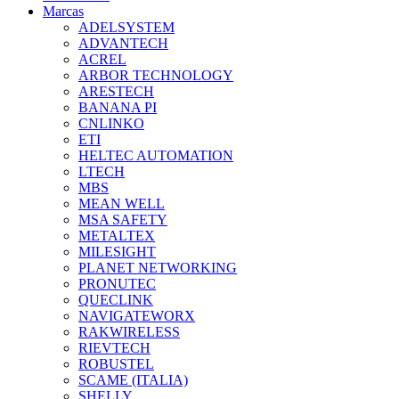
Marcas
ADELSYSTEM
ADVANTECH
ACREL
ARBOR TECHNOLOGY
ARESTECH
BANANA PI
CNLINKO
ETI
HELTEC AUTOMATION
LTECH
MBS
MEAN WELL
MSA SAFETY
METALTEX
MILESIGHT
PLANET NETWORKING
PRONUTEC
QUECLINK
NAVIGATEWORX
RAKWIRELESS
RIEVTECH
ROBUSTEL
SCAME (ITALIA)
SHELLY