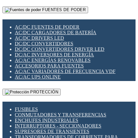
RELÉS INTELIGENTES WIFI
GATEWAY LORAWAN
RELÉS MINIATURA DE POTENCIA
FUENTES DE PODER
GESTIÓN DE REDES
SENSORES MAGNÉTICOS
INFRAESTRUCTURA ETHERCAT
SOPORTE PARA CIRCUITO IMPRESO
PERIFÉRICOS DE RED
SOQUETES PARA RELÉ
AC/DC FUENTES DE PODER
PLACAS MODULARES IOT
SWITCH Y MICROSWITCH
AC/DC CARGADORES DE BATERÍA
SWITCHES Y REDES WIFI
TARJETAS PI
AC/DC DRIVERS LED
SOLUCIONES IOT
UNIÓN Y DERIVACIÓN DE CABLE
DC/DC CONVERTIDORES
SOLUCIONES LORAWAN
DC/DC CONVERTIDORES DRIVER LED
SOLUCIONES RED CELULAR
DC/AC INVERSORES DE ENERGÍA
SEGURIDAD PARA REDES
AC/AC ENERGÍAS RENOVABLES
SWITCHES LAN
ACCESORIOS PARA FUENTES
TELEFONÍA IP (VOIP)
AC/AC VARIADORES DE FRECUENCIA VDF
VIGILANCIA IP (CCTV)
AC/AC UPS ONLINE
MESHTASTIC
PROTECCIÓN
FUSIBLES
CONMUTADORES Y TRANSFERENCIAS
ENCHUFES INDUSTRIALES
INTERRUPTORES - SECCIONADORES
SUPRESORES DE TRANSIENTES
TRANSFORMADORES DE CORRIENTE PARA