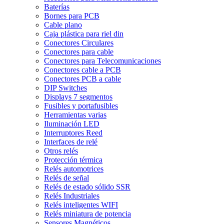
Baterías
Bornes para PCB
Cable plano
Caja plástica para riel din
Conectores Circulares
Conectores para cable
Conectores para Telecomunicaciones
Conectores cable a PCB
Conectores PCB a cable
DIP Switches
Displays 7 segmentos
Fusibles y portafusibles
Herramientas varias
Iluminación LED
Interruptores Reed
Interfaces de relé
Otros relés
Protección térmica
Relés automotrices
Relés de señal
Relés de estado sólido SSR
Relés Industriales
Relés inteligentes WIFI
Relés miniatura de potencia
Sensores Magnéticos