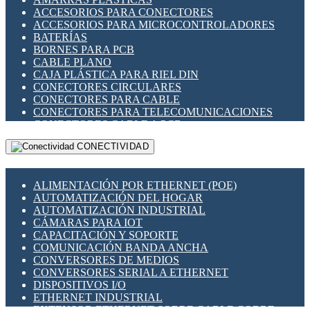
ENCHUFES INDUSTRIALES
ACCESORIOS PARA CONECTORES
INDICADORES PARA PANEL
ACCESORIOS PARA MICROCONTROLADORES
INTERFACES DE RELÉ
BATERÍAS
INTERRUPTORES FIN DE CARRERA
BORNES PARA PCB
LLAVES CONMUTADORAS
CABLE PLANO
MEDIDORES DE ENERGÍA Y TC'S DE CORRIENTE
CAJA PLÁSTICA PARA RIEL DIN
MOTORES PASO A PASO
CONECTORES CIRCULARES
PANTALLAS HMI
CONECTORES PARA CABLE
PLC -CONTROLADORES LÓGICO PROGRAMABLES
CONECTORES PARA TELECOMUNICACIONES
PROGRAMADORES DE HORARIO
CONECTORES CABLE A PCB
PROTECCIÓN ELÉCTRICA
CONECTORES PCB A CABLE
RELÉS DE PROTECCIÓN
CONECTIVIDAD
DIP SWITCHES
SENSORES CAPACITIVOS
DISPLAYS 7 SEGMENTOS
SENSORES DE POSICIÓN LINEAL
FUSIBLES Y PORTAFUSIBLES
SENSORES FOTOELÉCTRICOS
ALIMENTACIÓN POR ETHERNET (POE)
HERRAMIENTAS VARIAS
SENSORES INDUCTIVOS
AUTOMATIZACIÓN DEL HOGAR
ILUMINACIÓN LED
TEMPORIZADORES
AUTOMATIZACIÓN INDUSTRIAL
INTERRUPTORES REED
VARIACS
CÁMARAS PARA IOT
INTERFACES DE RELÉ
VARIADORES DE FRECUENCIA [VDF]
CAPACITACIÓN Y SOPORTE
OTROS RELÉS
SECCIONADORES - INTERRUPTORES
COMUNICACIÓN BANDA ANCHA
PROTECCIÓN TÉRMICA
MAQUINARIA
CONVERSORES DE MEDIOS
RELÉS AUTOMOTRICES
CONVERSORES SERIAL A ETHERNET
RELÉS DE SEÑAL
DISPOSITIVOS I/O
RELÉS DE ESTADO SÓLIDO SSR
ETHERNET INDUSTRIAL
RELÉS INDUSTRIALES
EXTENSOR ETHERNET SOBRE CABLE COBRE