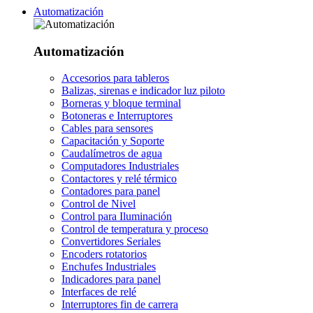
Automatización
Automatización
Accesorios para tableros
Balizas, sirenas e indicador luz piloto
Borneras y bloque terminal
Botoneras e Interruptores
Cables para sensores
Capacitación y Soporte
Caudalímetros de agua
Computadores Industriales
Contactores y relé térmico
Contadores para panel
Control de Nivel
Control para Iluminación
Control de temperatura y proceso
Convertidores Seriales
Encoders rotatorios
Enchufes Industriales
Indicadores para panel
Interfaces de relé
Interruptores fin de carrera