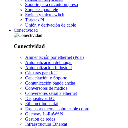
Soporte para circuito impreso
Soquetes para relé
Switch y microswitch
Tarjetas PI
Unión y derivación de cable
Conectividad
Conectividad
Alimentación por ethernet (PoE)
Automatización del hogar
Automatización Industrial
Cámaras para IoT
Capacitación y Soporte
Comunicación banda ancha
Conversores de medios
Conversores serial a ethernet
Dispositivos I/O
Ethernet Industrial
Extensor ethernet sobre cable cobre
Gateway LoRaWAN
Gestión de redes
Infraestructura Ethercat