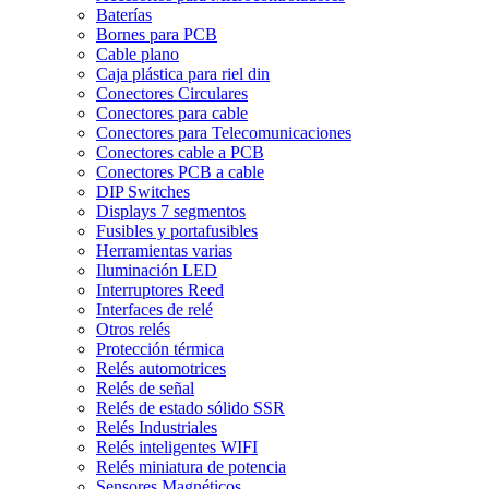
Baterías
Bornes para PCB
Cable plano
Caja plástica para riel din
Conectores Circulares
Conectores para cable
Conectores para Telecomunicaciones
Conectores cable a PCB
Conectores PCB a cable
DIP Switches
Displays 7 segmentos
Fusibles y portafusibles
Herramientas varias
Iluminación LED
Interruptores Reed
Interfaces de relé
Otros relés
Protección térmica
Relés automotrices
Relés de señal
Relés de estado sólido SSR
Relés Industriales
Relés inteligentes WIFI
Relés miniatura de potencia
Sensores Magnéticos