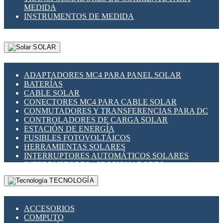
MEDIDA
INSTRUMENTOS DE MEDIDA
SOLAR
ADAPTADORES MC4 PARA PANEL SOLAR
BATERÍAS
CABLE SOLAR
CONECTORES MC4 PARA CABLE SOLAR
CONMUTADORES Y TRANSFERENCIAS PARA DC
CONTROLADORES DE CARGA SOLAR
ESTACIÓN DE ENERGÍA
FUSIBLES FOTOVOLTÁICOS
HERRAMIENTAS SOLARES
INTERRUPTORES AUTOMÁTICOS SOLARES
INTERRUPTORES - SECCIONADORES
FOTOVOLTÁICOS
TECNOLOGÍA
MONTAJE PANEL SOLAR
PORTA FUSIBLES Y SECCIONADORES
FOTOVOLTAICOS
ACCESORIOS
SUPRESOR DE TRANSIENTES SPDS PARA
COMPUTO
APLICACIONES FOTOVOLTAICAS