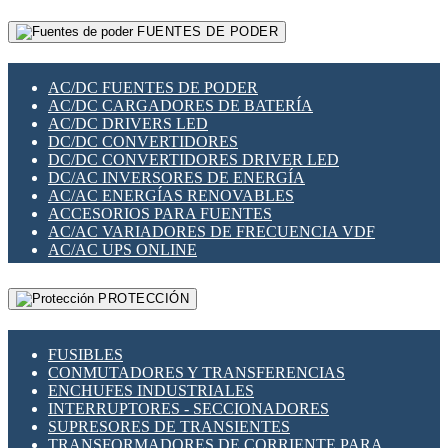
RELÉS INTELIGENTES WIFI
GATEWAY LORAWAN
RELÉS MINIATURA DE POTENCIA
FUENTES DE PODER
GESTIÓN DE REDES
SENSORES MAGNÉTICOS
INFRAESTRUCTURA ETHERCAT
SOPORTE PARA CIRCUITO IMPRESO
PERIFÉRICOS DE RED
SOQUETES PARA RELÉ
AC/DC FUENTES DE PODER
PLACAS MODULARES IOT
SWITCH Y MICROSWITCH
AC/DC CARGADORES DE BATERÍA
SWITCHES Y REDES WIFI
TARJETAS PI
AC/DC DRIVERS LED
SOLUCIONES IOT
UNIÓN Y DERIVACIÓN DE CABLE
DC/DC CONVERTIDORES
SOLUCIONES LORAWAN
DC/DC CONVERTIDORES DRIVER LED
SOLUCIONES RED CELULAR
DC/AC INVERSORES DE ENERGÍA
SEGURIDAD PARA REDES
AC/AC ENERGÍAS RENOVABLES
SWITCHES LAN
ACCESORIOS PARA FUENTES
TELEFONÍA IP (VOIP)
AC/AC VARIADORES DE FRECUENCIA VDF
VIGILANCIA IP (CCTV)
AC/AC UPS ONLINE
MESHTASTIC
PROTECCIÓN
FUSIBLES
CONMUTADORES Y TRANSFERENCIAS
ENCHUFES INDUSTRIALES
INTERRUPTORES - SECCIONADORES
SUPRESORES DE TRANSIENTES
TRANSFORMADORES DE CORRIENTE PARA