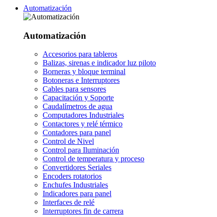
Automatización
Automatización
Accesorios para tableros
Balizas, sirenas e indicador luz piloto
Borneras y bloque terminal
Botoneras e Interruptores
Cables para sensores
Capacitación y Soporte
Caudalímetros de agua
Computadores Industriales
Contactores y relé térmico
Contadores para panel
Control de Nivel
Control para Iluminación
Control de temperatura y proceso
Convertidores Seriales
Encoders rotatorios
Enchufes Industriales
Indicadores para panel
Interfaces de relé
Interruptores fin de carrera