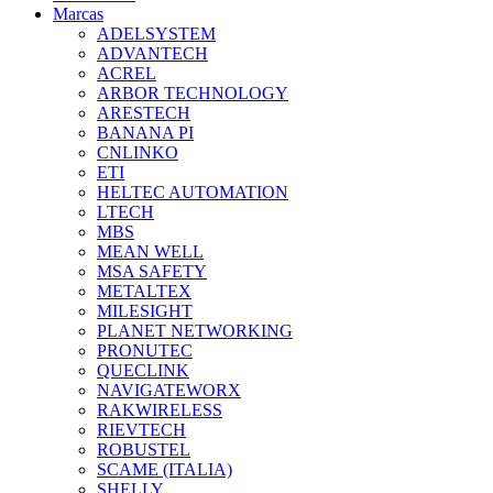
Marcas
ADELSYSTEM
ADVANTECH
ACREL
ARBOR TECHNOLOGY
ARESTECH
BANANA PI
CNLINKO
ETI
HELTEC AUTOMATION
LTECH
MBS
MEAN WELL
MSA SAFETY
METALTEX
MILESIGHT
PLANET NETWORKING
PRONUTEC
QUECLINK
NAVIGATEWORX
RAKWIRELESS
RIEVTECH
ROBUSTEL
SCAME (ITALIA)
SHELLY