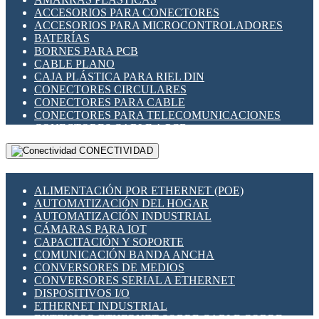
ENCHUFES INDUSTRIALES
ACCESORIOS PARA CONECTORES
INDICADORES PARA PANEL
ACCESORIOS PARA MICROCONTROLADORES
INTERFACES DE RELÉ
BATERÍAS
INTERRUPTORES FIN DE CARRERA
BORNES PARA PCB
LLAVES CONMUTADORAS
CABLE PLANO
MEDIDORES DE ENERGÍA Y TC'S DE CORRIENTE
CAJA PLÁSTICA PARA RIEL DIN
MOTORES PASO A PASO
CONECTORES CIRCULARES
PANTALLAS HMI
CONECTORES PARA CABLE
PLC -CONTROLADORES LÓGICO PROGRAMABLES
CONECTORES PARA TELECOMUNICACIONES
PROGRAMADORES DE HORARIO
CONECTORES CABLE A PCB
PROTECCIÓN ELÉCTRICA
CONECTORES PCB A CABLE
RELÉS DE PROTECCIÓN
CONECTIVIDAD
DIP SWITCHES
SENSORES CAPACITIVOS
DISPLAYS 7 SEGMENTOS
SENSORES DE POSICIÓN LINEAL
FUSIBLES Y PORTAFUSIBLES
SENSORES FOTOELÉCTRICOS
ALIMENTACIÓN POR ETHERNET (POE)
HERRAMIENTAS VARIAS
SENSORES INDUCTIVOS
AUTOMATIZACIÓN DEL HOGAR
ILUMINACIÓN LED
TEMPORIZADORES
AUTOMATIZACIÓN INDUSTRIAL
INTERRUPTORES REED
VARIACS
CÁMARAS PARA IOT
INTERFACES DE RELÉ
VARIADORES DE FRECUENCIA [VDF]
CAPACITACIÓN Y SOPORTE
OTROS RELÉS
SECCIONADORES - INTERRUPTORES
COMUNICACIÓN BANDA ANCHA
PROTECCIÓN TÉRMICA
MAQUINARIA
CONVERSORES DE MEDIOS
RELÉS AUTOMOTRICES
CONVERSORES SERIAL A ETHERNET
RELÉS DE SEÑAL
DISPOSITIVOS I/O
RELÉS DE ESTADO SÓLIDO SSR
ETHERNET INDUSTRIAL
RELÉS INDUSTRIALES
EXTENSOR ETHERNET SOBRE CABLE COBRE