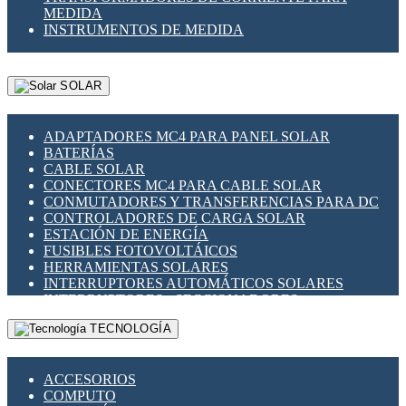
MEDIDA
INSTRUMENTOS DE MEDIDA
SOLAR
ADAPTADORES MC4 PARA PANEL SOLAR
BATERÍAS
CABLE SOLAR
CONECTORES MC4 PARA CABLE SOLAR
CONMUTADORES Y TRANSFERENCIAS PARA DC
CONTROLADORES DE CARGA SOLAR
ESTACIÓN DE ENERGÍA
FUSIBLES FOTOVOLTÁICOS
HERRAMIENTAS SOLARES
INTERRUPTORES AUTOMÁTICOS SOLARES
INTERRUPTORES - SECCIONADORES
FOTOVOLTÁICOS
TECNOLOGÍA
MONTAJE PANEL SOLAR
PORTA FUSIBLES Y SECCIONADORES
FOTOVOLTAICOS
ACCESORIOS
SUPRESOR DE TRANSIENTES SPDS PARA
COMPUTO
APLICACIONES FOTOVOLTAICAS