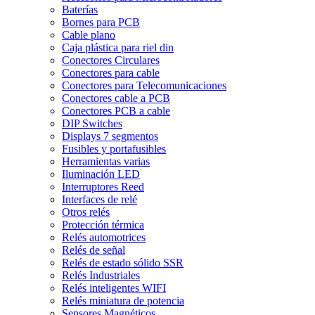
Baterías
Bornes para PCB
Cable plano
Caja plástica para riel din
Conectores Circulares
Conectores para cable
Conectores para Telecomunicaciones
Conectores cable a PCB
Conectores PCB a cable
DIP Switches
Displays 7 segmentos
Fusibles y portafusibles
Herramientas varias
Iluminación LED
Interruptores Reed
Interfaces de relé
Otros relés
Protección térmica
Relés automotrices
Relés de señal
Relés de estado sólido SSR
Relés Industriales
Relés inteligentes WIFI
Relés miniatura de potencia
Sensores Magnéticos