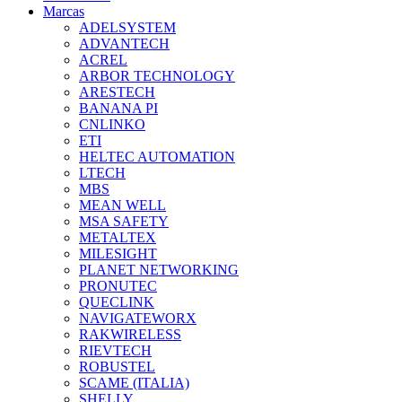
Marcas
ADELSYSTEM
ADVANTECH
ACREL
ARBOR TECHNOLOGY
ARESTECH
BANANA PI
CNLINKO
ETI
HELTEC AUTOMATION
LTECH
MBS
MEAN WELL
MSA SAFETY
METALTEX
MILESIGHT
PLANET NETWORKING
PRONUTEC
QUECLINK
NAVIGATEWORX
RAKWIRELESS
RIEVTECH
ROBUSTEL
SCAME (ITALIA)
SHELLY