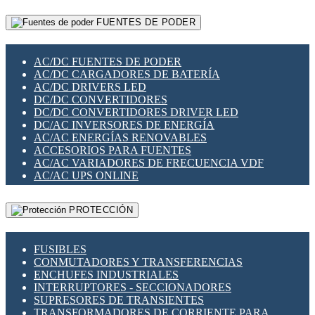
RELÉS INTELIGENTES WIFI
GATEWAY LORAWAN
RELÉS MINIATURA DE POTENCIA
FUENTES DE PODER
GESTIÓN DE REDES
SENSORES MAGNÉTICOS
INFRAESTRUCTURA ETHERCAT
SOPORTE PARA CIRCUITO IMPRESO
PERIFÉRICOS DE RED
SOQUETES PARA RELÉ
AC/DC FUENTES DE PODER
PLACAS MODULARES IOT
SWITCH Y MICROSWITCH
AC/DC CARGADORES DE BATERÍA
SWITCHES Y REDES WIFI
TARJETAS PI
AC/DC DRIVERS LED
SOLUCIONES IOT
UNIÓN Y DERIVACIÓN DE CABLE
DC/DC CONVERTIDORES
SOLUCIONES LORAWAN
DC/DC CONVERTIDORES DRIVER LED
SOLUCIONES RED CELULAR
DC/AC INVERSORES DE ENERGÍA
SEGURIDAD PARA REDES
AC/AC ENERGÍAS RENOVABLES
SWITCHES LAN
ACCESORIOS PARA FUENTES
TELEFONÍA IP (VOIP)
AC/AC VARIADORES DE FRECUENCIA VDF
VIGILANCIA IP (CCTV)
AC/AC UPS ONLINE
MESHTASTIC
PROTECCIÓN
FUSIBLES
CONMUTADORES Y TRANSFERENCIAS
ENCHUFES INDUSTRIALES
INTERRUPTORES - SECCIONADORES
SUPRESORES DE TRANSIENTES
TRANSFORMADORES DE CORRIENTE PARA