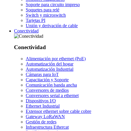
Soporte para circuito impreso
Soquetes para relé
Switch y microswitch
Tarjetas PI
Unión y derivación de cable
Conectividad
Conectividad
Alimentación por ethernet (PoE)
Automatización del hogar
Automatización Industrial
Cámaras para IoT
Capacitación y Soporte
Comunicación banda ancha
Conversores de medios
Conversores serial a ethernet
Dispositivos I/O
Ethernet Industrial
Extensor ethernet sobre cable cobre
Gateway LoRaWAN
Gestión de redes
Infraestructura Ethercat