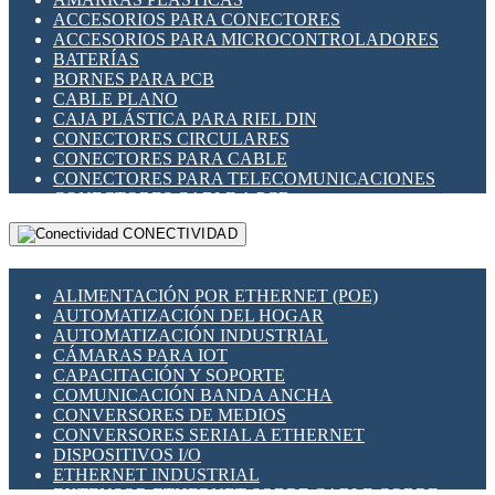
ENCHUFES INDUSTRIALES
ACCESORIOS PARA CONECTORES
INDICADORES PARA PANEL
ACCESORIOS PARA MICROCONTROLADORES
INTERFACES DE RELÉ
BATERÍAS
INTERRUPTORES FIN DE CARRERA
BORNES PARA PCB
LLAVES CONMUTADORAS
CABLE PLANO
MEDIDORES DE ENERGÍA Y TC'S DE CORRIENTE
CAJA PLÁSTICA PARA RIEL DIN
MOTORES PASO A PASO
CONECTORES CIRCULARES
PANTALLAS HMI
CONECTORES PARA CABLE
PLC -CONTROLADORES LÓGICO PROGRAMABLES
CONECTORES PARA TELECOMUNICACIONES
PROGRAMADORES DE HORARIO
CONECTORES CABLE A PCB
PROTECCIÓN ELÉCTRICA
CONECTORES PCB A CABLE
RELÉS DE PROTECCIÓN
CONECTIVIDAD
DIP SWITCHES
SENSORES CAPACITIVOS
DISPLAYS 7 SEGMENTOS
SENSORES DE POSICIÓN LINEAL
FUSIBLES Y PORTAFUSIBLES
SENSORES FOTOELÉCTRICOS
ALIMENTACIÓN POR ETHERNET (POE)
HERRAMIENTAS VARIAS
SENSORES INDUCTIVOS
AUTOMATIZACIÓN DEL HOGAR
ILUMINACIÓN LED
TEMPORIZADORES
AUTOMATIZACIÓN INDUSTRIAL
INTERRUPTORES REED
VARIACS
CÁMARAS PARA IOT
INTERFACES DE RELÉ
VARIADORES DE FRECUENCIA [VDF]
CAPACITACIÓN Y SOPORTE
OTROS RELÉS
SECCIONADORES - INTERRUPTORES
COMUNICACIÓN BANDA ANCHA
PROTECCIÓN TÉRMICA
MAQUINARIA
CONVERSORES DE MEDIOS
RELÉS AUTOMOTRICES
CONVERSORES SERIAL A ETHERNET
RELÉS DE SEÑAL
DISPOSITIVOS I/O
RELÉS DE ESTADO SÓLIDO SSR
ETHERNET INDUSTRIAL
RELÉS INDUSTRIALES
EXTENSOR ETHERNET SOBRE CABLE COBRE