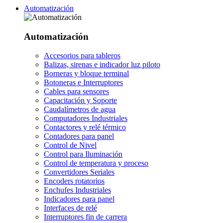
Automatización
Automatización
Accesorios para tableros
Balizas, sirenas e indicador luz piloto
Borneras y bloque terminal
Botoneras e Interruptores
Cables para sensores
Capacitación y Soporte
Caudalímetros de agua
Computadores Industriales
Contactores y relé térmico
Contadores para panel
Control de Nivel
Control para Iluminación
Control de temperatura y proceso
Convertidores Seriales
Encoders rotatorios
Enchufes Industriales
Indicadores para panel
Interfaces de relé
Interruptores fin de carrera