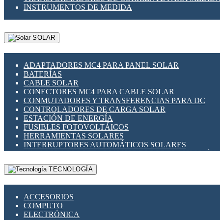
INSTRUMENTOS DE MEDIDA
SOLAR
ADAPTADORES MC4 PARA PANEL SOLAR
BATERÍAS
CABLE SOLAR
CONECTORES MC4 PARA CABLE SOLAR
CONMUTADORES Y TRANSFERENCIAS PARA DC
CONTROLADORES DE CARGA SOLAR
ESTACIÓN DE ENERGÍA
FUSIBLES FOTOVOLTÁICOS
HERRAMIENTAS SOLARES
INTERRUPTORES AUTOMÁTICOS SOLARES
INTERRUPTORES - SECCIONADORES FOTOVOLTÁI
MONTAJE PANEL SOLAR
TECNOLOGÍA
PORTA FUSIBLES Y SECCIONADORES FOTOVOLTAI
SUPRESOR DE TRANSIENTES SPDS PARA APLICACI
ACCESORIOS
COMPUTO
ELECTRÓNICA