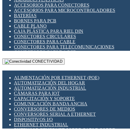
ENCHUFES INDUSTRIALES
ACCESORIOS PARA CONECTORES
INDICADORES PARA PANEL
ACCESORIOS PARA MICROCONTROLADORES
INTERFACES DE RELÉ
BATERÍAS
INTERRUPTORES FIN DE CARRERA
BORNES PARA PCB
LLAVES CONMUTADORAS
CABLE PLANO
MEDIDORES DE ENERGÍA Y TC'S DE CORRIENTE
CAJA PLÁSTICA PARA RIEL DIN
MOTORES PASO A PASO
CONECTORES CIRCULARES
PANTALLAS HMI
CONECTORES PARA CABLE
PLC -CONTROLADORES LÓGICO PROGRAMABLES
CONECTORES PARA TELECOMUNICACIONES
PROGRAMADORES DE HORARIO
CONECTORES CABLE A PCB
PROTECCIÓN ELÉCTRICA
CONECTORES PCB A CABLE
RELÉS DE PROTECCIÓN
CONECTIVIDAD
DIP SWITCHES
SENSORES CAPACITIVOS
DISPLAYS 7 SEGMENTOS
SENSORES DE POSICIÓN LINEAL
FUSIBLES Y PORTAFUSIBLES
SENSORES FOTOELÉCTRICOS
ALIMENTACIÓN POR ETHERNET (POE)
HERRAMIENTAS VARIAS
SENSORES INDUCTIVOS
AUTOMATIZACIÓN DEL HOGAR
ILUMINACIÓN LED
TEMPORIZADORES
AUTOMATIZACIÓN INDUSTRIAL
INTERRUPTORES REED
VARIACS
CÁMARAS PARA IOT
INTERFACES DE RELÉ
VARIADORES DE FRECUENCIA [VDF]
CAPACITACIÓN Y SOPORTE
OTROS RELÉS
SECCIONADORES - INTERRUPTORES
COMUNICACIÓN BANDA ANCHA
PROTECCIÓN TÉRMICA
MAQUINARIA
CONVERSORES DE MEDIOS
RELÉS AUTOMOTRICES
CONVERSORES SERIAL A ETHERNET
RELÉS DE SEÑAL
DISPOSITIVOS I/O
RELÉS DE ESTADO SÓLIDO SSR
ETHERNET INDUSTRIAL
RELÉS INDUSTRIALES
EXTENSOR ETHERNET SOBRE CABLE COBRE