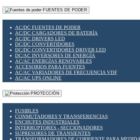
RELÉS INTELIGENTES WIFI
GATEWAY LORAWAN
RELÉS MINIATURA DE POTENCIA
FUENTES DE PODER
GESTIÓN DE REDES
SENSORES MAGNÉTICOS
INFRAESTRUCTURA ETHERCAT
SOPORTE PARA CIRCUITO IMPRESO
PERIFÉRICOS DE RED
SOQUETES PARA RELÉ
AC/DC FUENTES DE PODER
PLACAS MODULARES IOT
SWITCH Y MICROSWITCH
AC/DC CARGADORES DE BATERÍA
SWITCHES Y REDES WIFI
TARJETAS PI
AC/DC DRIVERS LED
SOLUCIONES IOT
UNIÓN Y DERIVACIÓN DE CABLE
DC/DC CONVERTIDORES
SOLUCIONES LORAWAN
DC/DC CONVERTIDORES DRIVER LED
SOLUCIONES RED CELULAR
DC/AC INVERSORES DE ENERGÍA
SEGURIDAD PARA REDES
AC/AC ENERGÍAS RENOVABLES
SWITCHES LAN
ACCESORIOS PARA FUENTES
TELEFONÍA IP (VOIP)
AC/AC VARIADORES DE FRECUENCIA VDF
VIGILANCIA IP (CCTV)
AC/AC UPS ONLINE
MESHTASTIC
PROTECCIÓN
FUSIBLES
CONMUTADORES Y TRANSFERENCIAS
ENCHUFES INDUSTRIALES
INTERRUPTORES - SECCIONADORES
SUPRESORES DE TRANSIENTES
TRANSFORMADORES DE CORRIENTE PARA MEDID