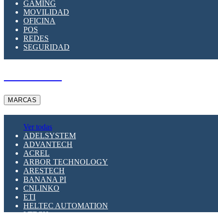
GAMING
MOVILIDAD
OFICINA
POS
REDES
SEGURIDAD
A PEDIDO
MARCAS
Ver todas
ADELSYSTEM
ADVANTECH
ACREL
ARBOR TECHNOLOGY
ARESTECH
BANANA PI
CNLINKO
ETI
HELTEC AUTOMATION
LTECH