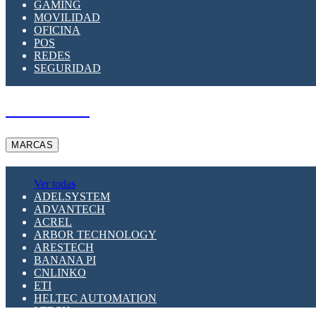
GAMING
MOVILIDAD
OFICINA
POS
REDES
SEGURIDAD
A PEDIDO
MARCAS
Ver todas
ADELSYSTEM
ADVANTECH
ACREL
ARBOR TECHNOLOGY
ARESTECH
BANANA PI
CNLINKO
ETI
HELTEC AUTOMATION
LTECH