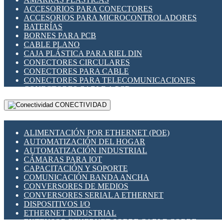
ENCHUFES INDUSTRIALES
ACCESORIOS PARA CONECTORES
INDICADORES PARA PANEL
ACCESORIOS PARA MICROCONTROLADORES
INTERFACES DE RELÉ
BATERÍAS
INTERRUPTORES FIN DE CARRERA
BORNES PARA PCB
LLAVES CONMUTADORAS
CABLE PLANO
MEDIDORES DE ENERGÍA Y TC'S DE CORRIENTE
CAJA PLÁSTICA PARA RIEL DIN
MOTORES PASO A PASO
CONECTORES CIRCULARES
PANTALLAS HMI
CONECTORES PARA CABLE
PLC -CONTROLADORES LÓGICO PROGRAMABLES
CONECTORES PARA TELECOMUNICACIONES
PROGRAMADORES DE HORARIO
CONECTORES CABLE A PCB
PROTECCIÓN ELÉCTRICA
CONECTORES PCB A CABLE
RELÉS DE PROTECCIÓN
CONECTIVIDAD
DIP SWITCHES
SENSORES CAPACITIVOS
DISPLAYS 7 SEGMENTOS
SENSORES DE POSICIÓN LINEAL
FUSIBLES Y PORTAFUSIBLES
SENSORES FOTOELÉCTRICOS
ALIMENTACIÓN POR ETHERNET (POE)
HERRAMIENTAS VARIAS
SENSORES INDUCTIVOS
AUTOMATIZACIÓN DEL HOGAR
ILUMINACIÓN LED
TEMPORIZADORES
AUTOMATIZACIÓN INDUSTRIAL
INTERRUPTORES REED
VARIACS
CÁMARAS PARA IOT
INTERFACES DE RELÉ
VARIADORES DE FRECUENCIA [VDF]
CAPACITACIÓN Y SOPORTE
OTROS RELÉS
SECCIONADORES - INTERRUPTORES
COMUNICACIÓN BANDA ANCHA
PROTECCIÓN TÉRMICA
MAQUINARIA
CONVERSORES DE MEDIOS
RELÉS AUTOMOTRICES
CONVERSORES SERIAL A ETHERNET
RELÉS DE SEÑAL
DISPOSITIVOS I/O
RELÉS DE ESTADO SÓLIDO SSR
ETHERNET INDUSTRIAL
RELÉS INDUSTRIALES
EXTENSOR ETHERNET SOBRE CABLE COBRE