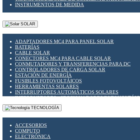
INSTRUMENTOS DE MEDIDA
SOLAR
ADAPTADORES MC4 PARA PANEL SOLAR
BATERÍAS
CABLE SOLAR
CONECTORES MC4 PARA CABLE SOLAR
CONMUTADORES Y TRANSFERENCIAS PARA DC
CONTROLADORES DE CARGA SOLAR
ESTACIÓN DE ENERGÍA
FUSIBLES FOTOVOLTÁICOS
HERRAMIENTAS SOLARES
INTERRUPTORES AUTOMÁTICOS SOLARES
INTERRUPTORES - SECCIONADORES FOTOVOLTÁI
MONTAJE PANEL SOLAR
TECNOLOGÍA
PORTA FUSIBLES Y SECCIONADORES FOTOVOLTAI
SUPRESOR DE TRANSIENTES SPDS PARA APLICACI
ACCESORIOS
COMPUTO
ELECTRÓNICA