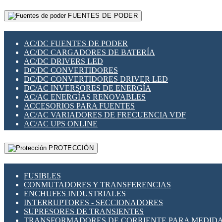
RELÉS INTELIGENTES WIFI
GATEWAY LORAWAN
RELÉS MINIATURA DE POTENCIA
FUENTES DE PODER
GESTIÓN DE REDES
SENSORES MAGNÉTICOS
INFRAESTRUCTURA ETHERCAT
SOPORTE PARA CIRCUITO IMPRESO
PERIFÉRICOS DE RED
SOQUETES PARA RELÉ
AC/DC FUENTES DE PODER
PLACAS MODULARES IOT
SWITCH Y MICROSWITCH
AC/DC CARGADORES DE BATERÍA
SWITCHES Y REDES WIFI
TARJETAS PI
AC/DC DRIVERS LED
SOLUCIONES IOT
UNIÓN Y DERIVACIÓN DE CABLE
DC/DC CONVERTIDORES
SOLUCIONES LORAWAN
DC/DC CONVERTIDORES DRIVER LED
SOLUCIONES RED CELULAR
DC/AC INVERSORES DE ENERGÍA
SEGURIDAD PARA REDES
AC/AC ENERGÍAS RENOVABLES
SWITCHES LAN
ACCESORIOS PARA FUENTES
TELEFONÍA IP (VOIP)
AC/AC VARIADORES DE FRECUENCIA VDF
VIGILANCIA IP (CCTV)
AC/AC UPS ONLINE
MESHTASTIC
PROTECCIÓN
FUSIBLES
CONMUTADORES Y TRANSFERENCIAS
ENCHUFES INDUSTRIALES
INTERRUPTORES - SECCIONADORES
SUPRESORES DE TRANSIENTES
TRANSFORMADORES DE CORRIENTE PARA MEDID