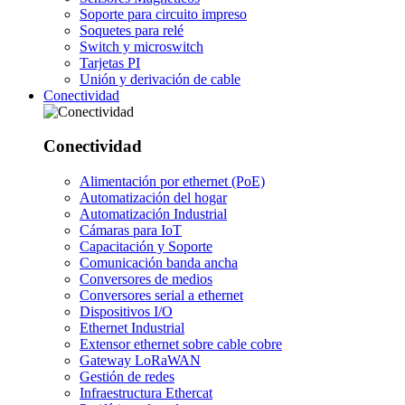
Soporte para circuito impreso
Soquetes para relé
Switch y microswitch
Tarjetas PI
Unión y derivación de cable
Conectividad
Conectividad
Alimentación por ethernet (PoE)
Automatización del hogar
Automatización Industrial
Cámaras para IoT
Capacitación y Soporte
Comunicación banda ancha
Conversores de medios
Conversores serial a ethernet
Dispositivos I/O
Ethernet Industrial
Extensor ethernet sobre cable cobre
Gateway LoRaWAN
Gestión de redes
Infraestructura Ethercat