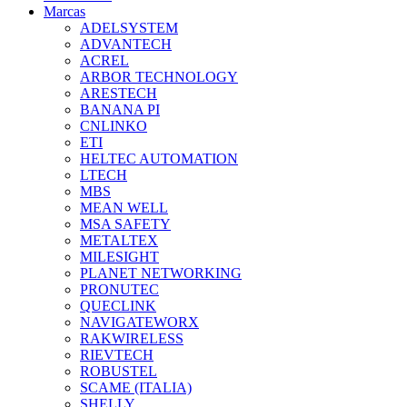
Marcas
ADELSYSTEM
ADVANTECH
ACREL
ARBOR TECHNOLOGY
ARESTECH
BANANA PI
CNLINKO
ETI
HELTEC AUTOMATION
LTECH
MBS
MEAN WELL
MSA SAFETY
METALTEX
MILESIGHT
PLANET NETWORKING
PRONUTEC
QUECLINK
NAVIGATEWORX
RAKWIRELESS
RIEVTECH
ROBUSTEL
SCAME (ITALIA)
SHELLY