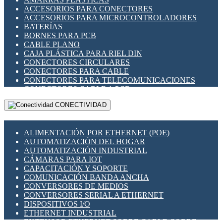
ENCHUFES INDUSTRIALES
ACCESORIOS PARA CONECTORES
INDICADORES PARA PANEL
ACCESORIOS PARA MICROCONTROLADORES
INTERFACES DE RELÉ
BATERÍAS
INTERRUPTORES FIN DE CARRERA
BORNES PARA PCB
LLAVES CONMUTADORAS
CABLE PLANO
MEDIDORES DE ENERGÍA Y TC'S DE CORRIENTE
CAJA PLÁSTICA PARA RIEL DIN
MOTORES PASO A PASO
CONECTORES CIRCULARES
PANTALLAS HMI
CONECTORES PARA CABLE
PLC -CONTROLADORES LÓGICO PROGRAMABLES
CONECTORES PARA TELECOMUNICACIONES
PROGRAMADORES DE HORARIO
CONECTORES CABLE A PCB
PROTECCIÓN ELÉCTRICA
CONECTORES PCB A CABLE
RELÉS DE PROTECCIÓN
CONECTIVIDAD
DIP SWITCHES
SENSORES CAPACITIVOS
DISPLAYS 7 SEGMENTOS
SENSORES DE POSICIÓN LINEAL
FUSIBLES Y PORTAFUSIBLES
SENSORES FOTOELÉCTRICOS
ALIMENTACIÓN POR ETHERNET (POE)
HERRAMIENTAS VARIAS
SENSORES INDUCTIVOS
AUTOMATIZACIÓN DEL HOGAR
ILUMINACIÓN LED
TEMPORIZADORES
AUTOMATIZACIÓN INDUSTRIAL
INTERRUPTORES REED
VARIACS
CÁMARAS PARA IOT
INTERFACES DE RELÉ
VARIADORES DE FRECUENCIA [VDF]
CAPACITACIÓN Y SOPORTE
OTROS RELÉS
SECCIONADORES - INTERRUPTORES
COMUNICACIÓN BANDA ANCHA
PROTECCIÓN TÉRMICA
MAQUINARIA
CONVERSORES DE MEDIOS
RELÉS AUTOMOTRICES
CONVERSORES SERIAL A ETHERNET
RELÉS DE SEÑAL
DISPOSITIVOS I/O
RELÉS DE ESTADO SÓLIDO SSR
ETHERNET INDUSTRIAL
RELÉS INDUSTRIALES
EXTENSOR ETHERNET SOBRE CABLE COBRE