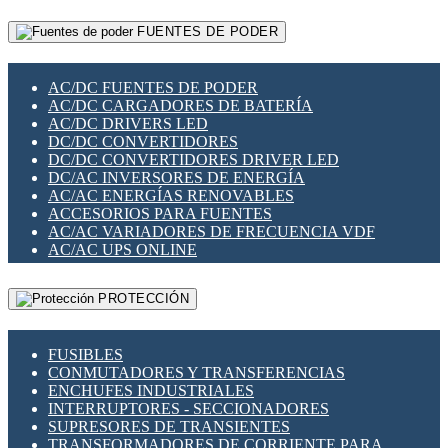
RELÉS INTELIGENTES WIFI
GATEWAY LORAWAN
RELÉS MINIATURA DE POTENCIA
FUENTES DE PODER
GESTIÓN DE REDES
SENSORES MAGNÉTICOS
INFRAESTRUCTURA ETHERCAT
SOPORTE PARA CIRCUITO IMPRESO
PERIFÉRICOS DE RED
SOQUETES PARA RELÉ
AC/DC FUENTES DE PODER
PLACAS MODULARES IOT
SWITCH Y MICROSWITCH
AC/DC CARGADORES DE BATERÍA
SWITCHES Y REDES WIFI
TARJETAS PI
AC/DC DRIVERS LED
SOLUCIONES IOT
UNIÓN Y DERIVACIÓN DE CABLE
DC/DC CONVERTIDORES
SOLUCIONES LORAWAN
DC/DC CONVERTIDORES DRIVER LED
SOLUCIONES RED CELULAR
DC/AC INVERSORES DE ENERGÍA
SEGURIDAD PARA REDES
AC/AC ENERGÍAS RENOVABLES
SWITCHES LAN
ACCESORIOS PARA FUENTES
TELEFONÍA IP (VOIP)
AC/AC VARIADORES DE FRECUENCIA VDF
VIGILANCIA IP (CCTV)
AC/AC UPS ONLINE
MESHTASTIC
PROTECCIÓN
FUSIBLES
CONMUTADORES Y TRANSFERENCIAS
ENCHUFES INDUSTRIALES
INTERRUPTORES - SECCIONADORES
SUPRESORES DE TRANSIENTES
TRANSFORMADORES DE CORRIENTE PARA