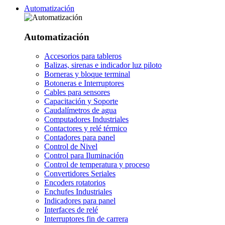
Automatización
Automatización
Accesorios para tableros
Balizas, sirenas e indicador luz piloto
Borneras y bloque terminal
Botoneras e Interruptores
Cables para sensores
Capacitación y Soporte
Caudalímetros de agua
Computadores Industriales
Contactores y relé térmico
Contadores para panel
Control de Nivel
Control para Iluminación
Control de temperatura y proceso
Convertidores Seriales
Encoders rotatorios
Enchufes Industriales
Indicadores para panel
Interfaces de relé
Interruptores fin de carrera