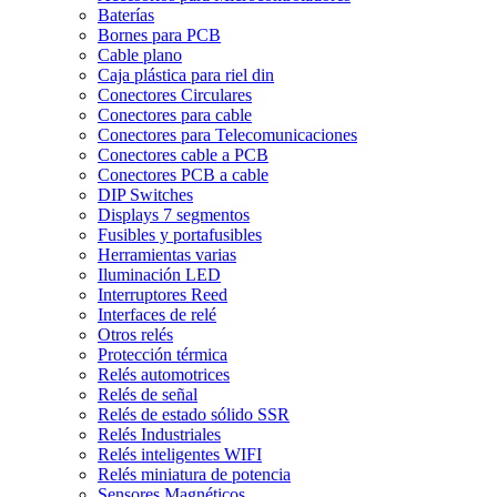
Baterías
Bornes para PCB
Cable plano
Caja plástica para riel din
Conectores Circulares
Conectores para cable
Conectores para Telecomunicaciones
Conectores cable a PCB
Conectores PCB a cable
DIP Switches
Displays 7 segmentos
Fusibles y portafusibles
Herramientas varias
Iluminación LED
Interruptores Reed
Interfaces de relé
Otros relés
Protección térmica
Relés automotrices
Relés de señal
Relés de estado sólido SSR
Relés Industriales
Relés inteligentes WIFI
Relés miniatura de potencia
Sensores Magnéticos