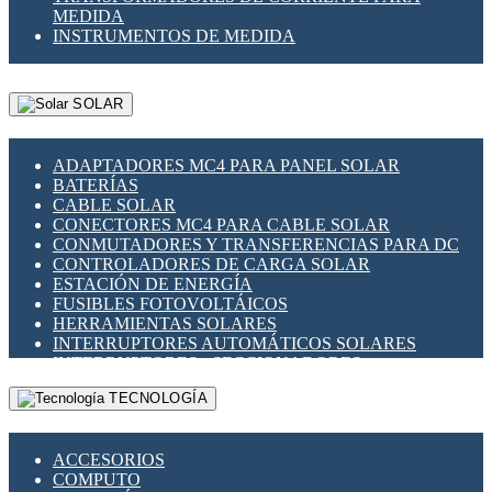
MEDIDA
INSTRUMENTOS DE MEDIDA
SOLAR
ADAPTADORES MC4 PARA PANEL SOLAR
BATERÍAS
CABLE SOLAR
CONECTORES MC4 PARA CABLE SOLAR
CONMUTADORES Y TRANSFERENCIAS PARA DC
CONTROLADORES DE CARGA SOLAR
ESTACIÓN DE ENERGÍA
FUSIBLES FOTOVOLTÁICOS
HERRAMIENTAS SOLARES
INTERRUPTORES AUTOMÁTICOS SOLARES
INTERRUPTORES - SECCIONADORES
FOTOVOLTÁICOS
TECNOLOGÍA
MONTAJE PANEL SOLAR
PORTA FUSIBLES Y SECCIONADORES
FOTOVOLTAICOS
ACCESORIOS
SUPRESOR DE TRANSIENTES SPDS PARA
COMPUTO
APLICACIONES FOTOVOLTAICAS