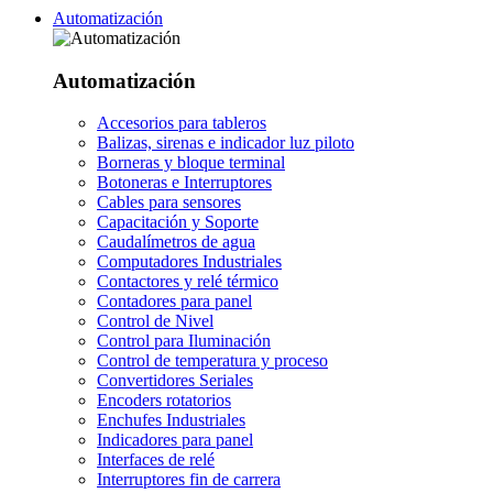
Automatización
Automatización
Accesorios para tableros
Balizas, sirenas e indicador luz piloto
Borneras y bloque terminal
Botoneras e Interruptores
Cables para sensores
Capacitación y Soporte
Caudalímetros de agua
Computadores Industriales
Contactores y relé térmico
Contadores para panel
Control de Nivel
Control para Iluminación
Control de temperatura y proceso
Convertidores Seriales
Encoders rotatorios
Enchufes Industriales
Indicadores para panel
Interfaces de relé
Interruptores fin de carrera