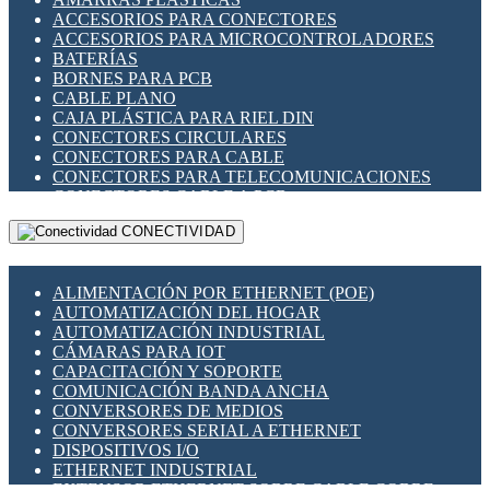
ENCHUFES INDUSTRIALES
ACCESORIOS PARA CONECTORES
INDICADORES PARA PANEL
ACCESORIOS PARA MICROCONTROLADORES
INTERFACES DE RELÉ
BATERÍAS
INTERRUPTORES FIN DE CARRERA
BORNES PARA PCB
LLAVES CONMUTADORAS
CABLE PLANO
MEDIDORES DE ENERGÍA Y TC'S DE CORRIENTE
CAJA PLÁSTICA PARA RIEL DIN
MOTORES PASO A PASO
CONECTORES CIRCULARES
PANTALLAS HMI
CONECTORES PARA CABLE
PLC -CONTROLADORES LÓGICO PROGRAMABLES
CONECTORES PARA TELECOMUNICACIONES
PROGRAMADORES DE HORARIO
CONECTORES CABLE A PCB
PROTECCIÓN ELÉCTRICA
CONECTORES PCB A CABLE
RELÉS DE PROTECCIÓN
CONECTIVIDAD
DIP SWITCHES
SENSORES CAPACITIVOS
DISPLAYS 7 SEGMENTOS
SENSORES DE POSICIÓN LINEAL
FUSIBLES Y PORTAFUSIBLES
SENSORES FOTOELÉCTRICOS
ALIMENTACIÓN POR ETHERNET (POE)
HERRAMIENTAS VARIAS
SENSORES INDUCTIVOS
AUTOMATIZACIÓN DEL HOGAR
ILUMINACIÓN LED
TEMPORIZADORES
AUTOMATIZACIÓN INDUSTRIAL
INTERRUPTORES REED
VARIACS
CÁMARAS PARA IOT
INTERFACES DE RELÉ
VARIADORES DE FRECUENCIA [VDF]
CAPACITACIÓN Y SOPORTE
OTROS RELÉS
SECCIONADORES - INTERRUPTORES
COMUNICACIÓN BANDA ANCHA
PROTECCIÓN TÉRMICA
MAQUINARIA
CONVERSORES DE MEDIOS
RELÉS AUTOMOTRICES
CONVERSORES SERIAL A ETHERNET
RELÉS DE SEÑAL
DISPOSITIVOS I/O
RELÉS DE ESTADO SÓLIDO SSR
ETHERNET INDUSTRIAL
RELÉS INDUSTRIALES
EXTENSOR ETHERNET SOBRE CABLE COBRE