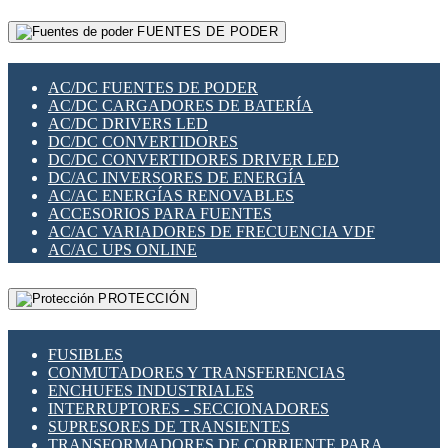
RELÉS INTELIGENTES WIFI
GATEWAY LORAWAN
RELÉS MINIATURA DE POTENCIA
FUENTES DE PODER
GESTIÓN DE REDES
SENSORES MAGNÉTICOS
INFRAESTRUCTURA ETHERCAT
SOPORTE PARA CIRCUITO IMPRESO
PERIFÉRICOS DE RED
SOQUETES PARA RELÉ
AC/DC FUENTES DE PODER
PLACAS MODULARES IOT
SWITCH Y MICROSWITCH
AC/DC CARGADORES DE BATERÍA
SWITCHES Y REDES WIFI
TARJETAS PI
AC/DC DRIVERS LED
SOLUCIONES IOT
UNIÓN Y DERIVACIÓN DE CABLE
DC/DC CONVERTIDORES
SOLUCIONES LORAWAN
DC/DC CONVERTIDORES DRIVER LED
SOLUCIONES RED CELULAR
DC/AC INVERSORES DE ENERGÍA
SEGURIDAD PARA REDES
AC/AC ENERGÍAS RENOVABLES
SWITCHES LAN
ACCESORIOS PARA FUENTES
TELEFONÍA IP (VOIP)
AC/AC VARIADORES DE FRECUENCIA VDF
VIGILANCIA IP (CCTV)
AC/AC UPS ONLINE
MESHTASTIC
PROTECCIÓN
FUSIBLES
CONMUTADORES Y TRANSFERENCIAS
ENCHUFES INDUSTRIALES
INTERRUPTORES - SECCIONADORES
SUPRESORES DE TRANSIENTES
TRANSFORMADORES DE CORRIENTE PARA