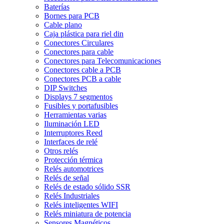
Baterías
Bornes para PCB
Cable plano
Caja plástica para riel din
Conectores Circulares
Conectores para cable
Conectores para Telecomunicaciones
Conectores cable a PCB
Conectores PCB a cable
DIP Switches
Displays 7 segmentos
Fusibles y portafusibles
Herramientas varias
Iluminación LED
Interruptores Reed
Interfaces de relé
Otros relés
Protección térmica
Relés automotrices
Relés de señal
Relés de estado sólido SSR
Relés Industriales
Relés inteligentes WIFI
Relés miniatura de potencia
Sensores Magnéticos