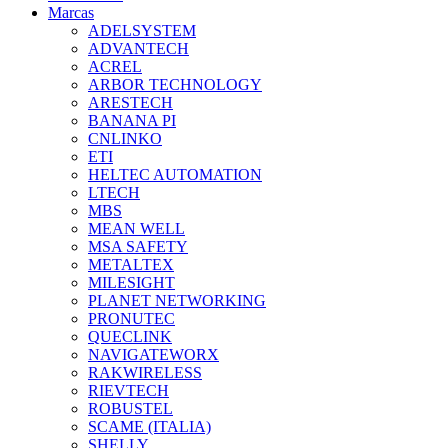
Marcas
ADELSYSTEM
ADVANTECH
ACREL
ARBOR TECHNOLOGY
ARESTECH
BANANA PI
CNLINKO
ETI
HELTEC AUTOMATION
LTECH
MBS
MEAN WELL
MSA SAFETY
METALTEX
MILESIGHT
PLANET NETWORKING
PRONUTEC
QUECLINK
NAVIGATEWORX
RAKWIRELESS
RIEVTECH
ROBUSTEL
SCAME (ITALIA)
SHELLY