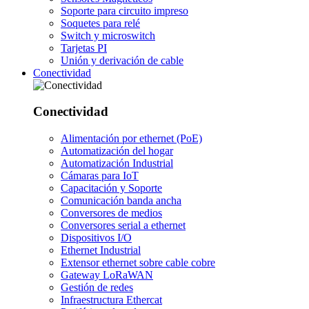
Soporte para circuito impreso
Soquetes para relé
Switch y microswitch
Tarjetas PI
Unión y derivación de cable
Conectividad
Conectividad
Alimentación por ethernet (PoE)
Automatización del hogar
Automatización Industrial
Cámaras para IoT
Capacitación y Soporte
Comunicación banda ancha
Conversores de medios
Conversores serial a ethernet
Dispositivos I/O
Ethernet Industrial
Extensor ethernet sobre cable cobre
Gateway LoRaWAN
Gestión de redes
Infraestructura Ethercat