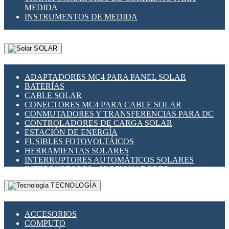
MEDIDA
INSTRUMENTOS DE MEDIDA
SOLAR
ADAPTADORES MC4 PARA PANEL SOLAR
BATERÍAS
CABLE SOLAR
CONECTORES MC4 PARA CABLE SOLAR
CONMUTADORES Y TRANSFERENCIAS PARA DC
CONTROLADORES DE CARGA SOLAR
ESTACIÓN DE ENERGÍA
FUSIBLES FOTOVOLTÁICOS
HERRAMIENTAS SOLARES
INTERRUPTORES AUTOMÁTICOS SOLARES
INTERRUPTORES - SECCIONADORES
FOTOVOLTÁICOS
TECNOLOGÍA
MONTAJE PANEL SOLAR
PORTA FUSIBLES Y SECCIONADORES
FOTOVOLTAICOS
ACCESORIOS
SUPRESOR DE TRANSIENTES SPDS PARA
COMPUTO
APLICACIONES FOTOVOLTAICAS