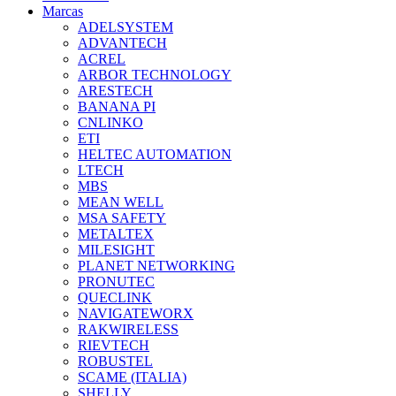
Marcas
ADELSYSTEM
ADVANTECH
ACREL
ARBOR TECHNOLOGY
ARESTECH
BANANA PI
CNLINKO
ETI
HELTEC AUTOMATION
LTECH
MBS
MEAN WELL
MSA SAFETY
METALTEX
MILESIGHT
PLANET NETWORKING
PRONUTEC
QUECLINK
NAVIGATEWORX
RAKWIRELESS
RIEVTECH
ROBUSTEL
SCAME (ITALIA)
SHELLY