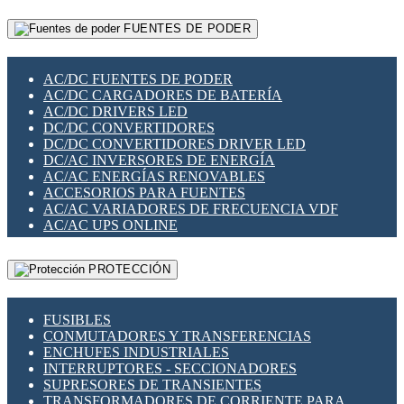
RELÉS INTELIGENTES WIFI
GATEWAY LORAWAN
RELÉS MINIATURA DE POTENCIA
FUENTES DE PODER
GESTIÓN DE REDES
SENSORES MAGNÉTICOS
INFRAESTRUCTURA ETHERCAT
SOPORTE PARA CIRCUITO IMPRESO
PERIFÉRICOS DE RED
SOQUETES PARA RELÉ
AC/DC FUENTES DE PODER
PLACAS MODULARES IOT
SWITCH Y MICROSWITCH
AC/DC CARGADORES DE BATERÍA
SWITCHES Y REDES WIFI
TARJETAS PI
AC/DC DRIVERS LED
SOLUCIONES IOT
UNIÓN Y DERIVACIÓN DE CABLE
DC/DC CONVERTIDORES
SOLUCIONES LORAWAN
DC/DC CONVERTIDORES DRIVER LED
SOLUCIONES RED CELULAR
DC/AC INVERSORES DE ENERGÍA
SEGURIDAD PARA REDES
AC/AC ENERGÍAS RENOVABLES
SWITCHES LAN
ACCESORIOS PARA FUENTES
TELEFONÍA IP (VOIP)
AC/AC VARIADORES DE FRECUENCIA VDF
VIGILANCIA IP (CCTV)
AC/AC UPS ONLINE
MESHTASTIC
PROTECCIÓN
FUSIBLES
CONMUTADORES Y TRANSFERENCIAS
ENCHUFES INDUSTRIALES
INTERRUPTORES - SECCIONADORES
SUPRESORES DE TRANSIENTES
TRANSFORMADORES DE CORRIENTE PARA