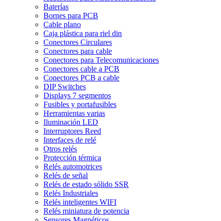
Baterías
Bornes para PCB
Cable plano
Caja plástica para riel din
Conectores Circulares
Conectores para cable
Conectores para Telecomunicaciones
Conectores cable a PCB
Conectores PCB a cable
DIP Switches
Displays 7 segmentos
Fusibles y portafusibles
Herramientas varias
Iluminación LED
Interruptores Reed
Interfaces de relé
Otros relés
Protección térmica
Relés automotrices
Relés de señal
Relés de estado sólido SSR
Relés Industriales
Relés inteligentes WIFI
Relés miniatura de potencia
Sensores Magnéticos