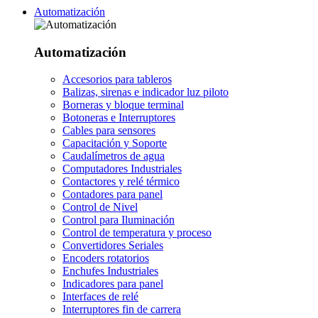
Automatización
Automatización
Accesorios para tableros
Balizas, sirenas e indicador luz piloto
Borneras y bloque terminal
Botoneras e Interruptores
Cables para sensores
Capacitación y Soporte
Caudalímetros de agua
Computadores Industriales
Contactores y relé térmico
Contadores para panel
Control de Nivel
Control para Iluminación
Control de temperatura y proceso
Convertidores Seriales
Encoders rotatorios
Enchufes Industriales
Indicadores para panel
Interfaces de relé
Interruptores fin de carrera