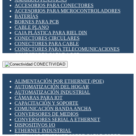
ENCHUFES INDUSTRIALES
ACCESORIOS PARA CONECTORES
INDICADORES PARA PANEL
ACCESORIOS PARA MICROCONTROLADORES
INTERFACES DE RELÉ
BATERÍAS
INTERRUPTORES FIN DE CARRERA
BORNES PARA PCB
LLAVES CONMUTADORAS
CABLE PLANO
MEDIDORES DE ENERGÍA Y TC'S DE CORRIENTE
CAJA PLÁSTICA PARA RIEL DIN
MOTORES PASO A PASO
CONECTORES CIRCULARES
PANTALLAS HMI
CONECTORES PARA CABLE
PLC -CONTROLADORES LÓGICO PROGRAMABLES
CONECTORES PARA TELECOMUNICACIONES
PROGRAMADORES DE HORARIO
CONECTORES CABLE A PCB
PROTECCIÓN ELÉCTRICA
CONECTORES PCB A CABLE
RELÉS DE PROTECCIÓN
CONECTIVIDAD
DIP SWITCHES
SENSORES CAPACITIVOS
DISPLAYS 7 SEGMENTOS
SENSORES DE POSICIÓN LINEAL
FUSIBLES Y PORTAFUSIBLES
SENSORES FOTOELÉCTRICOS
ALIMENTACIÓN POR ETHERNET (POE)
HERRAMIENTAS VARIAS
SENSORES INDUCTIVOS
AUTOMATIZACIÓN DEL HOGAR
ILUMINACIÓN LED
TEMPORIZADORES
AUTOMATIZACIÓN INDUSTRIAL
INTERRUPTORES REED
VARIACS
CÁMARAS PARA IOT
INTERFACES DE RELÉ
VARIADORES DE FRECUENCIA [VDF]
CAPACITACIÓN Y SOPORTE
OTROS RELÉS
SECCIONADORES - INTERRUPTORES
COMUNICACIÓN BANDA ANCHA
PROTECCIÓN TÉRMICA
MAQUINARIA
CONVERSORES DE MEDIOS
RELÉS AUTOMOTRICES
CONVERSORES SERIAL A ETHERNET
RELÉS DE SEÑAL
DISPOSITIVOS I/O
RELÉS DE ESTADO SÓLIDO SSR
ETHERNET INDUSTRIAL
RELÉS INDUSTRIALES
EXTENSOR ETHERNET SOBRE CABLE COBRE