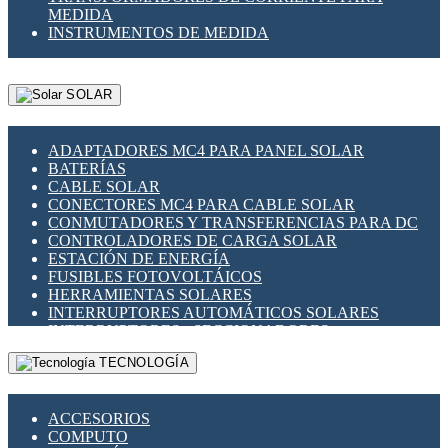
MEDIDA
INSTRUMENTOS DE MEDIDA
SOLAR
ADAPTADORES MC4 PARA PANEL SOLAR
BATERÍAS
CABLE SOLAR
CONECTORES MC4 PARA CABLE SOLAR
CONMUTADORES Y TRANSFERENCIAS PARA DC
CONTROLADORES DE CARGA SOLAR
ESTACIÓN DE ENERGÍA
FUSIBLES FOTOVOLTÁICOS
HERRAMIENTAS SOLARES
INTERRUPTORES AUTOMÁTICOS SOLARES
INTERRUPTORES - SECCIONADORES
FOTOVOLTÁICOS
TECNOLOGÍA
MONTAJE PANEL SOLAR
PORTA FUSIBLES Y SECCIONADORES
FOTOVOLTAICOS
ACCESORIOS
SUPRESOR DE TRANSIENTES SPDS PARA
COMPUTO
APLICACIONES FOTOVOLTAICAS