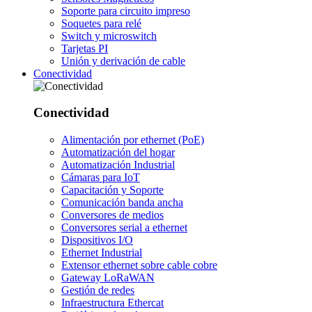
Soporte para circuito impreso
Soquetes para relé
Switch y microswitch
Tarjetas PI
Unión y derivación de cable
Conectividad
Conectividad
Alimentación por ethernet (PoE)
Automatización del hogar
Automatización Industrial
Cámaras para IoT
Capacitación y Soporte
Comunicación banda ancha
Conversores de medios
Conversores serial a ethernet
Dispositivos I/O
Ethernet Industrial
Extensor ethernet sobre cable cobre
Gateway LoRaWAN
Gestión de redes
Infraestructura Ethercat