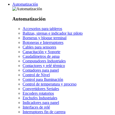
Automatización
Automatización
Accesorios para tableros
Balizas, sirenas e indicador luz piloto
Borneras y bloque terminal
Botoneras e Interruptores
Cables para sensores
Capacitación y Soporte
Caudalímetros de agua
Computadores Industriales
Contactores y relé térmico
Contadores para panel
Control de Nivel
Control para Iluminación
Control de temperatura y proceso
Convertidores Seriales
Encoders rotatorios
Enchufes Industriales
Indicadores para panel
Interfaces de relé
Interruptores fin de carrera