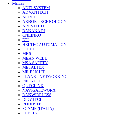
Marcas
ADELSYSTEM
ADVANTECH
ACREL
ARBOR TECHNOLOGY
ARESTECH
BANANA PI
CNLINKO
ETI
HELTEC AUTOMATION
LTECH
MBS
MEAN WELL
MSA SAFETY
METALTEX
MILESIGHT
PLANET NETWORKING
PRONUTEC
QUECLINK
NAVIGATEWORX
RAKWIRELESS
RIEVTECH
ROBUSTEL
SCAME (ITALIA)
SHELLY