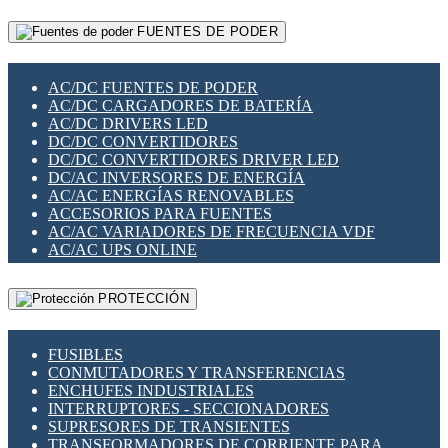
RELÉS INTELIGENTES WIFI
GATEWAY LORAWAN
RELÉS MINIATURA DE POTENCIA
FUENTES DE PODER
GESTIÓN DE REDES
SENSORES MAGNÉTICOS
INFRAESTRUCTURA ETHERCAT
SOPORTE PARA CIRCUITO IMPRESO
PERIFÉRICOS DE RED
SOQUETES PARA RELÉ
AC/DC FUENTES DE PODER
PLACAS MODULARES IOT
SWITCH Y MICROSWITCH
AC/DC CARGADORES DE BATERÍA
SWITCHES Y REDES WIFI
TARJETAS PI
AC/DC DRIVERS LED
SOLUCIONES IOT
UNIÓN Y DERIVACIÓN DE CABLE
DC/DC CONVERTIDORES
SOLUCIONES LORAWAN
DC/DC CONVERTIDORES DRIVER LED
SOLUCIONES RED CELULAR
DC/AC INVERSORES DE ENERGÍA
SEGURIDAD PARA REDES
AC/AC ENERGÍAS RENOVABLES
SWITCHES LAN
ACCESORIOS PARA FUENTES
TELEFONÍA IP (VOIP)
AC/AC VARIADORES DE FRECUENCIA VDF
VIGILANCIA IP (CCTV)
AC/AC UPS ONLINE
MESHTASTIC
PROTECCIÓN
FUSIBLES
CONMUTADORES Y TRANSFERENCIAS
ENCHUFES INDUSTRIALES
INTERRUPTORES - SECCIONADORES
SUPRESORES DE TRANSIENTES
TRANSFORMADORES DE CORRIENTE PARA