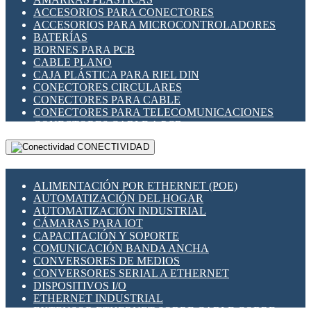
ENCHUFES INDUSTRIALES
ACCESORIOS PARA CONECTORES
INDICADORES PARA PANEL
ACCESORIOS PARA MICROCONTROLADORES
INTERFACES DE RELÉ
BATERÍAS
INTERRUPTORES FIN DE CARRERA
BORNES PARA PCB
LLAVES CONMUTADORAS
CABLE PLANO
MEDIDORES DE ENERGÍA Y TC'S DE CORRIENTE
CAJA PLÁSTICA PARA RIEL DIN
MOTORES PASO A PASO
CONECTORES CIRCULARES
PANTALLAS HMI
CONECTORES PARA CABLE
PLC -CONTROLADORES LÓGICO PROGRAMABLES
CONECTORES PARA TELECOMUNICACIONES
PROGRAMADORES DE HORARIO
CONECTORES CABLE A PCB
PROTECCIÓN ELÉCTRICA
CONECTORES PCB A CABLE
RELÉS DE PROTECCIÓN
CONECTIVIDAD
DIP SWITCHES
SENSORES CAPACITIVOS
DISPLAYS 7 SEGMENTOS
SENSORES DE POSICIÓN LINEAL
FUSIBLES Y PORTAFUSIBLES
SENSORES FOTOELÉCTRICOS
ALIMENTACIÓN POR ETHERNET (POE)
HERRAMIENTAS VARIAS
SENSORES INDUCTIVOS
AUTOMATIZACIÓN DEL HOGAR
ILUMINACIÓN LED
TEMPORIZADORES
AUTOMATIZACIÓN INDUSTRIAL
INTERRUPTORES REED
VARIACS
CÁMARAS PARA IOT
INTERFACES DE RELÉ
VARIADORES DE FRECUENCIA [VDF]
CAPACITACIÓN Y SOPORTE
OTROS RELÉS
SECCIONADORES - INTERRUPTORES
COMUNICACIÓN BANDA ANCHA
PROTECCIÓN TÉRMICA
MAQUINARIA
CONVERSORES DE MEDIOS
RELÉS AUTOMOTRICES
CONVERSORES SERIAL A ETHERNET
RELÉS DE SEÑAL
DISPOSITIVOS I/O
RELÉS DE ESTADO SÓLIDO SSR
ETHERNET INDUSTRIAL
RELÉS INDUSTRIALES
EXTENSOR ETHERNET SOBRE CABLE COBRE