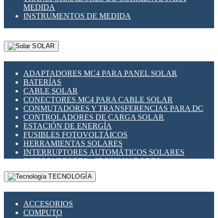
MEDIDA
INSTRUMENTOS DE MEDIDA
SOLAR
ADAPTADORES MC4 PARA PANEL SOLAR
BATERÍAS
CABLE SOLAR
CONECTORES MC4 PARA CABLE SOLAR
CONMUTADORES Y TRANSFERENCIAS PARA DC
CONTROLADORES DE CARGA SOLAR
ESTACIÓN DE ENERGÍA
FUSIBLES FOTOVOLTÁICOS
HERRAMIENTAS SOLARES
INTERRUPTORES AUTOMÁTICOS SOLARES
INTERRUPTORES - SECCIONADORES
FOTOVOLTÁICOS
TECNOLOGÍA
MONTAJE PANEL SOLAR
PORTA FUSIBLES Y SECCIONADORES
FOTOVOLTAICOS
ACCESORIOS
SUPRESOR DE TRANSIENTES SPDS PARA
COMPUTO
APLICACIONES FOTOVOLTAICAS