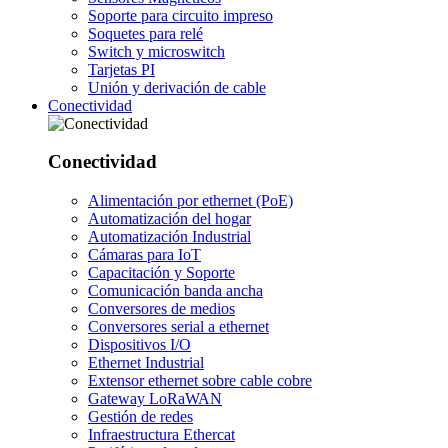
Soporte para circuito impreso
Soquetes para relé
Switch y microswitch
Tarjetas PI
Unión y derivación de cable
Conectividad
Conectividad
Alimentación por ethernet (PoE)
Automatización del hogar
Automatización Industrial
Cámaras para IoT
Capacitación y Soporte
Comunicación banda ancha
Conversores de medios
Conversores serial a ethernet
Dispositivos I/O
Ethernet Industrial
Extensor ethernet sobre cable cobre
Gateway LoRaWAN
Gestión de redes
Infraestructura Ethercat