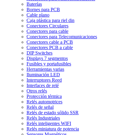
Baterías
Bornes para PCB
Cable plano
Caja plástica para riel din
Conectores Circulares
Conectores para cable
Conectores para Telecomunicaciones
Conectores cable a PCB
Conectores PCB a cable
DIP Switches
Displays 7 segmentos
Fusibles y portafusibles
Herramientas varias
Iluminación LED
Interruptores Reed
Interfaces de relé
Otros relés
Protección térmica
Relés automotrices
Relés de señal
Relés de estado sólido SSR
Relés Industriales
Relés inteligentes WIFI
Relés miniatura de potencia
Sensores Magnéticos