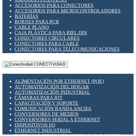
ENCHUFES INDUSTRIALES
ACCESORIOS PARA CONECTORES
INDICADORES PARA PANEL
ACCESORIOS PARA MICROCONTROLADORES
INTERFACES DE RELÉ
BATERÍAS
INTERRUPTORES FIN DE CARRERA
BORNES PARA PCB
LLAVES CONMUTADORAS
CABLE PLANO
MEDIDORES DE ENERGÍA Y TC'S DE CORRIENTE
CAJA PLÁSTICA PARA RIEL DIN
MOTORES PASO A PASO
CONECTORES CIRCULARES
PANTALLAS HMI
CONECTORES PARA CABLE
PLC -CONTROLADORES LÓGICO PROGRAMABLES
CONECTORES PARA TELECOMUNICACIONES
PROGRAMADORES DE HORARIO
CONECTORES CABLE A PCB
PROTECCIÓN ELÉCTRICA
CONECTORES PCB A CABLE
RELÉS DE PROTECCIÓN
CONECTIVIDAD
DIP SWITCHES
SENSORES CAPACITIVOS
DISPLAYS 7 SEGMENTOS
SENSORES DE POSICIÓN LINEAL
FUSIBLES Y PORTAFUSIBLES
SENSORES FOTOELÉCTRICOS
ALIMENTACIÓN POR ETHERNET (POE)
HERRAMIENTAS VARIAS
SENSORES INDUCTIVOS
AUTOMATIZACIÓN DEL HOGAR
ILUMINACIÓN LED
TEMPORIZADORES
AUTOMATIZACIÓN INDUSTRIAL
INTERRUPTORES REED
VARIACS
CÁMARAS PARA IOT
INTERFACES DE RELÉ
VARIADORES DE FRECUENCIA [VDF]
CAPACITACIÓN Y SOPORTE
OTROS RELÉS
SECCIONADORES - INTERRUPTORES
COMUNICACIÓN BANDA ANCHA
PROTECCIÓN TÉRMICA
MAQUINARIA
CONVERSORES DE MEDIOS
RELÉS AUTOMOTRICES
CONVERSORES SERIAL A ETHERNET
RELÉS DE SEÑAL
DISPOSITIVOS I/O
RELÉS DE ESTADO SÓLIDO SSR
ETHERNET INDUSTRIAL
RELÉS INDUSTRIALES
EXTENSOR ETHERNET SOBRE CABLE COBRE