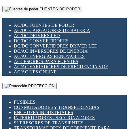
RELÉS INTELIGENTES WIFI
GATEWAY LORAWAN
RELÉS MINIATURA DE POTENCIA
FUENTES DE PODER
GESTIÓN DE REDES
SENSORES MAGNÉTICOS
INFRAESTRUCTURA ETHERCAT
SOPORTE PARA CIRCUITO IMPRESO
PERIFÉRICOS DE RED
SOQUETES PARA RELÉ
AC/DC FUENTES DE PODER
PLACAS MODULARES IOT
SWITCH Y MICROSWITCH
AC/DC CARGADORES DE BATERÍA
SWITCHES Y REDES WIFI
TARJETAS PI
AC/DC DRIVERS LED
SOLUCIONES IOT
UNIÓN Y DERIVACIÓN DE CABLE
DC/DC CONVERTIDORES
SOLUCIONES LORAWAN
DC/DC CONVERTIDORES DRIVER LED
SOLUCIONES RED CELULAR
DC/AC INVERSORES DE ENERGÍA
SEGURIDAD PARA REDES
AC/AC ENERGÍAS RENOVABLES
SWITCHES LAN
ACCESORIOS PARA FUENTES
TELEFONÍA IP (VOIP)
AC/AC VARIADORES DE FRECUENCIA VDF
VIGILANCIA IP (CCTV)
AC/AC UPS ONLINE
MESHTASTIC
PROTECCIÓN
FUSIBLES
CONMUTADORES Y TRANSFERENCIAS
ENCHUFES INDUSTRIALES
INTERRUPTORES - SECCIONADORES
SUPRESORES DE TRANSIENTES
TRANSFORMADORES DE CORRIENTE PARA