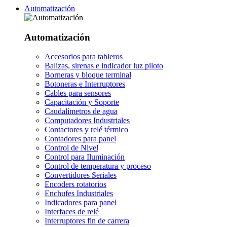
Automatización
Automatización
Accesorios para tableros
Balizas, sirenas e indicador luz piloto
Borneras y bloque terminal
Botoneras e Interruptores
Cables para sensores
Capacitación y Soporte
Caudalímetros de agua
Computadores Industriales
Contactores y relé térmico
Contadores para panel
Control de Nivel
Control para Iluminación
Control de temperatura y proceso
Convertidores Seriales
Encoders rotatorios
Enchufes Industriales
Indicadores para panel
Interfaces de relé
Interruptores fin de carrera