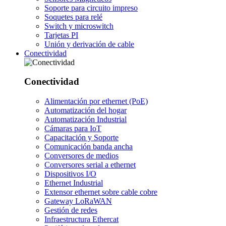
Soporte para circuito impreso
Soquetes para relé
Switch y microswitch
Tarjetas PI
Unión y derivación de cable
Conectividad
Conectividad
Alimentación por ethernet (PoE)
Automatización del hogar
Automatización Industrial
Cámaras para IoT
Capacitación y Soporte
Comunicación banda ancha
Conversores de medios
Conversores serial a ethernet
Dispositivos I/O
Ethernet Industrial
Extensor ethernet sobre cable cobre
Gateway LoRaWAN
Gestión de redes
Infraestructura Ethercat