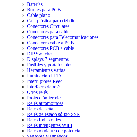
Baterías
Bornes para PCB
Cable plano
Caja plástica para riel din
Conectores Circulares
Conectores para cable
Conectores para Telecomunicaciones
Conectores cable a PCB
Conectores PCB a cable
DIP Switches
Displays 7 segmentos
Fusibles y portafusibles
Herramientas varias
Iluminación LED
Interruptores Reed
Interfaces de relé
Otros relés
Protección térmica
Relés automotrices
Relés de señal
Relés de estado sólido SSR
Relés Industriales
Relés inteligentes WIFI
Relés miniatura de potencia
Sensores Magnéticos