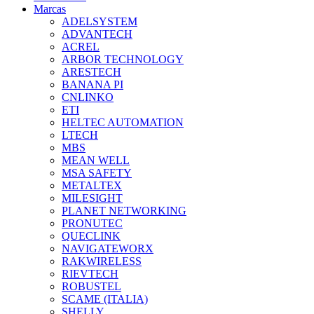
Marcas
ADELSYSTEM
ADVANTECH
ACREL
ARBOR TECHNOLOGY
ARESTECH
BANANA PI
CNLINKO
ETI
HELTEC AUTOMATION
LTECH
MBS
MEAN WELL
MSA SAFETY
METALTEX
MILESIGHT
PLANET NETWORKING
PRONUTEC
QUECLINK
NAVIGATEWORX
RAKWIRELESS
RIEVTECH
ROBUSTEL
SCAME (ITALIA)
SHELLY