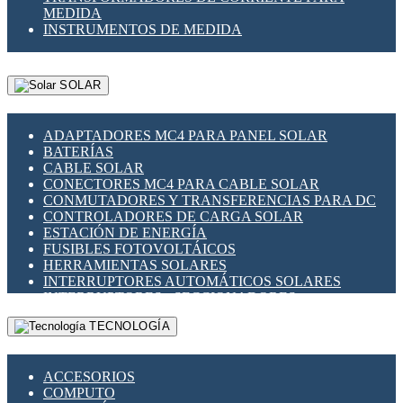
MEDIDA
INSTRUMENTOS DE MEDIDA
SOLAR
ADAPTADORES MC4 PARA PANEL SOLAR
BATERÍAS
CABLE SOLAR
CONECTORES MC4 PARA CABLE SOLAR
CONMUTADORES Y TRANSFERENCIAS PARA DC
CONTROLADORES DE CARGA SOLAR
ESTACIÓN DE ENERGÍA
FUSIBLES FOTOVOLTÁICOS
HERRAMIENTAS SOLARES
INTERRUPTORES AUTOMÁTICOS SOLARES
INTERRUPTORES - SECCIONADORES
FOTOVOLTÁICOS
TECNOLOGÍA
MONTAJE PANEL SOLAR
PORTA FUSIBLES Y SECCIONADORES
FOTOVOLTAICOS
ACCESORIOS
SUPRESOR DE TRANSIENTES SPDS PARA
COMPUTO
APLICACIONES FOTOVOLTAICAS