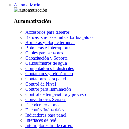
Automatización
Automatización
Accesorios para tableros
Balizas, sirenas e indicador luz piloto
Borneras y bloque terminal
Botoneras e Interruptores
Cables para sensores
Capacitación y Soporte
Caudalímetros de agua
Computadores Industriales
Contactores y relé térmico
Contadores para panel
Control de Nivel
Control para Iluminación
Control de temperatura y proceso
Convertidores Seriales
Encoders rotatorios
Enchufes Industriales
Indicadores para panel
Interfaces de relé
Interruptores fin de carrera