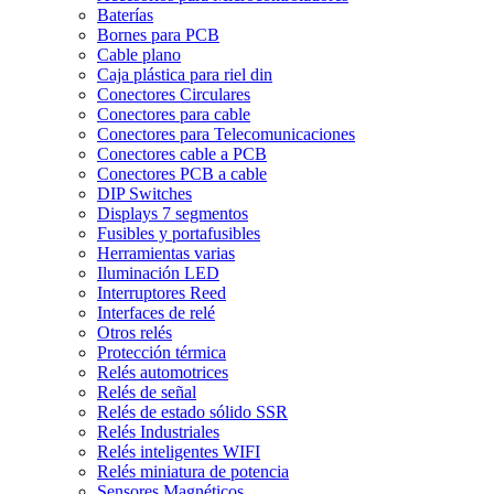
Baterías
Bornes para PCB
Cable plano
Caja plástica para riel din
Conectores Circulares
Conectores para cable
Conectores para Telecomunicaciones
Conectores cable a PCB
Conectores PCB a cable
DIP Switches
Displays 7 segmentos
Fusibles y portafusibles
Herramientas varias
Iluminación LED
Interruptores Reed
Interfaces de relé
Otros relés
Protección térmica
Relés automotrices
Relés de señal
Relés de estado sólido SSR
Relés Industriales
Relés inteligentes WIFI
Relés miniatura de potencia
Sensores Magnéticos