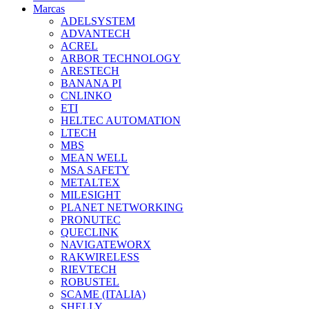
Marcas
ADELSYSTEM
ADVANTECH
ACREL
ARBOR TECHNOLOGY
ARESTECH
BANANA PI
CNLINKO
ETI
HELTEC AUTOMATION
LTECH
MBS
MEAN WELL
MSA SAFETY
METALTEX
MILESIGHT
PLANET NETWORKING
PRONUTEC
QUECLINK
NAVIGATEWORX
RAKWIRELESS
RIEVTECH
ROBUSTEL
SCAME (ITALIA)
SHELLY