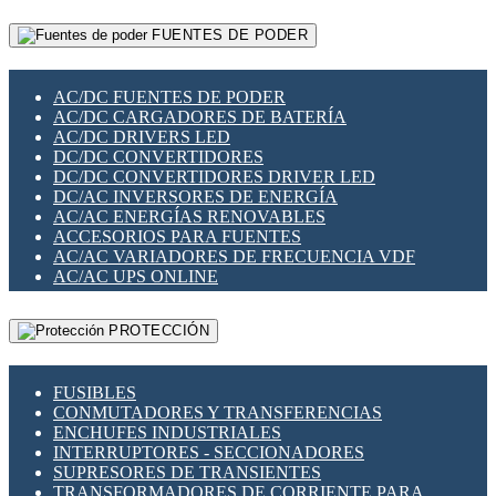
RELÉS INTELIGENTES WIFI
GATEWAY LORAWAN
RELÉS MINIATURA DE POTENCIA
FUENTES DE PODER
GESTIÓN DE REDES
SENSORES MAGNÉTICOS
INFRAESTRUCTURA ETHERCAT
SOPORTE PARA CIRCUITO IMPRESO
PERIFÉRICOS DE RED
SOQUETES PARA RELÉ
AC/DC FUENTES DE PODER
PLACAS MODULARES IOT
SWITCH Y MICROSWITCH
AC/DC CARGADORES DE BATERÍA
SWITCHES Y REDES WIFI
TARJETAS PI
AC/DC DRIVERS LED
SOLUCIONES IOT
UNIÓN Y DERIVACIÓN DE CABLE
DC/DC CONVERTIDORES
SOLUCIONES LORAWAN
DC/DC CONVERTIDORES DRIVER LED
SOLUCIONES RED CELULAR
DC/AC INVERSORES DE ENERGÍA
SEGURIDAD PARA REDES
AC/AC ENERGÍAS RENOVABLES
SWITCHES LAN
ACCESORIOS PARA FUENTES
TELEFONÍA IP (VOIP)
AC/AC VARIADORES DE FRECUENCIA VDF
VIGILANCIA IP (CCTV)
AC/AC UPS ONLINE
MESHTASTIC
PROTECCIÓN
FUSIBLES
CONMUTADORES Y TRANSFERENCIAS
ENCHUFES INDUSTRIALES
INTERRUPTORES - SECCIONADORES
SUPRESORES DE TRANSIENTES
TRANSFORMADORES DE CORRIENTE PARA