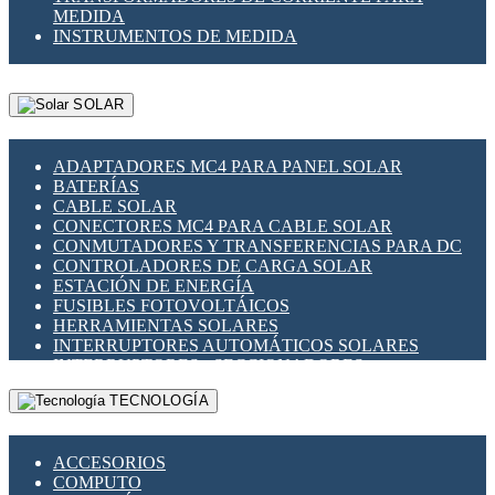
MEDIDA
INSTRUMENTOS DE MEDIDA
SOLAR
ADAPTADORES MC4 PARA PANEL SOLAR
BATERÍAS
CABLE SOLAR
CONECTORES MC4 PARA CABLE SOLAR
CONMUTADORES Y TRANSFERENCIAS PARA DC
CONTROLADORES DE CARGA SOLAR
ESTACIÓN DE ENERGÍA
FUSIBLES FOTOVOLTÁICOS
HERRAMIENTAS SOLARES
INTERRUPTORES AUTOMÁTICOS SOLARES
INTERRUPTORES - SECCIONADORES
FOTOVOLTÁICOS
TECNOLOGÍA
MONTAJE PANEL SOLAR
PORTA FUSIBLES Y SECCIONADORES
FOTOVOLTAICOS
ACCESORIOS
SUPRESOR DE TRANSIENTES SPDS PARA
COMPUTO
APLICACIONES FOTOVOLTAICAS