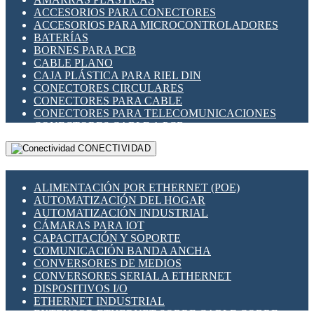
ENCHUFES INDUSTRIALES
ACCESORIOS PARA CONECTORES
INDICADORES PARA PANEL
ACCESORIOS PARA MICROCONTROLADORES
INTERFACES DE RELÉ
BATERÍAS
INTERRUPTORES FIN DE CARRERA
BORNES PARA PCB
LLAVES CONMUTADORAS
CABLE PLANO
MEDIDORES DE ENERGÍA Y TC'S DE CORRIENTE
CAJA PLÁSTICA PARA RIEL DIN
MOTORES PASO A PASO
CONECTORES CIRCULARES
PANTALLAS HMI
CONECTORES PARA CABLE
PLC -CONTROLADORES LÓGICO PROGRAMABLES
CONECTORES PARA TELECOMUNICACIONES
PROGRAMADORES DE HORARIO
CONECTORES CABLE A PCB
PROTECCIÓN ELÉCTRICA
CONECTORES PCB A CABLE
RELÉS DE PROTECCIÓN
CONECTIVIDAD
DIP SWITCHES
SENSORES CAPACITIVOS
DISPLAYS 7 SEGMENTOS
SENSORES DE POSICIÓN LINEAL
FUSIBLES Y PORTAFUSIBLES
SENSORES FOTOELÉCTRICOS
ALIMENTACIÓN POR ETHERNET (POE)
HERRAMIENTAS VARIAS
SENSORES INDUCTIVOS
AUTOMATIZACIÓN DEL HOGAR
ILUMINACIÓN LED
TEMPORIZADORES
AUTOMATIZACIÓN INDUSTRIAL
INTERRUPTORES REED
VARIACS
CÁMARAS PARA IOT
INTERFACES DE RELÉ
VARIADORES DE FRECUENCIA [VDF]
CAPACITACIÓN Y SOPORTE
OTROS RELÉS
SECCIONADORES - INTERRUPTORES
COMUNICACIÓN BANDA ANCHA
PROTECCIÓN TÉRMICA
MAQUINARIA
CONVERSORES DE MEDIOS
RELÉS AUTOMOTRICES
CONVERSORES SERIAL A ETHERNET
RELÉS DE SEÑAL
DISPOSITIVOS I/O
RELÉS DE ESTADO SÓLIDO SSR
ETHERNET INDUSTRIAL
RELÉS INDUSTRIALES
EXTENSOR ETHERNET SOBRE CABLE COBRE