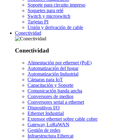
Soporte para circuito impreso
Soquetes para relé
Switch y microswitch
Tarjetas PI
Unión y derivación de cable
Conectividad
Conectividad
Alimentación por ethernet (PoE)
Automatización del hogar
Automatización Industrial
Cámaras para IoT
Capacitación y Soporte
Comunicación banda ancha
Conversores de medios
Conversores serial a ethernet
Dispositivos I/O
Ethernet Industrial
Extensor ethernet sobre cable cobre
Gateway LoRaWAN
Gestión de redes
Infraestructura Ethercat