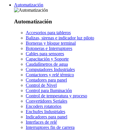
Automatización
Automatización
Accesorios para tableros
Balizas, sirenas e indicador luz piloto
Borneras y bloque terminal
Botoneras e Interruptores
Cables para sensores
Capacitación y Soporte
Caudalímetros de agua
Computadores Industriales
Contactores y relé térmico
Contadores para panel
Control de Nivel
Control para Iluminación
Control de temperatura y proceso
Convertidores Seriales
Encoders rotatorios
Enchufes Industriales
Indicadores para panel
Interfaces de relé
Interruptores fin de carrera