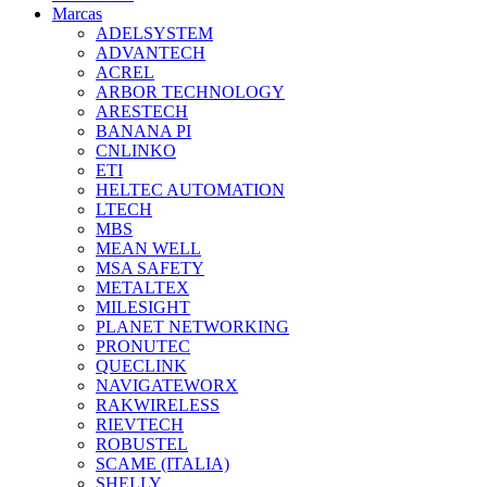
Marcas
ADELSYSTEM
ADVANTECH
ACREL
ARBOR TECHNOLOGY
ARESTECH
BANANA PI
CNLINKO
ETI
HELTEC AUTOMATION
LTECH
MBS
MEAN WELL
MSA SAFETY
METALTEX
MILESIGHT
PLANET NETWORKING
PRONUTEC
QUECLINK
NAVIGATEWORX
RAKWIRELESS
RIEVTECH
ROBUSTEL
SCAME (ITALIA)
SHELLY