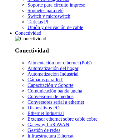
Soporte para circuito impreso
Soquetes para relé
Switch y microswitch
Tarjetas PI
Unión y derivación de cable
Conectividad
Conectividad
Alimentación por ethernet (PoE)
Automatización del hogar
Automatización Industrial
Cámaras para IoT
Capacitación y Soporte
Comunicación banda ancha
Conversores de medios
Conversores serial a ethernet
Dispositivos I/O
Ethernet Industrial
Extensor ethernet sobre cable cobre
Gateway LoRaWAN
Gestión de redes
Infraestructura Ethercat