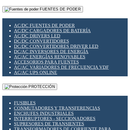
RELÉS INTELIGENTES WIFI
GATEWAY LORAWAN
RELÉS MINIATURA DE POTENCIA
FUENTES DE PODER
GESTIÓN DE REDES
SENSORES MAGNÉTICOS
INFRAESTRUCTURA ETHERCAT
SOPORTE PARA CIRCUITO IMPRESO
PERIFÉRICOS DE RED
SOQUETES PARA RELÉ
AC/DC FUENTES DE PODER
PLACAS MODULARES IOT
SWITCH Y MICROSWITCH
AC/DC CARGADORES DE BATERÍA
SWITCHES Y REDES WIFI
TARJETAS PI
AC/DC DRIVERS LED
SOLUCIONES IOT
UNIÓN Y DERIVACIÓN DE CABLE
DC/DC CONVERTIDORES
SOLUCIONES LORAWAN
DC/DC CONVERTIDORES DRIVER LED
SOLUCIONES RED CELULAR
DC/AC INVERSORES DE ENERGÍA
SEGURIDAD PARA REDES
AC/AC ENERGÍAS RENOVABLES
SWITCHES LAN
ACCESORIOS PARA FUENTES
TELEFONÍA IP (VOIP)
AC/AC VARIADORES DE FRECUENCIA VDF
VIGILANCIA IP (CCTV)
AC/AC UPS ONLINE
MESHTASTIC
PROTECCIÓN
FUSIBLES
CONMUTADORES Y TRANSFERENCIAS
ENCHUFES INDUSTRIALES
INTERRUPTORES - SECCIONADORES
SUPRESORES DE TRANSIENTES
TRANSFORMADORES DE CORRIENTE PARA