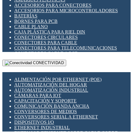
ENCHUFES INDUSTRIALES
ACCESORIOS PARA CONECTORES
INDICADORES PARA PANEL
ACCESORIOS PARA MICROCONTROLADORES
INTERFACES DE RELÉ
BATERÍAS
INTERRUPTORES FIN DE CARRERA
BORNES PARA PCB
LLAVES CONMUTADORAS
CABLE PLANO
MEDIDORES DE ENERGÍA Y TC'S DE CORRIENTE
CAJA PLÁSTICA PARA RIEL DIN
MOTORES PASO A PASO
CONECTORES CIRCULARES
PANTALLAS HMI
CONECTORES PARA CABLE
PLC -CONTROLADORES LÓGICO PROGRAMABLES
CONECTORES PARA TELECOMUNICACIONES
PROGRAMADORES DE HORARIO
CONECTORES CABLE A PCB
PROTECCIÓN ELÉCTRICA
CONECTORES PCB A CABLE
RELÉS DE PROTECCIÓN
CONECTIVIDAD
DIP SWITCHES
SENSORES CAPACITIVOS
DISPLAYS 7 SEGMENTOS
SENSORES DE POSICIÓN LINEAL
FUSIBLES Y PORTAFUSIBLES
SENSORES FOTOELÉCTRICOS
ALIMENTACIÓN POR ETHERNET (POE)
HERRAMIENTAS VARIAS
SENSORES INDUCTIVOS
AUTOMATIZACIÓN DEL HOGAR
ILUMINACIÓN LED
TEMPORIZADORES
AUTOMATIZACIÓN INDUSTRIAL
INTERRUPTORES REED
VARIACS
CÁMARAS PARA IOT
INTERFACES DE RELÉ
VARIADORES DE FRECUENCIA [VDF]
CAPACITACIÓN Y SOPORTE
OTROS RELÉS
SECCIONADORES - INTERRUPTORES
COMUNICACIÓN BANDA ANCHA
PROTECCIÓN TÉRMICA
MAQUINARIA
CONVERSORES DE MEDIOS
RELÉS AUTOMOTRICES
CONVERSORES SERIAL A ETHERNET
RELÉS DE SEÑAL
DISPOSITIVOS I/O
RELÉS DE ESTADO SÓLIDO SSR
ETHERNET INDUSTRIAL
RELÉS INDUSTRIALES
EXTENSOR ETHERNET SOBRE CABLE COBRE