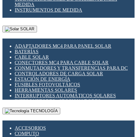
MEDIDA
INSTRUMENTOS DE MEDIDA
SOLAR
ADAPTADORES MC4 PARA PANEL SOLAR
BATERÍAS
CABLE SOLAR
CONECTORES MC4 PARA CABLE SOLAR
CONMUTADORES Y TRANSFERENCIAS PARA DC
CONTROLADORES DE CARGA SOLAR
ESTACIÓN DE ENERGÍA
FUSIBLES FOTOVOLTÁICOS
HERRAMIENTAS SOLARES
INTERRUPTORES AUTOMÁTICOS SOLARES
INTERRUPTORES - SECCIONADORES
FOTOVOLTÁICOS
TECNOLOGÍA
MONTAJE PANEL SOLAR
PORTA FUSIBLES Y SECCIONADORES
FOTOVOLTAICOS
ACCESORIOS
SUPRESOR DE TRANSIENTES SPDS PARA
COMPUTO
APLICACIONES FOTOVOLTAICAS