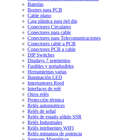
Baterías
Bornes para PCB
Cable plano
Caja plástica para riel din
Conectores Circulares
Conectores para cable
Conectores para Telecomunicaciones
Conectores cable a PCB
Conectores PCB a cable
DIP Switches
Displays 7 segmentos
Fusibles y portafusibles
Herramientas varias
Iluminación LED
Interruptores Reed
Interfaces de relé
Otros relés
Protección térmica
Relés automotrices
Relés de señal
Relés de estado sólido SSR
Relés Industriales
Relés inteligentes WIFI
Relés miniatura de potencia
Sensores Magnéticos