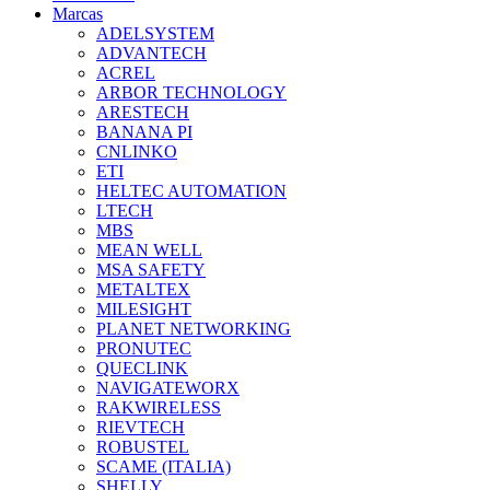
Marcas
ADELSYSTEM
ADVANTECH
ACREL
ARBOR TECHNOLOGY
ARESTECH
BANANA PI
CNLINKO
ETI
HELTEC AUTOMATION
LTECH
MBS
MEAN WELL
MSA SAFETY
METALTEX
MILESIGHT
PLANET NETWORKING
PRONUTEC
QUECLINK
NAVIGATEWORX
RAKWIRELESS
RIEVTECH
ROBUSTEL
SCAME (ITALIA)
SHELLY