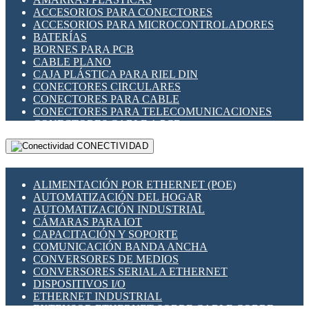
ENCHUFES INDUSTRIALES
ACCESORIOS PARA CONECTORES
INDICADORES PARA PANEL
ACCESORIOS PARA MICROCONTROLADORES
INTERFACES DE RELÉ
BATERÍAS
INTERRUPTORES FIN DE CARRERA
BORNES PARA PCB
LLAVES CONMUTADORAS
CABLE PLANO
MEDIDORES DE ENERGÍA Y TC'S DE CORRIENTE
CAJA PLÁSTICA PARA RIEL DIN
MOTORES PASO A PASO
CONECTORES CIRCULARES
PANTALLAS HMI
CONECTORES PARA CABLE
PLC -CONTROLADORES LÓGICO PROGRAMABLES
CONECTORES PARA TELECOMUNICACIONES
PROGRAMADORES DE HORARIO
CONECTORES CABLE A PCB
PROTECCIÓN ELÉCTRICA
CONECTORES PCB A CABLE
RELÉS DE PROTECCIÓN
CONECTIVIDAD
DIP SWITCHES
SENSORES CAPACITIVOS
DISPLAYS 7 SEGMENTOS
SENSORES DE POSICIÓN LINEAL
FUSIBLES Y PORTAFUSIBLES
SENSORES FOTOELÉCTRICOS
ALIMENTACIÓN POR ETHERNET (POE)
HERRAMIENTAS VARIAS
SENSORES INDUCTIVOS
AUTOMATIZACIÓN DEL HOGAR
ILUMINACIÓN LED
TEMPORIZADORES
AUTOMATIZACIÓN INDUSTRIAL
INTERRUPTORES REED
VARIACS
CÁMARAS PARA IOT
INTERFACES DE RELÉ
VARIADORES DE FRECUENCIA [VDF]
CAPACITACIÓN Y SOPORTE
OTROS RELÉS
SECCIONADORES - INTERRUPTORES
COMUNICACIÓN BANDA ANCHA
PROTECCIÓN TÉRMICA
MAQUINARIA
CONVERSORES DE MEDIOS
RELÉS AUTOMOTRICES
CONVERSORES SERIAL A ETHERNET
RELÉS DE SEÑAL
DISPOSITIVOS I/O
RELÉS DE ESTADO SÓLIDO SSR
ETHERNET INDUSTRIAL
RELÉS INDUSTRIALES
EXTENSOR ETHERNET SOBRE CABLE COBRE