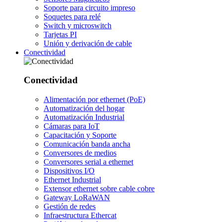
Soporte para circuito impreso
Soquetes para relé
Switch y microswitch
Tarjetas PI
Unión y derivación de cable
Conectividad
Conectividad
Alimentación por ethernet (PoE)
Automatización del hogar
Automatización Industrial
Cámaras para IoT
Capacitación y Soporte
Comunicación banda ancha
Conversores de medios
Conversores serial a ethernet
Dispositivos I/O
Ethernet Industrial
Extensor ethernet sobre cable cobre
Gateway LoRaWAN
Gestión de redes
Infraestructura Ethercat