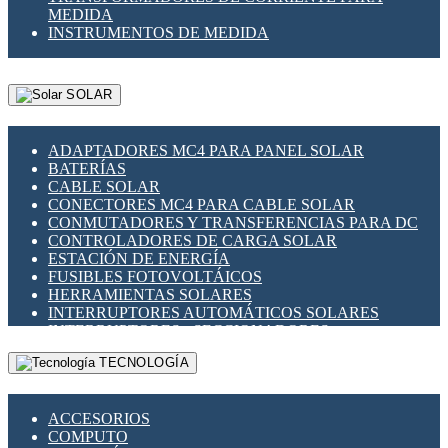
MEDIDA
INSTRUMENTOS DE MEDIDA
SOLAR
ADAPTADORES MC4 PARA PANEL SOLAR
BATERÍAS
CABLE SOLAR
CONECTORES MC4 PARA CABLE SOLAR
CONMUTADORES Y TRANSFERENCIAS PARA DC
CONTROLADORES DE CARGA SOLAR
ESTACIÓN DE ENERGÍA
FUSIBLES FOTOVOLTÁICOS
HERRAMIENTAS SOLARES
INTERRUPTORES AUTOMÁTICOS SOLARES
INTERRUPTORES - SECCIONADORES
FOTOVOLTÁICOS
TECNOLOGÍA
MONTAJE PANEL SOLAR
PORTA FUSIBLES Y SECCIONADORES
FOTOVOLTAICOS
ACCESORIOS
SUPRESOR DE TRANSIENTES SPDS PARA
COMPUTO
APLICACIONES FOTOVOLTAICAS