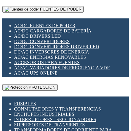
RELÉS INTELIGENTES WIFI
GATEWAY LORAWAN
RELÉS MINIATURA DE POTENCIA
FUENTES DE PODER
GESTIÓN DE REDES
SENSORES MAGNÉTICOS
INFRAESTRUCTURA ETHERCAT
SOPORTE PARA CIRCUITO IMPRESO
PERIFÉRICOS DE RED
SOQUETES PARA RELÉ
AC/DC FUENTES DE PODER
PLACAS MODULARES IOT
SWITCH Y MICROSWITCH
AC/DC CARGADORES DE BATERÍA
SWITCHES Y REDES WIFI
TARJETAS PI
AC/DC DRIVERS LED
SOLUCIONES IOT
UNIÓN Y DERIVACIÓN DE CABLE
DC/DC CONVERTIDORES
SOLUCIONES LORAWAN
DC/DC CONVERTIDORES DRIVER LED
SOLUCIONES RED CELULAR
DC/AC INVERSORES DE ENERGÍA
SEGURIDAD PARA REDES
AC/AC ENERGÍAS RENOVABLES
SWITCHES LAN
ACCESORIOS PARA FUENTES
TELEFONÍA IP (VOIP)
AC/AC VARIADORES DE FRECUENCIA VDF
VIGILANCIA IP (CCTV)
AC/AC UPS ONLINE
MESHTASTIC
PROTECCIÓN
FUSIBLES
CONMUTADORES Y TRANSFERENCIAS
ENCHUFES INDUSTRIALES
INTERRUPTORES - SECCIONADORES
SUPRESORES DE TRANSIENTES
TRANSFORMADORES DE CORRIENTE PARA