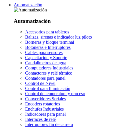
Automatización
Automatización
Accesorios para tableros
Balizas, sirenas e indicador luz piloto
Borneras y bloque terminal
Botoneras e Interruptores
Cables para sensores
Capacitación y Soporte
Caudalímetros de agua
Computadores Industriales
Contactores y relé térmico
Contadores para panel
Control de Nivel
Control para Iluminación
Control de temperatura y proceso
Convertidores Seriales
Encoders rotatorios
Enchufes Industriales
Indicadores para panel
Interfaces de relé
Interruptores fin de carrera