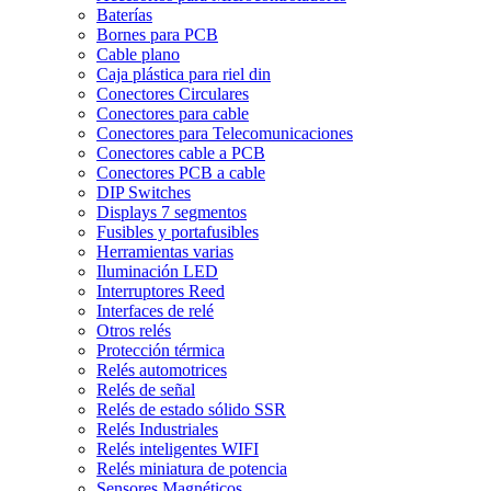
Baterías
Bornes para PCB
Cable plano
Caja plástica para riel din
Conectores Circulares
Conectores para cable
Conectores para Telecomunicaciones
Conectores cable a PCB
Conectores PCB a cable
DIP Switches
Displays 7 segmentos
Fusibles y portafusibles
Herramientas varias
Iluminación LED
Interruptores Reed
Interfaces de relé
Otros relés
Protección térmica
Relés automotrices
Relés de señal
Relés de estado sólido SSR
Relés Industriales
Relés inteligentes WIFI
Relés miniatura de potencia
Sensores Magnéticos