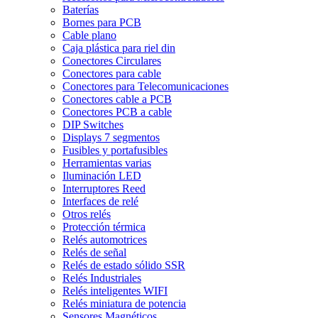
Baterías
Bornes para PCB
Cable plano
Caja plástica para riel din
Conectores Circulares
Conectores para cable
Conectores para Telecomunicaciones
Conectores cable a PCB
Conectores PCB a cable
DIP Switches
Displays 7 segmentos
Fusibles y portafusibles
Herramientas varias
Iluminación LED
Interruptores Reed
Interfaces de relé
Otros relés
Protección térmica
Relés automotrices
Relés de señal
Relés de estado sólido SSR
Relés Industriales
Relés inteligentes WIFI
Relés miniatura de potencia
Sensores Magnéticos