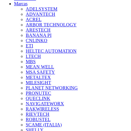
Marcas
ADELSYSTEM
ADVANTECH
ACREL
ARBOR TECHNOLOGY
ARESTECH
BANANA PI
CNLINKO
ETI
HELTEC AUTOMATION
LTECH
MBS
MEAN WELL
MSA SAFETY
METALTEX
MILESIGHT
PLANET NETWORKING
PRONUTEC
QUECLINK
NAVIGATEWORX
RAKWIRELESS
RIEVTECH
ROBUSTEL
SCAME (ITALIA)
SHELLY