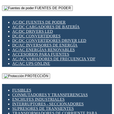
RELÉS INTELIGENTES WIFI
GATEWAY LORAWAN
RELÉS MINIATURA DE POTENCIA
FUENTES DE PODER
GESTIÓN DE REDES
SENSORES MAGNÉTICOS
INFRAESTRUCTURA ETHERCAT
SOPORTE PARA CIRCUITO IMPRESO
PERIFÉRICOS DE RED
SOQUETES PARA RELÉ
AC/DC FUENTES DE PODER
PLACAS MODULARES IOT
SWITCH Y MICROSWITCH
AC/DC CARGADORES DE BATERÍA
SWITCHES Y REDES WIFI
TARJETAS PI
AC/DC DRIVERS LED
SOLUCIONES IOT
UNIÓN Y DERIVACIÓN DE CABLE
DC/DC CONVERTIDORES
SOLUCIONES LORAWAN
DC/DC CONVERTIDORES DRIVER LED
SOLUCIONES RED CELULAR
DC/AC INVERSORES DE ENERGÍA
SEGURIDAD PARA REDES
AC/AC ENERGÍAS RENOVABLES
SWITCHES LAN
ACCESORIOS PARA FUENTES
TELEFONÍA IP (VOIP)
AC/AC VARIADORES DE FRECUENCIA VDF
VIGILANCIA IP (CCTV)
AC/AC UPS ONLINE
MESHTASTIC
PROTECCIÓN
FUSIBLES
CONMUTADORES Y TRANSFERENCIAS
ENCHUFES INDUSTRIALES
INTERRUPTORES - SECCIONADORES
SUPRESORES DE TRANSIENTES
TRANSFORMADORES DE CORRIENTE PARA