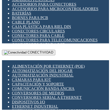
ENCHUFES INDUSTRIALES
ACCESORIOS PARA CONECTORES
INDICADORES PARA PANEL
ACCESORIOS PARA MICROCONTROLADORES
INTERFACES DE RELÉ
BATERÍAS
INTERRUPTORES FIN DE CARRERA
BORNES PARA PCB
LLAVES CONMUTADORAS
CABLE PLANO
MEDIDORES DE ENERGÍA Y TC'S DE CORRIENTE
CAJA PLÁSTICA PARA RIEL DIN
MOTORES PASO A PASO
CONECTORES CIRCULARES
PANTALLAS HMI
CONECTORES PARA CABLE
PLC -CONTROLADORES LÓGICO PROGRAMABLES
CONECTORES PARA TELECOMUNICACIONES
PROGRAMADORES DE HORARIO
CONECTORES CABLE A PCB
PROTECCIÓN ELÉCTRICA
CONECTORES PCB A CABLE
RELÉS DE PROTECCIÓN
CONECTIVIDAD
DIP SWITCHES
SENSORES CAPACITIVOS
DISPLAYS 7 SEGMENTOS
SENSORES DE POSICIÓN LINEAL
FUSIBLES Y PORTAFUSIBLES
SENSORES FOTOELÉCTRICOS
ALIMENTACIÓN POR ETHERNET (POE)
HERRAMIENTAS VARIAS
SENSORES INDUCTIVOS
AUTOMATIZACIÓN DEL HOGAR
ILUMINACIÓN LED
TEMPORIZADORES
AUTOMATIZACIÓN INDUSTRIAL
INTERRUPTORES REED
VARIACS
CÁMARAS PARA IOT
INTERFACES DE RELÉ
VARIADORES DE FRECUENCIA [VDF]
CAPACITACIÓN Y SOPORTE
OTROS RELÉS
SECCIONADORES - INTERRUPTORES
COMUNICACIÓN BANDA ANCHA
PROTECCIÓN TÉRMICA
MAQUINARIA
CONVERSORES DE MEDIOS
RELÉS AUTOMOTRICES
CONVERSORES SERIAL A ETHERNET
RELÉS DE SEÑAL
DISPOSITIVOS I/O
RELÉS DE ESTADO SÓLIDO SSR
ETHERNET INDUSTRIAL
RELÉS INDUSTRIALES
EXTENSOR ETHERNET SOBRE CABLE COBRE