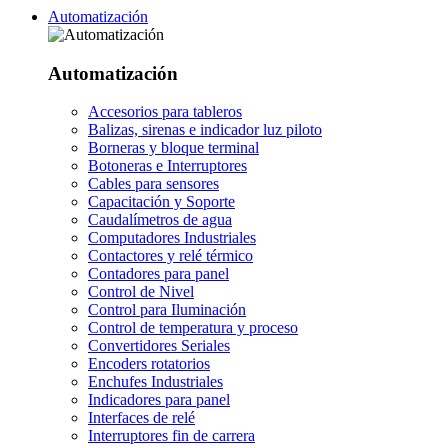
Automatización
Automatización
Accesorios para tableros
Balizas, sirenas e indicador luz piloto
Borneras y bloque terminal
Botoneras e Interruptores
Cables para sensores
Capacitación y Soporte
Caudalímetros de agua
Computadores Industriales
Contactores y relé térmico
Contadores para panel
Control de Nivel
Control para Iluminación
Control de temperatura y proceso
Convertidores Seriales
Encoders rotatorios
Enchufes Industriales
Indicadores para panel
Interfaces de relé
Interruptores fin de carrera