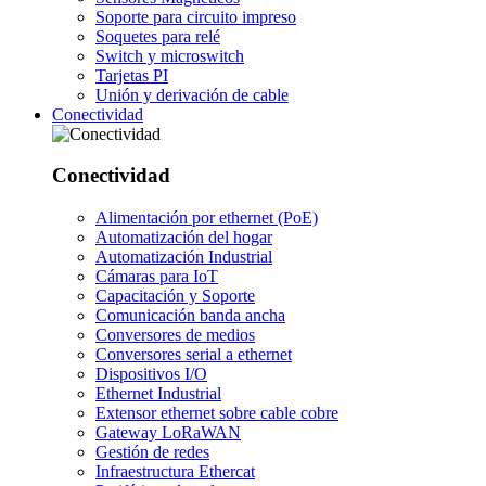
Soporte para circuito impreso
Soquetes para relé
Switch y microswitch
Tarjetas PI
Unión y derivación de cable
Conectividad
Conectividad
Alimentación por ethernet (PoE)
Automatización del hogar
Automatización Industrial
Cámaras para IoT
Capacitación y Soporte
Comunicación banda ancha
Conversores de medios
Conversores serial a ethernet
Dispositivos I/O
Ethernet Industrial
Extensor ethernet sobre cable cobre
Gateway LoRaWAN
Gestión de redes
Infraestructura Ethercat