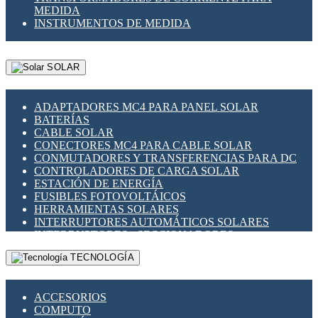
MEDIDA
INSTRUMENTOS DE MEDIDA
SOLAR
ADAPTADORES MC4 PARA PANEL SOLAR
BATERÍAS
CABLE SOLAR
CONECTORES MC4 PARA CABLE SOLAR
CONMUTADORES Y TRANSFERENCIAS PARA DC
CONTROLADORES DE CARGA SOLAR
ESTACIÓN DE ENERGÍA
FUSIBLES FOTOVOLTÁICOS
HERRAMIENTAS SOLARES
INTERRUPTORES AUTOMÁTICOS SOLARES
INTERRUPTORES - SECCIONADORES
FOTOVOLTÁICOS
TECNOLOGÍA
MONTAJE PANEL SOLAR
PORTA FUSIBLES Y SECCIONADORES
FOTOVOLTAICOS
ACCESORIOS
SUPRESOR DE TRANSIENTES SPDS PARA
COMPUTO
APLICACIONES FOTOVOLTAICAS