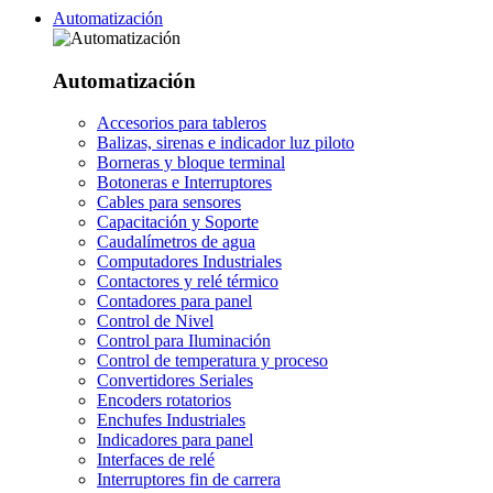
Automatización
Automatización
Accesorios para tableros
Balizas, sirenas e indicador luz piloto
Borneras y bloque terminal
Botoneras e Interruptores
Cables para sensores
Capacitación y Soporte
Caudalímetros de agua
Computadores Industriales
Contactores y relé térmico
Contadores para panel
Control de Nivel
Control para Iluminación
Control de temperatura y proceso
Convertidores Seriales
Encoders rotatorios
Enchufes Industriales
Indicadores para panel
Interfaces de relé
Interruptores fin de carrera