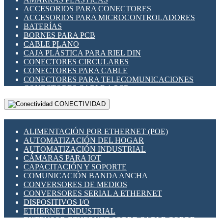
ENCHUFES INDUSTRIALES
ACCESORIOS PARA CONECTORES
INDICADORES PARA PANEL
ACCESORIOS PARA MICROCONTROLADORES
INTERFACES DE RELÉ
BATERÍAS
INTERRUPTORES FIN DE CARRERA
BORNES PARA PCB
LLAVES CONMUTADORAS
CABLE PLANO
MEDIDORES DE ENERGÍA Y TC'S DE CORRIENTE
CAJA PLÁSTICA PARA RIEL DIN
MOTORES PASO A PASO
CONECTORES CIRCULARES
PANTALLAS HMI
CONECTORES PARA CABLE
PLC -CONTROLADORES LÓGICO PROGRAMABLES
CONECTORES PARA TELECOMUNICACIONES
PROGRAMADORES DE HORARIO
CONECTORES CABLE A PCB
PROTECCIÓN ELÉCTRICA
CONECTORES PCB A CABLE
RELÉS DE PROTECCIÓN
CONECTIVIDAD
DIP SWITCHES
SENSORES CAPACITIVOS
DISPLAYS 7 SEGMENTOS
SENSORES DE POSICIÓN LINEAL
FUSIBLES Y PORTAFUSIBLES
SENSORES FOTOELÉCTRICOS
ALIMENTACIÓN POR ETHERNET (POE)
HERRAMIENTAS VARIAS
SENSORES INDUCTIVOS
AUTOMATIZACIÓN DEL HOGAR
ILUMINACIÓN LED
TEMPORIZADORES
AUTOMATIZACIÓN INDUSTRIAL
INTERRUPTORES REED
VARIACS
CÁMARAS PARA IOT
INTERFACES DE RELÉ
VARIADORES DE FRECUENCIA [VDF]
CAPACITACIÓN Y SOPORTE
OTROS RELÉS
SECCIONADORES - INTERRUPTORES
COMUNICACIÓN BANDA ANCHA
PROTECCIÓN TÉRMICA
MAQUINARIA
CONVERSORES DE MEDIOS
RELÉS AUTOMOTRICES
CONVERSORES SERIAL A ETHERNET
RELÉS DE SEÑAL
DISPOSITIVOS I/O
RELÉS DE ESTADO SÓLIDO SSR
ETHERNET INDUSTRIAL
RELÉS INDUSTRIALES
EXTENSOR ETHERNET SOBRE CABLE COBRE