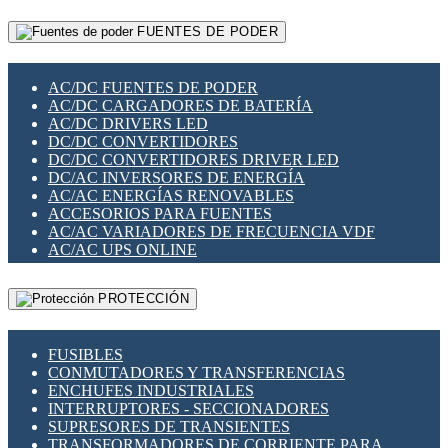
RELÉS INTELIGENTES WIFI
GATEWAY LORAWAN
RELÉS MINIATURA DE POTENCIA
FUENTES DE PODER
GESTIÓN DE REDES
SENSORES MAGNÉTICOS
INFRAESTRUCTURA ETHERCAT
SOPORTE PARA CIRCUITO IMPRESO
PERIFÉRICOS DE RED
SOQUETES PARA RELÉ
AC/DC FUENTES DE PODER
PLACAS MODULARES IOT
SWITCH Y MICROSWITCH
AC/DC CARGADORES DE BATERÍA
SWITCHES Y REDES WIFI
TARJETAS PI
AC/DC DRIVERS LED
SOLUCIONES IOT
UNIÓN Y DERIVACIÓN DE CABLE
DC/DC CONVERTIDORES
SOLUCIONES LORAWAN
DC/DC CONVERTIDORES DRIVER LED
SOLUCIONES RED CELULAR
DC/AC INVERSORES DE ENERGÍA
SEGURIDAD PARA REDES
AC/AC ENERGÍAS RENOVABLES
SWITCHES LAN
ACCESORIOS PARA FUENTES
TELEFONÍA IP (VOIP)
AC/AC VARIADORES DE FRECUENCIA VDF
VIGILANCIA IP (CCTV)
AC/AC UPS ONLINE
MESHTASTIC
PROTECCIÓN
FUSIBLES
CONMUTADORES Y TRANSFERENCIAS
ENCHUFES INDUSTRIALES
INTERRUPTORES - SECCIONADORES
SUPRESORES DE TRANSIENTES
TRANSFORMADORES DE CORRIENTE PARA