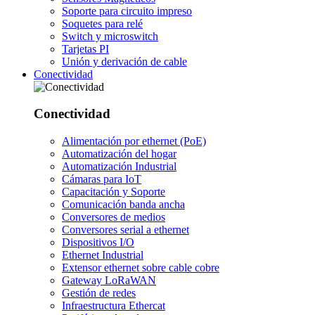
Soporte para circuito impreso
Soquetes para relé
Switch y microswitch
Tarjetas PI
Unión y derivación de cable
Conectividad
Conectividad
Alimentación por ethernet (PoE)
Automatización del hogar
Automatización Industrial
Cámaras para IoT
Capacitación y Soporte
Comunicación banda ancha
Conversores de medios
Conversores serial a ethernet
Dispositivos I/O
Ethernet Industrial
Extensor ethernet sobre cable cobre
Gateway LoRaWAN
Gestión de redes
Infraestructura Ethercat