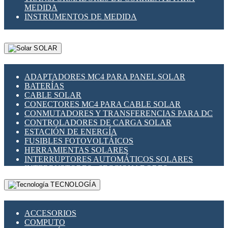
MEDIDA
INSTRUMENTOS DE MEDIDA
SOLAR
ADAPTADORES MC4 PARA PANEL SOLAR
BATERÍAS
CABLE SOLAR
CONECTORES MC4 PARA CABLE SOLAR
CONMUTADORES Y TRANSFERENCIAS PARA DC
CONTROLADORES DE CARGA SOLAR
ESTACIÓN DE ENERGÍA
FUSIBLES FOTOVOLTÁICOS
HERRAMIENTAS SOLARES
INTERRUPTORES AUTOMÁTICOS SOLARES
INTERRUPTORES - SECCIONADORES
FOTOVOLTÁICOS
TECNOLOGÍA
MONTAJE PANEL SOLAR
PORTA FUSIBLES Y SECCIONADORES
FOTOVOLTAICOS
ACCESORIOS
SUPRESOR DE TRANSIENTES SPDS PARA
COMPUTO
APLICACIONES FOTOVOLTAICAS