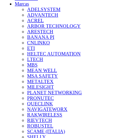
Marcas
ADELSYSTEM
ADVANTECH
ACREL
ARBOR TECHNOLOGY
ARESTECH
BANANA PI
CNLINKO
ETI
HELTEC AUTOMATION
LTECH
MBS
MEAN WELL
MSA SAFETY
METALTEX
MILESIGHT
PLANET NETWORKING
PRONUTEC
QUECLINK
NAVIGATEWORX
RAKWIRELESS
RIEVTECH
ROBUSTEL
SCAME (ITALIA)
SHELLY