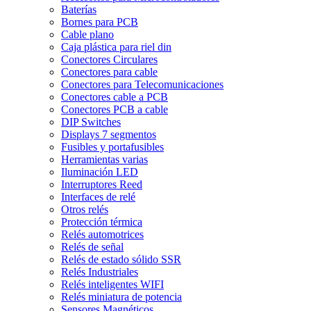
Baterías
Bornes para PCB
Cable plano
Caja plástica para riel din
Conectores Circulares
Conectores para cable
Conectores para Telecomunicaciones
Conectores cable a PCB
Conectores PCB a cable
DIP Switches
Displays 7 segmentos
Fusibles y portafusibles
Herramientas varias
Iluminación LED
Interruptores Reed
Interfaces de relé
Otros relés
Protección térmica
Relés automotrices
Relés de señal
Relés de estado sólido SSR
Relés Industriales
Relés inteligentes WIFI
Relés miniatura de potencia
Sensores Magnéticos