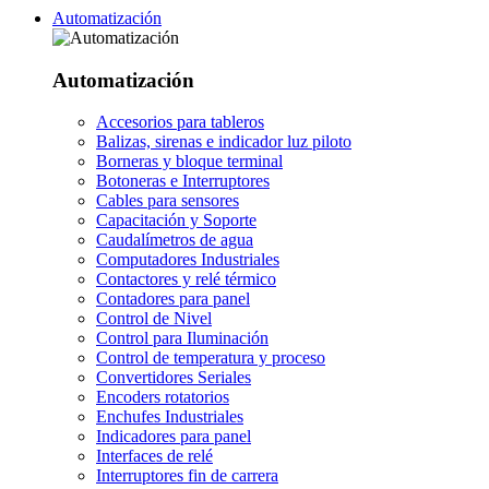
Automatización
Automatización
Accesorios para tableros
Balizas, sirenas e indicador luz piloto
Borneras y bloque terminal
Botoneras e Interruptores
Cables para sensores
Capacitación y Soporte
Caudalímetros de agua
Computadores Industriales
Contactores y relé térmico
Contadores para panel
Control de Nivel
Control para Iluminación
Control de temperatura y proceso
Convertidores Seriales
Encoders rotatorios
Enchufes Industriales
Indicadores para panel
Interfaces de relé
Interruptores fin de carrera