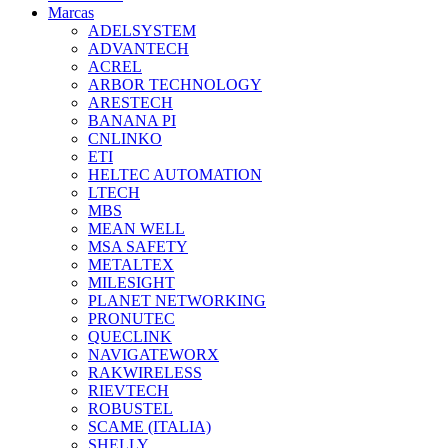
Marcas
ADELSYSTEM
ADVANTECH
ACREL
ARBOR TECHNOLOGY
ARESTECH
BANANA PI
CNLINKO
ETI
HELTEC AUTOMATION
LTECH
MBS
MEAN WELL
MSA SAFETY
METALTEX
MILESIGHT
PLANET NETWORKING
PRONUTEC
QUECLINK
NAVIGATEWORX
RAKWIRELESS
RIEVTECH
ROBUSTEL
SCAME (ITALIA)
SHELLY