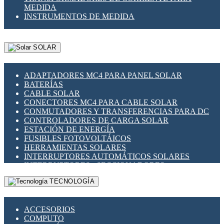
MEDIDA
INSTRUMENTOS DE MEDIDA
SOLAR
ADAPTADORES MC4 PARA PANEL SOLAR
BATERÍAS
CABLE SOLAR
CONECTORES MC4 PARA CABLE SOLAR
CONMUTADORES Y TRANSFERENCIAS PARA DC
CONTROLADORES DE CARGA SOLAR
ESTACIÓN DE ENERGÍA
FUSIBLES FOTOVOLTÁICOS
HERRAMIENTAS SOLARES
INTERRUPTORES AUTOMÁTICOS SOLARES
INTERRUPTORES - SECCIONADORES
FOTOVOLTÁICOS
TECNOLOGÍA
MONTAJE PANEL SOLAR
PORTA FUSIBLES Y SECCIONADORES
FOTOVOLTAICOS
ACCESORIOS
SUPRESOR DE TRANSIENTES SPDS PARA
COMPUTO
APLICACIONES FOTOVOLTAICAS