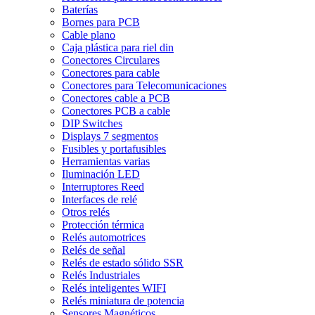
Baterías
Bornes para PCB
Cable plano
Caja plástica para riel din
Conectores Circulares
Conectores para cable
Conectores para Telecomunicaciones
Conectores cable a PCB
Conectores PCB a cable
DIP Switches
Displays 7 segmentos
Fusibles y portafusibles
Herramientas varias
Iluminación LED
Interruptores Reed
Interfaces de relé
Otros relés
Protección térmica
Relés automotrices
Relés de señal
Relés de estado sólido SSR
Relés Industriales
Relés inteligentes WIFI
Relés miniatura de potencia
Sensores Magnéticos