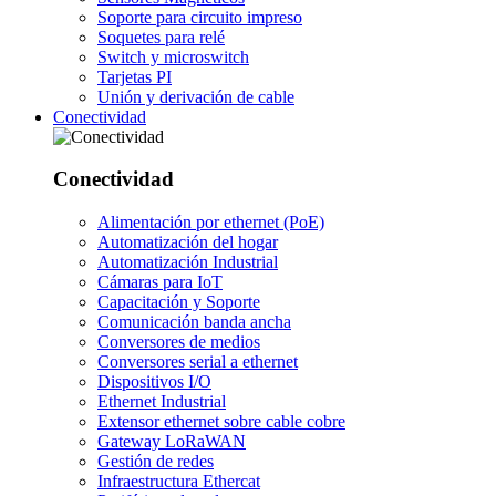
Soporte para circuito impreso
Soquetes para relé
Switch y microswitch
Tarjetas PI
Unión y derivación de cable
Conectividad
Conectividad
Alimentación por ethernet (PoE)
Automatización del hogar
Automatización Industrial
Cámaras para IoT
Capacitación y Soporte
Comunicación banda ancha
Conversores de medios
Conversores serial a ethernet
Dispositivos I/O
Ethernet Industrial
Extensor ethernet sobre cable cobre
Gateway LoRaWAN
Gestión de redes
Infraestructura Ethercat