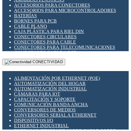
ENCHUFES INDUSTRIALES
ACCESORIOS PARA CONECTORES
INDICADORES PARA PANEL
ACCESORIOS PARA MICROCONTROLADORES
INTERFACES DE RELÉ
BATERÍAS
INTERRUPTORES FIN DE CARRERA
BORNES PARA PCB
LLAVES CONMUTADORAS
CABLE PLANO
MEDIDORES DE ENERGÍA Y TC'S DE CORRIENTE
CAJA PLÁSTICA PARA RIEL DIN
MOTORES PASO A PASO
CONECTORES CIRCULARES
PANTALLAS HMI
CONECTORES PARA CABLE
PLC -CONTROLADORES LÓGICO PROGRAMABLES
CONECTORES PARA TELECOMUNICACIONES
PROGRAMADORES DE HORARIO
CONECTORES CABLE A PCB
PROTECCIÓN ELÉCTRICA
CONECTORES PCB A CABLE
RELÉS DE PROTECCIÓN
CONECTIVIDAD
DIP SWITCHES
SENSORES CAPACITIVOS
DISPLAYS 7 SEGMENTOS
SENSORES DE POSICIÓN LINEAL
FUSIBLES Y PORTAFUSIBLES
SENSORES FOTOELÉCTRICOS
ALIMENTACIÓN POR ETHERNET (POE)
HERRAMIENTAS VARIAS
SENSORES INDUCTIVOS
AUTOMATIZACIÓN DEL HOGAR
ILUMINACIÓN LED
TEMPORIZADORES
AUTOMATIZACIÓN INDUSTRIAL
INTERRUPTORES REED
VARIACS
CÁMARAS PARA IOT
INTERFACES DE RELÉ
VARIADORES DE FRECUENCIA [VDF]
CAPACITACIÓN Y SOPORTE
OTROS RELÉS
SECCIONADORES - INTERRUPTORES
COMUNICACIÓN BANDA ANCHA
PROTECCIÓN TÉRMICA
MAQUINARIA
CONVERSORES DE MEDIOS
RELÉS AUTOMOTRICES
CONVERSORES SERIAL A ETHERNET
RELÉS DE SEÑAL
DISPOSITIVOS I/O
RELÉS DE ESTADO SÓLIDO SSR
ETHERNET INDUSTRIAL
RELÉS INDUSTRIALES
EXTENSOR ETHERNET SOBRE CABLE COBRE