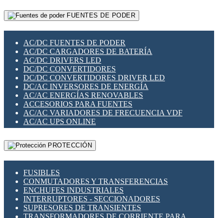
RELÉS INTELIGENTES WIFI
GATEWAY LORAWAN
RELÉS MINIATURA DE POTENCIA
FUENTES DE PODER
GESTIÓN DE REDES
SENSORES MAGNÉTICOS
INFRAESTRUCTURA ETHERCAT
SOPORTE PARA CIRCUITO IMPRESO
PERIFÉRICOS DE RED
SOQUETES PARA RELÉ
AC/DC FUENTES DE PODER
PLACAS MODULARES IOT
SWITCH Y MICROSWITCH
AC/DC CARGADORES DE BATERÍA
SWITCHES Y REDES WIFI
TARJETAS PI
AC/DC DRIVERS LED
SOLUCIONES IOT
UNIÓN Y DERIVACIÓN DE CABLE
DC/DC CONVERTIDORES
SOLUCIONES LORAWAN
DC/DC CONVERTIDORES DRIVER LED
SOLUCIONES RED CELULAR
DC/AC INVERSORES DE ENERGÍA
SEGURIDAD PARA REDES
AC/AC ENERGÍAS RENOVABLES
SWITCHES LAN
ACCESORIOS PARA FUENTES
TELEFONÍA IP (VOIP)
AC/AC VARIADORES DE FRECUENCIA VDF
VIGILANCIA IP (CCTV)
AC/AC UPS ONLINE
MESHTASTIC
PROTECCIÓN
FUSIBLES
CONMUTADORES Y TRANSFERENCIAS
ENCHUFES INDUSTRIALES
INTERRUPTORES - SECCIONADORES
SUPRESORES DE TRANSIENTES
TRANSFORMADORES DE CORRIENTE PARA