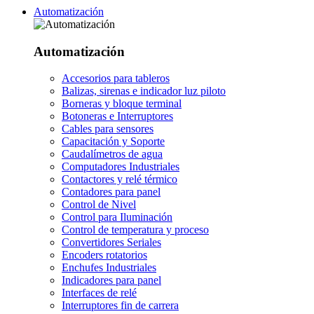
Automatización
Automatización
Accesorios para tableros
Balizas, sirenas e indicador luz piloto
Borneras y bloque terminal
Botoneras e Interruptores
Cables para sensores
Capacitación y Soporte
Caudalímetros de agua
Computadores Industriales
Contactores y relé térmico
Contadores para panel
Control de Nivel
Control para Iluminación
Control de temperatura y proceso
Convertidores Seriales
Encoders rotatorios
Enchufes Industriales
Indicadores para panel
Interfaces de relé
Interruptores fin de carrera