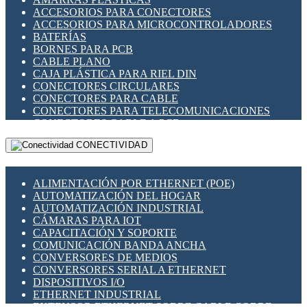
ENCHUFES INDUSTRIALES
ACCESORIOS PARA CONECTORES
INDICADORES PARA PANEL
ACCESORIOS PARA MICROCONTROLADORES
INTERFACES DE RELÉ
BATERÍAS
INTERRUPTORES FIN DE CARRERA
BORNES PARA PCB
LLAVES CONMUTADORAS
CABLE PLANO
MEDIDORES DE ENERGÍA Y TC'S DE CORRIENTE
CAJA PLÁSTICA PARA RIEL DIN
MOTORES PASO A PASO
CONECTORES CIRCULARES
PANTALLAS HMI
CONECTORES PARA CABLE
PLC -CONTROLADORES LÓGICO PROGRAMABLES
CONECTORES PARA TELECOMUNICACIONES
PROGRAMADORES DE HORARIO
CONECTORES CABLE A PCB
PROTECCIÓN ELÉCTRICA
CONECTORES PCB A CABLE
RELÉS DE PROTECCIÓN
CONECTIVIDAD
DIP SWITCHES
SENSORES CAPACITIVOS
DISPLAYS 7 SEGMENTOS
SENSORES DE POSICIÓN LINEAL
FUSIBLES Y PORTAFUSIBLES
SENSORES FOTOELÉCTRICOS
ALIMENTACIÓN POR ETHERNET (POE)
HERRAMIENTAS VARIAS
SENSORES INDUCTIVOS
AUTOMATIZACIÓN DEL HOGAR
ILUMINACIÓN LED
TEMPORIZADORES
AUTOMATIZACIÓN INDUSTRIAL
INTERRUPTORES REED
VARIACS
CÁMARAS PARA IOT
INTERFACES DE RELÉ
VARIADORES DE FRECUENCIA [VDF]
CAPACITACIÓN Y SOPORTE
OTROS RELÉS
SECCIONADORES - INTERRUPTORES
COMUNICACIÓN BANDA ANCHA
PROTECCIÓN TÉRMICA
MAQUINARIA
CONVERSORES DE MEDIOS
RELÉS AUTOMOTRICES
CONVERSORES SERIAL A ETHERNET
RELÉS DE SEÑAL
DISPOSITIVOS I/O
RELÉS DE ESTADO SÓLIDO SSR
ETHERNET INDUSTRIAL
RELÉS INDUSTRIALES
EXTENSOR ETHERNET SOBRE CABLE COBRE