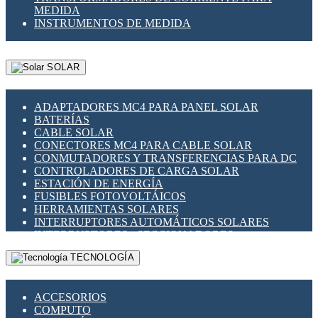
MEDIDA
INSTRUMENTOS DE MEDIDA
SOLAR
ADAPTADORES MC4 PARA PANEL SOLAR
BATERÍAS
CABLE SOLAR
CONECTORES MC4 PARA CABLE SOLAR
CONMUTADORES Y TRANSFERENCIAS PARA DC
CONTROLADORES DE CARGA SOLAR
ESTACIÓN DE ENERGÍA
FUSIBLES FOTOVOLTÁICOS
HERRAMIENTAS SOLARES
INTERRUPTORES AUTOMÁTICOS SOLARES
INTERRUPTORES - SECCIONADORES
FOTOVOLTÁICOS
TECNOLOGÍA
MONTAJE PANEL SOLAR
PORTA FUSIBLES Y SECCIONADORES
FOTOVOLTAICOS
ACCESORIOS
SUPRESOR DE TRANSIENTES SPDS PARA
COMPUTO
APLICACIONES FOTOVOLTAICAS