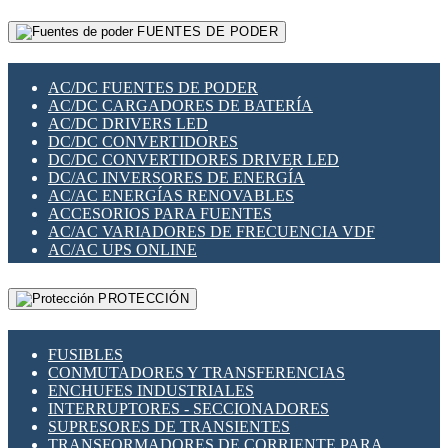
RELÉS INTELIGENTES WIFI
GATEWAY LORAWAN
RELÉS MINIATURA DE POTENCIA
FUENTES DE PODER
GESTIÓN DE REDES
SENSORES MAGNÉTICOS
INFRAESTRUCTURA ETHERCAT
SOPORTE PARA CIRCUITO IMPRESO
PERIFÉRICOS DE RED
SOQUETES PARA RELÉ
AC/DC FUENTES DE PODER
PLACAS MODULARES IOT
SWITCH Y MICROSWITCH
AC/DC CARGADORES DE BATERÍA
SWITCHES Y REDES WIFI
TARJETAS PI
AC/DC DRIVERS LED
SOLUCIONES IOT
UNIÓN Y DERIVACIÓN DE CABLE
DC/DC CONVERTIDORES
SOLUCIONES LORAWAN
DC/DC CONVERTIDORES DRIVER LED
SOLUCIONES RED CELULAR
DC/AC INVERSORES DE ENERGÍA
SEGURIDAD PARA REDES
AC/AC ENERGÍAS RENOVABLES
SWITCHES LAN
ACCESORIOS PARA FUENTES
TELEFONÍA IP (VOIP)
AC/AC VARIADORES DE FRECUENCIA VDF
VIGILANCIA IP (CCTV)
AC/AC UPS ONLINE
MESHTASTIC
PROTECCIÓN
FUSIBLES
CONMUTADORES Y TRANSFERENCIAS
ENCHUFES INDUSTRIALES
INTERRUPTORES - SECCIONADORES
SUPRESORES DE TRANSIENTES
TRANSFORMADORES DE CORRIENTE PARA