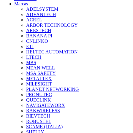
Marcas
ADELSYSTEM
ADVANTECH
ACREL
ARBOR TECHNOLOGY
ARESTECH
BANANA PI
CNLINKO
ETI
HELTEC AUTOMATION
LTECH
MBS
MEAN WELL
MSA SAFETY
METALTEX
MILESIGHT
PLANET NETWORKING
PRONUTEC
QUECLINK
NAVIGATEWORX
RAKWIRELESS
RIEVTECH
ROBUSTEL
SCAME (ITALIA)
SHELLY