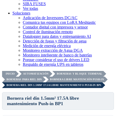
SIBA FUSES
Ver todas
Soluciones
Aplicación de Inversores DC/AC
Comunica tus equipos con LoRA Meshtastic
Contador digital con impresora y sensor
Control de iluminación remoto
Datalogger para datos y entrenamiento AI
Detección de fugas y filtración de agua
Medición de energía eléctrica
Monitoreo extracción de Agua DGA
Monitoreo inteligente de banco de baterías
Porque considerar el uso de drivers LED
Respaldo de energía UPS en tableros
INICIO
AUTOMATIZACIÓN
BORNERAS Y BLOQUE TERMINAL
BORNERAS PARA RIEL DIN
BORNERA LIBRE MANTENCIÓN PUSH-IN
BORNERA RIEL DIN 1.5MM² 17.5A LIBRE MANTENIMIENTO PUSH-IN BP1
Bornera riel din 1.5mm² 17.5A libre
mantenimiento Push-in BP1