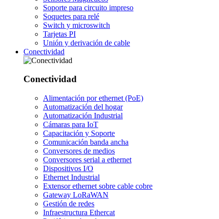
Soporte para circuito impreso
Soquetes para relé
Switch y microswitch
Tarjetas PI
Unión y derivación de cable
Conectividad
Conectividad
Alimentación por ethernet (PoE)
Automatización del hogar
Automatización Industrial
Cámaras para IoT
Capacitación y Soporte
Comunicación banda ancha
Conversores de medios
Conversores serial a ethernet
Dispositivos I/O
Ethernet Industrial
Extensor ethernet sobre cable cobre
Gateway LoRaWAN
Gestión de redes
Infraestructura Ethercat