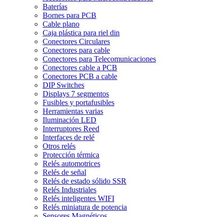
Baterías
Bornes para PCB
Cable plano
Caja plástica para riel din
Conectores Circulares
Conectores para cable
Conectores para Telecomunicaciones
Conectores cable a PCB
Conectores PCB a cable
DIP Switches
Displays 7 segmentos
Fusibles y portafusibles
Herramientas varias
Iluminación LED
Interruptores Reed
Interfaces de relé
Otros relés
Protección térmica
Relés automotrices
Relés de señal
Relés de estado sólido SSR
Relés Industriales
Relés inteligentes WIFI
Relés miniatura de potencia
Sensores Magnéticos