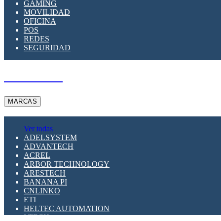
GAMING
MOVILIDAD
OFICINA
POS
REDES
SEGURIDAD
A PEDIDO
MARCAS
Ver todas
ADELSYSTEM
ADVANTECH
ACREL
ARBOR TECHNOLOGY
ARESTECH
BANANA PI
CNLINKO
ETI
HELTEC AUTOMATION
LTECH