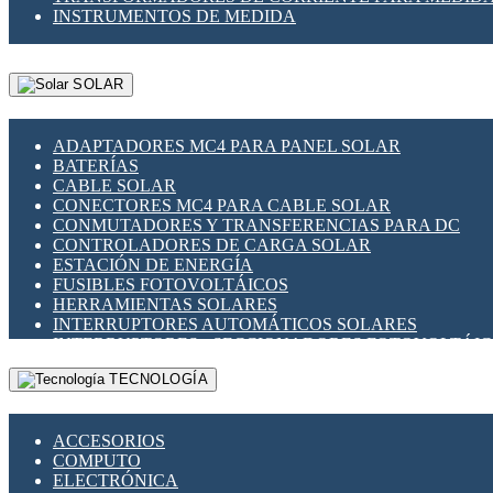
INSTRUMENTOS DE MEDIDA
SOLAR
ADAPTADORES MC4 PARA PANEL SOLAR
BATERÍAS
CABLE SOLAR
CONECTORES MC4 PARA CABLE SOLAR
CONMUTADORES Y TRANSFERENCIAS PARA DC
CONTROLADORES DE CARGA SOLAR
ESTACIÓN DE ENERGÍA
FUSIBLES FOTOVOLTÁICOS
HERRAMIENTAS SOLARES
INTERRUPTORES AUTOMÁTICOS SOLARES
INTERRUPTORES - SECCIONADORES FOTOVOLTÁI
MONTAJE PANEL SOLAR
TECNOLOGÍA
PORTA FUSIBLES Y SECCIONADORES FOTOVOLTAI
SUPRESOR DE TRANSIENTES SPDS PARA APLICACI
ACCESORIOS
COMPUTO
ELECTRÓNICA