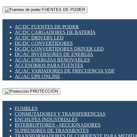
RELÉS INTELIGENTES WIFI
GATEWAY LORAWAN
RELÉS MINIATURA DE POTENCIA
FUENTES DE PODER
GESTIÓN DE REDES
SENSORES MAGNÉTICOS
INFRAESTRUCTURA ETHERCAT
SOPORTE PARA CIRCUITO IMPRESO
PERIFÉRICOS DE RED
SOQUETES PARA RELÉ
AC/DC FUENTES DE PODER
PLACAS MODULARES IOT
SWITCH Y MICROSWITCH
AC/DC CARGADORES DE BATERÍA
SWITCHES Y REDES WIFI
TARJETAS PI
AC/DC DRIVERS LED
SOLUCIONES IOT
UNIÓN Y DERIVACIÓN DE CABLE
DC/DC CONVERTIDORES
SOLUCIONES LORAWAN
DC/DC CONVERTIDORES DRIVER LED
SOLUCIONES RED CELULAR
DC/AC INVERSORES DE ENERGÍA
SEGURIDAD PARA REDES
AC/AC ENERGÍAS RENOVABLES
SWITCHES LAN
ACCESORIOS PARA FUENTES
TELEFONÍA IP (VOIP)
AC/AC VARIADORES DE FRECUENCIA VDF
VIGILANCIA IP (CCTV)
AC/AC UPS ONLINE
MESHTASTIC
PROTECCIÓN
FUSIBLES
CONMUTADORES Y TRANSFERENCIAS
ENCHUFES INDUSTRIALES
INTERRUPTORES - SECCIONADORES
SUPRESORES DE TRANSIENTES
TRANSFORMADORES DE CORRIENTE PARA MEDID