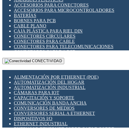
ENCHUFES INDUSTRIALES
ACCESORIOS PARA CONECTORES
INDICADORES PARA PANEL
ACCESORIOS PARA MICROCONTROLADORES
INTERFACES DE RELÉ
BATERÍAS
INTERRUPTORES FIN DE CARRERA
BORNES PARA PCB
LLAVES CONMUTADORAS
CABLE PLANO
MEDIDORES DE ENERGÍA Y TC'S DE CORRIENTE
CAJA PLÁSTICA PARA RIEL DIN
MOTORES PASO A PASO
CONECTORES CIRCULARES
PANTALLAS HMI
CONECTORES PARA CABLE
PLC -CONTROLADORES LÓGICO PROGRAMABLES
CONECTORES PARA TELECOMUNICACIONES
PROGRAMADORES DE HORARIO
CONECTORES CABLE A PCB
PROTECCIÓN ELÉCTRICA
CONECTORES PCB A CABLE
RELÉS DE PROTECCIÓN
CONECTIVIDAD
DIP SWITCHES
SENSORES CAPACITIVOS
DISPLAYS 7 SEGMENTOS
SENSORES DE POSICIÓN LINEAL
FUSIBLES Y PORTAFUSIBLES
SENSORES FOTOELÉCTRICOS
ALIMENTACIÓN POR ETHERNET (POE)
HERRAMIENTAS VARIAS
SENSORES INDUCTIVOS
AUTOMATIZACIÓN DEL HOGAR
ILUMINACIÓN LED
TEMPORIZADORES
AUTOMATIZACIÓN INDUSTRIAL
INTERRUPTORES REED
VARIACS
CÁMARAS PARA IOT
INTERFACES DE RELÉ
VARIADORES DE FRECUENCIA [VDF]
CAPACITACIÓN Y SOPORTE
OTROS RELÉS
SECCIONADORES - INTERRUPTORES
COMUNICACIÓN BANDA ANCHA
PROTECCIÓN TÉRMICA
MAQUINARIA
CONVERSORES DE MEDIOS
RELÉS AUTOMOTRICES
CONVERSORES SERIAL A ETHERNET
RELÉS DE SEÑAL
DISPOSITIVOS I/O
RELÉS DE ESTADO SÓLIDO SSR
ETHERNET INDUSTRIAL
RELÉS INDUSTRIALES
EXTENSOR ETHERNET SOBRE CABLE COBRE