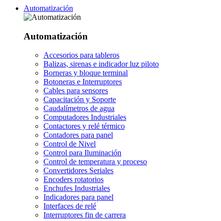
Automatización
Automatización
Accesorios para tableros
Balizas, sirenas e indicador luz piloto
Borneras y bloque terminal
Botoneras e Interruptores
Cables para sensores
Capacitación y Soporte
Caudalímetros de agua
Computadores Industriales
Contactores y relé térmico
Contadores para panel
Control de Nivel
Control para Iluminación
Control de temperatura y proceso
Convertidores Seriales
Encoders rotatorios
Enchufes Industriales
Indicadores para panel
Interfaces de relé
Interruptores fin de carrera