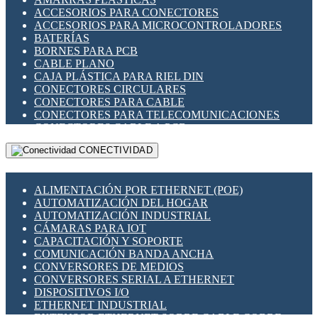
ENCHUFES INDUSTRIALES
ACCESORIOS PARA CONECTORES
INDICADORES PARA PANEL
ACCESORIOS PARA MICROCONTROLADORES
INTERFACES DE RELÉ
BATERÍAS
INTERRUPTORES FIN DE CARRERA
BORNES PARA PCB
LLAVES CONMUTADORAS
CABLE PLANO
MEDIDORES DE ENERGÍA Y TC'S DE CORRIENTE
CAJA PLÁSTICA PARA RIEL DIN
MOTORES PASO A PASO
CONECTORES CIRCULARES
PANTALLAS HMI
CONECTORES PARA CABLE
PLC -CONTROLADORES LÓGICO PROGRAMABLES
CONECTORES PARA TELECOMUNICACIONES
PROGRAMADORES DE HORARIO
CONECTORES CABLE A PCB
PROTECCIÓN ELÉCTRICA
CONECTORES PCB A CABLE
RELÉS DE PROTECCIÓN
CONECTIVIDAD
DIP SWITCHES
SENSORES CAPACITIVOS
DISPLAYS 7 SEGMENTOS
SENSORES DE POSICIÓN LINEAL
FUSIBLES Y PORTAFUSIBLES
SENSORES FOTOELÉCTRICOS
ALIMENTACIÓN POR ETHERNET (POE)
HERRAMIENTAS VARIAS
SENSORES INDUCTIVOS
AUTOMATIZACIÓN DEL HOGAR
ILUMINACIÓN LED
TEMPORIZADORES
AUTOMATIZACIÓN INDUSTRIAL
INTERRUPTORES REED
VARIACS
CÁMARAS PARA IOT
INTERFACES DE RELÉ
VARIADORES DE FRECUENCIA [VDF]
CAPACITACIÓN Y SOPORTE
OTROS RELÉS
SECCIONADORES - INTERRUPTORES
COMUNICACIÓN BANDA ANCHA
PROTECCIÓN TÉRMICA
MAQUINARIA
CONVERSORES DE MEDIOS
RELÉS AUTOMOTRICES
CONVERSORES SERIAL A ETHERNET
RELÉS DE SEÑAL
DISPOSITIVOS I/O
RELÉS DE ESTADO SÓLIDO SSR
ETHERNET INDUSTRIAL
RELÉS INDUSTRIALES
EXTENSOR ETHERNET SOBRE CABLE COBRE