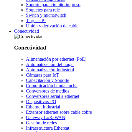
Soporte para circuito impreso
Soquetes para relé
Switch y microswitch
Tarjetas PI
Unión y derivación de cable
Conectividad
Conectividad
Alimentación por ethernet (PoE)
Automatización del hogar
Automatización Industrial
Cámaras para IoT
Capacitación y Soporte
Comunicación banda ancha
Conversores de medios
Conversores serial a ethernet
Dispositivos I/O
Ethernet Industrial
Extensor ethernet sobre cable cobre
Gateway LoRaWAN
Gestión de redes
Infraestructura Ethercat