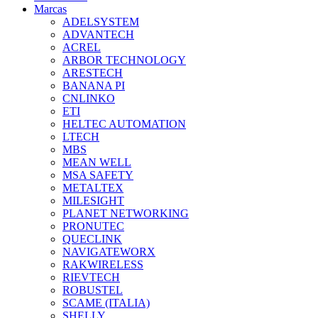
Marcas
ADELSYSTEM
ADVANTECH
ACREL
ARBOR TECHNOLOGY
ARESTECH
BANANA PI
CNLINKO
ETI
HELTEC AUTOMATION
LTECH
MBS
MEAN WELL
MSA SAFETY
METALTEX
MILESIGHT
PLANET NETWORKING
PRONUTEC
QUECLINK
NAVIGATEWORX
RAKWIRELESS
RIEVTECH
ROBUSTEL
SCAME (ITALIA)
SHELLY