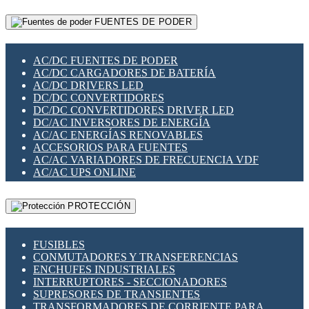
RELÉS INTELIGENTES WIFI
GATEWAY LORAWAN
RELÉS MINIATURA DE POTENCIA
FUENTES DE PODER
GESTIÓN DE REDES
SENSORES MAGNÉTICOS
INFRAESTRUCTURA ETHERCAT
SOPORTE PARA CIRCUITO IMPRESO
PERIFÉRICOS DE RED
SOQUETES PARA RELÉ
AC/DC FUENTES DE PODER
PLACAS MODULARES IOT
SWITCH Y MICROSWITCH
AC/DC CARGADORES DE BATERÍA
SWITCHES Y REDES WIFI
TARJETAS PI
AC/DC DRIVERS LED
SOLUCIONES IOT
UNIÓN Y DERIVACIÓN DE CABLE
DC/DC CONVERTIDORES
SOLUCIONES LORAWAN
DC/DC CONVERTIDORES DRIVER LED
SOLUCIONES RED CELULAR
DC/AC INVERSORES DE ENERGÍA
SEGURIDAD PARA REDES
AC/AC ENERGÍAS RENOVABLES
SWITCHES LAN
ACCESORIOS PARA FUENTES
TELEFONÍA IP (VOIP)
AC/AC VARIADORES DE FRECUENCIA VDF
VIGILANCIA IP (CCTV)
AC/AC UPS ONLINE
MESHTASTIC
PROTECCIÓN
FUSIBLES
CONMUTADORES Y TRANSFERENCIAS
ENCHUFES INDUSTRIALES
INTERRUPTORES - SECCIONADORES
SUPRESORES DE TRANSIENTES
TRANSFORMADORES DE CORRIENTE PARA