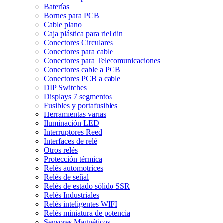
Baterías
Bornes para PCB
Cable plano
Caja plástica para riel din
Conectores Circulares
Conectores para cable
Conectores para Telecomunicaciones
Conectores cable a PCB
Conectores PCB a cable
DIP Switches
Displays 7 segmentos
Fusibles y portafusibles
Herramientas varias
Iluminación LED
Interruptores Reed
Interfaces de relé
Otros relés
Protección térmica
Relés automotrices
Relés de señal
Relés de estado sólido SSR
Relés Industriales
Relés inteligentes WIFI
Relés miniatura de potencia
Sensores Magnéticos