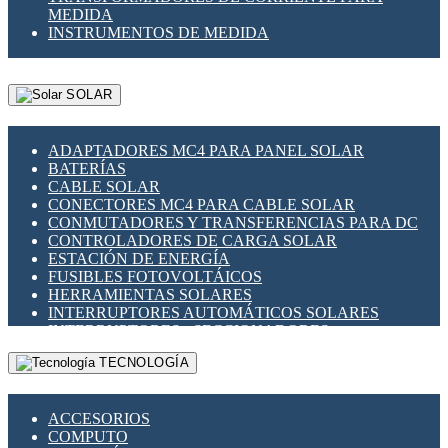
MEDIDA
INSTRUMENTOS DE MEDIDA
SOLAR
ADAPTADORES MC4 PARA PANEL SOLAR
BATERÍAS
CABLE SOLAR
CONECTORES MC4 PARA CABLE SOLAR
CONMUTADORES Y TRANSFERENCIAS PARA DC
CONTROLADORES DE CARGA SOLAR
ESTACIÓN DE ENERGÍA
FUSIBLES FOTOVOLTÁICOS
HERRAMIENTAS SOLARES
INTERRUPTORES AUTOMÁTICOS SOLARES
INTERRUPTORES - SECCIONADORES
FOTOVOLTÁICOS
TECNOLOGÍA
MONTAJE PANEL SOLAR
PORTA FUSIBLES Y SECCIONADORES
FOTOVOLTAICOS
ACCESORIOS
SUPRESOR DE TRANSIENTES SPDS PARA
COMPUTO
APLICACIONES FOTOVOLTAICAS