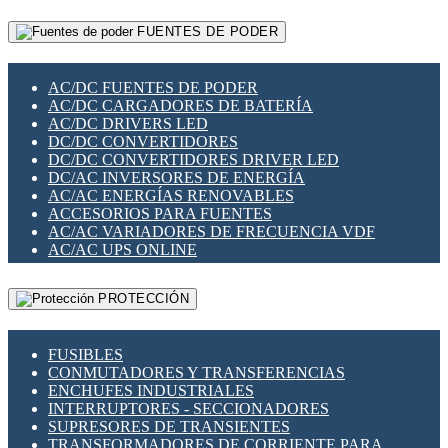
RELÉS INTELIGENTES WIFI
GATEWAY LORAWAN
RELÉS MINIATURA DE POTENCIA
FUENTES DE PODER
GESTIÓN DE REDES
SENSORES MAGNÉTICOS
INFRAESTRUCTURA ETHERCAT
SOPORTE PARA CIRCUITO IMPRESO
PERIFÉRICOS DE RED
SOQUETES PARA RELÉ
AC/DC FUENTES DE PODER
PLACAS MODULARES IOT
SWITCH Y MICROSWITCH
AC/DC CARGADORES DE BATERÍA
SWITCHES Y REDES WIFI
TARJETAS PI
AC/DC DRIVERS LED
SOLUCIONES IOT
UNIÓN Y DERIVACIÓN DE CABLE
DC/DC CONVERTIDORES
SOLUCIONES LORAWAN
DC/DC CONVERTIDORES DRIVER LED
SOLUCIONES RED CELULAR
DC/AC INVERSORES DE ENERGÍA
SEGURIDAD PARA REDES
AC/AC ENERGÍAS RENOVABLES
SWITCHES LAN
ACCESORIOS PARA FUENTES
TELEFONÍA IP (VOIP)
AC/AC VARIADORES DE FRECUENCIA VDF
VIGILANCIA IP (CCTV)
AC/AC UPS ONLINE
MESHTASTIC
PROTECCIÓN
FUSIBLES
CONMUTADORES Y TRANSFERENCIAS
ENCHUFES INDUSTRIALES
INTERRUPTORES - SECCIONADORES
SUPRESORES DE TRANSIENTES
TRANSFORMADORES DE CORRIENTE PARA