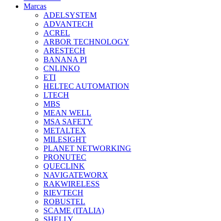
Marcas
ADELSYSTEM
ADVANTECH
ACREL
ARBOR TECHNOLOGY
ARESTECH
BANANA PI
CNLINKO
ETI
HELTEC AUTOMATION
LTECH
MBS
MEAN WELL
MSA SAFETY
METALTEX
MILESIGHT
PLANET NETWORKING
PRONUTEC
QUECLINK
NAVIGATEWORX
RAKWIRELESS
RIEVTECH
ROBUSTEL
SCAME (ITALIA)
SHELLY