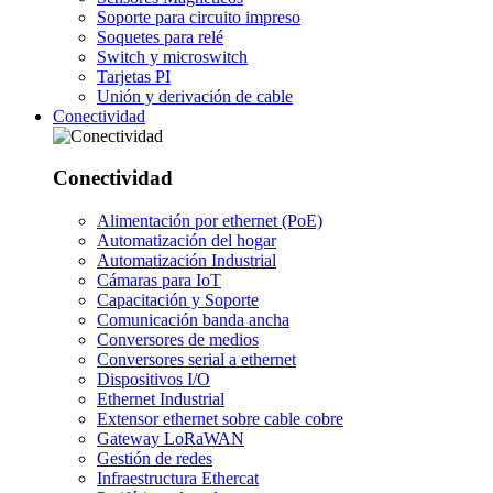
Soporte para circuito impreso
Soquetes para relé
Switch y microswitch
Tarjetas PI
Unión y derivación de cable
Conectividad
Conectividad
Alimentación por ethernet (PoE)
Automatización del hogar
Automatización Industrial
Cámaras para IoT
Capacitación y Soporte
Comunicación banda ancha
Conversores de medios
Conversores serial a ethernet
Dispositivos I/O
Ethernet Industrial
Extensor ethernet sobre cable cobre
Gateway LoRaWAN
Gestión de redes
Infraestructura Ethercat