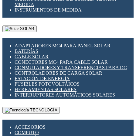
MEDIDA
INSTRUMENTOS DE MEDIDA
SOLAR
ADAPTADORES MC4 PARA PANEL SOLAR
BATERÍAS
CABLE SOLAR
CONECTORES MC4 PARA CABLE SOLAR
CONMUTADORES Y TRANSFERENCIAS PARA DC
CONTROLADORES DE CARGA SOLAR
ESTACIÓN DE ENERGÍA
FUSIBLES FOTOVOLTÁICOS
HERRAMIENTAS SOLARES
INTERRUPTORES AUTOMÁTICOS SOLARES
INTERRUPTORES - SECCIONADORES
FOTOVOLTÁICOS
TECNOLOGÍA
MONTAJE PANEL SOLAR
PORTA FUSIBLES Y SECCIONADORES
FOTOVOLTAICOS
ACCESORIOS
SUPRESOR DE TRANSIENTES SPDS PARA
COMPUTO
APLICACIONES FOTOVOLTAICAS