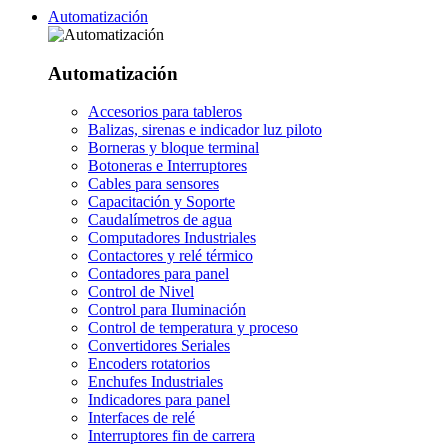
Automatización
Automatización
Accesorios para tableros
Balizas, sirenas e indicador luz piloto
Borneras y bloque terminal
Botoneras e Interruptores
Cables para sensores
Capacitación y Soporte
Caudalímetros de agua
Computadores Industriales
Contactores y relé térmico
Contadores para panel
Control de Nivel
Control para Iluminación
Control de temperatura y proceso
Convertidores Seriales
Encoders rotatorios
Enchufes Industriales
Indicadores para panel
Interfaces de relé
Interruptores fin de carrera