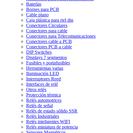
Baterías
Bornes para PCB
Cable plano
Caja plástica para riel din
Conectores Circulares
Conectores para cable
Conectores para Telecomunicaciones
Conectores cable a PCB
Conectores PCB a cable
DIP Switches
Displays 7 segmentos
Fusibles y portafusibles
Herramientas varias
Iluminación LED
Interruptores Reed
Interfaces de relé
Otros relés
Protección térmica
Relés automotrices
Relés de señal
Relés de estado sólido SSR
Relés Industriales
Relés inteligentes WIFI
Relés miniatura de potencia
Sensores Magnéticos