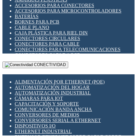
ENCHUFES INDUSTRIALES
ACCESORIOS PARA CONECTORES
INDICADORES PARA PANEL
ACCESORIOS PARA MICROCONTROLADORES
INTERFACES DE RELÉ
BATERÍAS
INTERRUPTORES FIN DE CARRERA
BORNES PARA PCB
LLAVES CONMUTADORAS
CABLE PLANO
MEDIDORES DE ENERGÍA Y TC'S DE CORRIENTE
CAJA PLÁSTICA PARA RIEL DIN
MOTORES PASO A PASO
CONECTORES CIRCULARES
PANTALLAS HMI
CONECTORES PARA CABLE
PLC -CONTROLADORES LÓGICO PROGRAMABLES
CONECTORES PARA TELECOMUNICACIONES
PROGRAMADORES DE HORARIO
CONECTORES CABLE A PCB
PROTECCIÓN ELÉCTRICA
CONECTORES PCB A CABLE
RELÉS DE PROTECCIÓN
CONECTIVIDAD
DIP SWITCHES
SENSORES CAPACITIVOS
DISPLAYS 7 SEGMENTOS
SENSORES DE POSICIÓN LINEAL
FUSIBLES Y PORTAFUSIBLES
SENSORES FOTOELÉCTRICOS
ALIMENTACIÓN POR ETHERNET (POE)
HERRAMIENTAS VARIAS
SENSORES INDUCTIVOS
AUTOMATIZACIÓN DEL HOGAR
ILUMINACIÓN LED
TEMPORIZADORES
AUTOMATIZACIÓN INDUSTRIAL
INTERRUPTORES REED
VARIACS
CÁMARAS PARA IOT
INTERFACES DE RELÉ
VARIADORES DE FRECUENCIA [VDF]
CAPACITACIÓN Y SOPORTE
OTROS RELÉS
SECCIONADORES - INTERRUPTORES
COMUNICACIÓN BANDA ANCHA
PROTECCIÓN TÉRMICA
MAQUINARIA
CONVERSORES DE MEDIOS
RELÉS AUTOMOTRICES
CONVERSORES SERIAL A ETHERNET
RELÉS DE SEÑAL
DISPOSITIVOS I/O
RELÉS DE ESTADO SÓLIDO SSR
ETHERNET INDUSTRIAL
RELÉS INDUSTRIALES
EXTENSOR ETHERNET SOBRE CABLE COBRE