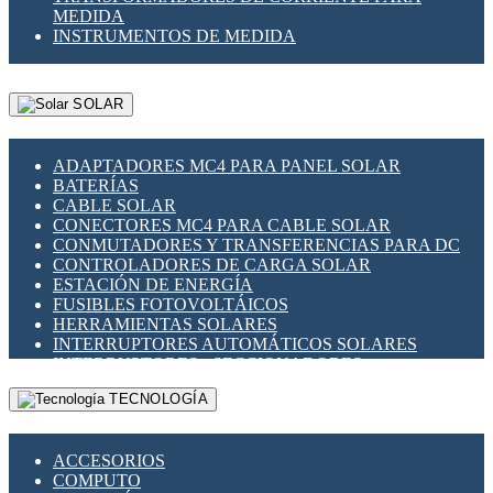
MEDIDA
INSTRUMENTOS DE MEDIDA
SOLAR
ADAPTADORES MC4 PARA PANEL SOLAR
BATERÍAS
CABLE SOLAR
CONECTORES MC4 PARA CABLE SOLAR
CONMUTADORES Y TRANSFERENCIAS PARA DC
CONTROLADORES DE CARGA SOLAR
ESTACIÓN DE ENERGÍA
FUSIBLES FOTOVOLTÁICOS
HERRAMIENTAS SOLARES
INTERRUPTORES AUTOMÁTICOS SOLARES
INTERRUPTORES - SECCIONADORES
FOTOVOLTÁICOS
TECNOLOGÍA
MONTAJE PANEL SOLAR
PORTA FUSIBLES Y SECCIONADORES
FOTOVOLTAICOS
ACCESORIOS
SUPRESOR DE TRANSIENTES SPDS PARA
COMPUTO
APLICACIONES FOTOVOLTAICAS