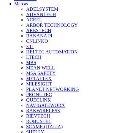
Marcas
ADELSYSTEM
ADVANTECH
ACREL
ARBOR TECHNOLOGY
ARESTECH
BANANA PI
CNLINKO
ETI
HELTEC AUTOMATION
LTECH
MBS
MEAN WELL
MSA SAFETY
METALTEX
MILESIGHT
PLANET NETWORKING
PRONUTEC
QUECLINK
NAVIGATEWORX
RAKWIRELESS
RIEVTECH
ROBUSTEL
SCAME (ITALIA)
SHELLY