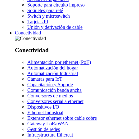
Soporte para circuito impreso
Soquetes para relé
Switch y microswitch
Tarjetas PI
Unión y derivación de cable
Conectividad
Conectividad
Alimentación por ethernet (PoE)
Automatización del hogar
Automatización Industrial
Cámaras para IoT
Capacitación y Soporte
Comunicación banda ancha
Conversores de medios
Conversores serial a ethernet
Dispositivos I/O
Ethernet Industrial
Extensor ethernet sobre cable cobre
Gateway LoRaWAN
Gestión de redes
Infraestructura Ethercat