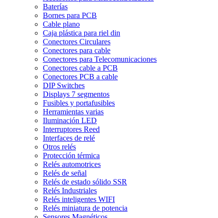
Baterías
Bornes para PCB
Cable plano
Caja plástica para riel din
Conectores Circulares
Conectores para cable
Conectores para Telecomunicaciones
Conectores cable a PCB
Conectores PCB a cable
DIP Switches
Displays 7 segmentos
Fusibles y portafusibles
Herramientas varias
Iluminación LED
Interruptores Reed
Interfaces de relé
Otros relés
Protección térmica
Relés automotrices
Relés de señal
Relés de estado sólido SSR
Relés Industriales
Relés inteligentes WIFI
Relés miniatura de potencia
Sensores Magnéticos