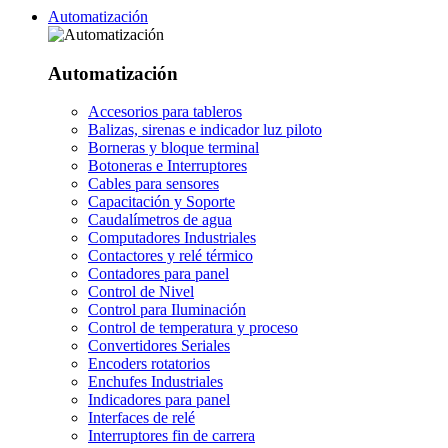
Automatización
Automatización
Accesorios para tableros
Balizas, sirenas e indicador luz piloto
Borneras y bloque terminal
Botoneras e Interruptores
Cables para sensores
Capacitación y Soporte
Caudalímetros de agua
Computadores Industriales
Contactores y relé térmico
Contadores para panel
Control de Nivel
Control para Iluminación
Control de temperatura y proceso
Convertidores Seriales
Encoders rotatorios
Enchufes Industriales
Indicadores para panel
Interfaces de relé
Interruptores fin de carrera