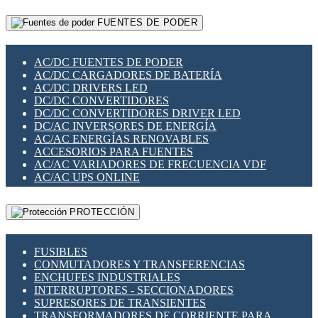
RELÉS INTELIGENTES WIFI
GATEWAY LORAWAN
RELÉS MINIATURA DE POTENCIA
FUENTES DE PODER
GESTIÓN DE REDES
SENSORES MAGNÉTICOS
INFRAESTRUCTURA ETHERCAT
SOPORTE PARA CIRCUITO IMPRESO
PERIFÉRICOS DE RED
SOQUETES PARA RELÉ
AC/DC FUENTES DE PODER
PLACAS MODULARES IOT
SWITCH Y MICROSWITCH
AC/DC CARGADORES DE BATERÍA
SWITCHES Y REDES WIFI
TARJETAS PI
AC/DC DRIVERS LED
SOLUCIONES IOT
UNIÓN Y DERIVACIÓN DE CABLE
DC/DC CONVERTIDORES
SOLUCIONES LORAWAN
DC/DC CONVERTIDORES DRIVER LED
SOLUCIONES RED CELULAR
DC/AC INVERSORES DE ENERGÍA
SEGURIDAD PARA REDES
AC/AC ENERGÍAS RENOVABLES
SWITCHES LAN
ACCESORIOS PARA FUENTES
TELEFONÍA IP (VOIP)
AC/AC VARIADORES DE FRECUENCIA VDF
VIGILANCIA IP (CCTV)
AC/AC UPS ONLINE
MESHTASTIC
PROTECCIÓN
FUSIBLES
CONMUTADORES Y TRANSFERENCIAS
ENCHUFES INDUSTRIALES
INTERRUPTORES - SECCIONADORES
SUPRESORES DE TRANSIENTES
TRANSFORMADORES DE CORRIENTE PARA