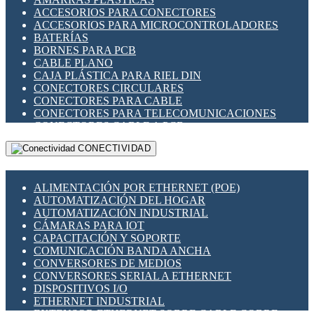
ENCHUFES INDUSTRIALES
ACCESORIOS PARA CONECTORES
INDICADORES PARA PANEL
ACCESORIOS PARA MICROCONTROLADORES
INTERFACES DE RELÉ
BATERÍAS
INTERRUPTORES FIN DE CARRERA
BORNES PARA PCB
LLAVES CONMUTADORAS
CABLE PLANO
MEDIDORES DE ENERGÍA Y TC'S DE CORRIENTE
CAJA PLÁSTICA PARA RIEL DIN
MOTORES PASO A PASO
CONECTORES CIRCULARES
PANTALLAS HMI
CONECTORES PARA CABLE
PLC -CONTROLADORES LÓGICO PROGRAMABLES
CONECTORES PARA TELECOMUNICACIONES
PROGRAMADORES DE HORARIO
CONECTORES CABLE A PCB
PROTECCIÓN ELÉCTRICA
CONECTORES PCB A CABLE
RELÉS DE PROTECCIÓN
CONECTIVIDAD
DIP SWITCHES
SENSORES CAPACITIVOS
DISPLAYS 7 SEGMENTOS
SENSORES DE POSICIÓN LINEAL
FUSIBLES Y PORTAFUSIBLES
SENSORES FOTOELÉCTRICOS
ALIMENTACIÓN POR ETHERNET (POE)
HERRAMIENTAS VARIAS
SENSORES INDUCTIVOS
AUTOMATIZACIÓN DEL HOGAR
ILUMINACIÓN LED
TEMPORIZADORES
AUTOMATIZACIÓN INDUSTRIAL
INTERRUPTORES REED
VARIACS
CÁMARAS PARA IOT
INTERFACES DE RELÉ
VARIADORES DE FRECUENCIA [VDF]
CAPACITACIÓN Y SOPORTE
OTROS RELÉS
SECCIONADORES - INTERRUPTORES
COMUNICACIÓN BANDA ANCHA
PROTECCIÓN TÉRMICA
MAQUINARIA
CONVERSORES DE MEDIOS
RELÉS AUTOMOTRICES
CONVERSORES SERIAL A ETHERNET
RELÉS DE SEÑAL
DISPOSITIVOS I/O
RELÉS DE ESTADO SÓLIDO SSR
ETHERNET INDUSTRIAL
RELÉS INDUSTRIALES
EXTENSOR ETHERNET SOBRE CABLE COBRE