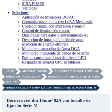
SIBA FUSES
Ver todas
Soluciones
Aplicación de Inversores DC/AC
Comunica tus equipos con LoRA Meshtastic
Contador digital con impresora y sensor
Control de iluminación remoto
Datalogger para datos y entrenamiento AI
Detección de fugas y filtración de agua
Medición de energía eléctrica
Monitoreo extracción de Agua DGA
Monitoreo inteligente de banco de baterías
Porque considerar el uso de drivers LED
Respaldo de energía UPS en tableros
INICIO
AUTOMATIZACIÓN
BORNERAS Y BLOQUE TERMINAL
BORNERAS PARA RIEL DIN
BORNERA CON TORNILLO DE FIJACIÓN
SERIE M
BORNERA RIEL DIN 16MM² 82A CON TORNILLO DE FIJACIÓN SERIE M
Bornera riel din 16mm² 82A con tornillo de
fijación Serie M