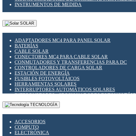
INSTRUMENTOS DE MEDIDA
SOLAR
ADAPTADORES MC4 PARA PANEL SOLAR
BATERÍAS
CABLE SOLAR
CONECTORES MC4 PARA CABLE SOLAR
CONMUTADORES Y TRANSFERENCIAS PARA DC
CONTROLADORES DE CARGA SOLAR
ESTACIÓN DE ENERGÍA
FUSIBLES FOTOVOLTÁICOS
HERRAMIENTAS SOLARES
INTERRUPTORES AUTOMÁTICOS SOLARES
INTERRUPTORES - SECCIONADORES FOTOVOLTÁI
MONTAJE PANEL SOLAR
TECNOLOGÍA
PORTA FUSIBLES Y SECCIONADORES FOTOVOLTAI
SUPRESOR DE TRANSIENTES SPDS PARA APLICACI
ACCESORIOS
COMPUTO
ELECTRÓNICA