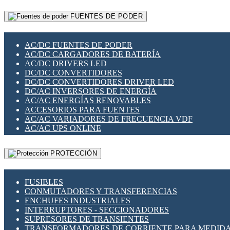
RELÉS INTELIGENTES WIFI
GATEWAY LORAWAN
RELÉS MINIATURA DE POTENCIA
FUENTES DE PODER
GESTIÓN DE REDES
SENSORES MAGNÉTICOS
INFRAESTRUCTURA ETHERCAT
SOPORTE PARA CIRCUITO IMPRESO
PERIFÉRICOS DE RED
SOQUETES PARA RELÉ
AC/DC FUENTES DE PODER
PLACAS MODULARES IOT
SWITCH Y MICROSWITCH
AC/DC CARGADORES DE BATERÍA
SWITCHES Y REDES WIFI
TARJETAS PI
AC/DC DRIVERS LED
SOLUCIONES IOT
UNIÓN Y DERIVACIÓN DE CABLE
DC/DC CONVERTIDORES
SOLUCIONES LORAWAN
DC/DC CONVERTIDORES DRIVER LED
SOLUCIONES RED CELULAR
DC/AC INVERSORES DE ENERGÍA
SEGURIDAD PARA REDES
AC/AC ENERGÍAS RENOVABLES
SWITCHES LAN
ACCESORIOS PARA FUENTES
TELEFONÍA IP (VOIP)
AC/AC VARIADORES DE FRECUENCIA VDF
VIGILANCIA IP (CCTV)
AC/AC UPS ONLINE
MESHTASTIC
PROTECCIÓN
FUSIBLES
CONMUTADORES Y TRANSFERENCIAS
ENCHUFES INDUSTRIALES
INTERRUPTORES - SECCIONADORES
SUPRESORES DE TRANSIENTES
TRANSFORMADORES DE CORRIENTE PARA MEDID