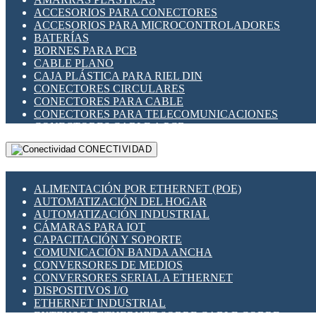
ENCHUFES INDUSTRIALES
ACCESORIOS PARA CONECTORES
INDICADORES PARA PANEL
ACCESORIOS PARA MICROCONTROLADORES
INTERFACES DE RELÉ
BATERÍAS
INTERRUPTORES FIN DE CARRERA
BORNES PARA PCB
LLAVES CONMUTADORAS
CABLE PLANO
MEDIDORES DE ENERGÍA Y TC'S DE CORRIENTE
CAJA PLÁSTICA PARA RIEL DIN
MOTORES PASO A PASO
CONECTORES CIRCULARES
PANTALLAS HMI
CONECTORES PARA CABLE
PLC -CONTROLADORES LÓGICO PROGRAMABLES
CONECTORES PARA TELECOMUNICACIONES
PROGRAMADORES DE HORARIO
CONECTORES CABLE A PCB
PROTECCIÓN ELÉCTRICA
CONECTORES PCB A CABLE
RELÉS DE PROTECCIÓN
CONECTIVIDAD
DIP SWITCHES
SENSORES CAPACITIVOS
DISPLAYS 7 SEGMENTOS
SENSORES DE POSICIÓN LINEAL
FUSIBLES Y PORTAFUSIBLES
SENSORES FOTOELÉCTRICOS
ALIMENTACIÓN POR ETHERNET (POE)
HERRAMIENTAS VARIAS
SENSORES INDUCTIVOS
AUTOMATIZACIÓN DEL HOGAR
ILUMINACIÓN LED
TEMPORIZADORES
AUTOMATIZACIÓN INDUSTRIAL
INTERRUPTORES REED
VARIACS
CÁMARAS PARA IOT
INTERFACES DE RELÉ
VARIADORES DE FRECUENCIA [VDF]
CAPACITACIÓN Y SOPORTE
OTROS RELÉS
SECCIONADORES - INTERRUPTORES
COMUNICACIÓN BANDA ANCHA
PROTECCIÓN TÉRMICA
MAQUINARIA
CONVERSORES DE MEDIOS
RELÉS AUTOMOTRICES
CONVERSORES SERIAL A ETHERNET
RELÉS DE SEÑAL
DISPOSITIVOS I/O
RELÉS DE ESTADO SÓLIDO SSR
ETHERNET INDUSTRIAL
RELÉS INDUSTRIALES
EXTENSOR ETHERNET SOBRE CABLE COBRE