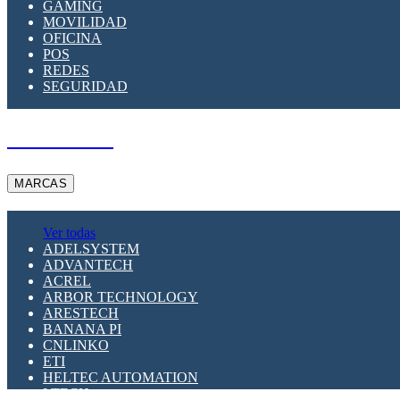
GAMING
MOVILIDAD
OFICINA
POS
REDES
SEGURIDAD
A PEDIDO
MARCAS
Ver todas
ADELSYSTEM
ADVANTECH
ACREL
ARBOR TECHNOLOGY
ARESTECH
BANANA PI
CNLINKO
ETI
HELTEC AUTOMATION
LTECH