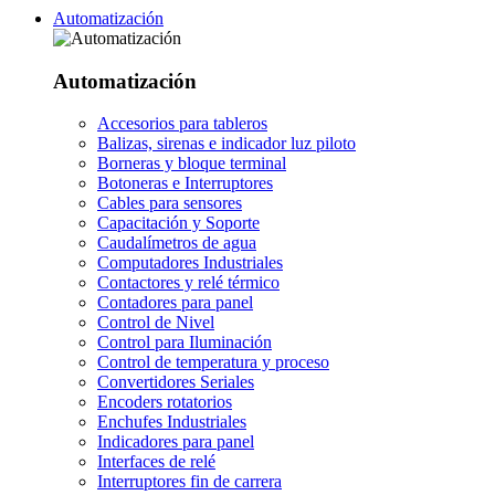
Automatización
Automatización
Accesorios para tableros
Balizas, sirenas e indicador luz piloto
Borneras y bloque terminal
Botoneras e Interruptores
Cables para sensores
Capacitación y Soporte
Caudalímetros de agua
Computadores Industriales
Contactores y relé térmico
Contadores para panel
Control de Nivel
Control para Iluminación
Control de temperatura y proceso
Convertidores Seriales
Encoders rotatorios
Enchufes Industriales
Indicadores para panel
Interfaces de relé
Interruptores fin de carrera