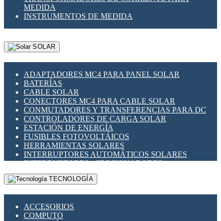
MEDIDA
INSTRUMENTOS DE MEDIDA
SOLAR
ADAPTADORES MC4 PARA PANEL SOLAR
BATERÍAS
CABLE SOLAR
CONECTORES MC4 PARA CABLE SOLAR
CONMUTADORES Y TRANSFERENCIAS PARA DC
CONTROLADORES DE CARGA SOLAR
ESTACIÓN DE ENERGÍA
FUSIBLES FOTOVOLTÁICOS
HERRAMIENTAS SOLARES
INTERRUPTORES AUTOMÁTICOS SOLARES
INTERRUPTORES - SECCIONADORES
FOTOVOLTÁICOS
TECNOLOGÍA
MONTAJE PANEL SOLAR
PORTA FUSIBLES Y SECCIONADORES
FOTOVOLTAICOS
ACCESORIOS
SUPRESOR DE TRANSIENTES SPDS PARA
COMPUTO
APLICACIONES FOTOVOLTAICAS