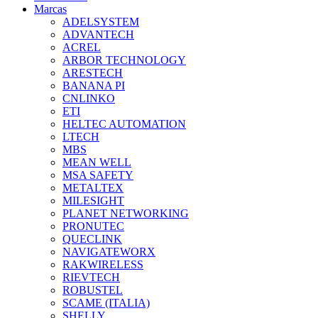
Marcas
ADELSYSTEM
ADVANTECH
ACREL
ARBOR TECHNOLOGY
ARESTECH
BANANA PI
CNLINKO
ETI
HELTEC AUTOMATION
LTECH
MBS
MEAN WELL
MSA SAFETY
METALTEX
MILESIGHT
PLANET NETWORKING
PRONUTEC
QUECLINK
NAVIGATEWORX
RAKWIRELESS
RIEVTECH
ROBUSTEL
SCAME (ITALIA)
SHELLY