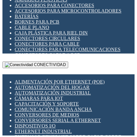
ENCHUFES INDUSTRIALES
ACCESORIOS PARA CONECTORES
INDICADORES PARA PANEL
ACCESORIOS PARA MICROCONTROLADORES
INTERFACES DE RELÉ
BATERÍAS
INTERRUPTORES FIN DE CARRERA
BORNES PARA PCB
LLAVES CONMUTADORAS
CABLE PLANO
MEDIDORES DE ENERGÍA Y TC'S DE CORRIENTE
CAJA PLÁSTICA PARA RIEL DIN
MOTORES PASO A PASO
CONECTORES CIRCULARES
PANTALLAS HMI
CONECTORES PARA CABLE
PLC -CONTROLADORES LÓGICO PROGRAMABLES
CONECTORES PARA TELECOMUNICACIONES
PROGRAMADORES DE HORARIO
CONECTORES CABLE A PCB
PROTECCIÓN ELÉCTRICA
CONECTORES PCB A CABLE
RELÉS DE PROTECCIÓN
CONECTIVIDAD
DIP SWITCHES
SENSORES CAPACITIVOS
DISPLAYS 7 SEGMENTOS
SENSORES DE POSICIÓN LINEAL
FUSIBLES Y PORTAFUSIBLES
SENSORES FOTOELÉCTRICOS
ALIMENTACIÓN POR ETHERNET (POE)
HERRAMIENTAS VARIAS
SENSORES INDUCTIVOS
AUTOMATIZACIÓN DEL HOGAR
ILUMINACIÓN LED
TEMPORIZADORES
AUTOMATIZACIÓN INDUSTRIAL
INTERRUPTORES REED
VARIACS
CÁMARAS PARA IOT
INTERFACES DE RELÉ
VARIADORES DE FRECUENCIA [VDF]
CAPACITACIÓN Y SOPORTE
OTROS RELÉS
SECCIONADORES - INTERRUPTORES
COMUNICACIÓN BANDA ANCHA
PROTECCIÓN TÉRMICA
MAQUINARIA
CONVERSORES DE MEDIOS
RELÉS AUTOMOTRICES
CONVERSORES SERIAL A ETHERNET
RELÉS DE SEÑAL
DISPOSITIVOS I/O
RELÉS DE ESTADO SÓLIDO SSR
ETHERNET INDUSTRIAL
RELÉS INDUSTRIALES
EXTENSOR ETHERNET SOBRE CABLE COBRE