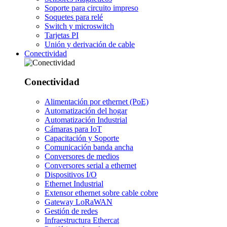
Soporte para circuito impreso
Soquetes para relé
Switch y microswitch
Tarjetas PI
Unión y derivación de cable
Conectividad
Conectividad
Alimentación por ethernet (PoE)
Automatización del hogar
Automatización Industrial
Cámaras para IoT
Capacitación y Soporte
Comunicación banda ancha
Conversores de medios
Conversores serial a ethernet
Dispositivos I/O
Ethernet Industrial
Extensor ethernet sobre cable cobre
Gateway LoRaWAN
Gestión de redes
Infraestructura Ethercat