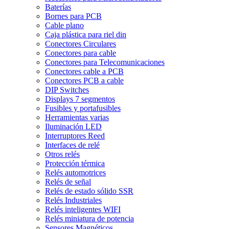
Baterías
Bornes para PCB
Cable plano
Caja plástica para riel din
Conectores Circulares
Conectores para cable
Conectores para Telecomunicaciones
Conectores cable a PCB
Conectores PCB a cable
DIP Switches
Displays 7 segmentos
Fusibles y portafusibles
Herramientas varias
Iluminación LED
Interruptores Reed
Interfaces de relé
Otros relés
Protección térmica
Relés automotrices
Relés de señal
Relés de estado sólido SSR
Relés Industriales
Relés inteligentes WIFI
Relés miniatura de potencia
Sensores Magnéticos