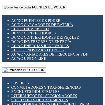
RELÉS INTELIGENTES WIFI
GATEWAY LORAWAN
RELÉS MINIATURA DE POTENCIA
FUENTES DE PODER
GESTIÓN DE REDES
SENSORES MAGNÉTICOS
INFRAESTRUCTURA ETHERCAT
SOPORTE PARA CIRCUITO IMPRESO
PERIFÉRICOS DE RED
SOQUETES PARA RELÉ
AC/DC FUENTES DE PODER
PLACAS MODULARES IOT
SWITCH Y MICROSWITCH
AC/DC CARGADORES DE BATERÍA
SWITCHES Y REDES WIFI
TARJETAS PI
AC/DC DRIVERS LED
SOLUCIONES IOT
UNIÓN Y DERIVACIÓN DE CABLE
DC/DC CONVERTIDORES
SOLUCIONES LORAWAN
DC/DC CONVERTIDORES DRIVER LED
SOLUCIONES RED CELULAR
DC/AC INVERSORES DE ENERGÍA
SEGURIDAD PARA REDES
AC/AC ENERGÍAS RENOVABLES
SWITCHES LAN
ACCESORIOS PARA FUENTES
TELEFONÍA IP (VOIP)
AC/AC VARIADORES DE FRECUENCIA VDF
VIGILANCIA IP (CCTV)
AC/AC UPS ONLINE
MESHTASTIC
PROTECCIÓN
FUSIBLES
CONMUTADORES Y TRANSFERENCIAS
ENCHUFES INDUSTRIALES
INTERRUPTORES - SECCIONADORES
SUPRESORES DE TRANSIENTES
TRANSFORMADORES DE CORRIENTE PARA