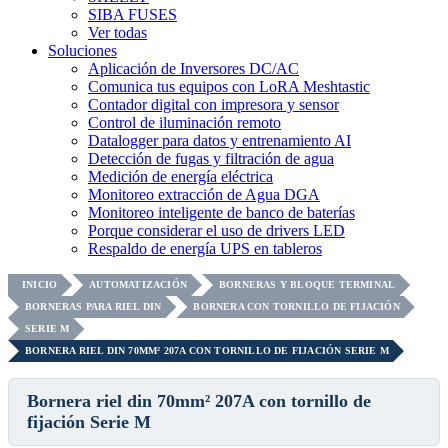
SIBA FUSES
Ver todas
Soluciones
Aplicación de Inversores DC/AC
Comunica tus equipos con LoRA Meshtastic
Contador digital con impresora y sensor
Control de iluminación remoto
Datalogger para datos y entrenamiento AI
Detección de fugas y filtración de agua
Medición de energía eléctrica
Monitoreo extracción de Agua DGA
Monitoreo inteligente de banco de baterías
Porque considerar el uso de drivers LED
Respaldo de energía UPS en tableros
INICIO
AUTOMATIZACIÓN
BORNERAS Y BLOQUE TERMINAL
BORNERAS PARA RIEL DIN
BORNERA CON TORNILLO DE FIJACIÓN
SERIE M
BORNERA RIEL DIN 70MM² 207A CON TORNILLO DE FIJACIÓN SERIE M
Bornera riel din 70mm² 207A con tornillo de
fijación Serie M