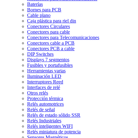
Baterías
Bornes para PCB
Cable plano
Caja plástica para riel din
Conectores Circulares
Conectores para cable
Conectores para Telecomunicaciones
Conectores cable a PCB
Conectores PCB a cable
DIP Switches
Displays 7 segmentos
Fusibles y portafusibles
Herramientas varias
Iluminación LED
Interruptores Reed
Interfaces de relé
Otros relés
Protección térmica
Relés automotrices
Relés de señal
Relés de estado sólido SSR
Relés Industriales
Relés inteligentes WIFI
Relés miniatura de potencia
Sensores Magnéticos