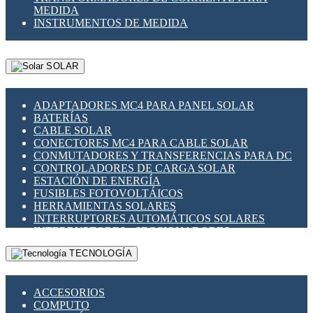
MEDIDA
INSTRUMENTOS DE MEDIDA
SOLAR
ADAPTADORES MC4 PARA PANEL SOLAR
BATERÍAS
CABLE SOLAR
CONECTORES MC4 PARA CABLE SOLAR
CONMUTADORES Y TRANSFERENCIAS PARA DC
CONTROLADORES DE CARGA SOLAR
ESTACIÓN DE ENERGÍA
FUSIBLES FOTOVOLTÁICOS
HERRAMIENTAS SOLARES
INTERRUPTORES AUTOMÁTICOS SOLARES
INTERRUPTORES - SECCIONADORES
FOTOVOLTÁICOS
TECNOLOGÍA
MONTAJE PANEL SOLAR
PORTA FUSIBLES Y SECCIONADORES
FOTOVOLTAICOS
ACCESORIOS
SUPRESOR DE TRANSIENTES SPDS PARA
COMPUTO
APLICACIONES FOTOVOLTAICAS