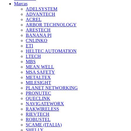
Marcas
ADELSYSTEM
ADVANTECH
ACREL
ARBOR TECHNOLOGY
ARESTECH
BANANA PI
CNLINKO
ETI
HELTEC AUTOMATION
LTECH
MBS
MEAN WELL
MSA SAFETY
METALTEX
MILESIGHT
PLANET NETWORKING
PRONUTEC
QUECLINK
NAVIGATEWORX
RAKWIRELESS
RIEVTECH
ROBUSTEL
SCAME (ITALIA)
SHELLY