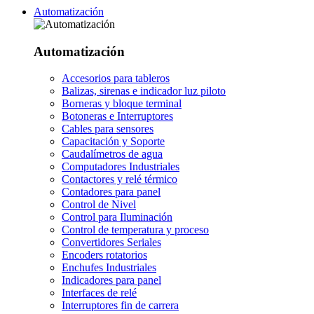
Automatización
Automatización
Accesorios para tableros
Balizas, sirenas e indicador luz piloto
Borneras y bloque terminal
Botoneras e Interruptores
Cables para sensores
Capacitación y Soporte
Caudalímetros de agua
Computadores Industriales
Contactores y relé térmico
Contadores para panel
Control de Nivel
Control para Iluminación
Control de temperatura y proceso
Convertidores Seriales
Encoders rotatorios
Enchufes Industriales
Indicadores para panel
Interfaces de relé
Interruptores fin de carrera