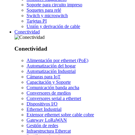
Soporte para circuito impreso
Soquetes para relé
Switch y microswitch
Tarjetas PI
Unión y derivación de cable
Conectividad
Conectividad
Alimentación por ethernet (PoE)
Automatización del hogar
Automatización Industrial
Cámaras para IoT
Capacitación y Soporte
Comunicación banda ancha
Conversores de medios
Conversores serial a ethernet
Dispositivos I/O
Ethernet Industrial
Extensor ethernet sobre cable cobre
Gateway LoRaWAN
Gestión de redes
Infraestructura Ethercat