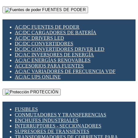
RELÉS INTELIGENTES WIFI
GATEWAY LORAWAN
RELÉS MINIATURA DE POTENCIA
FUENTES DE PODER
GESTIÓN DE REDES
SENSORES MAGNÉTICOS
INFRAESTRUCTURA ETHERCAT
SOPORTE PARA CIRCUITO IMPRESO
PERIFÉRICOS DE RED
SOQUETES PARA RELÉ
AC/DC FUENTES DE PODER
PLACAS MODULARES IOT
SWITCH Y MICROSWITCH
AC/DC CARGADORES DE BATERÍA
SWITCHES Y REDES WIFI
TARJETAS PI
AC/DC DRIVERS LED
SOLUCIONES IOT
UNIÓN Y DERIVACIÓN DE CABLE
DC/DC CONVERTIDORES
SOLUCIONES LORAWAN
DC/DC CONVERTIDORES DRIVER LED
SOLUCIONES RED CELULAR
DC/AC INVERSORES DE ENERGÍA
SEGURIDAD PARA REDES
AC/AC ENERGÍAS RENOVABLES
SWITCHES LAN
ACCESORIOS PARA FUENTES
TELEFONÍA IP (VOIP)
AC/AC VARIADORES DE FRECUENCIA VDF
VIGILANCIA IP (CCTV)
AC/AC UPS ONLINE
MESHTASTIC
PROTECCIÓN
FUSIBLES
CONMUTADORES Y TRANSFERENCIAS
ENCHUFES INDUSTRIALES
INTERRUPTORES - SECCIONADORES
SUPRESORES DE TRANSIENTES
TRANSFORMADORES DE CORRIENTE PARA