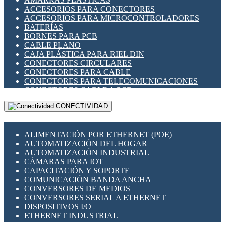
ENCHUFES INDUSTRIALES
ACCESORIOS PARA CONECTORES
INDICADORES PARA PANEL
ACCESORIOS PARA MICROCONTROLADORES
INTERFACES DE RELÉ
BATERÍAS
INTERRUPTORES FIN DE CARRERA
BORNES PARA PCB
LLAVES CONMUTADORAS
CABLE PLANO
MEDIDORES DE ENERGÍA Y TC'S DE CORRIENTE
CAJA PLÁSTICA PARA RIEL DIN
MOTORES PASO A PASO
CONECTORES CIRCULARES
PANTALLAS HMI
CONECTORES PARA CABLE
PLC -CONTROLADORES LÓGICO PROGRAMABLES
CONECTORES PARA TELECOMUNICACIONES
PROGRAMADORES DE HORARIO
CONECTORES CABLE A PCB
PROTECCIÓN ELÉCTRICA
CONECTORES PCB A CABLE
RELÉS DE PROTECCIÓN
CONECTIVIDAD
DIP SWITCHES
SENSORES CAPACITIVOS
DISPLAYS 7 SEGMENTOS
SENSORES DE POSICIÓN LINEAL
FUSIBLES Y PORTAFUSIBLES
SENSORES FOTOELÉCTRICOS
ALIMENTACIÓN POR ETHERNET (POE)
HERRAMIENTAS VARIAS
SENSORES INDUCTIVOS
AUTOMATIZACIÓN DEL HOGAR
ILUMINACIÓN LED
TEMPORIZADORES
AUTOMATIZACIÓN INDUSTRIAL
INTERRUPTORES REED
VARIACS
CÁMARAS PARA IOT
INTERFACES DE RELÉ
VARIADORES DE FRECUENCIA [VDF]
CAPACITACIÓN Y SOPORTE
OTROS RELÉS
SECCIONADORES - INTERRUPTORES
COMUNICACIÓN BANDA ANCHA
PROTECCIÓN TÉRMICA
MAQUINARIA
CONVERSORES DE MEDIOS
RELÉS AUTOMOTRICES
CONVERSORES SERIAL A ETHERNET
RELÉS DE SEÑAL
DISPOSITIVOS I/O
RELÉS DE ESTADO SÓLIDO SSR
ETHERNET INDUSTRIAL
RELÉS INDUSTRIALES
EXTENSOR ETHERNET SOBRE CABLE COBRE