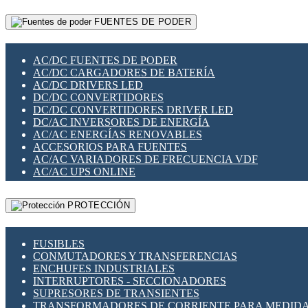
RELÉS INTELIGENTES WIFI
GATEWAY LORAWAN
RELÉS MINIATURA DE POTENCIA
FUENTES DE PODER
GESTIÓN DE REDES
SENSORES MAGNÉTICOS
INFRAESTRUCTURA ETHERCAT
SOPORTE PARA CIRCUITO IMPRESO
PERIFÉRICOS DE RED
SOQUETES PARA RELÉ
AC/DC FUENTES DE PODER
PLACAS MODULARES IOT
SWITCH Y MICROSWITCH
AC/DC CARGADORES DE BATERÍA
SWITCHES Y REDES WIFI
TARJETAS PI
AC/DC DRIVERS LED
SOLUCIONES IOT
UNIÓN Y DERIVACIÓN DE CABLE
DC/DC CONVERTIDORES
SOLUCIONES LORAWAN
DC/DC CONVERTIDORES DRIVER LED
SOLUCIONES RED CELULAR
DC/AC INVERSORES DE ENERGÍA
SEGURIDAD PARA REDES
AC/AC ENERGÍAS RENOVABLES
SWITCHES LAN
ACCESORIOS PARA FUENTES
TELEFONÍA IP (VOIP)
AC/AC VARIADORES DE FRECUENCIA VDF
VIGILANCIA IP (CCTV)
AC/AC UPS ONLINE
MESHTASTIC
PROTECCIÓN
FUSIBLES
CONMUTADORES Y TRANSFERENCIAS
ENCHUFES INDUSTRIALES
INTERRUPTORES - SECCIONADORES
SUPRESORES DE TRANSIENTES
TRANSFORMADORES DE CORRIENTE PARA MEDID