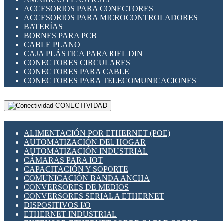
ENCHUFES INDUSTRIALES
ACCESORIOS PARA CONECTORES
INDICADORES PARA PANEL
ACCESORIOS PARA MICROCONTROLADORES
INTERFACES DE RELÉ
BATERÍAS
INTERRUPTORES FIN DE CARRERA
BORNES PARA PCB
LLAVES CONMUTADORAS
CABLE PLANO
MEDIDORES DE ENERGÍA Y TC'S DE CORRIENTE
CAJA PLÁSTICA PARA RIEL DIN
MOTORES PASO A PASO
CONECTORES CIRCULARES
PANTALLAS HMI
CONECTORES PARA CABLE
PLC -CONTROLADORES LÓGICO PROGRAMABLES
CONECTORES PARA TELECOMUNICACIONES
PROGRAMADORES DE HORARIO
CONECTORES CABLE A PCB
PROTECCIÓN ELÉCTRICA
CONECTORES PCB A CABLE
RELÉS DE PROTECCIÓN
CONECTIVIDAD
DIP SWITCHES
SENSORES CAPACITIVOS
DISPLAYS 7 SEGMENTOS
SENSORES DE POSICIÓN LINEAL
FUSIBLES Y PORTAFUSIBLES
SENSORES FOTOELÉCTRICOS
ALIMENTACIÓN POR ETHERNET (POE)
HERRAMIENTAS VARIAS
SENSORES INDUCTIVOS
AUTOMATIZACIÓN DEL HOGAR
ILUMINACIÓN LED
TEMPORIZADORES
AUTOMATIZACIÓN INDUSTRIAL
INTERRUPTORES REED
VARIACS
CÁMARAS PARA IOT
INTERFACES DE RELÉ
VARIADORES DE FRECUENCIA [VDF]
CAPACITACIÓN Y SOPORTE
OTROS RELÉS
SECCIONADORES - INTERRUPTORES
COMUNICACIÓN BANDA ANCHA
PROTECCIÓN TÉRMICA
MAQUINARIA
CONVERSORES DE MEDIOS
RELÉS AUTOMOTRICES
CONVERSORES SERIAL A ETHERNET
RELÉS DE SEÑAL
DISPOSITIVOS I/O
RELÉS DE ESTADO SÓLIDO SSR
ETHERNET INDUSTRIAL
RELÉS INDUSTRIALES
EXTENSOR ETHERNET SOBRE CABLE COBRE