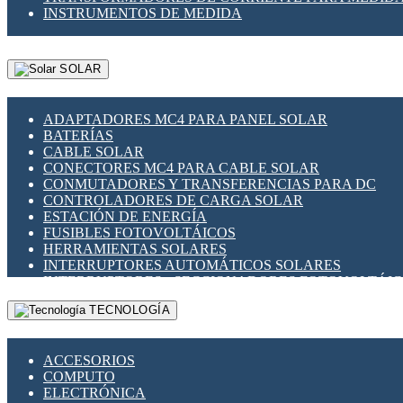
INSTRUMENTOS DE MEDIDA
SOLAR
ADAPTADORES MC4 PARA PANEL SOLAR
BATERÍAS
CABLE SOLAR
CONECTORES MC4 PARA CABLE SOLAR
CONMUTADORES Y TRANSFERENCIAS PARA DC
CONTROLADORES DE CARGA SOLAR
ESTACIÓN DE ENERGÍA
FUSIBLES FOTOVOLTÁICOS
HERRAMIENTAS SOLARES
INTERRUPTORES AUTOMÁTICOS SOLARES
INTERRUPTORES - SECCIONADORES FOTOVOLTÁI
MONTAJE PANEL SOLAR
TECNOLOGÍA
PORTA FUSIBLES Y SECCIONADORES FOTOVOLTAI
SUPRESOR DE TRANSIENTES SPDS PARA APLICACI
ACCESORIOS
COMPUTO
ELECTRÓNICA