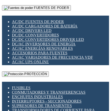
RELÉS INTELIGENTES WIFI
GATEWAY LORAWAN
RELÉS MINIATURA DE POTENCIA
FUENTES DE PODER
GESTIÓN DE REDES
SENSORES MAGNÉTICOS
INFRAESTRUCTURA ETHERCAT
SOPORTE PARA CIRCUITO IMPRESO
PERIFÉRICOS DE RED
SOQUETES PARA RELÉ
AC/DC FUENTES DE PODER
PLACAS MODULARES IOT
SWITCH Y MICROSWITCH
AC/DC CARGADORES DE BATERÍA
SWITCHES Y REDES WIFI
TARJETAS PI
AC/DC DRIVERS LED
SOLUCIONES IOT
UNIÓN Y DERIVACIÓN DE CABLE
DC/DC CONVERTIDORES
SOLUCIONES LORAWAN
DC/DC CONVERTIDORES DRIVER LED
SOLUCIONES RED CELULAR
DC/AC INVERSORES DE ENERGÍA
SEGURIDAD PARA REDES
AC/AC ENERGÍAS RENOVABLES
SWITCHES LAN
ACCESORIOS PARA FUENTES
TELEFONÍA IP (VOIP)
AC/AC VARIADORES DE FRECUENCIA VDF
VIGILANCIA IP (CCTV)
AC/AC UPS ONLINE
MESHTASTIC
PROTECCIÓN
FUSIBLES
CONMUTADORES Y TRANSFERENCIAS
ENCHUFES INDUSTRIALES
INTERRUPTORES - SECCIONADORES
SUPRESORES DE TRANSIENTES
TRANSFORMADORES DE CORRIENTE PARA