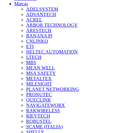
Marcas
ADELSYSTEM
ADVANTECH
ACREL
ARBOR TECHNOLOGY
ARESTECH
BANANA PI
CNLINKO
ETI
HELTEC AUTOMATION
LTECH
MBS
MEAN WELL
MSA SAFETY
METALTEX
MILESIGHT
PLANET NETWORKING
PRONUTEC
QUECLINK
NAVIGATEWORX
RAKWIRELESS
RIEVTECH
ROBUSTEL
SCAME (ITALIA)
SHELLY