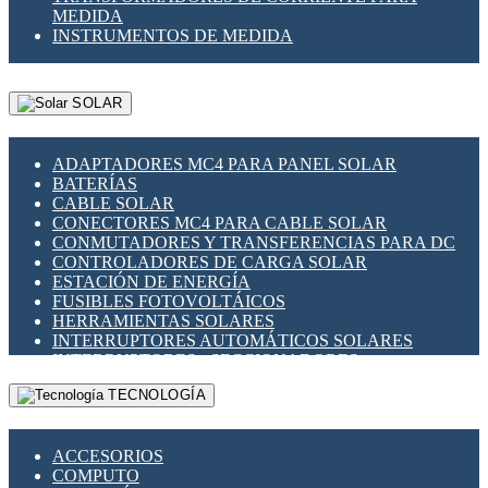
MEDIDA
INSTRUMENTOS DE MEDIDA
SOLAR
ADAPTADORES MC4 PARA PANEL SOLAR
BATERÍAS
CABLE SOLAR
CONECTORES MC4 PARA CABLE SOLAR
CONMUTADORES Y TRANSFERENCIAS PARA DC
CONTROLADORES DE CARGA SOLAR
ESTACIÓN DE ENERGÍA
FUSIBLES FOTOVOLTÁICOS
HERRAMIENTAS SOLARES
INTERRUPTORES AUTOMÁTICOS SOLARES
INTERRUPTORES - SECCIONADORES
FOTOVOLTÁICOS
TECNOLOGÍA
MONTAJE PANEL SOLAR
PORTA FUSIBLES Y SECCIONADORES
FOTOVOLTAICOS
ACCESORIOS
SUPRESOR DE TRANSIENTES SPDS PARA
COMPUTO
APLICACIONES FOTOVOLTAICAS