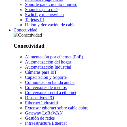
Soporte para circuito impreso
Soquetes para relé
Switch y microswitch
Tarjetas PI
Unión y derivación de cable
Conectividad
Conectividad
Alimentación por ethernet (PoE)
Automatización del hogar
Automatización Industrial
Cámaras para IoT
Capacitación y Soporte
Comunicación banda ancha
Conversores de medios
Conversores serial a ethernet
Dispositivos I/O
Ethernet Industrial
Extensor ethernet sobre cable cobre
Gateway LoRaWAN
Gestión de redes
Infraestructura Ethercat