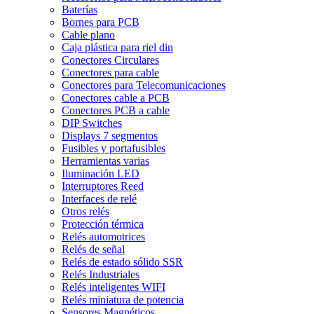
Baterías
Bornes para PCB
Cable plano
Caja plástica para riel din
Conectores Circulares
Conectores para cable
Conectores para Telecomunicaciones
Conectores cable a PCB
Conectores PCB a cable
DIP Switches
Displays 7 segmentos
Fusibles y portafusibles
Herramientas varias
Iluminación LED
Interruptores Reed
Interfaces de relé
Otros relés
Protección térmica
Relés automotrices
Relés de señal
Relés de estado sólido SSR
Relés Industriales
Relés inteligentes WIFI
Relés miniatura de potencia
Sensores Magnéticos