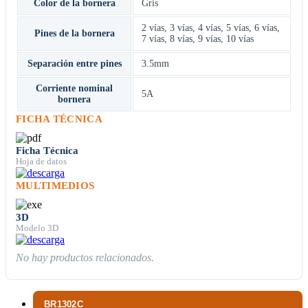
Color de la bornera
Gris
2 vías
,
3 vías
,
4 vías
,
5 vías
,
6 vías
,
Pines de la bornera
7 vías
,
8 vías
,
9 vías
,
10 vías
Separación entre pines
3.5mm
Corriente nominal
5A
bornera
FICHA TÉCNICA
Ficha Técnica
Hoja de datos
MULTIMEDIOS
3D
Modelo 3D
No hay productos relacionados.
BR1302C