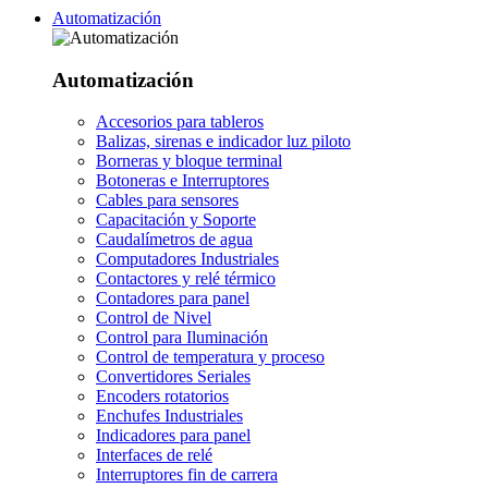
Automatización
Automatización
Accesorios para tableros
Balizas, sirenas e indicador luz piloto
Borneras y bloque terminal
Botoneras e Interruptores
Cables para sensores
Capacitación y Soporte
Caudalímetros de agua
Computadores Industriales
Contactores y relé térmico
Contadores para panel
Control de Nivel
Control para Iluminación
Control de temperatura y proceso
Convertidores Seriales
Encoders rotatorios
Enchufes Industriales
Indicadores para panel
Interfaces de relé
Interruptores fin de carrera