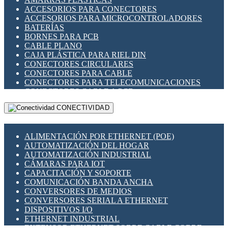
ENCHUFES INDUSTRIALES
ACCESORIOS PARA CONECTORES
INDICADORES PARA PANEL
ACCESORIOS PARA MICROCONTROLADORES
INTERFACES DE RELÉ
BATERÍAS
INTERRUPTORES FIN DE CARRERA
BORNES PARA PCB
LLAVES CONMUTADORAS
CABLE PLANO
MEDIDORES DE ENERGÍA Y TC'S DE CORRIENTE
CAJA PLÁSTICA PARA RIEL DIN
MOTORES PASO A PASO
CONECTORES CIRCULARES
PANTALLAS HMI
CONECTORES PARA CABLE
PLC -CONTROLADORES LÓGICO PROGRAMABLES
CONECTORES PARA TELECOMUNICACIONES
PROGRAMADORES DE HORARIO
CONECTORES CABLE A PCB
PROTECCIÓN ELÉCTRICA
CONECTORES PCB A CABLE
RELÉS DE PROTECCIÓN
CONECTIVIDAD
DIP SWITCHES
SENSORES CAPACITIVOS
DISPLAYS 7 SEGMENTOS
SENSORES DE POSICIÓN LINEAL
FUSIBLES Y PORTAFUSIBLES
SENSORES FOTOELÉCTRICOS
ALIMENTACIÓN POR ETHERNET (POE)
HERRAMIENTAS VARIAS
SENSORES INDUCTIVOS
AUTOMATIZACIÓN DEL HOGAR
ILUMINACIÓN LED
TEMPORIZADORES
AUTOMATIZACIÓN INDUSTRIAL
INTERRUPTORES REED
VARIACS
CÁMARAS PARA IOT
INTERFACES DE RELÉ
VARIADORES DE FRECUENCIA [VDF]
CAPACITACIÓN Y SOPORTE
OTROS RELÉS
SECCIONADORES - INTERRUPTORES
COMUNICACIÓN BANDA ANCHA
PROTECCIÓN TÉRMICA
MAQUINARIA
CONVERSORES DE MEDIOS
RELÉS AUTOMOTRICES
CONVERSORES SERIAL A ETHERNET
RELÉS DE SEÑAL
DISPOSITIVOS I/O
RELÉS DE ESTADO SÓLIDO SSR
ETHERNET INDUSTRIAL
RELÉS INDUSTRIALES
EXTENSOR ETHERNET SOBRE CABLE COBRE