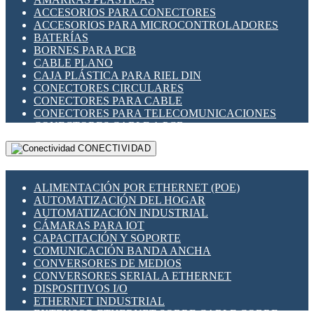
ENCHUFES INDUSTRIALES
ACCESORIOS PARA CONECTORES
INDICADORES PARA PANEL
ACCESORIOS PARA MICROCONTROLADORES
INTERFACES DE RELÉ
BATERÍAS
INTERRUPTORES FIN DE CARRERA
BORNES PARA PCB
LLAVES CONMUTADORAS
CABLE PLANO
MEDIDORES DE ENERGÍA Y TC'S DE CORRIENTE
CAJA PLÁSTICA PARA RIEL DIN
MOTORES PASO A PASO
CONECTORES CIRCULARES
PANTALLAS HMI
CONECTORES PARA CABLE
PLC -CONTROLADORES LÓGICO PROGRAMABLES
CONECTORES PARA TELECOMUNICACIONES
PROGRAMADORES DE HORARIO
CONECTORES CABLE A PCB
PROTECCIÓN ELÉCTRICA
CONECTORES PCB A CABLE
RELÉS DE PROTECCIÓN
CONECTIVIDAD
DIP SWITCHES
SENSORES CAPACITIVOS
DISPLAYS 7 SEGMENTOS
SENSORES DE POSICIÓN LINEAL
FUSIBLES Y PORTAFUSIBLES
SENSORES FOTOELÉCTRICOS
ALIMENTACIÓN POR ETHERNET (POE)
HERRAMIENTAS VARIAS
SENSORES INDUCTIVOS
AUTOMATIZACIÓN DEL HOGAR
ILUMINACIÓN LED
TEMPORIZADORES
AUTOMATIZACIÓN INDUSTRIAL
INTERRUPTORES REED
VARIACS
CÁMARAS PARA IOT
INTERFACES DE RELÉ
VARIADORES DE FRECUENCIA [VDF]
CAPACITACIÓN Y SOPORTE
OTROS RELÉS
SECCIONADORES - INTERRUPTORES
COMUNICACIÓN BANDA ANCHA
PROTECCIÓN TÉRMICA
MAQUINARIA
CONVERSORES DE MEDIOS
RELÉS AUTOMOTRICES
CONVERSORES SERIAL A ETHERNET
RELÉS DE SEÑAL
DISPOSITIVOS I/O
RELÉS DE ESTADO SÓLIDO SSR
ETHERNET INDUSTRIAL
RELÉS INDUSTRIALES
EXTENSOR ETHERNET SOBRE CABLE COBRE