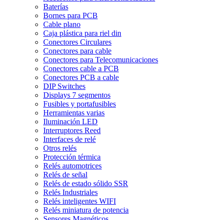
Baterías
Bornes para PCB
Cable plano
Caja plástica para riel din
Conectores Circulares
Conectores para cable
Conectores para Telecomunicaciones
Conectores cable a PCB
Conectores PCB a cable
DIP Switches
Displays 7 segmentos
Fusibles y portafusibles
Herramientas varias
Iluminación LED
Interruptores Reed
Interfaces de relé
Otros relés
Protección térmica
Relés automotrices
Relés de señal
Relés de estado sólido SSR
Relés Industriales
Relés inteligentes WIFI
Relés miniatura de potencia
Sensores Magnéticos