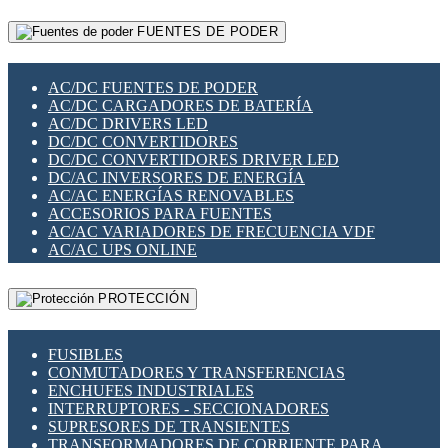
RELÉS INTELIGENTES WIFI
GATEWAY LORAWAN
RELÉS MINIATURA DE POTENCIA
FUENTES DE PODER
GESTIÓN DE REDES
SENSORES MAGNÉTICOS
INFRAESTRUCTURA ETHERCAT
SOPORTE PARA CIRCUITO IMPRESO
PERIFÉRICOS DE RED
SOQUETES PARA RELÉ
AC/DC FUENTES DE PODER
PLACAS MODULARES IOT
SWITCH Y MICROSWITCH
AC/DC CARGADORES DE BATERÍA
SWITCHES Y REDES WIFI
TARJETAS PI
AC/DC DRIVERS LED
SOLUCIONES IOT
UNIÓN Y DERIVACIÓN DE CABLE
DC/DC CONVERTIDORES
SOLUCIONES LORAWAN
DC/DC CONVERTIDORES DRIVER LED
SOLUCIONES RED CELULAR
DC/AC INVERSORES DE ENERGÍA
SEGURIDAD PARA REDES
AC/AC ENERGÍAS RENOVABLES
SWITCHES LAN
ACCESORIOS PARA FUENTES
TELEFONÍA IP (VOIP)
AC/AC VARIADORES DE FRECUENCIA VDF
VIGILANCIA IP (CCTV)
AC/AC UPS ONLINE
MESHTASTIC
PROTECCIÓN
FUSIBLES
CONMUTADORES Y TRANSFERENCIAS
ENCHUFES INDUSTRIALES
INTERRUPTORES - SECCIONADORES
SUPRESORES DE TRANSIENTES
TRANSFORMADORES DE CORRIENTE PARA