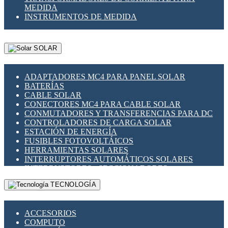
MEDIDA
INSTRUMENTOS DE MEDIDA
SOLAR
ADAPTADORES MC4 PARA PANEL SOLAR
BATERÍAS
CABLE SOLAR
CONECTORES MC4 PARA CABLE SOLAR
CONMUTADORES Y TRANSFERENCIAS PARA DC
CONTROLADORES DE CARGA SOLAR
ESTACIÓN DE ENERGÍA
FUSIBLES FOTOVOLTÁICOS
HERRAMIENTAS SOLARES
INTERRUPTORES AUTOMÁTICOS SOLARES
INTERRUPTORES - SECCIONADORES
FOTOVOLTÁICOS
TECNOLOGÍA
MONTAJE PANEL SOLAR
PORTA FUSIBLES Y SECCIONADORES
FOTOVOLTAICOS
ACCESORIOS
SUPRESOR DE TRANSIENTES SPDS PARA
COMPUTO
APLICACIONES FOTOVOLTAICAS