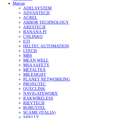
Marcas
ADELSYSTEM
ADVANTECH
ACREL
ARBOR TECHNOLOGY
ARESTECH
BANANA PI
CNLINKO
ETI
HELTEC AUTOMATION
LTECH
MBS
MEAN WELL
MSA SAFETY
METALTEX
MILESIGHT
PLANET NETWORKING
PRONUTEC
QUECLINK
NAVIGATEWORX
RAKWIRELESS
RIEVTECH
ROBUSTEL
SCAME (ITALIA)
SHELLY