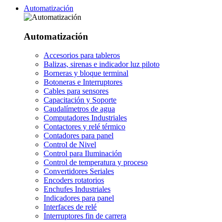
Automatización
Automatización
Accesorios para tableros
Balizas, sirenas e indicador luz piloto
Borneras y bloque terminal
Botoneras e Interruptores
Cables para sensores
Capacitación y Soporte
Caudalímetros de agua
Computadores Industriales
Contactores y relé térmico
Contadores para panel
Control de Nivel
Control para Iluminación
Control de temperatura y proceso
Convertidores Seriales
Encoders rotatorios
Enchufes Industriales
Indicadores para panel
Interfaces de relé
Interruptores fin de carrera