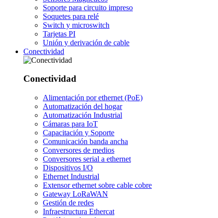
Soporte para circuito impreso
Soquetes para relé
Switch y microswitch
Tarjetas PI
Unión y derivación de cable
Conectividad
Conectividad
Alimentación por ethernet (PoE)
Automatización del hogar
Automatización Industrial
Cámaras para IoT
Capacitación y Soporte
Comunicación banda ancha
Conversores de medios
Conversores serial a ethernet
Dispositivos I/O
Ethernet Industrial
Extensor ethernet sobre cable cobre
Gateway LoRaWAN
Gestión de redes
Infraestructura Ethercat