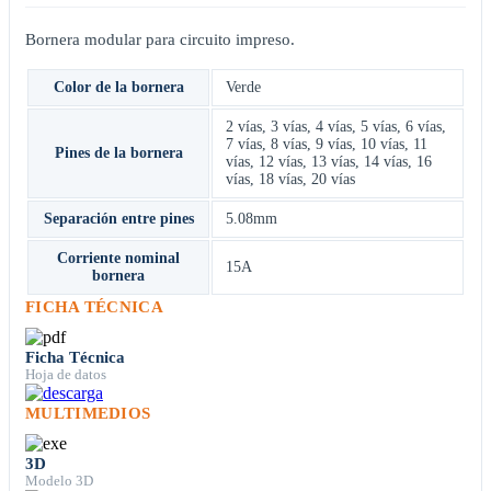
Bornera modular para circuito impreso.
Color de la bornera
Verde
2 vías
,
3 vías
,
4 vías
,
5 vías
,
6 vías
,
7 vías
,
8 vías
,
9 vías
,
10 vías
,
11
Pines de la bornera
vías
,
12 vías
,
13 vías
,
14 vías
,
16
vías
,
18 vías
,
20 vías
Separación entre pines
5.08mm
Corriente nominal
15A
bornera
FICHA TÉCNICA
Ficha Técnica
Hoja de datos
MULTIMEDIOS
3D
Modelo 3D