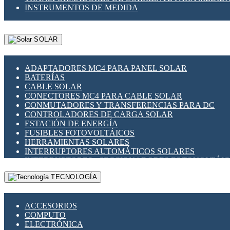
INSTRUMENTOS DE MEDIDA
SOLAR
ADAPTADORES MC4 PARA PANEL SOLAR
BATERÍAS
CABLE SOLAR
CONECTORES MC4 PARA CABLE SOLAR
CONMUTADORES Y TRANSFERENCIAS PARA DC
CONTROLADORES DE CARGA SOLAR
ESTACIÓN DE ENERGÍA
FUSIBLES FOTOVOLTÁICOS
HERRAMIENTAS SOLARES
INTERRUPTORES AUTOMÁTICOS SOLARES
INTERRUPTORES - SECCIONADORES FOTOVOLTÁI
MONTAJE PANEL SOLAR
TECNOLOGÍA
PORTA FUSIBLES Y SECCIONADORES FOTOVOLTAI
SUPRESOR DE TRANSIENTES SPDS PARA APLICACI
ACCESORIOS
COMPUTO
ELECTRÓNICA