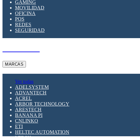
GAMING
MOVILIDAD
OFICINA
POS
REDES
SEGURIDAD
A PEDIDO
MARCAS
Ver todas
ADELSYSTEM
ADVANTECH
ACREL
ARBOR TECHNOLOGY
ARESTECH
BANANA PI
CNLINKO
ETI
HELTEC AUTOMATION
LTECH