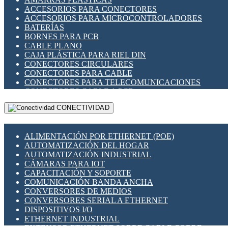
ENCHUFES INDUSTRIALES
ACCESORIOS PARA CONECTORES
INDICADORES PARA PANEL
ACCESORIOS PARA MICROCONTROLADORES
INTERFACES DE RELÉ
BATERÍAS
INTERRUPTORES FIN DE CARRERA
BORNES PARA PCB
LLAVES CONMUTADORAS
CABLE PLANO
MEDIDORES DE ENERGÍA Y TC'S DE CORRIENTE
CAJA PLÁSTICA PARA RIEL DIN
MOTORES PASO A PASO
CONECTORES CIRCULARES
PANTALLAS HMI
CONECTORES PARA CABLE
PLC -CONTROLADORES LÓGICO PROGRAMABLES
CONECTORES PARA TELECOMUNICACIONES
PROGRAMADORES DE HORARIO
CONECTORES CABLE A PCB
PROTECCIÓN ELÉCTRICA
CONECTORES PCB A CABLE
RELÉS DE PROTECCIÓN
CONECTIVIDAD
DIP SWITCHES
SENSORES CAPACITIVOS
DISPLAYS 7 SEGMENTOS
SENSORES DE POSICIÓN LINEAL
FUSIBLES Y PORTAFUSIBLES
SENSORES FOTOELÉCTRICOS
ALIMENTACIÓN POR ETHERNET (POE)
HERRAMIENTAS VARIAS
SENSORES INDUCTIVOS
AUTOMATIZACIÓN DEL HOGAR
ILUMINACIÓN LED
TEMPORIZADORES
AUTOMATIZACIÓN INDUSTRIAL
INTERRUPTORES REED
VARIACS
CÁMARAS PARA IOT
INTERFACES DE RELÉ
VARIADORES DE FRECUENCIA [VDF]
CAPACITACIÓN Y SOPORTE
OTROS RELÉS
SECCIONADORES - INTERRUPTORES
COMUNICACIÓN BANDA ANCHA
PROTECCIÓN TÉRMICA
MAQUINARIA
CONVERSORES DE MEDIOS
RELÉS AUTOMOTRICES
CONVERSORES SERIAL A ETHERNET
RELÉS DE SEÑAL
DISPOSITIVOS I/O
RELÉS DE ESTADO SÓLIDO SSR
ETHERNET INDUSTRIAL
RELÉS INDUSTRIALES
EXTENSOR ETHERNET SOBRE CABLE COBRE