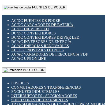
RELÉS INTELIGENTES WIFI
GATEWAY LORAWAN
RELÉS MINIATURA DE POTENCIA
FUENTES DE PODER
GESTIÓN DE REDES
SENSORES MAGNÉTICOS
INFRAESTRUCTURA ETHERCAT
SOPORTE PARA CIRCUITO IMPRESO
PERIFÉRICOS DE RED
SOQUETES PARA RELÉ
AC/DC FUENTES DE PODER
PLACAS MODULARES IOT
SWITCH Y MICROSWITCH
AC/DC CARGADORES DE BATERÍA
SWITCHES Y REDES WIFI
TARJETAS PI
AC/DC DRIVERS LED
SOLUCIONES IOT
UNIÓN Y DERIVACIÓN DE CABLE
DC/DC CONVERTIDORES
SOLUCIONES LORAWAN
DC/DC CONVERTIDORES DRIVER LED
SOLUCIONES RED CELULAR
DC/AC INVERSORES DE ENERGÍA
SEGURIDAD PARA REDES
AC/AC ENERGÍAS RENOVABLES
SWITCHES LAN
ACCESORIOS PARA FUENTES
TELEFONÍA IP (VOIP)
AC/AC VARIADORES DE FRECUENCIA VDF
VIGILANCIA IP (CCTV)
AC/AC UPS ONLINE
MESHTASTIC
PROTECCIÓN
FUSIBLES
CONMUTADORES Y TRANSFERENCIAS
ENCHUFES INDUSTRIALES
INTERRUPTORES - SECCIONADORES
SUPRESORES DE TRANSIENTES
TRANSFORMADORES DE CORRIENTE PARA MEDID