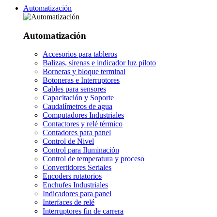
Automatización
Automatización
Accesorios para tableros
Balizas, sirenas e indicador luz piloto
Borneras y bloque terminal
Botoneras e Interruptores
Cables para sensores
Capacitación y Soporte
Caudalímetros de agua
Computadores Industriales
Contactores y relé térmico
Contadores para panel
Control de Nivel
Control para Iluminación
Control de temperatura y proceso
Convertidores Seriales
Encoders rotatorios
Enchufes Industriales
Indicadores para panel
Interfaces de relé
Interruptores fin de carrera