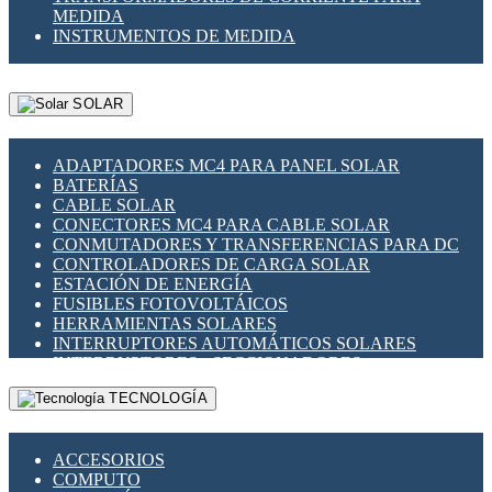
MEDIDA
INSTRUMENTOS DE MEDIDA
SOLAR
ADAPTADORES MC4 PARA PANEL SOLAR
BATERÍAS
CABLE SOLAR
CONECTORES MC4 PARA CABLE SOLAR
CONMUTADORES Y TRANSFERENCIAS PARA DC
CONTROLADORES DE CARGA SOLAR
ESTACIÓN DE ENERGÍA
FUSIBLES FOTOVOLTÁICOS
HERRAMIENTAS SOLARES
INTERRUPTORES AUTOMÁTICOS SOLARES
INTERRUPTORES - SECCIONADORES
FOTOVOLTÁICOS
TECNOLOGÍA
MONTAJE PANEL SOLAR
PORTA FUSIBLES Y SECCIONADORES
FOTOVOLTAICOS
ACCESORIOS
SUPRESOR DE TRANSIENTES SPDS PARA
COMPUTO
APLICACIONES FOTOVOLTAICAS