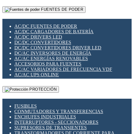
RELÉS INTELIGENTES WIFI
GATEWAY LORAWAN
RELÉS MINIATURA DE POTENCIA
FUENTES DE PODER
GESTIÓN DE REDES
SENSORES MAGNÉTICOS
INFRAESTRUCTURA ETHERCAT
SOPORTE PARA CIRCUITO IMPRESO
PERIFÉRICOS DE RED
SOQUETES PARA RELÉ
AC/DC FUENTES DE PODER
PLACAS MODULARES IOT
SWITCH Y MICROSWITCH
AC/DC CARGADORES DE BATERÍA
SWITCHES Y REDES WIFI
TARJETAS PI
AC/DC DRIVERS LED
SOLUCIONES IOT
UNIÓN Y DERIVACIÓN DE CABLE
DC/DC CONVERTIDORES
SOLUCIONES LORAWAN
DC/DC CONVERTIDORES DRIVER LED
SOLUCIONES RED CELULAR
DC/AC INVERSORES DE ENERGÍA
SEGURIDAD PARA REDES
AC/AC ENERGÍAS RENOVABLES
SWITCHES LAN
ACCESORIOS PARA FUENTES
TELEFONÍA IP (VOIP)
AC/AC VARIADORES DE FRECUENCIA VDF
VIGILANCIA IP (CCTV)
AC/AC UPS ONLINE
MESHTASTIC
PROTECCIÓN
FUSIBLES
CONMUTADORES Y TRANSFERENCIAS
ENCHUFES INDUSTRIALES
INTERRUPTORES - SECCIONADORES
SUPRESORES DE TRANSIENTES
TRANSFORMADORES DE CORRIENTE PARA