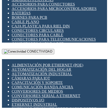
ENCHUFES INDUSTRIALES
ACCESORIOS PARA CONECTORES
INDICADORES PARA PANEL
ACCESORIOS PARA MICROCONTROLADORES
INTERFACES DE RELÉ
BATERÍAS
INTERRUPTORES FIN DE CARRERA
BORNES PARA PCB
LLAVES CONMUTADORAS
CABLE PLANO
MEDIDORES DE ENERGÍA Y TC'S DE CORRIENTE
CAJA PLÁSTICA PARA RIEL DIN
MOTORES PASO A PASO
CONECTORES CIRCULARES
PANTALLAS HMI
CONECTORES PARA CABLE
PLC -CONTROLADORES LÓGICO PROGRAMABLES
CONECTORES PARA TELECOMUNICACIONES
PROGRAMADORES DE HORARIO
CONECTORES CABLE A PCB
PROTECCIÓN ELÉCTRICA
CONECTORES PCB A CABLE
RELÉS DE PROTECCIÓN
CONECTIVIDAD
DIP SWITCHES
SENSORES CAPACITIVOS
DISPLAYS 7 SEGMENTOS
SENSORES DE POSICIÓN LINEAL
FUSIBLES Y PORTAFUSIBLES
SENSORES FOTOELÉCTRICOS
ALIMENTACIÓN POR ETHERNET (POE)
HERRAMIENTAS VARIAS
SENSORES INDUCTIVOS
AUTOMATIZACIÓN DEL HOGAR
ILUMINACIÓN LED
TEMPORIZADORES
AUTOMATIZACIÓN INDUSTRIAL
INTERRUPTORES REED
VARIACS
CÁMARAS PARA IOT
INTERFACES DE RELÉ
VARIADORES DE FRECUENCIA [VDF]
CAPACITACIÓN Y SOPORTE
OTROS RELÉS
SECCIONADORES - INTERRUPTORES
COMUNICACIÓN BANDA ANCHA
PROTECCIÓN TÉRMICA
MAQUINARIA
CONVERSORES DE MEDIOS
RELÉS AUTOMOTRICES
CONVERSORES SERIAL A ETHERNET
RELÉS DE SEÑAL
DISPOSITIVOS I/O
RELÉS DE ESTADO SÓLIDO SSR
ETHERNET INDUSTRIAL
RELÉS INDUSTRIALES
EXTENSOR ETHERNET SOBRE CABLE COBRE