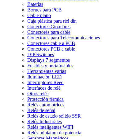
Baterías
Bornes para PCB
Cable plano
Caja plástica para riel din
Conectores Circulares
Conectores para cable
Conectores para Telecomunicaciones
Conectores cable a PCB
Conectores PCB a cable
DIP Switches
Displays 7 segmentos
Fusibles y portafusibles
Herramientas varias
Iluminación LED
Interruptores Reed
Interfaces de relé
Otros relés
Protección térmica
Relés automotrices
Relés de señal
Relés de estado sólido SSR
Relés Industriales
Relés inteligentes WIFI
Relés miniatura de potencia
Sensores Magnéticos