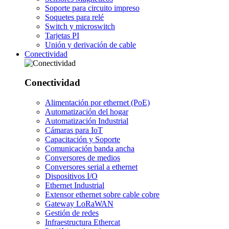
Soporte para circuito impreso
Soquetes para relé
Switch y microswitch
Tarjetas PI
Unión y derivación de cable
Conectividad
Conectividad
Alimentación por ethernet (PoE)
Automatización del hogar
Automatización Industrial
Cámaras para IoT
Capacitación y Soporte
Comunicación banda ancha
Conversores de medios
Conversores serial a ethernet
Dispositivos I/O
Ethernet Industrial
Extensor ethernet sobre cable cobre
Gateway LoRaWAN
Gestión de redes
Infraestructura Ethercat