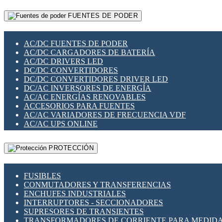
RELÉS INTELIGENTES WIFI
GATEWAY LORAWAN
RELÉS MINIATURA DE POTENCIA
FUENTES DE PODER
GESTIÓN DE REDES
SENSORES MAGNÉTICOS
INFRAESTRUCTURA ETHERCAT
SOPORTE PARA CIRCUITO IMPRESO
PERIFÉRICOS DE RED
SOQUETES PARA RELÉ
AC/DC FUENTES DE PODER
PLACAS MODULARES IOT
SWITCH Y MICROSWITCH
AC/DC CARGADORES DE BATERÍA
SWITCHES Y REDES WIFI
TARJETAS PI
AC/DC DRIVERS LED
SOLUCIONES IOT
UNIÓN Y DERIVACIÓN DE CABLE
DC/DC CONVERTIDORES
SOLUCIONES LORAWAN
DC/DC CONVERTIDORES DRIVER LED
SOLUCIONES RED CELULAR
DC/AC INVERSORES DE ENERGÍA
SEGURIDAD PARA REDES
AC/AC ENERGÍAS RENOVABLES
SWITCHES LAN
ACCESORIOS PARA FUENTES
TELEFONÍA IP (VOIP)
AC/AC VARIADORES DE FRECUENCIA VDF
VIGILANCIA IP (CCTV)
AC/AC UPS ONLINE
MESHTASTIC
PROTECCIÓN
FUSIBLES
CONMUTADORES Y TRANSFERENCIAS
ENCHUFES INDUSTRIALES
INTERRUPTORES - SECCIONADORES
SUPRESORES DE TRANSIENTES
TRANSFORMADORES DE CORRIENTE PARA MEDID