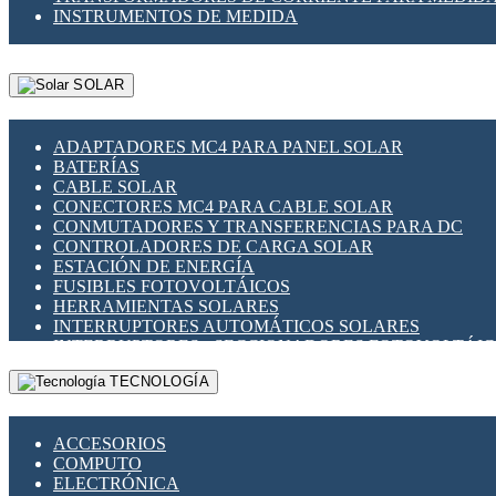
INSTRUMENTOS DE MEDIDA
SOLAR
ADAPTADORES MC4 PARA PANEL SOLAR
BATERÍAS
CABLE SOLAR
CONECTORES MC4 PARA CABLE SOLAR
CONMUTADORES Y TRANSFERENCIAS PARA DC
CONTROLADORES DE CARGA SOLAR
ESTACIÓN DE ENERGÍA
FUSIBLES FOTOVOLTÁICOS
HERRAMIENTAS SOLARES
INTERRUPTORES AUTOMÁTICOS SOLARES
INTERRUPTORES - SECCIONADORES FOTOVOLTÁI
MONTAJE PANEL SOLAR
TECNOLOGÍA
PORTA FUSIBLES Y SECCIONADORES FOTOVOLTAI
SUPRESOR DE TRANSIENTES SPDS PARA APLICACI
ACCESORIOS
COMPUTO
ELECTRÓNICA