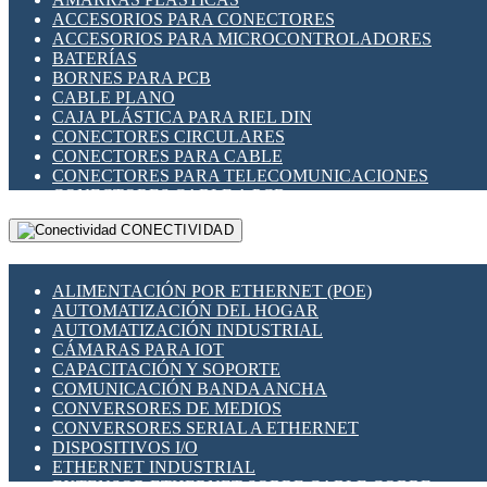
ENCHUFES INDUSTRIALES
ACCESORIOS PARA CONECTORES
INDICADORES PARA PANEL
ACCESORIOS PARA MICROCONTROLADORES
INTERFACES DE RELÉ
BATERÍAS
INTERRUPTORES FIN DE CARRERA
BORNES PARA PCB
LLAVES CONMUTADORAS
CABLE PLANO
MEDIDORES DE ENERGÍA Y TC'S DE CORRIENTE
CAJA PLÁSTICA PARA RIEL DIN
MOTORES PASO A PASO
CONECTORES CIRCULARES
PANTALLAS HMI
CONECTORES PARA CABLE
PLC -CONTROLADORES LÓGICO PROGRAMABLES
CONECTORES PARA TELECOMUNICACIONES
PROGRAMADORES DE HORARIO
CONECTORES CABLE A PCB
PROTECCIÓN ELÉCTRICA
CONECTORES PCB A CABLE
RELÉS DE PROTECCIÓN
CONECTIVIDAD
DIP SWITCHES
SENSORES CAPACITIVOS
DISPLAYS 7 SEGMENTOS
SENSORES DE POSICIÓN LINEAL
FUSIBLES Y PORTAFUSIBLES
SENSORES FOTOELÉCTRICOS
ALIMENTACIÓN POR ETHERNET (POE)
HERRAMIENTAS VARIAS
SENSORES INDUCTIVOS
AUTOMATIZACIÓN DEL HOGAR
ILUMINACIÓN LED
TEMPORIZADORES
AUTOMATIZACIÓN INDUSTRIAL
INTERRUPTORES REED
VARIACS
CÁMARAS PARA IOT
INTERFACES DE RELÉ
VARIADORES DE FRECUENCIA [VDF]
CAPACITACIÓN Y SOPORTE
OTROS RELÉS
SECCIONADORES - INTERRUPTORES
COMUNICACIÓN BANDA ANCHA
PROTECCIÓN TÉRMICA
MAQUINARIA
CONVERSORES DE MEDIOS
RELÉS AUTOMOTRICES
CONVERSORES SERIAL A ETHERNET
RELÉS DE SEÑAL
DISPOSITIVOS I/O
RELÉS DE ESTADO SÓLIDO SSR
ETHERNET INDUSTRIAL
RELÉS INDUSTRIALES
EXTENSOR ETHERNET SOBRE CABLE COBRE