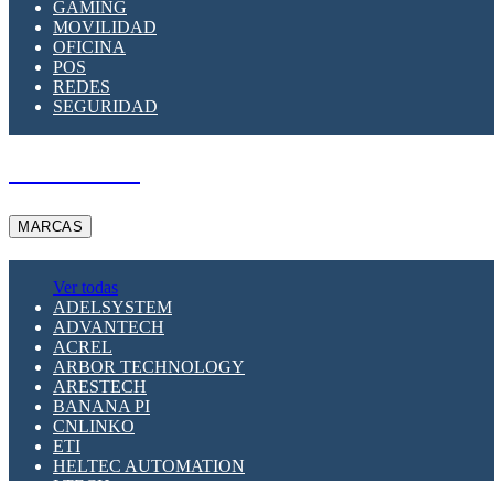
GAMING
MOVILIDAD
OFICINA
POS
REDES
SEGURIDAD
A PEDIDO
MARCAS
Ver todas
ADELSYSTEM
ADVANTECH
ACREL
ARBOR TECHNOLOGY
ARESTECH
BANANA PI
CNLINKO
ETI
HELTEC AUTOMATION
LTECH