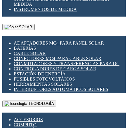
MEDIDA
INSTRUMENTOS DE MEDIDA
SOLAR
ADAPTADORES MC4 PARA PANEL SOLAR
BATERÍAS
CABLE SOLAR
CONECTORES MC4 PARA CABLE SOLAR
CONMUTADORES Y TRANSFERENCIAS PARA DC
CONTROLADORES DE CARGA SOLAR
ESTACIÓN DE ENERGÍA
FUSIBLES FOTOVOLTÁICOS
HERRAMIENTAS SOLARES
INTERRUPTORES AUTOMÁTICOS SOLARES
INTERRUPTORES - SECCIONADORES
FOTOVOLTÁICOS
TECNOLOGÍA
MONTAJE PANEL SOLAR
PORTA FUSIBLES Y SECCIONADORES
FOTOVOLTAICOS
ACCESORIOS
SUPRESOR DE TRANSIENTES SPDS PARA
COMPUTO
APLICACIONES FOTOVOLTAICAS