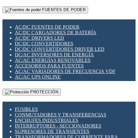
RELÉS INTELIGENTES WIFI
GATEWAY LORAWAN
RELÉS MINIATURA DE POTENCIA
FUENTES DE PODER
GESTIÓN DE REDES
SENSORES MAGNÉTICOS
INFRAESTRUCTURA ETHERCAT
SOPORTE PARA CIRCUITO IMPRESO
PERIFÉRICOS DE RED
SOQUETES PARA RELÉ
AC/DC FUENTES DE PODER
PLACAS MODULARES IOT
SWITCH Y MICROSWITCH
AC/DC CARGADORES DE BATERÍA
SWITCHES Y REDES WIFI
TARJETAS PI
AC/DC DRIVERS LED
SOLUCIONES IOT
UNIÓN Y DERIVACIÓN DE CABLE
DC/DC CONVERTIDORES
SOLUCIONES LORAWAN
DC/DC CONVERTIDORES DRIVER LED
SOLUCIONES RED CELULAR
DC/AC INVERSORES DE ENERGÍA
SEGURIDAD PARA REDES
AC/AC ENERGÍAS RENOVABLES
SWITCHES LAN
ACCESORIOS PARA FUENTES
TELEFONÍA IP (VOIP)
AC/AC VARIADORES DE FRECUENCIA VDF
VIGILANCIA IP (CCTV)
AC/AC UPS ONLINE
MESHTASTIC
PROTECCIÓN
FUSIBLES
CONMUTADORES Y TRANSFERENCIAS
ENCHUFES INDUSTRIALES
INTERRUPTORES - SECCIONADORES
SUPRESORES DE TRANSIENTES
TRANSFORMADORES DE CORRIENTE PARA