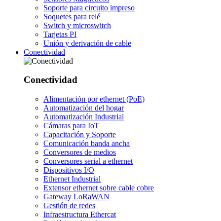
Soporte para circuito impreso
Soquetes para relé
Switch y microswitch
Tarjetas PI
Unión y derivación de cable
Conectividad
Conectividad
Alimentación por ethernet (PoE)
Automatización del hogar
Automatización Industrial
Cámaras para IoT
Capacitación y Soporte
Comunicación banda ancha
Conversores de medios
Conversores serial a ethernet
Dispositivos I/O
Ethernet Industrial
Extensor ethernet sobre cable cobre
Gateway LoRaWAN
Gestión de redes
Infraestructura Ethercat