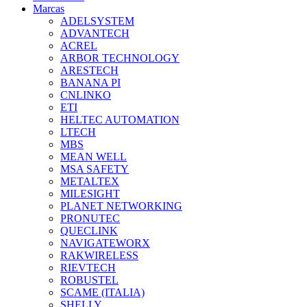
Marcas
ADELSYSTEM
ADVANTECH
ACREL
ARBOR TECHNOLOGY
ARESTECH
BANANA PI
CNLINKO
ETI
HELTEC AUTOMATION
LTECH
MBS
MEAN WELL
MSA SAFETY
METALTEX
MILESIGHT
PLANET NETWORKING
PRONUTEC
QUECLINK
NAVIGATEWORX
RAKWIRELESS
RIEVTECH
ROBUSTEL
SCAME (ITALIA)
SHELLY