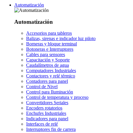
Automatización
Automatización
Accesorios para tableros
Balizas, sirenas e indicador luz piloto
Borneras y bloque terminal
Botoneras e Interruptores
Cables para sensores
Capacitación y Soporte
Caudalímetros de agua
Computadores Industriales
Contactores y relé térmico
Contadores para panel
Control de Nivel
Control para Iluminación
Control de temperatura y proceso
Convertidores Seriales
Encoders rotatorios
Enchufes Industriales
Indicadores para panel
Interfaces de relé
Interruptores fin de carrera