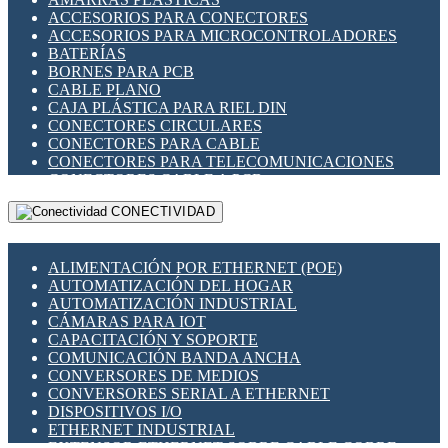
ENCHUFES INDUSTRIALES
ACCESORIOS PARA CONECTORES
INDICADORES PARA PANEL
ACCESORIOS PARA MICROCONTROLADORES
INTERFACES DE RELÉ
BATERÍAS
INTERRUPTORES FIN DE CARRERA
BORNES PARA PCB
LLAVES CONMUTADORAS
CABLE PLANO
MEDIDORES DE ENERGÍA Y TC'S DE CORRIENTE
CAJA PLÁSTICA PARA RIEL DIN
MOTORES PASO A PASO
CONECTORES CIRCULARES
PANTALLAS HMI
CONECTORES PARA CABLE
PLC -CONTROLADORES LÓGICO PROGRAMABLES
CONECTORES PARA TELECOMUNICACIONES
PROGRAMADORES DE HORARIO
CONECTORES CABLE A PCB
PROTECCIÓN ELÉCTRICA
CONECTORES PCB A CABLE
RELÉS DE PROTECCIÓN
CONECTIVIDAD
DIP SWITCHES
SENSORES CAPACITIVOS
DISPLAYS 7 SEGMENTOS
SENSORES DE POSICIÓN LINEAL
FUSIBLES Y PORTAFUSIBLES
SENSORES FOTOELÉCTRICOS
ALIMENTACIÓN POR ETHERNET (POE)
HERRAMIENTAS VARIAS
SENSORES INDUCTIVOS
AUTOMATIZACIÓN DEL HOGAR
ILUMINACIÓN LED
TEMPORIZADORES
AUTOMATIZACIÓN INDUSTRIAL
INTERRUPTORES REED
VARIACS
CÁMARAS PARA IOT
INTERFACES DE RELÉ
VARIADORES DE FRECUENCIA [VDF]
CAPACITACIÓN Y SOPORTE
OTROS RELÉS
SECCIONADORES - INTERRUPTORES
COMUNICACIÓN BANDA ANCHA
PROTECCIÓN TÉRMICA
MAQUINARIA
CONVERSORES DE MEDIOS
RELÉS AUTOMOTRICES
CONVERSORES SERIAL A ETHERNET
RELÉS DE SEÑAL
DISPOSITIVOS I/O
RELÉS DE ESTADO SÓLIDO SSR
ETHERNET INDUSTRIAL
RELÉS INDUSTRIALES
EXTENSOR ETHERNET SOBRE CABLE COBRE