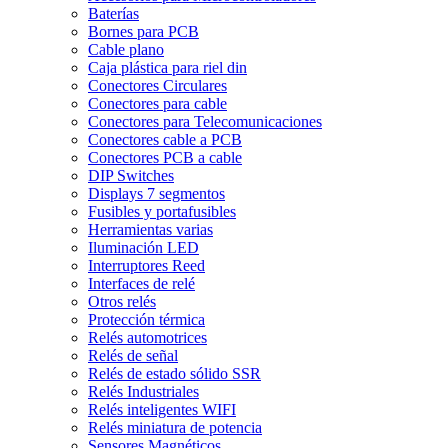
Baterías
Bornes para PCB
Cable plano
Caja plástica para riel din
Conectores Circulares
Conectores para cable
Conectores para Telecomunicaciones
Conectores cable a PCB
Conectores PCB a cable
DIP Switches
Displays 7 segmentos
Fusibles y portafusibles
Herramientas varias
Iluminación LED
Interruptores Reed
Interfaces de relé
Otros relés
Protección térmica
Relés automotrices
Relés de señal
Relés de estado sólido SSR
Relés Industriales
Relés inteligentes WIFI
Relés miniatura de potencia
Sensores Magnéticos