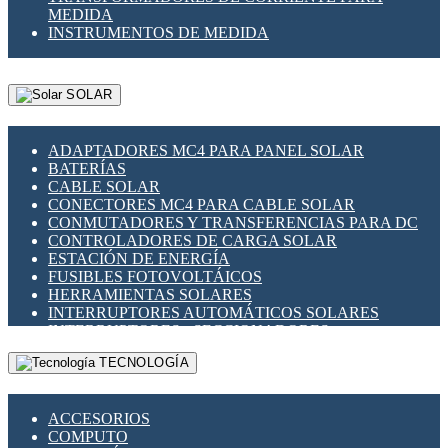
MEDIDA
INSTRUMENTOS DE MEDIDA
SOLAR
ADAPTADORES MC4 PARA PANEL SOLAR
BATERÍAS
CABLE SOLAR
CONECTORES MC4 PARA CABLE SOLAR
CONMUTADORES Y TRANSFERENCIAS PARA DC
CONTROLADORES DE CARGA SOLAR
ESTACIÓN DE ENERGÍA
FUSIBLES FOTOVOLTÁICOS
HERRAMIENTAS SOLARES
INTERRUPTORES AUTOMÁTICOS SOLARES
INTERRUPTORES - SECCIONADORES
FOTOVOLTÁICOS
TECNOLOGÍA
MONTAJE PANEL SOLAR
PORTA FUSIBLES Y SECCIONADORES
FOTOVOLTAICOS
ACCESORIOS
SUPRESOR DE TRANSIENTES SPDS PARA
COMPUTO
APLICACIONES FOTOVOLTAICAS