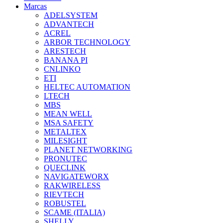
Marcas
ADELSYSTEM
ADVANTECH
ACREL
ARBOR TECHNOLOGY
ARESTECH
BANANA PI
CNLINKO
ETI
HELTEC AUTOMATION
LTECH
MBS
MEAN WELL
MSA SAFETY
METALTEX
MILESIGHT
PLANET NETWORKING
PRONUTEC
QUECLINK
NAVIGATEWORX
RAKWIRELESS
RIEVTECH
ROBUSTEL
SCAME (ITALIA)
SHELLY