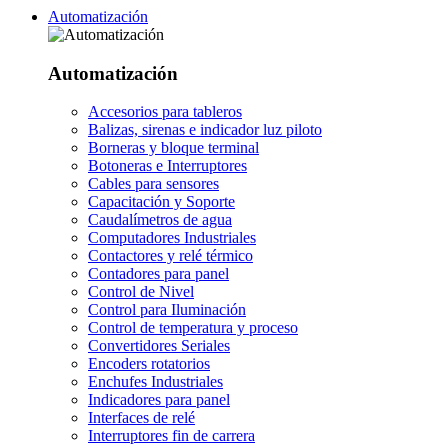
Automatización
Automatización
Accesorios para tableros
Balizas, sirenas e indicador luz piloto
Borneras y bloque terminal
Botoneras e Interruptores
Cables para sensores
Capacitación y Soporte
Caudalímetros de agua
Computadores Industriales
Contactores y relé térmico
Contadores para panel
Control de Nivel
Control para Iluminación
Control de temperatura y proceso
Convertidores Seriales
Encoders rotatorios
Enchufes Industriales
Indicadores para panel
Interfaces de relé
Interruptores fin de carrera