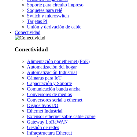
Soporte para circuito impreso
Soquetes para relé
Switch y microswitch
Tarjetas PI
Unión y derivación de cable
Conectividad
Conectividad
Alimentación por ethernet (PoE)
Automatización del hogar
Automatización Industrial
Cámaras para IoT
Capacitación y Soporte
Comunicación banda ancha
Conversores de medios
Conversores serial a ethernet
Dispositivos I/O
Ethernet Industrial
Extensor ethernet sobre cable cobre
Gateway LoRaWAN
Gestión de redes
Infraestructura Ethercat