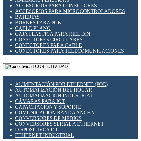
ENCHUFES INDUSTRIALES
ACCESORIOS PARA CONECTORES
INDICADORES PARA PANEL
ACCESORIOS PARA MICROCONTROLADORES
INTERFACES DE RELÉ
BATERÍAS
INTERRUPTORES FIN DE CARRERA
BORNES PARA PCB
LLAVES CONMUTADORAS
CABLE PLANO
MEDIDORES DE ENERGÍA Y TC'S DE CORRIENTE
CAJA PLÁSTICA PARA RIEL DIN
MOTORES PASO A PASO
CONECTORES CIRCULARES
PANTALLAS HMI
CONECTORES PARA CABLE
PLC -CONTROLADORES LÓGICO PROGRAMABLES
CONECTORES PARA TELECOMUNICACIONES
PROGRAMADORES DE HORARIO
CONECTORES CABLE A PCB
PROTECCIÓN ELÉCTRICA
CONECTORES PCB A CABLE
RELÉS DE PROTECCIÓN
CONECTIVIDAD
DIP SWITCHES
SENSORES CAPACITIVOS
DISPLAYS 7 SEGMENTOS
SENSORES DE POSICIÓN LINEAL
FUSIBLES Y PORTAFUSIBLES
SENSORES FOTOELÉCTRICOS
ALIMENTACIÓN POR ETHERNET (POE)
HERRAMIENTAS VARIAS
SENSORES INDUCTIVOS
AUTOMATIZACIÓN DEL HOGAR
ILUMINACIÓN LED
TEMPORIZADORES
AUTOMATIZACIÓN INDUSTRIAL
INTERRUPTORES REED
VARIACS
CÁMARAS PARA IOT
INTERFACES DE RELÉ
VARIADORES DE FRECUENCIA [VDF]
CAPACITACIÓN Y SOPORTE
OTROS RELÉS
SECCIONADORES - INTERRUPTORES
COMUNICACIÓN BANDA ANCHA
PROTECCIÓN TÉRMICA
MAQUINARIA
CONVERSORES DE MEDIOS
RELÉS AUTOMOTRICES
CONVERSORES SERIAL A ETHERNET
RELÉS DE SEÑAL
DISPOSITIVOS I/O
RELÉS DE ESTADO SÓLIDO SSR
ETHERNET INDUSTRIAL
RELÉS INDUSTRIALES
EXTENSOR ETHERNET SOBRE CABLE COBRE