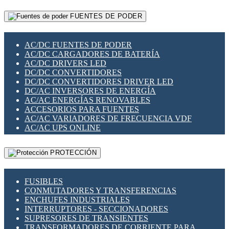
RELÉS INTELIGENTES WIFI
GATEWAY LORAWAN
RELÉS MINIATURA DE POTENCIA
FUENTES DE PODER
GESTIÓN DE REDES
SENSORES MAGNÉTICOS
INFRAESTRUCTURA ETHERCAT
SOPORTE PARA CIRCUITO IMPRESO
PERIFÉRICOS DE RED
SOQUETES PARA RELÉ
AC/DC FUENTES DE PODER
PLACAS MODULARES IOT
SWITCH Y MICROSWITCH
AC/DC CARGADORES DE BATERÍA
SWITCHES Y REDES WIFI
TARJETAS PI
AC/DC DRIVERS LED
SOLUCIONES IOT
UNIÓN Y DERIVACIÓN DE CABLE
DC/DC CONVERTIDORES
SOLUCIONES LORAWAN
DC/DC CONVERTIDORES DRIVER LED
SOLUCIONES RED CELULAR
DC/AC INVERSORES DE ENERGÍA
SEGURIDAD PARA REDES
AC/AC ENERGÍAS RENOVABLES
SWITCHES LAN
ACCESORIOS PARA FUENTES
TELEFONÍA IP (VOIP)
AC/AC VARIADORES DE FRECUENCIA VDF
VIGILANCIA IP (CCTV)
AC/AC UPS ONLINE
MESHTASTIC
PROTECCIÓN
FUSIBLES
CONMUTADORES Y TRANSFERENCIAS
ENCHUFES INDUSTRIALES
INTERRUPTORES - SECCIONADORES
SUPRESORES DE TRANSIENTES
TRANSFORMADORES DE CORRIENTE PARA