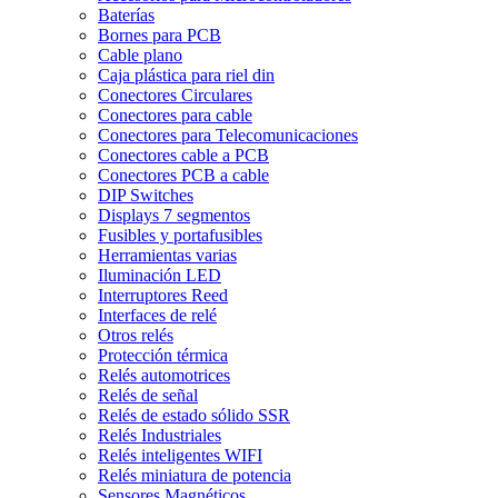
Baterías
Bornes para PCB
Cable plano
Caja plástica para riel din
Conectores Circulares
Conectores para cable
Conectores para Telecomunicaciones
Conectores cable a PCB
Conectores PCB a cable
DIP Switches
Displays 7 segmentos
Fusibles y portafusibles
Herramientas varias
Iluminación LED
Interruptores Reed
Interfaces de relé
Otros relés
Protección térmica
Relés automotrices
Relés de señal
Relés de estado sólido SSR
Relés Industriales
Relés inteligentes WIFI
Relés miniatura de potencia
Sensores Magnéticos