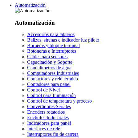
Automatización
Automatización
Accesorios para tableros
Balizas, sirenas e indicador luz piloto
Borneras y bloque terminal
Botoneras e Interruptores
Cables para sensores
Capacitación y Soporte
Caudalímetros de agua
Computadores Industriales
Contactores y relé térmico
Contadores para panel
Control de Nivel
Control para Iluminación
Control de temperatura y proceso
Convertidores Seriales
Encoders rotatorios
Enchufes Industriales
Indicadores para panel
Interfaces de relé
Interruptores fin de carrera