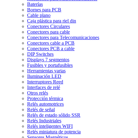
Baterías
Bornes para PCB
Cable plano
Caja plástica para riel din
Conectores Circulares
Conectores para cable
Conectores para Telecomunicaciones
Conectores cable a PCB
Conectores PCB a cable
DIP Switches
Displays 7 segmentos
Fusibles y portafusibles
Herramientas varias
Iluminación LED
Interruptores Reed
Interfaces de relé
Otros relés
Protección térmica
Relés automotrices
Relés de señal
Relés de estado sólido SSR
Relés Industriales
Relés inteligentes WIFI
Relés miniatura de potencia
Sensores Magnéticos