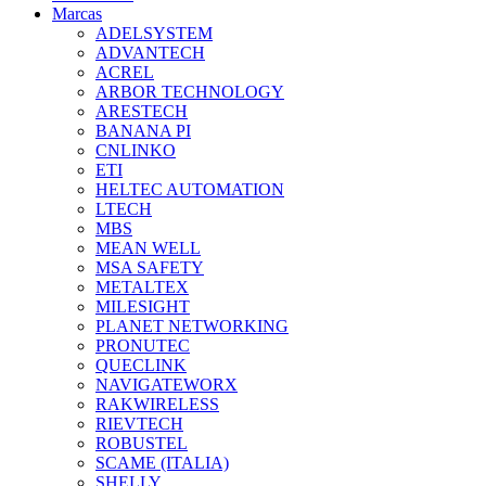
Marcas
ADELSYSTEM
ADVANTECH
ACREL
ARBOR TECHNOLOGY
ARESTECH
BANANA PI
CNLINKO
ETI
HELTEC AUTOMATION
LTECH
MBS
MEAN WELL
MSA SAFETY
METALTEX
MILESIGHT
PLANET NETWORKING
PRONUTEC
QUECLINK
NAVIGATEWORX
RAKWIRELESS
RIEVTECH
ROBUSTEL
SCAME (ITALIA)
SHELLY