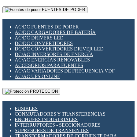
RELÉS INTELIGENTES WIFI
GATEWAY LORAWAN
RELÉS MINIATURA DE POTENCIA
FUENTES DE PODER
GESTIÓN DE REDES
SENSORES MAGNÉTICOS
INFRAESTRUCTURA ETHERCAT
SOPORTE PARA CIRCUITO IMPRESO
PERIFÉRICOS DE RED
SOQUETES PARA RELÉ
AC/DC FUENTES DE PODER
PLACAS MODULARES IOT
SWITCH Y MICROSWITCH
AC/DC CARGADORES DE BATERÍA
SWITCHES Y REDES WIFI
TARJETAS PI
AC/DC DRIVERS LED
SOLUCIONES IOT
UNIÓN Y DERIVACIÓN DE CABLE
DC/DC CONVERTIDORES
SOLUCIONES LORAWAN
DC/DC CONVERTIDORES DRIVER LED
SOLUCIONES RED CELULAR
DC/AC INVERSORES DE ENERGÍA
SEGURIDAD PARA REDES
AC/AC ENERGÍAS RENOVABLES
SWITCHES LAN
ACCESORIOS PARA FUENTES
TELEFONÍA IP (VOIP)
AC/AC VARIADORES DE FRECUENCIA VDF
VIGILANCIA IP (CCTV)
AC/AC UPS ONLINE
MESHTASTIC
PROTECCIÓN
FUSIBLES
CONMUTADORES Y TRANSFERENCIAS
ENCHUFES INDUSTRIALES
INTERRUPTORES - SECCIONADORES
SUPRESORES DE TRANSIENTES
TRANSFORMADORES DE CORRIENTE PARA