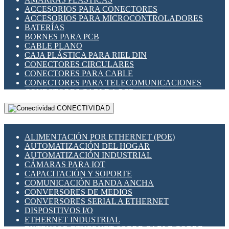
ENCHUFES INDUSTRIALES
ACCESORIOS PARA CONECTORES
INDICADORES PARA PANEL
ACCESORIOS PARA MICROCONTROLADORES
INTERFACES DE RELÉ
BATERÍAS
INTERRUPTORES FIN DE CARRERA
BORNES PARA PCB
LLAVES CONMUTADORAS
CABLE PLANO
MEDIDORES DE ENERGÍA Y TC'S DE CORRIENTE
CAJA PLÁSTICA PARA RIEL DIN
MOTORES PASO A PASO
CONECTORES CIRCULARES
PANTALLAS HMI
CONECTORES PARA CABLE
PLC -CONTROLADORES LÓGICO PROGRAMABLES
CONECTORES PARA TELECOMUNICACIONES
PROGRAMADORES DE HORARIO
CONECTORES CABLE A PCB
PROTECCIÓN ELÉCTRICA
CONECTORES PCB A CABLE
RELÉS DE PROTECCIÓN
CONECTIVIDAD
DIP SWITCHES
SENSORES CAPACITIVOS
DISPLAYS 7 SEGMENTOS
SENSORES DE POSICIÓN LINEAL
FUSIBLES Y PORTAFUSIBLES
SENSORES FOTOELÉCTRICOS
ALIMENTACIÓN POR ETHERNET (POE)
HERRAMIENTAS VARIAS
SENSORES INDUCTIVOS
AUTOMATIZACIÓN DEL HOGAR
ILUMINACIÓN LED
TEMPORIZADORES
AUTOMATIZACIÓN INDUSTRIAL
INTERRUPTORES REED
VARIACS
CÁMARAS PARA IOT
INTERFACES DE RELÉ
VARIADORES DE FRECUENCIA [VDF]
CAPACITACIÓN Y SOPORTE
OTROS RELÉS
SECCIONADORES - INTERRUPTORES
COMUNICACIÓN BANDA ANCHA
PROTECCIÓN TÉRMICA
MAQUINARIA
CONVERSORES DE MEDIOS
RELÉS AUTOMOTRICES
CONVERSORES SERIAL A ETHERNET
RELÉS DE SEÑAL
DISPOSITIVOS I/O
RELÉS DE ESTADO SÓLIDO SSR
ETHERNET INDUSTRIAL
RELÉS INDUSTRIALES
EXTENSOR ETHERNET SOBRE CABLE COBRE