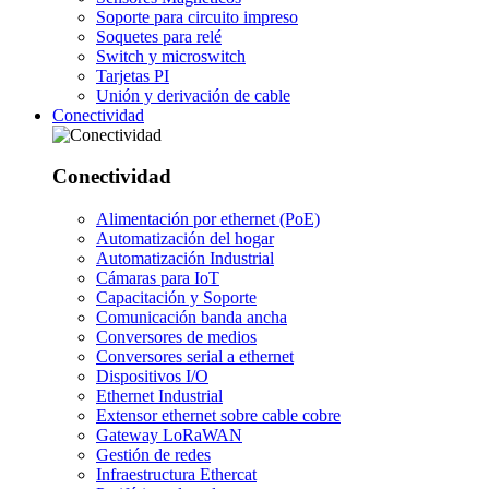
Soporte para circuito impreso
Soquetes para relé
Switch y microswitch
Tarjetas PI
Unión y derivación de cable
Conectividad
Conectividad
Alimentación por ethernet (PoE)
Automatización del hogar
Automatización Industrial
Cámaras para IoT
Capacitación y Soporte
Comunicación banda ancha
Conversores de medios
Conversores serial a ethernet
Dispositivos I/O
Ethernet Industrial
Extensor ethernet sobre cable cobre
Gateway LoRaWAN
Gestión de redes
Infraestructura Ethercat