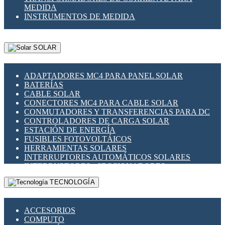
MEDIDA
INSTRUMENTOS DE MEDIDA
SOLAR
ADAPTADORES MC4 PARA PANEL SOLAR
BATERÍAS
CABLE SOLAR
CONECTORES MC4 PARA CABLE SOLAR
CONMUTADORES Y TRANSFERENCIAS PARA DC
CONTROLADORES DE CARGA SOLAR
ESTACIÓN DE ENERGÍA
FUSIBLES FOTOVOLTÁICOS
HERRAMIENTAS SOLARES
INTERRUPTORES AUTOMÁTICOS SOLARES
INTERRUPTORES - SECCIONADORES
FOTOVOLTÁICOS
TECNOLOGÍA
MONTAJE PANEL SOLAR
PORTA FUSIBLES Y SECCIONADORES
FOTOVOLTAICOS
ACCESORIOS
SUPRESOR DE TRANSIENTES SPDS PARA
COMPUTO
APLICACIONES FOTOVOLTAICAS