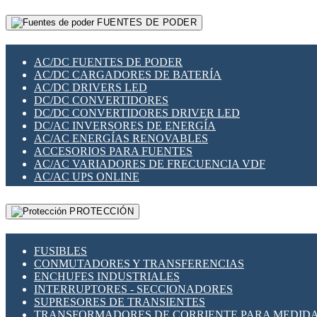
RELÉS INTELIGENTES WIFI
GATEWAY LORAWAN
RELÉS MINIATURA DE POTENCIA
FUENTES DE PODER
GESTIÓN DE REDES
SENSORES MAGNÉTICOS
INFRAESTRUCTURA ETHERCAT
SOPORTE PARA CIRCUITO IMPRESO
PERIFÉRICOS DE RED
SOQUETES PARA RELÉ
AC/DC FUENTES DE PODER
PLACAS MODULARES IOT
SWITCH Y MICROSWITCH
AC/DC CARGADORES DE BATERÍA
SWITCHES Y REDES WIFI
TARJETAS PI
AC/DC DRIVERS LED
SOLUCIONES IOT
UNIÓN Y DERIVACIÓN DE CABLE
DC/DC CONVERTIDORES
SOLUCIONES LORAWAN
DC/DC CONVERTIDORES DRIVER LED
SOLUCIONES RED CELULAR
DC/AC INVERSORES DE ENERGÍA
SEGURIDAD PARA REDES
AC/AC ENERGÍAS RENOVABLES
SWITCHES LAN
ACCESORIOS PARA FUENTES
TELEFONÍA IP (VOIP)
AC/AC VARIADORES DE FRECUENCIA VDF
VIGILANCIA IP (CCTV)
AC/AC UPS ONLINE
MESHTASTIC
PROTECCIÓN
FUSIBLES
CONMUTADORES Y TRANSFERENCIAS
ENCHUFES INDUSTRIALES
INTERRUPTORES - SECCIONADORES
SUPRESORES DE TRANSIENTES
TRANSFORMADORES DE CORRIENTE PARA MEDID