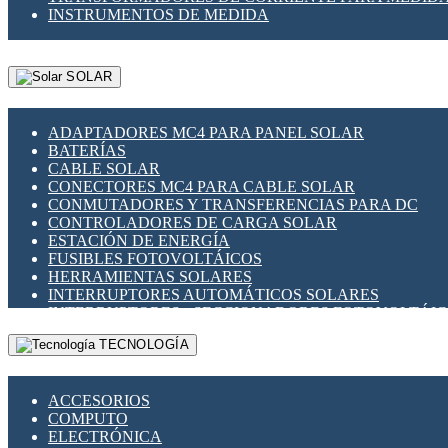
INSTRUMENTOS DE MEDIDA
SOLAR
ADAPTADORES MC4 PARA PANEL SOLAR
BATERÍAS
CABLE SOLAR
CONECTORES MC4 PARA CABLE SOLAR
CONMUTADORES Y TRANSFERENCIAS PARA DC
CONTROLADORES DE CARGA SOLAR
ESTACIÓN DE ENERGÍA
FUSIBLES FOTOVOLTÁICOS
HERRAMIENTAS SOLARES
INTERRUPTORES AUTOMÁTICOS SOLARES
INTERRUPTORES - SECCIONADORES FOTOVOLTÁI
MONTAJE PANEL SOLAR
TECNOLOGÍA
PORTA FUSIBLES Y SECCIONADORES FOTOVOLTAI
SUPRESOR DE TRANSIENTES SPDS PARA APLICACI
ACCESORIOS
COMPUTO
ELECTRÓNICA