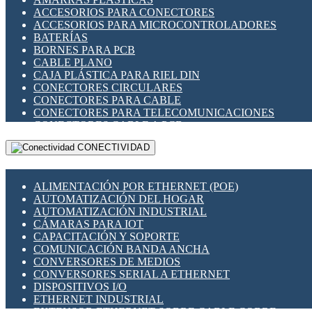
ENCHUFES INDUSTRIALES
ACCESORIOS PARA CONECTORES
INDICADORES PARA PANEL
ACCESORIOS PARA MICROCONTROLADORES
INTERFACES DE RELÉ
BATERÍAS
INTERRUPTORES FIN DE CARRERA
BORNES PARA PCB
LLAVES CONMUTADORAS
CABLE PLANO
MEDIDORES DE ENERGÍA Y TC'S DE CORRIENTE
CAJA PLÁSTICA PARA RIEL DIN
MOTORES PASO A PASO
CONECTORES CIRCULARES
PANTALLAS HMI
CONECTORES PARA CABLE
PLC -CONTROLADORES LÓGICO PROGRAMABLES
CONECTORES PARA TELECOMUNICACIONES
PROGRAMADORES DE HORARIO
CONECTORES CABLE A PCB
PROTECCIÓN ELÉCTRICA
CONECTORES PCB A CABLE
RELÉS DE PROTECCIÓN
CONECTIVIDAD
DIP SWITCHES
SENSORES CAPACITIVOS
DISPLAYS 7 SEGMENTOS
SENSORES DE POSICIÓN LINEAL
FUSIBLES Y PORTAFUSIBLES
SENSORES FOTOELÉCTRICOS
ALIMENTACIÓN POR ETHERNET (POE)
HERRAMIENTAS VARIAS
SENSORES INDUCTIVOS
AUTOMATIZACIÓN DEL HOGAR
ILUMINACIÓN LED
TEMPORIZADORES
AUTOMATIZACIÓN INDUSTRIAL
INTERRUPTORES REED
VARIACS
CÁMARAS PARA IOT
INTERFACES DE RELÉ
VARIADORES DE FRECUENCIA [VDF]
CAPACITACIÓN Y SOPORTE
OTROS RELÉS
SECCIONADORES - INTERRUPTORES
COMUNICACIÓN BANDA ANCHA
PROTECCIÓN TÉRMICA
MAQUINARIA
CONVERSORES DE MEDIOS
RELÉS AUTOMOTRICES
CONVERSORES SERIAL A ETHERNET
RELÉS DE SEÑAL
DISPOSITIVOS I/O
RELÉS DE ESTADO SÓLIDO SSR
ETHERNET INDUSTRIAL
RELÉS INDUSTRIALES
EXTENSOR ETHERNET SOBRE CABLE COBRE