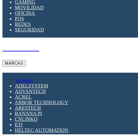
GAMING
MOVILIDAD
OFICINA
POS
REDES
SEGURIDAD
A PEDIDO
MARCAS
Ver todas
ADELSYSTEM
ADVANTECH
ACREL
ARBOR TECHNOLOGY
ARESTECH
BANANA PI
CNLINKO
ETI
HELTEC AUTOMATION
LTECH