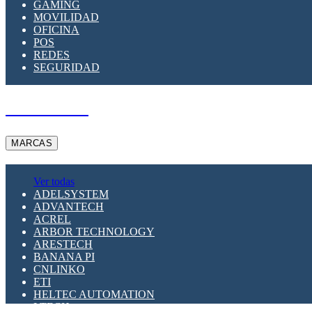
GAMING
MOVILIDAD
OFICINA
POS
REDES
SEGURIDAD
A PEDIDO
MARCAS
Ver todas
ADELSYSTEM
ADVANTECH
ACREL
ARBOR TECHNOLOGY
ARESTECH
BANANA PI
CNLINKO
ETI
HELTEC AUTOMATION
LTECH