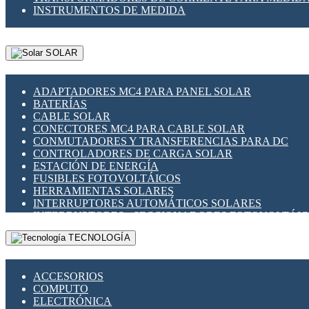
INSTRUMENTOS DE MEDIDA
SOLAR
ADAPTADORES MC4 PARA PANEL SOLAR
BATERÍAS
CABLE SOLAR
CONECTORES MC4 PARA CABLE SOLAR
CONMUTADORES Y TRANSFERENCIAS PARA DC
CONTROLADORES DE CARGA SOLAR
ESTACIÓN DE ENERGÍA
FUSIBLES FOTOVOLTÁICOS
HERRAMIENTAS SOLARES
INTERRUPTORES AUTOMÁTICOS SOLARES
INTERRUPTORES - SECCIONADORES FOTOVOLTÁI
MONTAJE PANEL SOLAR
TECNOLOGÍA
PORTA FUSIBLES Y SECCIONADORES FOTOVOLTAI
SUPRESOR DE TRANSIENTES SPDS PARA APLICACI
ACCESORIOS
COMPUTO
ELECTRÓNICA