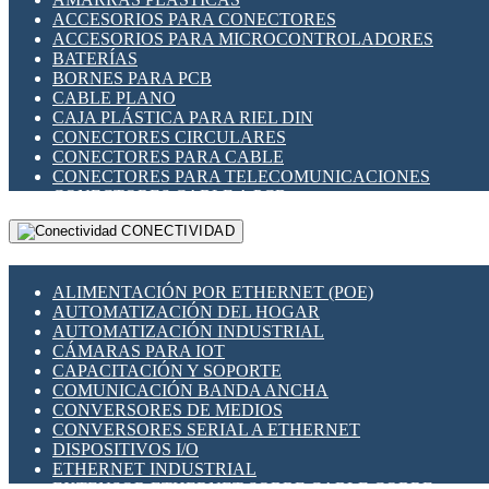
ENCHUFES INDUSTRIALES
ACCESORIOS PARA CONECTORES
INDICADORES PARA PANEL
ACCESORIOS PARA MICROCONTROLADORES
INTERFACES DE RELÉ
BATERÍAS
INTERRUPTORES FIN DE CARRERA
BORNES PARA PCB
LLAVES CONMUTADORAS
CABLE PLANO
MEDIDORES DE ENERGÍA Y TC'S DE CORRIENTE
CAJA PLÁSTICA PARA RIEL DIN
MOTORES PASO A PASO
CONECTORES CIRCULARES
PANTALLAS HMI
CONECTORES PARA CABLE
PLC -CONTROLADORES LÓGICO PROGRAMABLES
CONECTORES PARA TELECOMUNICACIONES
PROGRAMADORES DE HORARIO
CONECTORES CABLE A PCB
PROTECCIÓN ELÉCTRICA
CONECTORES PCB A CABLE
RELÉS DE PROTECCIÓN
CONECTIVIDAD
DIP SWITCHES
SENSORES CAPACITIVOS
DISPLAYS 7 SEGMENTOS
SENSORES DE POSICIÓN LINEAL
FUSIBLES Y PORTAFUSIBLES
SENSORES FOTOELÉCTRICOS
ALIMENTACIÓN POR ETHERNET (POE)
HERRAMIENTAS VARIAS
SENSORES INDUCTIVOS
AUTOMATIZACIÓN DEL HOGAR
ILUMINACIÓN LED
TEMPORIZADORES
AUTOMATIZACIÓN INDUSTRIAL
INTERRUPTORES REED
VARIACS
CÁMARAS PARA IOT
INTERFACES DE RELÉ
VARIADORES DE FRECUENCIA [VDF]
CAPACITACIÓN Y SOPORTE
OTROS RELÉS
SECCIONADORES - INTERRUPTORES
COMUNICACIÓN BANDA ANCHA
PROTECCIÓN TÉRMICA
MAQUINARIA
CONVERSORES DE MEDIOS
RELÉS AUTOMOTRICES
CONVERSORES SERIAL A ETHERNET
RELÉS DE SEÑAL
DISPOSITIVOS I/O
RELÉS DE ESTADO SÓLIDO SSR
ETHERNET INDUSTRIAL
RELÉS INDUSTRIALES
EXTENSOR ETHERNET SOBRE CABLE COBRE