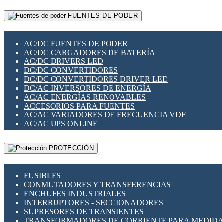
RELÉS INTELIGENTES WIFI
GATEWAY LORAWAN
RELÉS MINIATURA DE POTENCIA
FUENTES DE PODER
GESTIÓN DE REDES
SENSORES MAGNÉTICOS
INFRAESTRUCTURA ETHERCAT
SOPORTE PARA CIRCUITO IMPRESO
PERIFÉRICOS DE RED
SOQUETES PARA RELÉ
AC/DC FUENTES DE PODER
PLACAS MODULARES IOT
SWITCH Y MICROSWITCH
AC/DC CARGADORES DE BATERÍA
SWITCHES Y REDES WIFI
TARJETAS PI
AC/DC DRIVERS LED
SOLUCIONES IOT
UNIÓN Y DERIVACIÓN DE CABLE
DC/DC CONVERTIDORES
SOLUCIONES LORAWAN
DC/DC CONVERTIDORES DRIVER LED
SOLUCIONES RED CELULAR
DC/AC INVERSORES DE ENERGÍA
SEGURIDAD PARA REDES
AC/AC ENERGÍAS RENOVABLES
SWITCHES LAN
ACCESORIOS PARA FUENTES
TELEFONÍA IP (VOIP)
AC/AC VARIADORES DE FRECUENCIA VDF
VIGILANCIA IP (CCTV)
AC/AC UPS ONLINE
MESHTASTIC
PROTECCIÓN
FUSIBLES
CONMUTADORES Y TRANSFERENCIAS
ENCHUFES INDUSTRIALES
INTERRUPTORES - SECCIONADORES
SUPRESORES DE TRANSIENTES
TRANSFORMADORES DE CORRIENTE PARA MEDID