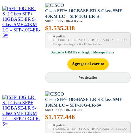
Cisco SFP+ 10GBASE-ER S-Class SMF
40KM LC – SFP-10G-ER-S=
SKU:
SFP-10G-ER-S=
$
1.535.338
A pedido
PRODUCTO SIN STOCK, IMPORTADO A PEDIDO.
Tiempo de entrega de 8 a 12 días hábiles
Despacho
GRATIS
en Region Metropolitana
Agregar al carrito
Ver detalles
Cisco SFP+ 10GBASE-LR S-Class SMF
10KM LC – SFP-10G-LR-S=
SKU:
SFP-10G-LR-S=
$
1.177.446
A pedido
PRODUCTO SIN STOCK, IMPORTADO A PEDIDO.
Tiempo de entrega de 8 a 12 días hábiles