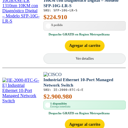
10KM con Diagnóstico Digital – Modelo
SFP-10G-LR-S
SKU:
SFP-10G-LR-S
$
224.910
A pedido
Despacho
GRATIS
en Region Metropolitana
Agregar al carrito
Ver detalles
Industrial Ethernet 10-Port Managed
Network Switch
SKU:
IE-2000-8TC-G-E
$
2.900.980
1 disponibles
Entrega inmediata
Despacho
GRATIS
en Region Metropolitana
Agregar al carrito