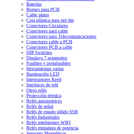
Baterías
Bornes para PCB
Cable plano
Caja plástica para riel din
Conectores Circulares
Conectores para cable
Conectores para Telecomunicaciones
Conectores cable a PCB
Conectores PCB a cable
DIP Switches
Displays 7 segmentos
Fusibles y portafusibles
Herramientas varias
Iluminación LED
Interruptores Reed
Interfaces de relé
Otros relés
Protección térmica
Relés automotrices
Relés de señal
Relés de estado sólido SSR
Relés Industriales
Relés inteligentes WIFI
Relés miniatura de potencia
Sensores Magnéticos