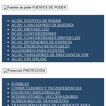
RELÉS INTELIGENTES WIFI
GATEWAY LORAWAN
RELÉS MINIATURA DE POTENCIA
FUENTES DE PODER
GESTIÓN DE REDES
SENSORES MAGNÉTICOS
INFRAESTRUCTURA ETHERCAT
SOPORTE PARA CIRCUITO IMPRESO
PERIFÉRICOS DE RED
SOQUETES PARA RELÉ
AC/DC FUENTES DE PODER
PLACAS MODULARES IOT
SWITCH Y MICROSWITCH
AC/DC CARGADORES DE BATERÍA
SWITCHES Y REDES WIFI
TARJETAS PI
AC/DC DRIVERS LED
SOLUCIONES IOT
UNIÓN Y DERIVACIÓN DE CABLE
DC/DC CONVERTIDORES
SOLUCIONES LORAWAN
DC/DC CONVERTIDORES DRIVER LED
SOLUCIONES RED CELULAR
DC/AC INVERSORES DE ENERGÍA
SEGURIDAD PARA REDES
AC/AC ENERGÍAS RENOVABLES
SWITCHES LAN
ACCESORIOS PARA FUENTES
TELEFONÍA IP (VOIP)
AC/AC VARIADORES DE FRECUENCIA VDF
VIGILANCIA IP (CCTV)
AC/AC UPS ONLINE
MESHTASTIC
PROTECCIÓN
FUSIBLES
CONMUTADORES Y TRANSFERENCIAS
ENCHUFES INDUSTRIALES
INTERRUPTORES - SECCIONADORES
SUPRESORES DE TRANSIENTES
TRANSFORMADORES DE CORRIENTE PARA