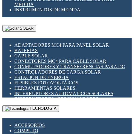
MEDIDA
INSTRUMENTOS DE MEDIDA
SOLAR
ADAPTADORES MC4 PARA PANEL SOLAR
BATERÍAS
CABLE SOLAR
CONECTORES MC4 PARA CABLE SOLAR
CONMUTADORES Y TRANSFERENCIAS PARA DC
CONTROLADORES DE CARGA SOLAR
ESTACIÓN DE ENERGÍA
FUSIBLES FOTOVOLTÁICOS
HERRAMIENTAS SOLARES
INTERRUPTORES AUTOMÁTICOS SOLARES
INTERRUPTORES - SECCIONADORES
FOTOVOLTÁICOS
TECNOLOGÍA
MONTAJE PANEL SOLAR
PORTA FUSIBLES Y SECCIONADORES
FOTOVOLTAICOS
ACCESORIOS
SUPRESOR DE TRANSIENTES SPDS PARA
COMPUTO
APLICACIONES FOTOVOLTAICAS