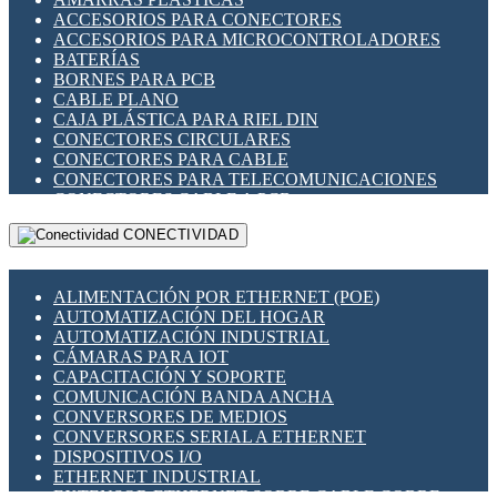
ENCHUFES INDUSTRIALES
ACCESORIOS PARA CONECTORES
INDICADORES PARA PANEL
ACCESORIOS PARA MICROCONTROLADORES
INTERFACES DE RELÉ
BATERÍAS
INTERRUPTORES FIN DE CARRERA
BORNES PARA PCB
LLAVES CONMUTADORAS
CABLE PLANO
MEDIDORES DE ENERGÍA Y TC'S DE CORRIENTE
CAJA PLÁSTICA PARA RIEL DIN
MOTORES PASO A PASO
CONECTORES CIRCULARES
PANTALLAS HMI
CONECTORES PARA CABLE
PLC -CONTROLADORES LÓGICO PROGRAMABLES
CONECTORES PARA TELECOMUNICACIONES
PROGRAMADORES DE HORARIO
CONECTORES CABLE A PCB
PROTECCIÓN ELÉCTRICA
CONECTORES PCB A CABLE
RELÉS DE PROTECCIÓN
CONECTIVIDAD
DIP SWITCHES
SENSORES CAPACITIVOS
DISPLAYS 7 SEGMENTOS
SENSORES DE POSICIÓN LINEAL
FUSIBLES Y PORTAFUSIBLES
SENSORES FOTOELÉCTRICOS
ALIMENTACIÓN POR ETHERNET (POE)
HERRAMIENTAS VARIAS
SENSORES INDUCTIVOS
AUTOMATIZACIÓN DEL HOGAR
ILUMINACIÓN LED
TEMPORIZADORES
AUTOMATIZACIÓN INDUSTRIAL
INTERRUPTORES REED
VARIACS
CÁMARAS PARA IOT
INTERFACES DE RELÉ
VARIADORES DE FRECUENCIA [VDF]
CAPACITACIÓN Y SOPORTE
OTROS RELÉS
SECCIONADORES - INTERRUPTORES
COMUNICACIÓN BANDA ANCHA
PROTECCIÓN TÉRMICA
MAQUINARIA
CONVERSORES DE MEDIOS
RELÉS AUTOMOTRICES
CONVERSORES SERIAL A ETHERNET
RELÉS DE SEÑAL
DISPOSITIVOS I/O
RELÉS DE ESTADO SÓLIDO SSR
ETHERNET INDUSTRIAL
RELÉS INDUSTRIALES
EXTENSOR ETHERNET SOBRE CABLE COBRE