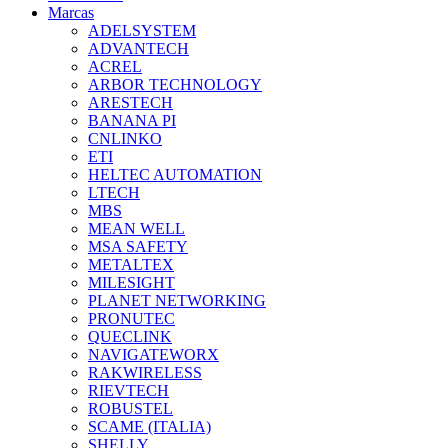
Marcas
ADELSYSTEM
ADVANTECH
ACREL
ARBOR TECHNOLOGY
ARESTECH
BANANA PI
CNLINKO
ETI
HELTEC AUTOMATION
LTECH
MBS
MEAN WELL
MSA SAFETY
METALTEX
MILESIGHT
PLANET NETWORKING
PRONUTEC
QUECLINK
NAVIGATEWORX
RAKWIRELESS
RIEVTECH
ROBUSTEL
SCAME (ITALIA)
SHELLY