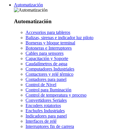
Automatización
Automatización
Accesorios para tableros
Balizas, sirenas e indicador luz piloto
Borneras y bloque terminal
Botoneras e Interruptores
Cables para sensores
Capacitación y Soporte
Caudalímetros de agua
Computadores Industriales
Contactores y relé térmico
Contadores para panel
Control de Nivel
Control para Iluminación
Control de temperatura y proceso
Convertidores Seriales
Encoders rotatorios
Enchufes Industriales
Indicadores para panel
Interfaces de relé
Interruptores fin de carrera