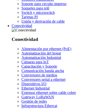
Soporte para circuito impreso
Soquetes para relé
Switch y microswitch
Tarjetas PI
Unión y derivación de cable
Conectividad
Conectividad
Alimentación por ethernet (PoE)
Automatización del hogar
Automatización Industrial
Cámaras para IoT
Capacitación y Soporte
Comunicación banda ancha
Conversores de medios
Conversores serial a ethernet
Dispositivos I/O
Ethernet Industrial
Extensor ethernet sobre cable cobre
Gateway LoRaWAN
Gestión de redes
Infraestructura Ethercat