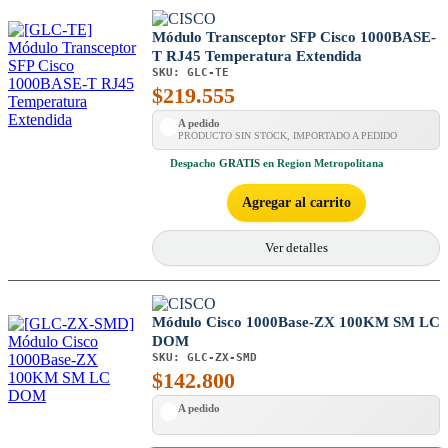
Módulo Transceptor SFP Cisco 1000BASE-
T RJ45 Temperatura Extendida
SKU:
GLC-TE
$
219.555
A pedido
PRODUCTO SIN STOCK, IMPORTADO A PEDIDO
Despacho
GRATIS
en Region Metropolitana
Agregar al carrito
Ver detalles
Módulo Cisco 1000Base-ZX 100KM SM LC
DOM
SKU:
GLC-ZX-SMD
$
142.800
A pedido