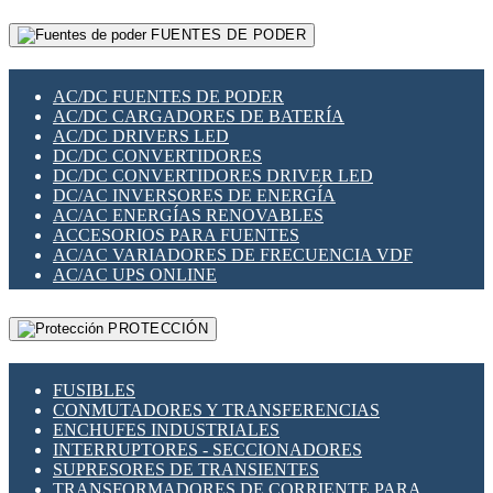
RELÉS INTELIGENTES WIFI
GATEWAY LORAWAN
RELÉS MINIATURA DE POTENCIA
FUENTES DE PODER
GESTIÓN DE REDES
SENSORES MAGNÉTICOS
INFRAESTRUCTURA ETHERCAT
SOPORTE PARA CIRCUITO IMPRESO
PERIFÉRICOS DE RED
SOQUETES PARA RELÉ
AC/DC FUENTES DE PODER
PLACAS MODULARES IOT
SWITCH Y MICROSWITCH
AC/DC CARGADORES DE BATERÍA
SWITCHES Y REDES WIFI
TARJETAS PI
AC/DC DRIVERS LED
SOLUCIONES IOT
UNIÓN Y DERIVACIÓN DE CABLE
DC/DC CONVERTIDORES
SOLUCIONES LORAWAN
DC/DC CONVERTIDORES DRIVER LED
SOLUCIONES RED CELULAR
DC/AC INVERSORES DE ENERGÍA
SEGURIDAD PARA REDES
AC/AC ENERGÍAS RENOVABLES
SWITCHES LAN
ACCESORIOS PARA FUENTES
TELEFONÍA IP (VOIP)
AC/AC VARIADORES DE FRECUENCIA VDF
VIGILANCIA IP (CCTV)
AC/AC UPS ONLINE
MESHTASTIC
PROTECCIÓN
FUSIBLES
CONMUTADORES Y TRANSFERENCIAS
ENCHUFES INDUSTRIALES
INTERRUPTORES - SECCIONADORES
SUPRESORES DE TRANSIENTES
TRANSFORMADORES DE CORRIENTE PARA