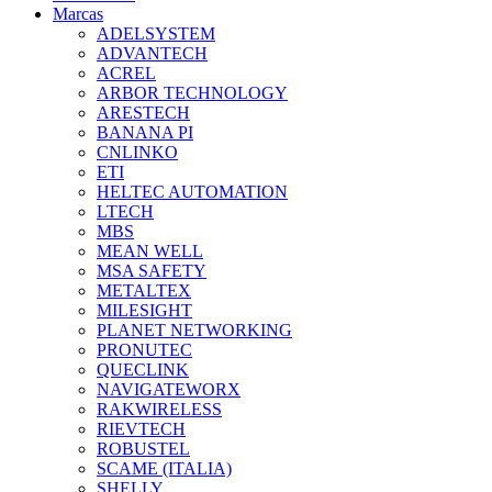
Marcas
ADELSYSTEM
ADVANTECH
ACREL
ARBOR TECHNOLOGY
ARESTECH
BANANA PI
CNLINKO
ETI
HELTEC AUTOMATION
LTECH
MBS
MEAN WELL
MSA SAFETY
METALTEX
MILESIGHT
PLANET NETWORKING
PRONUTEC
QUECLINK
NAVIGATEWORX
RAKWIRELESS
RIEVTECH
ROBUSTEL
SCAME (ITALIA)
SHELLY