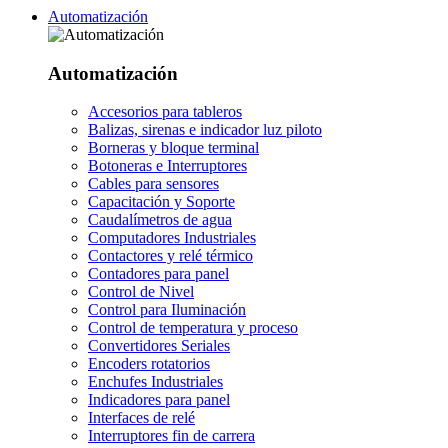
Automatización
Automatización
Accesorios para tableros
Balizas, sirenas e indicador luz piloto
Borneras y bloque terminal
Botoneras e Interruptores
Cables para sensores
Capacitación y Soporte
Caudalímetros de agua
Computadores Industriales
Contactores y relé térmico
Contadores para panel
Control de Nivel
Control para Iluminación
Control de temperatura y proceso
Convertidores Seriales
Encoders rotatorios
Enchufes Industriales
Indicadores para panel
Interfaces de relé
Interruptores fin de carrera