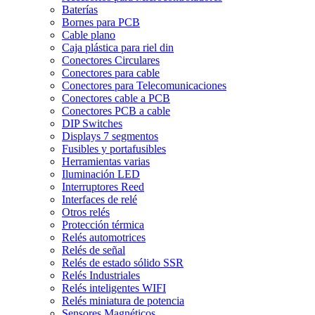
Baterías
Bornes para PCB
Cable plano
Caja plástica para riel din
Conectores Circulares
Conectores para cable
Conectores para Telecomunicaciones
Conectores cable a PCB
Conectores PCB a cable
DIP Switches
Displays 7 segmentos
Fusibles y portafusibles
Herramientas varias
Iluminación LED
Interruptores Reed
Interfaces de relé
Otros relés
Protección térmica
Relés automotrices
Relés de señal
Relés de estado sólido SSR
Relés Industriales
Relés inteligentes WIFI
Relés miniatura de potencia
Sensores Magnéticos