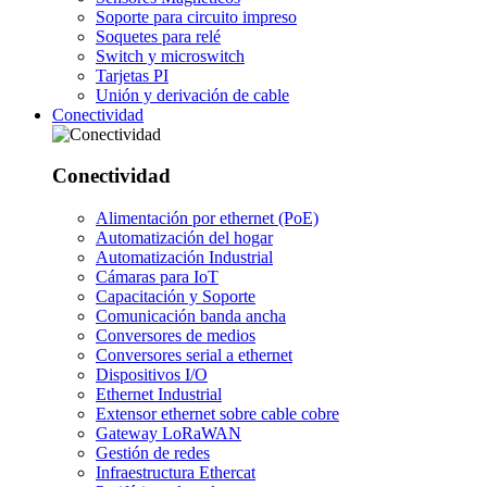
Soporte para circuito impreso
Soquetes para relé
Switch y microswitch
Tarjetas PI
Unión y derivación de cable
Conectividad
Conectividad
Alimentación por ethernet (PoE)
Automatización del hogar
Automatización Industrial
Cámaras para IoT
Capacitación y Soporte
Comunicación banda ancha
Conversores de medios
Conversores serial a ethernet
Dispositivos I/O
Ethernet Industrial
Extensor ethernet sobre cable cobre
Gateway LoRaWAN
Gestión de redes
Infraestructura Ethercat