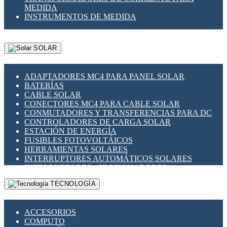
MEDIDA
INSTRUMENTOS DE MEDIDA
SOLAR
ADAPTADORES MC4 PARA PANEL SOLAR
BATERÍAS
CABLE SOLAR
CONECTORES MC4 PARA CABLE SOLAR
CONMUTADORES Y TRANSFERENCIAS PARA DC
CONTROLADORES DE CARGA SOLAR
ESTACIÓN DE ENERGÍA
FUSIBLES FOTOVOLTÁICOS
HERRAMIENTAS SOLARES
INTERRUPTORES AUTOMÁTICOS SOLARES
INTERRUPTORES - SECCIONADORES
FOTOVOLTÁICOS
TECNOLOGÍA
MONTAJE PANEL SOLAR
PORTA FUSIBLES Y SECCIONADORES
FOTOVOLTAICOS
ACCESORIOS
SUPRESOR DE TRANSIENTES SPDS PARA
COMPUTO
APLICACIONES FOTOVOLTAICAS