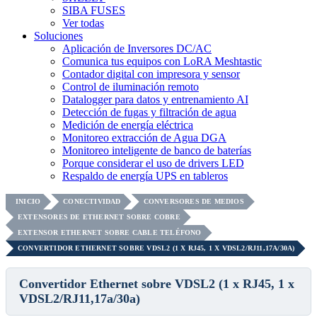
SIBA FUSES
Ver todas
Soluciones
Aplicación de Inversores DC/AC
Comunica tus equipos con LoRA Meshtastic
Contador digital con impresora y sensor
Control de iluminación remoto
Datalogger para datos y entrenamiento AI
Detección de fugas y filtración de agua
Medición de energía eléctrica
Monitoreo extracción de Agua DGA
Monitoreo inteligente de banco de baterías
Porque considerar el uso de drivers LED
Respaldo de energía UPS en tableros
INICIO
CONECTIVIDAD
CONVERSORES DE MEDIOS
EXTENSORES DE ETHERNET SOBRE COBRE
EXTENSOR ETHERNET SOBRE CABLE TELÉFONO
CONVERTIDOR ETHERNET SOBRE VDSL2 (1 X RJ45, 1 X VDSL2/RJ11,17A/30A)
Convertidor Ethernet sobre VDSL2 (1 x RJ45, 1 x
VDSL2/RJ11,17a/30a)