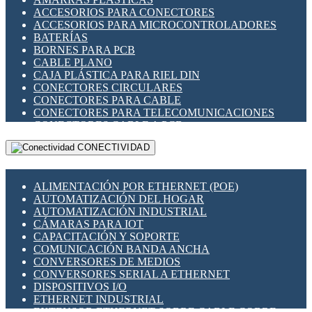
ENCHUFES INDUSTRIALES
ACCESORIOS PARA CONECTORES
INDICADORES PARA PANEL
ACCESORIOS PARA MICROCONTROLADORES
INTERFACES DE RELÉ
BATERÍAS
INTERRUPTORES FIN DE CARRERA
BORNES PARA PCB
LLAVES CONMUTADORAS
CABLE PLANO
MEDIDORES DE ENERGÍA Y TC'S DE CORRIENTE
CAJA PLÁSTICA PARA RIEL DIN
MOTORES PASO A PASO
CONECTORES CIRCULARES
PANTALLAS HMI
CONECTORES PARA CABLE
PLC -CONTROLADORES LÓGICO PROGRAMABLES
CONECTORES PARA TELECOMUNICACIONES
PROGRAMADORES DE HORARIO
CONECTORES CABLE A PCB
PROTECCIÓN ELÉCTRICA
CONECTORES PCB A CABLE
RELÉS DE PROTECCIÓN
CONECTIVIDAD
DIP SWITCHES
SENSORES CAPACITIVOS
DISPLAYS 7 SEGMENTOS
SENSORES DE POSICIÓN LINEAL
FUSIBLES Y PORTAFUSIBLES
SENSORES FOTOELÉCTRICOS
ALIMENTACIÓN POR ETHERNET (POE)
HERRAMIENTAS VARIAS
SENSORES INDUCTIVOS
AUTOMATIZACIÓN DEL HOGAR
ILUMINACIÓN LED
TEMPORIZADORES
AUTOMATIZACIÓN INDUSTRIAL
INTERRUPTORES REED
VARIACS
CÁMARAS PARA IOT
INTERFACES DE RELÉ
VARIADORES DE FRECUENCIA [VDF]
CAPACITACIÓN Y SOPORTE
OTROS RELÉS
SECCIONADORES - INTERRUPTORES
COMUNICACIÓN BANDA ANCHA
PROTECCIÓN TÉRMICA
MAQUINARIA
CONVERSORES DE MEDIOS
RELÉS AUTOMOTRICES
CONVERSORES SERIAL A ETHERNET
RELÉS DE SEÑAL
DISPOSITIVOS I/O
RELÉS DE ESTADO SÓLIDO SSR
ETHERNET INDUSTRIAL
RELÉS INDUSTRIALES
EXTENSOR ETHERNET SOBRE CABLE COBRE