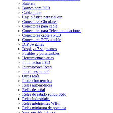
Baterías
Bornes para PCB
Cable plano
Caja plástica para riel din
Conectores Circulares
Conectores para cable
Conectores para Telecomunicaciones
Conectores cable a PCB
Conectores PCB a cable
DIP Switches
Displays 7 segmentos
Fusibles y portafusibles
Herramientas varias
Iluminación LED
Interruptores Reed
Interfaces de relé
Otros relés
Protección térmica
Relés automotrices
Relés de señal
Relés de estado sólido SSR
Relés Industriales
Relés inteligentes WIFI
Relés miniatura de potencia
Sensores Magnéticos