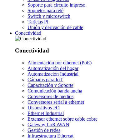
Soporte para circuito impreso
Soquetes para relé
Switch y microswitch
Tarjetas PI
Unión y derivación de cable
Conectividad
Conectividad
Alimentación por ethernet (PoE)
Automatización del hogar
Automatización Industrial
Cámaras para IoT
Capacitación y Soporte
Comunicación banda ancha
Conversores de medios
Conversores serial a ethernet
Dispositivos I/O
Ethernet Industrial
Extensor ethernet sobre cable cobre
Gateway LoRaWAN
Gestión de redes
Infraestructura Ethercat