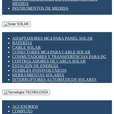
MEDIDA
INSTRUMENTOS DE MEDIDA
SOLAR
ADAPTADORES MC4 PARA PANEL SOLAR
BATERÍAS
CABLE SOLAR
CONECTORES MC4 PARA CABLE SOLAR
CONMUTADORES Y TRANSFERENCIAS PARA DC
CONTROLADORES DE CARGA SOLAR
ESTACIÓN DE ENERGÍA
FUSIBLES FOTOVOLTÁICOS
HERRAMIENTAS SOLARES
INTERRUPTORES AUTOMÁTICOS SOLARES
INTERRUPTORES - SECCIONADORES
FOTOVOLTÁICOS
TECNOLOGÍA
MONTAJE PANEL SOLAR
PORTA FUSIBLES Y SECCIONADORES
FOTOVOLTAICOS
ACCESORIOS
SUPRESOR DE TRANSIENTES SPDS PARA
COMPUTO
APLICACIONES FOTOVOLTAICAS