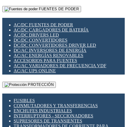
RELÉS INTELIGENTES WIFI
GATEWAY LORAWAN
RELÉS MINIATURA DE POTENCIA
FUENTES DE PODER
GESTIÓN DE REDES
SENSORES MAGNÉTICOS
INFRAESTRUCTURA ETHERCAT
SOPORTE PARA CIRCUITO IMPRESO
PERIFÉRICOS DE RED
SOQUETES PARA RELÉ
AC/DC FUENTES DE PODER
PLACAS MODULARES IOT
SWITCH Y MICROSWITCH
AC/DC CARGADORES DE BATERÍA
SWITCHES Y REDES WIFI
TARJETAS PI
AC/DC DRIVERS LED
SOLUCIONES IOT
UNIÓN Y DERIVACIÓN DE CABLE
DC/DC CONVERTIDORES
SOLUCIONES LORAWAN
DC/DC CONVERTIDORES DRIVER LED
SOLUCIONES RED CELULAR
DC/AC INVERSORES DE ENERGÍA
SEGURIDAD PARA REDES
AC/AC ENERGÍAS RENOVABLES
SWITCHES LAN
ACCESORIOS PARA FUENTES
TELEFONÍA IP (VOIP)
AC/AC VARIADORES DE FRECUENCIA VDF
VIGILANCIA IP (CCTV)
AC/AC UPS ONLINE
MESHTASTIC
PROTECCIÓN
FUSIBLES
CONMUTADORES Y TRANSFERENCIAS
ENCHUFES INDUSTRIALES
INTERRUPTORES - SECCIONADORES
SUPRESORES DE TRANSIENTES
TRANSFORMADORES DE CORRIENTE PARA