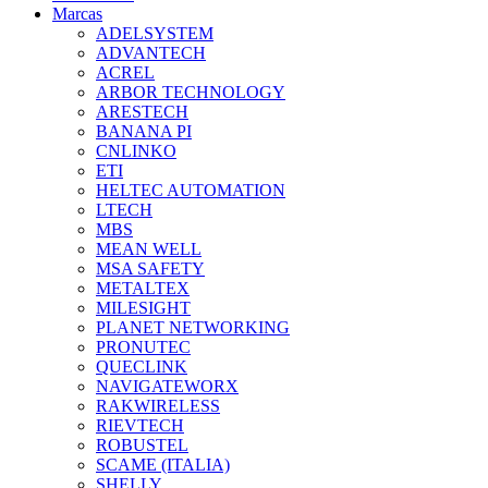
Marcas
ADELSYSTEM
ADVANTECH
ACREL
ARBOR TECHNOLOGY
ARESTECH
BANANA PI
CNLINKO
ETI
HELTEC AUTOMATION
LTECH
MBS
MEAN WELL
MSA SAFETY
METALTEX
MILESIGHT
PLANET NETWORKING
PRONUTEC
QUECLINK
NAVIGATEWORX
RAKWIRELESS
RIEVTECH
ROBUSTEL
SCAME (ITALIA)
SHELLY