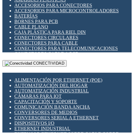
ENCHUFES INDUSTRIALES
ACCESORIOS PARA CONECTORES
INDICADORES PARA PANEL
ACCESORIOS PARA MICROCONTROLADORES
INTERFACES DE RELÉ
BATERÍAS
INTERRUPTORES FIN DE CARRERA
BORNES PARA PCB
LLAVES CONMUTADORAS
CABLE PLANO
MEDIDORES DE ENERGÍA Y TC'S DE CORRIENTE
CAJA PLÁSTICA PARA RIEL DIN
MOTORES PASO A PASO
CONECTORES CIRCULARES
PANTALLAS HMI
CONECTORES PARA CABLE
PLC -CONTROLADORES LÓGICO PROGRAMABLES
CONECTORES PARA TELECOMUNICACIONES
PROGRAMADORES DE HORARIO
CONECTORES CABLE A PCB
PROTECCIÓN ELÉCTRICA
CONECTORES PCB A CABLE
RELÉS DE PROTECCIÓN
CONECTIVIDAD
DIP SWITCHES
SENSORES CAPACITIVOS
DISPLAYS 7 SEGMENTOS
SENSORES DE POSICIÓN LINEAL
FUSIBLES Y PORTAFUSIBLES
SENSORES FOTOELÉCTRICOS
ALIMENTACIÓN POR ETHERNET (POE)
HERRAMIENTAS VARIAS
SENSORES INDUCTIVOS
AUTOMATIZACIÓN DEL HOGAR
ILUMINACIÓN LED
TEMPORIZADORES
AUTOMATIZACIÓN INDUSTRIAL
INTERRUPTORES REED
VARIACS
CÁMARAS PARA IOT
INTERFACES DE RELÉ
VARIADORES DE FRECUENCIA [VDF]
CAPACITACIÓN Y SOPORTE
OTROS RELÉS
SECCIONADORES - INTERRUPTORES
COMUNICACIÓN BANDA ANCHA
PROTECCIÓN TÉRMICA
MAQUINARIA
CONVERSORES DE MEDIOS
RELÉS AUTOMOTRICES
CONVERSORES SERIAL A ETHERNET
RELÉS DE SEÑAL
DISPOSITIVOS I/O
RELÉS DE ESTADO SÓLIDO SSR
ETHERNET INDUSTRIAL
RELÉS INDUSTRIALES
EXTENSOR ETHERNET SOBRE CABLE COBRE