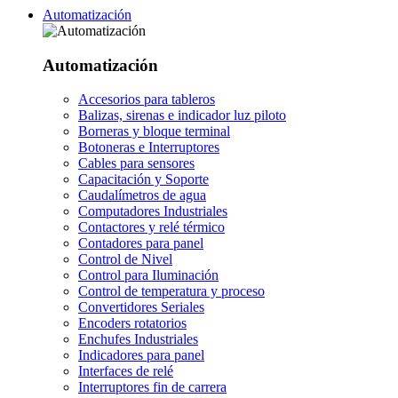
Automatización
Automatización
Accesorios para tableros
Balizas, sirenas e indicador luz piloto
Borneras y bloque terminal
Botoneras e Interruptores
Cables para sensores
Capacitación y Soporte
Caudalímetros de agua
Computadores Industriales
Contactores y relé térmico
Contadores para panel
Control de Nivel
Control para Iluminación
Control de temperatura y proceso
Convertidores Seriales
Encoders rotatorios
Enchufes Industriales
Indicadores para panel
Interfaces de relé
Interruptores fin de carrera