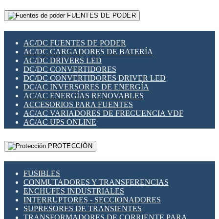
RELÉS INTELIGENTES WIFI
GATEWAY LORAWAN
RELÉS MINIATURA DE POTENCIA
FUENTES DE PODER
GESTIÓN DE REDES
SENSORES MAGNÉTICOS
INFRAESTRUCTURA ETHERCAT
SOPORTE PARA CIRCUITO IMPRESO
PERIFÉRICOS DE RED
SOQUETES PARA RELÉ
AC/DC FUENTES DE PODER
PLACAS MODULARES IOT
SWITCH Y MICROSWITCH
AC/DC CARGADORES DE BATERÍA
SWITCHES Y REDES WIFI
TARJETAS PI
AC/DC DRIVERS LED
SOLUCIONES IOT
UNIÓN Y DERIVACIÓN DE CABLE
DC/DC CONVERTIDORES
SOLUCIONES LORAWAN
DC/DC CONVERTIDORES DRIVER LED
SOLUCIONES RED CELULAR
DC/AC INVERSORES DE ENERGÍA
SEGURIDAD PARA REDES
AC/AC ENERGÍAS RENOVABLES
SWITCHES LAN
ACCESORIOS PARA FUENTES
TELEFONÍA IP (VOIP)
AC/AC VARIADORES DE FRECUENCIA VDF
VIGILANCIA IP (CCTV)
AC/AC UPS ONLINE
MESHTASTIC
PROTECCIÓN
FUSIBLES
CONMUTADORES Y TRANSFERENCIAS
ENCHUFES INDUSTRIALES
INTERRUPTORES - SECCIONADORES
SUPRESORES DE TRANSIENTES
TRANSFORMADORES DE CORRIENTE PARA