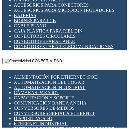
ENCHUFES INDUSTRIALES
ACCESORIOS PARA CONECTORES
INDICADORES PARA PANEL
ACCESORIOS PARA MICROCONTROLADORES
INTERFACES DE RELÉ
BATERÍAS
INTERRUPTORES FIN DE CARRERA
BORNES PARA PCB
LLAVES CONMUTADORAS
CABLE PLANO
MEDIDORES DE ENERGÍA Y TC'S DE CORRIENTE
CAJA PLÁSTICA PARA RIEL DIN
MOTORES PASO A PASO
CONECTORES CIRCULARES
PANTALLAS HMI
CONECTORES PARA CABLE
PLC -CONTROLADORES LÓGICO PROGRAMABLES
CONECTORES PARA TELECOMUNICACIONES
PROGRAMADORES DE HORARIO
CONECTORES CABLE A PCB
PROTECCIÓN ELÉCTRICA
CONECTORES PCB A CABLE
RELÉS DE PROTECCIÓN
CONECTIVIDAD
DIP SWITCHES
SENSORES CAPACITIVOS
DISPLAYS 7 SEGMENTOS
SENSORES DE POSICIÓN LINEAL
FUSIBLES Y PORTAFUSIBLES
SENSORES FOTOELÉCTRICOS
ALIMENTACIÓN POR ETHERNET (POE)
HERRAMIENTAS VARIAS
SENSORES INDUCTIVOS
AUTOMATIZACIÓN DEL HOGAR
ILUMINACIÓN LED
TEMPORIZADORES
AUTOMATIZACIÓN INDUSTRIAL
INTERRUPTORES REED
VARIACS
CÁMARAS PARA IOT
INTERFACES DE RELÉ
VARIADORES DE FRECUENCIA [VDF]
CAPACITACIÓN Y SOPORTE
OTROS RELÉS
SECCIONADORES - INTERRUPTORES
COMUNICACIÓN BANDA ANCHA
PROTECCIÓN TÉRMICA
MAQUINARIA
CONVERSORES DE MEDIOS
RELÉS AUTOMOTRICES
CONVERSORES SERIAL A ETHERNET
RELÉS DE SEÑAL
DISPOSITIVOS I/O
RELÉS DE ESTADO SÓLIDO SSR
ETHERNET INDUSTRIAL
RELÉS INDUSTRIALES
EXTENSOR ETHERNET SOBRE CABLE COBRE