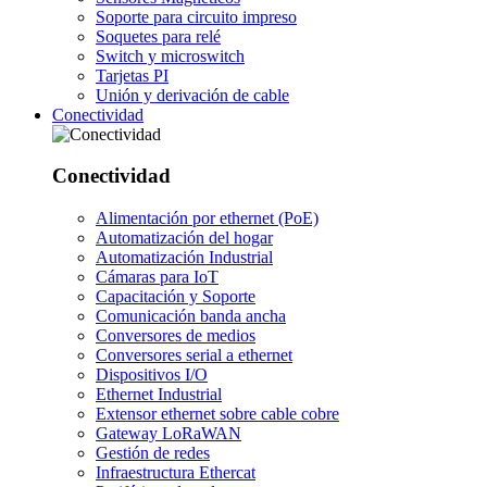
Soporte para circuito impreso
Soquetes para relé
Switch y microswitch
Tarjetas PI
Unión y derivación de cable
Conectividad
Conectividad
Alimentación por ethernet (PoE)
Automatización del hogar
Automatización Industrial
Cámaras para IoT
Capacitación y Soporte
Comunicación banda ancha
Conversores de medios
Conversores serial a ethernet
Dispositivos I/O
Ethernet Industrial
Extensor ethernet sobre cable cobre
Gateway LoRaWAN
Gestión de redes
Infraestructura Ethercat