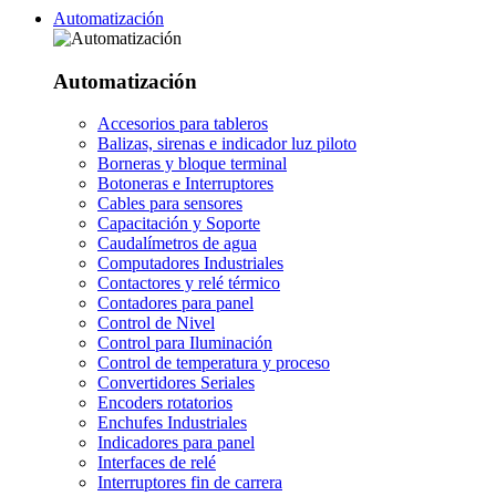
Automatización
Automatización
Accesorios para tableros
Balizas, sirenas e indicador luz piloto
Borneras y bloque terminal
Botoneras e Interruptores
Cables para sensores
Capacitación y Soporte
Caudalímetros de agua
Computadores Industriales
Contactores y relé térmico
Contadores para panel
Control de Nivel
Control para Iluminación
Control de temperatura y proceso
Convertidores Seriales
Encoders rotatorios
Enchufes Industriales
Indicadores para panel
Interfaces de relé
Interruptores fin de carrera