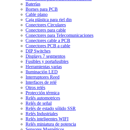
Baterías
Bornes para PCB
Cable plano
Caja plástica para riel din
Conectores Circulares
Conectores para cable
Conectores para Telecomunicaciones
Conectores cable a PCB
Conectores PCB a cable
DIP Switches
Displays 7 segmentos
Fusibles y portafusibles
Herramientas varias
Iluminación LED
Interruptores Reed
Interfaces de relé
Otros relés
Protección térmica
Relés automotrices
Relés de señal
Relés de estado sólido SSR
Relés Industriales
Relés inteligentes WIFI
Relés miniatura de potencia
Sensores Magnéticos