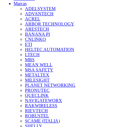
Marcas
ADELSYSTEM
ADVANTECH
ACREL
ARBOR TECHNOLOGY
ARESTECH
BANANA PI
CNLINKO
ETI
HELTEC AUTOMATION
LTECH
MBS
MEAN WELL
MSA SAFETY
METALTEX
MILESIGHT
PLANET NETWORKING
PRONUTEC
QUECLINK
NAVIGATEWORX
RAKWIRELESS
RIEVTECH
ROBUSTEL
SCAME (ITALIA)
SHELLY