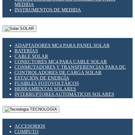
MEDIDA
INSTRUMENTOS DE MEDIDA
SOLAR
ADAPTADORES MC4 PARA PANEL SOLAR
BATERÍAS
CABLE SOLAR
CONECTORES MC4 PARA CABLE SOLAR
CONMUTADORES Y TRANSFERENCIAS PARA DC
CONTROLADORES DE CARGA SOLAR
ESTACIÓN DE ENERGÍA
FUSIBLES FOTOVOLTÁICOS
HERRAMIENTAS SOLARES
INTERRUPTORES AUTOMÁTICOS SOLARES
INTERRUPTORES - SECCIONADORES
FOTOVOLTÁICOS
TECNOLOGÍA
MONTAJE PANEL SOLAR
PORTA FUSIBLES Y SECCIONADORES
FOTOVOLTAICOS
ACCESORIOS
SUPRESOR DE TRANSIENTES SPDS PARA
COMPUTO
APLICACIONES FOTOVOLTAICAS