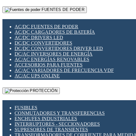
RELÉS INTELIGENTES WIFI
GATEWAY LORAWAN
RELÉS MINIATURA DE POTENCIA
FUENTES DE PODER
GESTIÓN DE REDES
SENSORES MAGNÉTICOS
INFRAESTRUCTURA ETHERCAT
SOPORTE PARA CIRCUITO IMPRESO
PERIFÉRICOS DE RED
SOQUETES PARA RELÉ
AC/DC FUENTES DE PODER
PLACAS MODULARES IOT
SWITCH Y MICROSWITCH
AC/DC CARGADORES DE BATERÍA
SWITCHES Y REDES WIFI
TARJETAS PI
AC/DC DRIVERS LED
SOLUCIONES IOT
UNIÓN Y DERIVACIÓN DE CABLE
DC/DC CONVERTIDORES
SOLUCIONES LORAWAN
DC/DC CONVERTIDORES DRIVER LED
SOLUCIONES RED CELULAR
DC/AC INVERSORES DE ENERGÍA
SEGURIDAD PARA REDES
AC/AC ENERGÍAS RENOVABLES
SWITCHES LAN
ACCESORIOS PARA FUENTES
TELEFONÍA IP (VOIP)
AC/AC VARIADORES DE FRECUENCIA VDF
VIGILANCIA IP (CCTV)
AC/AC UPS ONLINE
MESHTASTIC
PROTECCIÓN
FUSIBLES
CONMUTADORES Y TRANSFERENCIAS
ENCHUFES INDUSTRIALES
INTERRUPTORES - SECCIONADORES
SUPRESORES DE TRANSIENTES
TRANSFORMADORES DE CORRIENTE PARA MEDID