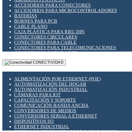
ENCHUFES INDUSTRIALES
ACCESORIOS PARA CONECTORES
INDICADORES PARA PANEL
ACCESORIOS PARA MICROCONTROLADORES
INTERFACES DE RELÉ
BATERÍAS
INTERRUPTORES FIN DE CARRERA
BORNES PARA PCB
LLAVES CONMUTADORAS
CABLE PLANO
MEDIDORES DE ENERGÍA Y TC'S DE CORRIENTE
CAJA PLÁSTICA PARA RIEL DIN
MOTORES PASO A PASO
CONECTORES CIRCULARES
PANTALLAS HMI
CONECTORES PARA CABLE
PLC -CONTROLADORES LÓGICO PROGRAMABLES
CONECTORES PARA TELECOMUNICACIONES
PROGRAMADORES DE HORARIO
CONECTORES CABLE A PCB
PROTECCIÓN ELÉCTRICA
CONECTORES PCB A CABLE
RELÉS DE PROTECCIÓN
CONECTIVIDAD
DIP SWITCHES
SENSORES CAPACITIVOS
DISPLAYS 7 SEGMENTOS
SENSORES DE POSICIÓN LINEAL
FUSIBLES Y PORTAFUSIBLES
SENSORES FOTOELÉCTRICOS
ALIMENTACIÓN POR ETHERNET (POE)
HERRAMIENTAS VARIAS
SENSORES INDUCTIVOS
AUTOMATIZACIÓN DEL HOGAR
ILUMINACIÓN LED
TEMPORIZADORES
AUTOMATIZACIÓN INDUSTRIAL
INTERRUPTORES REED
VARIACS
CÁMARAS PARA IOT
INTERFACES DE RELÉ
VARIADORES DE FRECUENCIA [VDF]
CAPACITACIÓN Y SOPORTE
OTROS RELÉS
SECCIONADORES - INTERRUPTORES
COMUNICACIÓN BANDA ANCHA
PROTECCIÓN TÉRMICA
MAQUINARIA
CONVERSORES DE MEDIOS
RELÉS AUTOMOTRICES
CONVERSORES SERIAL A ETHERNET
RELÉS DE SEÑAL
DISPOSITIVOS I/O
RELÉS DE ESTADO SÓLIDO SSR
ETHERNET INDUSTRIAL
RELÉS INDUSTRIALES
EXTENSOR ETHERNET SOBRE CABLE COBRE