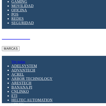
GAMING
MOVILIDAD
OFICINA
POS
REDES
SEGURIDAD
A PEDIDO
MARCAS
Ver todas
ADELSYSTEM
ADVANTECH
ACREL
ARBOR TECHNOLOGY
ARESTECH
BANANA PI
CNLINKO
ETI
HELTEC AUTOMATION
LTECH