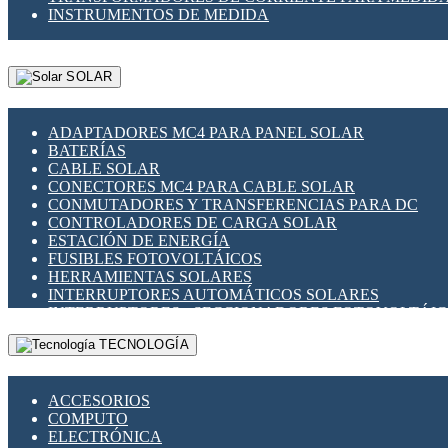
INSTRUMENTOS DE MEDIDA
SOLAR
ADAPTADORES MC4 PARA PANEL SOLAR
BATERÍAS
CABLE SOLAR
CONECTORES MC4 PARA CABLE SOLAR
CONMUTADORES Y TRANSFERENCIAS PARA DC
CONTROLADORES DE CARGA SOLAR
ESTACIÓN DE ENERGÍA
FUSIBLES FOTOVOLTÁICOS
HERRAMIENTAS SOLARES
INTERRUPTORES AUTOMÁTICOS SOLARES
INTERRUPTORES - SECCIONADORES FOTOVOLTÁI
MONTAJE PANEL SOLAR
TECNOLOGÍA
PORTA FUSIBLES Y SECCIONADORES FOTOVOLTAI
SUPRESOR DE TRANSIENTES SPDS PARA APLICACI
ACCESORIOS
COMPUTO
ELECTRÓNICA