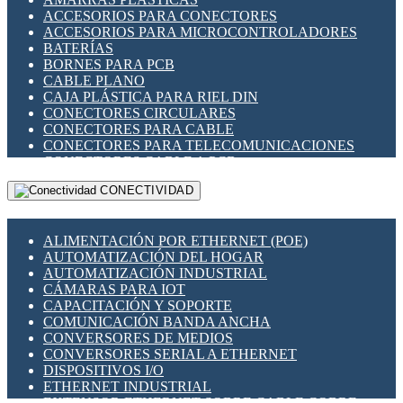
ENCHUFES INDUSTRIALES
ACCESORIOS PARA CONECTORES
INDICADORES PARA PANEL
ACCESORIOS PARA MICROCONTROLADORES
INTERFACES DE RELÉ
BATERÍAS
INTERRUPTORES FIN DE CARRERA
BORNES PARA PCB
LLAVES CONMUTADORAS
CABLE PLANO
MEDIDORES DE ENERGÍA Y TC'S DE CORRIENTE
CAJA PLÁSTICA PARA RIEL DIN
MOTORES PASO A PASO
CONECTORES CIRCULARES
PANTALLAS HMI
CONECTORES PARA CABLE
PLC -CONTROLADORES LÓGICO PROGRAMABLES
CONECTORES PARA TELECOMUNICACIONES
PROGRAMADORES DE HORARIO
CONECTORES CABLE A PCB
PROTECCIÓN ELÉCTRICA
CONECTORES PCB A CABLE
RELÉS DE PROTECCIÓN
CONECTIVIDAD
DIP SWITCHES
SENSORES CAPACITIVOS
DISPLAYS 7 SEGMENTOS
SENSORES DE POSICIÓN LINEAL
FUSIBLES Y PORTAFUSIBLES
SENSORES FOTOELÉCTRICOS
ALIMENTACIÓN POR ETHERNET (POE)
HERRAMIENTAS VARIAS
SENSORES INDUCTIVOS
AUTOMATIZACIÓN DEL HOGAR
ILUMINACIÓN LED
TEMPORIZADORES
AUTOMATIZACIÓN INDUSTRIAL
INTERRUPTORES REED
VARIACS
CÁMARAS PARA IOT
INTERFACES DE RELÉ
VARIADORES DE FRECUENCIA [VDF]
CAPACITACIÓN Y SOPORTE
OTROS RELÉS
SECCIONADORES - INTERRUPTORES
COMUNICACIÓN BANDA ANCHA
PROTECCIÓN TÉRMICA
MAQUINARIA
CONVERSORES DE MEDIOS
RELÉS AUTOMOTRICES
CONVERSORES SERIAL A ETHERNET
RELÉS DE SEÑAL
DISPOSITIVOS I/O
RELÉS DE ESTADO SÓLIDO SSR
ETHERNET INDUSTRIAL
RELÉS INDUSTRIALES
EXTENSOR ETHERNET SOBRE CABLE COBRE