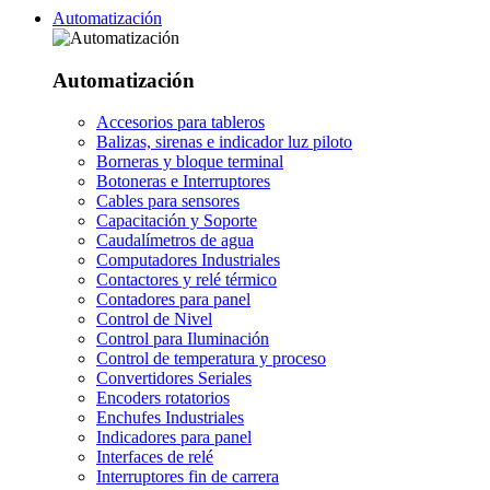
Automatización
Automatización
Accesorios para tableros
Balizas, sirenas e indicador luz piloto
Borneras y bloque terminal
Botoneras e Interruptores
Cables para sensores
Capacitación y Soporte
Caudalímetros de agua
Computadores Industriales
Contactores y relé térmico
Contadores para panel
Control de Nivel
Control para Iluminación
Control de temperatura y proceso
Convertidores Seriales
Encoders rotatorios
Enchufes Industriales
Indicadores para panel
Interfaces de relé
Interruptores fin de carrera