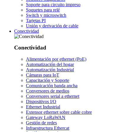
Soporte para circuito impreso
Soquetes para relé
Switch y microswitch
Tarjetas PI
Unión y derivación de cable
Conectividad
Conectividad
Alimentación por ethernet (PoE)
Automatización del hogar
Automatización Industrial
Cámaras para IoT
Capacitación y Soporte
Comunicación banda ancha
Conversores de medios
Conversores serial a ethernet
Dispositivos I/O
Ethernet Industrial
Extensor ethernet sobre cable cobre
Gateway LoRaWAN
Gestión de redes
Infraestructura Ethercat