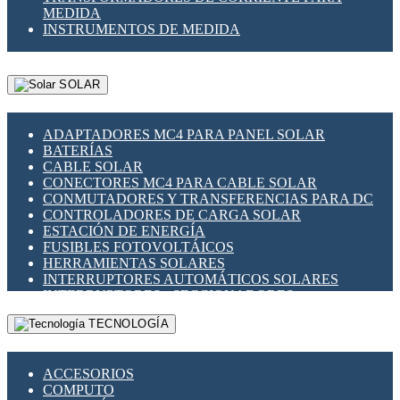
MEDIDA
INSTRUMENTOS DE MEDIDA
SOLAR
ADAPTADORES MC4 PARA PANEL SOLAR
BATERÍAS
CABLE SOLAR
CONECTORES MC4 PARA CABLE SOLAR
CONMUTADORES Y TRANSFERENCIAS PARA DC
CONTROLADORES DE CARGA SOLAR
ESTACIÓN DE ENERGÍA
FUSIBLES FOTOVOLTÁICOS
HERRAMIENTAS SOLARES
INTERRUPTORES AUTOMÁTICOS SOLARES
INTERRUPTORES - SECCIONADORES
FOTOVOLTÁICOS
TECNOLOGÍA
MONTAJE PANEL SOLAR
PORTA FUSIBLES Y SECCIONADORES
FOTOVOLTAICOS
ACCESORIOS
SUPRESOR DE TRANSIENTES SPDS PARA
COMPUTO
APLICACIONES FOTOVOLTAICAS