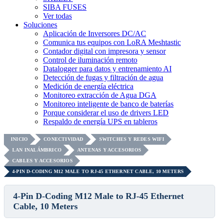
SIBA FUSES
Ver todas
Soluciones
Aplicación de Inversores DC/AC
Comunica tus equipos con LoRA Meshtastic
Contador digital con impresora y sensor
Control de iluminación remoto
Datalogger para datos y entrenamiento AI
Detección de fugas y filtración de agua
Medición de energía eléctrica
Monitoreo extracción de Agua DGA
Monitoreo inteligente de banco de baterías
Porque considerar el uso de drivers LED
Respaldo de energía UPS en tableros
INICIO
CONECTIVIDAD
SWITCHES Y REDES WIFI
LAN INALÁMBRICO
ANTENAS Y ACCESORIOS
CABLES Y ACCESORIOS
4-PIN D-CODING M12 MALE TO RJ-45 ETHERNET CABLE, 10 METERS
4-Pin D-Coding M12 Male to RJ-45 Ethernet
Cable, 10 Meters