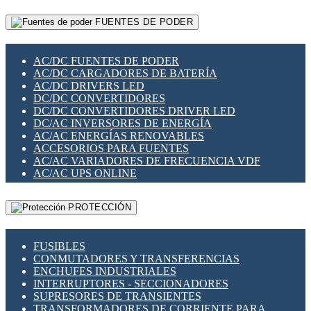
RELÉS INTELIGENTES WIFI
GATEWAY LORAWAN
RELÉS MINIATURA DE POTENCIA
FUENTES DE PODER
GESTIÓN DE REDES
SENSORES MAGNÉTICOS
INFRAESTRUCTURA ETHERCAT
SOPORTE PARA CIRCUITO IMPRESO
PERIFÉRICOS DE RED
SOQUETES PARA RELÉ
AC/DC FUENTES DE PODER
PLACAS MODULARES IOT
SWITCH Y MICROSWITCH
AC/DC CARGADORES DE BATERÍA
SWITCHES Y REDES WIFI
TARJETAS PI
AC/DC DRIVERS LED
SOLUCIONES IOT
UNIÓN Y DERIVACIÓN DE CABLE
DC/DC CONVERTIDORES
SOLUCIONES LORAWAN
DC/DC CONVERTIDORES DRIVER LED
SOLUCIONES RED CELULAR
DC/AC INVERSORES DE ENERGÍA
SEGURIDAD PARA REDES
AC/AC ENERGÍAS RENOVABLES
SWITCHES LAN
ACCESORIOS PARA FUENTES
TELEFONÍA IP (VOIP)
AC/AC VARIADORES DE FRECUENCIA VDF
VIGILANCIA IP (CCTV)
AC/AC UPS ONLINE
MESHTASTIC
PROTECCIÓN
FUSIBLES
CONMUTADORES Y TRANSFERENCIAS
ENCHUFES INDUSTRIALES
INTERRUPTORES - SECCIONADORES
SUPRESORES DE TRANSIENTES
TRANSFORMADORES DE CORRIENTE PARA