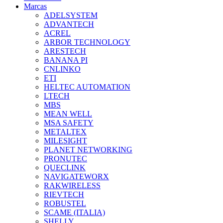
Marcas
ADELSYSTEM
ADVANTECH
ACREL
ARBOR TECHNOLOGY
ARESTECH
BANANA PI
CNLINKO
ETI
HELTEC AUTOMATION
LTECH
MBS
MEAN WELL
MSA SAFETY
METALTEX
MILESIGHT
PLANET NETWORKING
PRONUTEC
QUECLINK
NAVIGATEWORX
RAKWIRELESS
RIEVTECH
ROBUSTEL
SCAME (ITALIA)
SHELLY