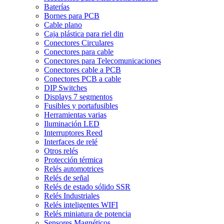
Baterías
Bornes para PCB
Cable plano
Caja plástica para riel din
Conectores Circulares
Conectores para cable
Conectores para Telecomunicaciones
Conectores cable a PCB
Conectores PCB a cable
DIP Switches
Displays 7 segmentos
Fusibles y portafusibles
Herramientas varias
Iluminación LED
Interruptores Reed
Interfaces de relé
Otros relés
Protección térmica
Relés automotrices
Relés de señal
Relés de estado sólido SSR
Relés Industriales
Relés inteligentes WIFI
Relés miniatura de potencia
Sensores Magnéticos