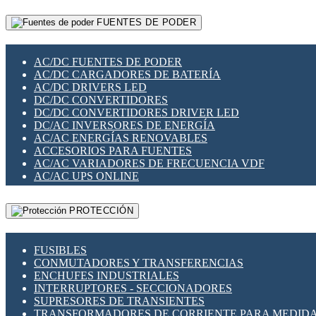
RELÉS INTELIGENTES WIFI
GATEWAY LORAWAN
RELÉS MINIATURA DE POTENCIA
FUENTES DE PODER
GESTIÓN DE REDES
SENSORES MAGNÉTICOS
INFRAESTRUCTURA ETHERCAT
SOPORTE PARA CIRCUITO IMPRESO
PERIFÉRICOS DE RED
SOQUETES PARA RELÉ
AC/DC FUENTES DE PODER
PLACAS MODULARES IOT
SWITCH Y MICROSWITCH
AC/DC CARGADORES DE BATERÍA
SWITCHES Y REDES WIFI
TARJETAS PI
AC/DC DRIVERS LED
SOLUCIONES IOT
UNIÓN Y DERIVACIÓN DE CABLE
DC/DC CONVERTIDORES
SOLUCIONES LORAWAN
DC/DC CONVERTIDORES DRIVER LED
SOLUCIONES RED CELULAR
DC/AC INVERSORES DE ENERGÍA
SEGURIDAD PARA REDES
AC/AC ENERGÍAS RENOVABLES
SWITCHES LAN
ACCESORIOS PARA FUENTES
TELEFONÍA IP (VOIP)
AC/AC VARIADORES DE FRECUENCIA VDF
VIGILANCIA IP (CCTV)
AC/AC UPS ONLINE
MESHTASTIC
PROTECCIÓN
FUSIBLES
CONMUTADORES Y TRANSFERENCIAS
ENCHUFES INDUSTRIALES
INTERRUPTORES - SECCIONADORES
SUPRESORES DE TRANSIENTES
TRANSFORMADORES DE CORRIENTE PARA MEDID