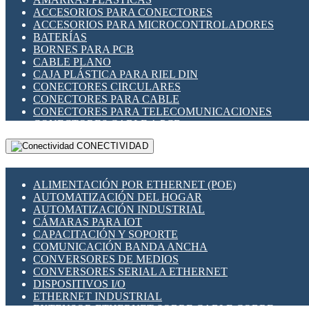
ENCHUFES INDUSTRIALES
ACCESORIOS PARA CONECTORES
INDICADORES PARA PANEL
ACCESORIOS PARA MICROCONTROLADORES
INTERFACES DE RELÉ
BATERÍAS
INTERRUPTORES FIN DE CARRERA
BORNES PARA PCB
LLAVES CONMUTADORAS
CABLE PLANO
MEDIDORES DE ENERGÍA Y TC'S DE CORRIENTE
CAJA PLÁSTICA PARA RIEL DIN
MOTORES PASO A PASO
CONECTORES CIRCULARES
PANTALLAS HMI
CONECTORES PARA CABLE
PLC -CONTROLADORES LÓGICO PROGRAMABLES
CONECTORES PARA TELECOMUNICACIONES
PROGRAMADORES DE HORARIO
CONECTORES CABLE A PCB
PROTECCIÓN ELÉCTRICA
CONECTORES PCB A CABLE
RELÉS DE PROTECCIÓN
CONECTIVIDAD
DIP SWITCHES
SENSORES CAPACITIVOS
DISPLAYS 7 SEGMENTOS
SENSORES DE POSICIÓN LINEAL
FUSIBLES Y PORTAFUSIBLES
SENSORES FOTOELÉCTRICOS
ALIMENTACIÓN POR ETHERNET (POE)
HERRAMIENTAS VARIAS
SENSORES INDUCTIVOS
AUTOMATIZACIÓN DEL HOGAR
ILUMINACIÓN LED
TEMPORIZADORES
AUTOMATIZACIÓN INDUSTRIAL
INTERRUPTORES REED
VARIACS
CÁMARAS PARA IOT
INTERFACES DE RELÉ
VARIADORES DE FRECUENCIA [VDF]
CAPACITACIÓN Y SOPORTE
OTROS RELÉS
SECCIONADORES - INTERRUPTORES
COMUNICACIÓN BANDA ANCHA
PROTECCIÓN TÉRMICA
MAQUINARIA
CONVERSORES DE MEDIOS
RELÉS AUTOMOTRICES
CONVERSORES SERIAL A ETHERNET
RELÉS DE SEÑAL
DISPOSITIVOS I/O
RELÉS DE ESTADO SÓLIDO SSR
ETHERNET INDUSTRIAL
RELÉS INDUSTRIALES
EXTENSOR ETHERNET SOBRE CABLE COBRE