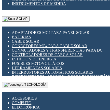
INSTRUMENTOS DE MEDIDA
SOLAR
ADAPTADORES MC4 PARA PANEL SOLAR
BATERÍAS
CABLE SOLAR
CONECTORES MC4 PARA CABLE SOLAR
CONMUTADORES Y TRANSFERENCIAS PARA DC
CONTROLADORES DE CARGA SOLAR
ESTACIÓN DE ENERGÍA
FUSIBLES FOTOVOLTÁICOS
HERRAMIENTAS SOLARES
INTERRUPTORES AUTOMÁTICOS SOLARES
INTERRUPTORES - SECCIONADORES FOTOVOLTÁI
MONTAJE PANEL SOLAR
TECNOLOGÍA
PORTA FUSIBLES Y SECCIONADORES FOTOVOLTAI
SUPRESOR DE TRANSIENTES SPDS PARA APLICACI
ACCESORIOS
COMPUTO
ELECTRÓNICA