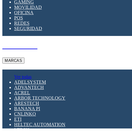
GAMING
MOVILIDAD
OFICINA
POS
REDES
SEGURIDAD
A PEDIDO
MARCAS
Ver todas
ADELSYSTEM
ADVANTECH
ACREL
ARBOR TECHNOLOGY
ARESTECH
BANANA PI
CNLINKO
ETI
HELTEC AUTOMATION
LTECH