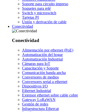
Soporte para circuito impreso
Soquetes para relé
Switch y microswitch
Tarjetas PI
Unión y derivación de cable
Conectividad
Conectividad
Alimentación por ethernet (PoE)
Automatización del hogar
Automatización Industrial
Cámaras para IoT
Capacitación y Soporte
Comunicación banda ancha
Conversores de medios
Conversores serial a ethernet
Dispositivos I/O
Ethernet Industrial
Extensor ethernet sobre cable cobre
Gateway LoRaWAN
Gestión de redes
Infraestructura Ethercat