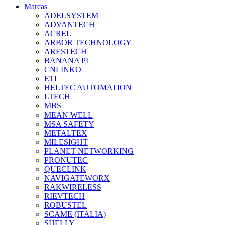
Marcas
ADELSYSTEM
ADVANTECH
ACREL
ARBOR TECHNOLOGY
ARESTECH
BANANA PI
CNLINKO
ETI
HELTEC AUTOMATION
LTECH
MBS
MEAN WELL
MSA SAFETY
METALTEX
MILESIGHT
PLANET NETWORKING
PRONUTEC
QUECLINK
NAVIGATEWORX
RAKWIRELESS
RIEVTECH
ROBUSTEL
SCAME (ITALIA)
SHELLY