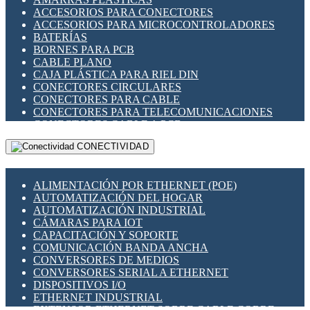
ENCHUFES INDUSTRIALES
ACCESORIOS PARA CONECTORES
INDICADORES PARA PANEL
ACCESORIOS PARA MICROCONTROLADORES
INTERFACES DE RELÉ
BATERÍAS
INTERRUPTORES FIN DE CARRERA
BORNES PARA PCB
LLAVES CONMUTADORAS
CABLE PLANO
MEDIDORES DE ENERGÍA Y TC'S DE CORRIENTE
CAJA PLÁSTICA PARA RIEL DIN
MOTORES PASO A PASO
CONECTORES CIRCULARES
PANTALLAS HMI
CONECTORES PARA CABLE
PLC -CONTROLADORES LÓGICO PROGRAMABLES
CONECTORES PARA TELECOMUNICACIONES
PROGRAMADORES DE HORARIO
CONECTORES CABLE A PCB
PROTECCIÓN ELÉCTRICA
CONECTORES PCB A CABLE
RELÉS DE PROTECCIÓN
CONECTIVIDAD
DIP SWITCHES
SENSORES CAPACITIVOS
DISPLAYS 7 SEGMENTOS
SENSORES DE POSICIÓN LINEAL
FUSIBLES Y PORTAFUSIBLES
SENSORES FOTOELÉCTRICOS
ALIMENTACIÓN POR ETHERNET (POE)
HERRAMIENTAS VARIAS
SENSORES INDUCTIVOS
AUTOMATIZACIÓN DEL HOGAR
ILUMINACIÓN LED
TEMPORIZADORES
AUTOMATIZACIÓN INDUSTRIAL
INTERRUPTORES REED
VARIACS
CÁMARAS PARA IOT
INTERFACES DE RELÉ
VARIADORES DE FRECUENCIA [VDF]
CAPACITACIÓN Y SOPORTE
OTROS RELÉS
SECCIONADORES - INTERRUPTORES
COMUNICACIÓN BANDA ANCHA
PROTECCIÓN TÉRMICA
MAQUINARIA
CONVERSORES DE MEDIOS
RELÉS AUTOMOTRICES
CONVERSORES SERIAL A ETHERNET
RELÉS DE SEÑAL
DISPOSITIVOS I/O
RELÉS DE ESTADO SÓLIDO SSR
ETHERNET INDUSTRIAL
RELÉS INDUSTRIALES
EXTENSOR ETHERNET SOBRE CABLE COBRE