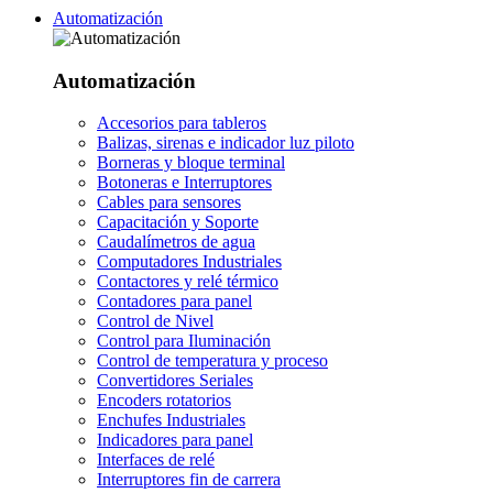
Automatización
Automatización
Accesorios para tableros
Balizas, sirenas e indicador luz piloto
Borneras y bloque terminal
Botoneras e Interruptores
Cables para sensores
Capacitación y Soporte
Caudalímetros de agua
Computadores Industriales
Contactores y relé térmico
Contadores para panel
Control de Nivel
Control para Iluminación
Control de temperatura y proceso
Convertidores Seriales
Encoders rotatorios
Enchufes Industriales
Indicadores para panel
Interfaces de relé
Interruptores fin de carrera