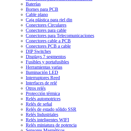
Baterías
Bornes para PCB
Cable plano
Caja plástica para riel din
Conectores Circulares
Conectores para cable
Conectores para Telecomunicaciones
Conectores cable a PCB
Conectores PCB a cable
DIP Switches
Displays 7 segmentos
Fusibles y portafusibles
Herramientas varias
Iluminación LED
Interruptores Reed
Interfaces de relé
Otros relés
Protección térmica
Relés automotrices
Relés de señal
Relés de estado sólido SSR
Relés Industriales
Relés inteligentes WIFI
Relés miniatura de potencia
Sensores Magnéticos