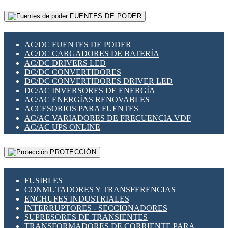
RELÉS INTELIGENTES WIFI
GATEWAY LORAWAN
RELÉS MINIATURA DE POTENCIA
FUENTES DE PODER
GESTIÓN DE REDES
SENSORES MAGNÉTICOS
INFRAESTRUCTURA ETHERCAT
SOPORTE PARA CIRCUITO IMPRESO
PERIFÉRICOS DE RED
SOQUETES PARA RELÉ
AC/DC FUENTES DE PODER
PLACAS MODULARES IOT
SWITCH Y MICROSWITCH
AC/DC CARGADORES DE BATERÍA
SWITCHES Y REDES WIFI
TARJETAS PI
AC/DC DRIVERS LED
SOLUCIONES IOT
UNIÓN Y DERIVACIÓN DE CABLE
DC/DC CONVERTIDORES
SOLUCIONES LORAWAN
DC/DC CONVERTIDORES DRIVER LED
SOLUCIONES RED CELULAR
DC/AC INVERSORES DE ENERGÍA
SEGURIDAD PARA REDES
AC/AC ENERGÍAS RENOVABLES
SWITCHES LAN
ACCESORIOS PARA FUENTES
TELEFONÍA IP (VOIP)
AC/AC VARIADORES DE FRECUENCIA VDF
VIGILANCIA IP (CCTV)
AC/AC UPS ONLINE
MESHTASTIC
PROTECCIÓN
FUSIBLES
CONMUTADORES Y TRANSFERENCIAS
ENCHUFES INDUSTRIALES
INTERRUPTORES - SECCIONADORES
SUPRESORES DE TRANSIENTES
TRANSFORMADORES DE CORRIENTE PARA