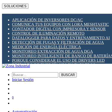
MBS
SOLUCIONES
MEAN WELL
MSA SAFETY
METALTEX
APLICACIÓN DE INVERSORES DC/AC
MILESIGHT
COMUNICA TUS EQUIPOS CON LORA MESHTASTIC
PLANET NETWORKING
CONTADOR DIGITAL CON IMPRESORA Y SENSOR
PRONUTEC
CONTROL DE ILUMINACIÓN REMOTO
QUECLINK
DATALOGGER PARA DATOS Y ENTRENAMIENTO AI
NAVIGATEWORX
DETECCIÓN DE FUGAS Y FILTRACIÓN DE AGUA
RAKWIRELESS
MEDICIÓN DE ENERGÍA ELÉCTRICA
RIEVTECH
MONITOREO EXTRACCIÓN DE AGUA DGA
ROBUSTEL
MONITOREO INTELIGENTE DE BANCO DE BATERÍA
SCAME (ITALIA)
PORQUE CONSIDERAR EL USO DE DRIVERS LED
SHELLY
RESPALDO DE ENERGÍA UPS EN TABLEROS
SIBA FUSES
SOCOMEC
ZOYO
BUSCAR
ZONA INDUSTRIAL SOLAR
Iniciar Sesión
0
Automatización