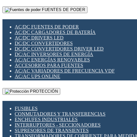
RELÉS INTELIGENTES WIFI
GATEWAY LORAWAN
RELÉS MINIATURA DE POTENCIA
FUENTES DE PODER
GESTIÓN DE REDES
SENSORES MAGNÉTICOS
INFRAESTRUCTURA ETHERCAT
SOPORTE PARA CIRCUITO IMPRESO
PERIFÉRICOS DE RED
SOQUETES PARA RELÉ
AC/DC FUENTES DE PODER
PLACAS MODULARES IOT
SWITCH Y MICROSWITCH
AC/DC CARGADORES DE BATERÍA
SWITCHES Y REDES WIFI
TARJETAS PI
AC/DC DRIVERS LED
SOLUCIONES IOT
UNIÓN Y DERIVACIÓN DE CABLE
DC/DC CONVERTIDORES
SOLUCIONES LORAWAN
DC/DC CONVERTIDORES DRIVER LED
SOLUCIONES RED CELULAR
DC/AC INVERSORES DE ENERGÍA
SEGURIDAD PARA REDES
AC/AC ENERGÍAS RENOVABLES
SWITCHES LAN
ACCESORIOS PARA FUENTES
TELEFONÍA IP (VOIP)
AC/AC VARIADORES DE FRECUENCIA VDF
VIGILANCIA IP (CCTV)
AC/AC UPS ONLINE
MESHTASTIC
PROTECCIÓN
FUSIBLES
CONMUTADORES Y TRANSFERENCIAS
ENCHUFES INDUSTRIALES
INTERRUPTORES - SECCIONADORES
SUPRESORES DE TRANSIENTES
TRANSFORMADORES DE CORRIENTE PARA MEDID