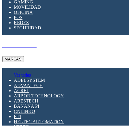
GAMING
MOVILIDAD
OFICINA
POS
REDES
SEGURIDAD
A PEDIDO
MARCAS
Ver todas
ADELSYSTEM
ADVANTECH
ACREL
ARBOR TECHNOLOGY
ARESTECH
BANANA PI
CNLINKO
ETI
HELTEC AUTOMATION
LTECH