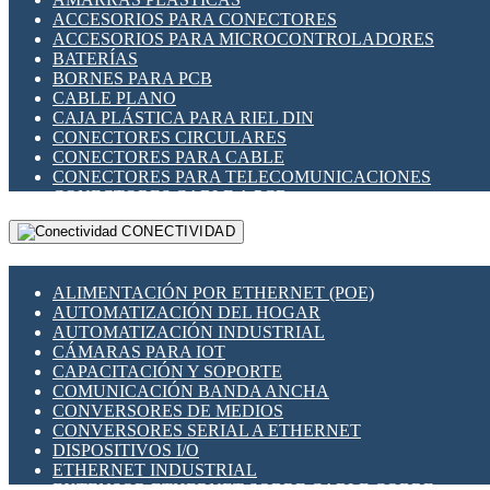
ENCHUFES INDUSTRIALES
ACCESORIOS PARA CONECTORES
INDICADORES PARA PANEL
ACCESORIOS PARA MICROCONTROLADORES
INTERFACES DE RELÉ
BATERÍAS
INTERRUPTORES FIN DE CARRERA
BORNES PARA PCB
LLAVES CONMUTADORAS
CABLE PLANO
MEDIDORES DE ENERGÍA Y TC'S DE CORRIENTE
CAJA PLÁSTICA PARA RIEL DIN
MOTORES PASO A PASO
CONECTORES CIRCULARES
PANTALLAS HMI
CONECTORES PARA CABLE
PLC -CONTROLADORES LÓGICO PROGRAMABLES
CONECTORES PARA TELECOMUNICACIONES
PROGRAMADORES DE HORARIO
CONECTORES CABLE A PCB
PROTECCIÓN ELÉCTRICA
CONECTORES PCB A CABLE
RELÉS DE PROTECCIÓN
CONECTIVIDAD
DIP SWITCHES
SENSORES CAPACITIVOS
DISPLAYS 7 SEGMENTOS
SENSORES DE POSICIÓN LINEAL
FUSIBLES Y PORTAFUSIBLES
SENSORES FOTOELÉCTRICOS
ALIMENTACIÓN POR ETHERNET (POE)
HERRAMIENTAS VARIAS
SENSORES INDUCTIVOS
AUTOMATIZACIÓN DEL HOGAR
ILUMINACIÓN LED
TEMPORIZADORES
AUTOMATIZACIÓN INDUSTRIAL
INTERRUPTORES REED
VARIACS
CÁMARAS PARA IOT
INTERFACES DE RELÉ
VARIADORES DE FRECUENCIA [VDF]
CAPACITACIÓN Y SOPORTE
OTROS RELÉS
SECCIONADORES - INTERRUPTORES
COMUNICACIÓN BANDA ANCHA
PROTECCIÓN TÉRMICA
MAQUINARIA
CONVERSORES DE MEDIOS
RELÉS AUTOMOTRICES
CONVERSORES SERIAL A ETHERNET
RELÉS DE SEÑAL
DISPOSITIVOS I/O
RELÉS DE ESTADO SÓLIDO SSR
ETHERNET INDUSTRIAL
RELÉS INDUSTRIALES
EXTENSOR ETHERNET SOBRE CABLE COBRE