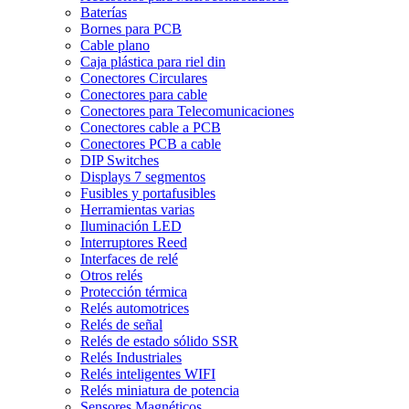
Baterías
Bornes para PCB
Cable plano
Caja plástica para riel din
Conectores Circulares
Conectores para cable
Conectores para Telecomunicaciones
Conectores cable a PCB
Conectores PCB a cable
DIP Switches
Displays 7 segmentos
Fusibles y portafusibles
Herramientas varias
Iluminación LED
Interruptores Reed
Interfaces de relé
Otros relés
Protección térmica
Relés automotrices
Relés de señal
Relés de estado sólido SSR
Relés Industriales
Relés inteligentes WIFI
Relés miniatura de potencia
Sensores Magnéticos