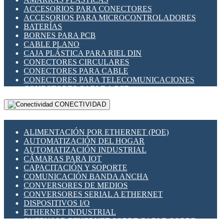
ENCHUFES INDUSTRIALES
ACCESORIOS PARA CONECTORES
INDICADORES PARA PANEL
ACCESORIOS PARA MICROCONTROLADORES
INTERFACES DE RELÉ
BATERÍAS
INTERRUPTORES FIN DE CARRERA
BORNES PARA PCB
LLAVES CONMUTADORAS
CABLE PLANO
MEDIDORES DE ENERGÍA Y TC'S DE CORRIENTE
CAJA PLÁSTICA PARA RIEL DIN
MOTORES PASO A PASO
CONECTORES CIRCULARES
PANTALLAS HMI
CONECTORES PARA CABLE
PLC -CONTROLADORES LÓGICO PROGRAMABLES
CONECTORES PARA TELECOMUNICACIONES
PROGRAMADORES DE HORARIO
CONECTORES CABLE A PCB
PROTECCIÓN ELÉCTRICA
CONECTORES PCB A CABLE
RELÉS DE PROTECCIÓN
CONECTIVIDAD
DIP SWITCHES
SENSORES CAPACITIVOS
DISPLAYS 7 SEGMENTOS
SENSORES DE POSICIÓN LINEAL
FUSIBLES Y PORTAFUSIBLES
SENSORES FOTOELÉCTRICOS
ALIMENTACIÓN POR ETHERNET (POE)
HERRAMIENTAS VARIAS
SENSORES INDUCTIVOS
AUTOMATIZACIÓN DEL HOGAR
ILUMINACIÓN LED
TEMPORIZADORES
AUTOMATIZACIÓN INDUSTRIAL
INTERRUPTORES REED
VARIACS
CÁMARAS PARA IOT
INTERFACES DE RELÉ
VARIADORES DE FRECUENCIA [VDF]
CAPACITACIÓN Y SOPORTE
OTROS RELÉS
SECCIONADORES - INTERRUPTORES
COMUNICACIÓN BANDA ANCHA
PROTECCIÓN TÉRMICA
MAQUINARIA
CONVERSORES DE MEDIOS
RELÉS AUTOMOTRICES
CONVERSORES SERIAL A ETHERNET
RELÉS DE SEÑAL
DISPOSITIVOS I/O
RELÉS DE ESTADO SÓLIDO SSR
ETHERNET INDUSTRIAL
RELÉS INDUSTRIALES
EXTENSOR ETHERNET SOBRE CABLE COBRE