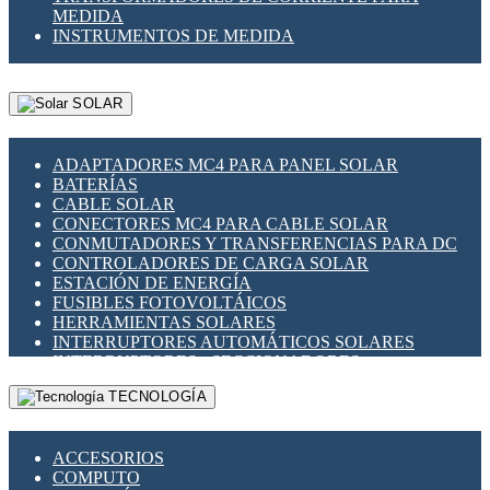
MEDIDA
INSTRUMENTOS DE MEDIDA
SOLAR
ADAPTADORES MC4 PARA PANEL SOLAR
BATERÍAS
CABLE SOLAR
CONECTORES MC4 PARA CABLE SOLAR
CONMUTADORES Y TRANSFERENCIAS PARA DC
CONTROLADORES DE CARGA SOLAR
ESTACIÓN DE ENERGÍA
FUSIBLES FOTOVOLTÁICOS
HERRAMIENTAS SOLARES
INTERRUPTORES AUTOMÁTICOS SOLARES
INTERRUPTORES - SECCIONADORES
FOTOVOLTÁICOS
TECNOLOGÍA
MONTAJE PANEL SOLAR
PORTA FUSIBLES Y SECCIONADORES
FOTOVOLTAICOS
ACCESORIOS
SUPRESOR DE TRANSIENTES SPDS PARA
COMPUTO
APLICACIONES FOTOVOLTAICAS