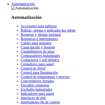
Automatización
Automatización
Accesorios para tableros
Balizas, sirenas e indicador luz piloto
Borneras y bloque terminal
Botoneras e Interruptores
Cables para sensores
Capacitación y Soporte
Caudalímetros de agua
Computadores Industriales
Contactores y relé térmico
Contadores para panel
Control de Nivel
Control para Iluminación
Control de temperatura y proceso
Convertidores Seriales
Encoders rotatorios
Enchufes Industriales
Indicadores para panel
Interfaces de relé
Interruptores fin de carrera