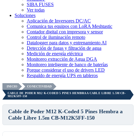
SIBA FUSES
Ver todas
Soluciones
Aplicación de Inversores DC/AC
Comunica tus equipos con LoRA Meshtastic
Contador digital con impresora y sensor
Control de iluminación remoto
Datalogger para datos y entrenamiento AI
Detección de fugas y filtración de agua
Medición de energía eléctrica
Monitoreo extracción de Agua DGA
Monitoreo inteligente de banco de baterías
Porque considerar el uso de drivers LED
Respaldo de energía UPS en tableros
INICIO
CONECTIVIDAD
CABLE DE PODER M12 K-CODED 5 PINES HEMBRA A CABLE LIBRE 1.5M CB-
M12K5FF-150
Cable de Poder M12 K-Coded 5 Pines Hembra a
Cable Libre 1.5m CB-M12K5FF-150