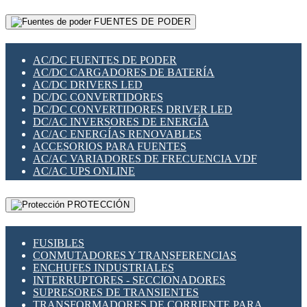
RELÉS INTELIGENTES WIFI
GATEWAY LORAWAN
RELÉS MINIATURA DE POTENCIA
FUENTES DE PODER
GESTIÓN DE REDES
SENSORES MAGNÉTICOS
INFRAESTRUCTURA ETHERCAT
SOPORTE PARA CIRCUITO IMPRESO
PERIFÉRICOS DE RED
SOQUETES PARA RELÉ
AC/DC FUENTES DE PODER
PLACAS MODULARES IOT
SWITCH Y MICROSWITCH
AC/DC CARGADORES DE BATERÍA
SWITCHES Y REDES WIFI
TARJETAS PI
AC/DC DRIVERS LED
SOLUCIONES IOT
UNIÓN Y DERIVACIÓN DE CABLE
DC/DC CONVERTIDORES
SOLUCIONES LORAWAN
DC/DC CONVERTIDORES DRIVER LED
SOLUCIONES RED CELULAR
DC/AC INVERSORES DE ENERGÍA
SEGURIDAD PARA REDES
AC/AC ENERGÍAS RENOVABLES
SWITCHES LAN
ACCESORIOS PARA FUENTES
TELEFONÍA IP (VOIP)
AC/AC VARIADORES DE FRECUENCIA VDF
VIGILANCIA IP (CCTV)
AC/AC UPS ONLINE
MESHTASTIC
PROTECCIÓN
FUSIBLES
CONMUTADORES Y TRANSFERENCIAS
ENCHUFES INDUSTRIALES
INTERRUPTORES - SECCIONADORES
SUPRESORES DE TRANSIENTES
TRANSFORMADORES DE CORRIENTE PARA