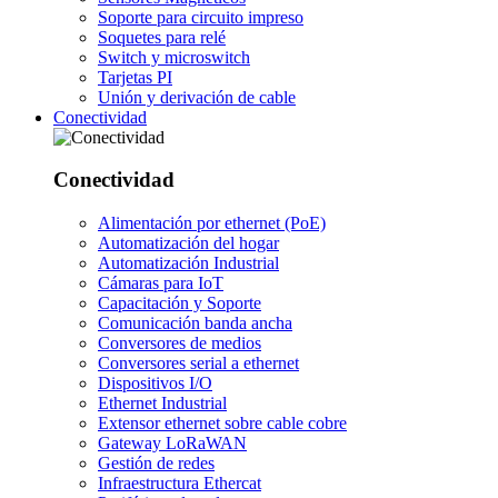
Soporte para circuito impreso
Soquetes para relé
Switch y microswitch
Tarjetas PI
Unión y derivación de cable
Conectividad
Conectividad
Alimentación por ethernet (PoE)
Automatización del hogar
Automatización Industrial
Cámaras para IoT
Capacitación y Soporte
Comunicación banda ancha
Conversores de medios
Conversores serial a ethernet
Dispositivos I/O
Ethernet Industrial
Extensor ethernet sobre cable cobre
Gateway LoRaWAN
Gestión de redes
Infraestructura Ethercat