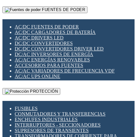
RELÉS INTELIGENTES WIFI
GATEWAY LORAWAN
RELÉS MINIATURA DE POTENCIA
FUENTES DE PODER
GESTIÓN DE REDES
SENSORES MAGNÉTICOS
INFRAESTRUCTURA ETHERCAT
SOPORTE PARA CIRCUITO IMPRESO
PERIFÉRICOS DE RED
SOQUETES PARA RELÉ
AC/DC FUENTES DE PODER
PLACAS MODULARES IOT
SWITCH Y MICROSWITCH
AC/DC CARGADORES DE BATERÍA
SWITCHES Y REDES WIFI
TARJETAS PI
AC/DC DRIVERS LED
SOLUCIONES IOT
UNIÓN Y DERIVACIÓN DE CABLE
DC/DC CONVERTIDORES
SOLUCIONES LORAWAN
DC/DC CONVERTIDORES DRIVER LED
SOLUCIONES RED CELULAR
DC/AC INVERSORES DE ENERGÍA
SEGURIDAD PARA REDES
AC/AC ENERGÍAS RENOVABLES
SWITCHES LAN
ACCESORIOS PARA FUENTES
TELEFONÍA IP (VOIP)
AC/AC VARIADORES DE FRECUENCIA VDF
VIGILANCIA IP (CCTV)
AC/AC UPS ONLINE
MESHTASTIC
PROTECCIÓN
FUSIBLES
CONMUTADORES Y TRANSFERENCIAS
ENCHUFES INDUSTRIALES
INTERRUPTORES - SECCIONADORES
SUPRESORES DE TRANSIENTES
TRANSFORMADORES DE CORRIENTE PARA