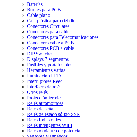
Baterías
Bornes para PCB
Cable plano
Caja plástica para riel din
Conectores Circulares
Conectores para cable
Conectores para Telecomunicaciones
Conectores cable a PCB
Conectores PCB a cable
DIP Switches
Displays 7 segmentos
Fusibles y portafusibles
Herramientas varias
Iluminación LED
Interruptores Reed
Interfaces de relé
Otros relés
Protección térmica
Relés automotrices
Relés de señal
Relés de estado sólido SSR
Relés Industriales
Relés inteligentes WIFI
Relés miniatura de potencia
Sensores Magnéticos