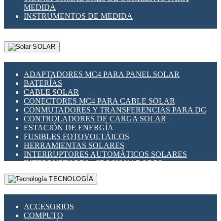
MEDIDA
INSTRUMENTOS DE MEDIDA
SOLAR
ADAPTADORES MC4 PARA PANEL SOLAR
BATERÍAS
CABLE SOLAR
CONECTORES MC4 PARA CABLE SOLAR
CONMUTADORES Y TRANSFERENCIAS PARA DC
CONTROLADORES DE CARGA SOLAR
ESTACIÓN DE ENERGÍA
FUSIBLES FOTOVOLTÁICOS
HERRAMIENTAS SOLARES
INTERRUPTORES AUTOMÁTICOS SOLARES
INTERRUPTORES - SECCIONADORES
FOTOVOLTÁICOS
TECNOLOGÍA
MONTAJE PANEL SOLAR
PORTA FUSIBLES Y SECCIONADORES
FOTOVOLTAICOS
ACCESORIOS
SUPRESOR DE TRANSIENTES SPDS PARA
COMPUTO
APLICACIONES FOTOVOLTAICAS