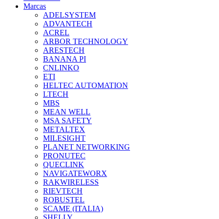
Marcas
ADELSYSTEM
ADVANTECH
ACREL
ARBOR TECHNOLOGY
ARESTECH
BANANA PI
CNLINKO
ETI
HELTEC AUTOMATION
LTECH
MBS
MEAN WELL
MSA SAFETY
METALTEX
MILESIGHT
PLANET NETWORKING
PRONUTEC
QUECLINK
NAVIGATEWORX
RAKWIRELESS
RIEVTECH
ROBUSTEL
SCAME (ITALIA)
SHELLY