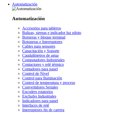
Automatización
Automatización
Accesorios para tableros
Balizas, sirenas e indicador luz piloto
Borneras y bloque terminal
Botoneras e Interruptores
Cables para sensores
Capacitación y Soporte
Caudalímetros de agua
Computadores Industriales
Contactores y relé térmico
Contadores para panel
Control de Nivel
Control para Iluminación
Control de temperatura y proceso
Convertidores Seriales
Encoders rotatorios
Enchufes Industriales
Indicadores para panel
Interfaces de relé
Interruptores fin de carrera