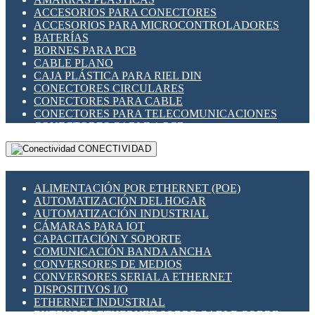
ENCHUFES INDUSTRIALES
ACCESORIOS PARA CONECTORES
INDICADORES PARA PANEL
ACCESORIOS PARA MICROCONTROLADORES
INTERFACES DE RELÉ
BATERÍAS
INTERRUPTORES FIN DE CARRERA
BORNES PARA PCB
LLAVES CONMUTADORAS
CABLE PLANO
MEDIDORES DE ENERGÍA Y TC'S DE CORRIENTE
CAJA PLÁSTICA PARA RIEL DIN
MOTORES PASO A PASO
CONECTORES CIRCULARES
PANTALLAS HMI
CONECTORES PARA CABLE
PLC -CONTROLADORES LÓGICO PROGRAMABLES
CONECTORES PARA TELECOMUNICACIONES
PROGRAMADORES DE HORARIO
CONECTORES CABLE A PCB
PROTECCIÓN ELÉCTRICA
CONECTORES PCB A CABLE
RELÉS DE PROTECCIÓN
CONECTIVIDAD
DIP SWITCHES
SENSORES CAPACITIVOS
DISPLAYS 7 SEGMENTOS
SENSORES DE POSICIÓN LINEAL
FUSIBLES Y PORTAFUSIBLES
SENSORES FOTOELÉCTRICOS
ALIMENTACIÓN POR ETHERNET (POE)
HERRAMIENTAS VARIAS
SENSORES INDUCTIVOS
AUTOMATIZACIÓN DEL HOGAR
ILUMINACIÓN LED
TEMPORIZADORES
AUTOMATIZACIÓN INDUSTRIAL
INTERRUPTORES REED
VARIACS
CÁMARAS PARA IOT
INTERFACES DE RELÉ
VARIADORES DE FRECUENCIA [VDF]
CAPACITACIÓN Y SOPORTE
OTROS RELÉS
SECCIONADORES - INTERRUPTORES
COMUNICACIÓN BANDA ANCHA
PROTECCIÓN TÉRMICA
MAQUINARIA
CONVERSORES DE MEDIOS
RELÉS AUTOMOTRICES
CONVERSORES SERIAL A ETHERNET
RELÉS DE SEÑAL
DISPOSITIVOS I/O
RELÉS DE ESTADO SÓLIDO SSR
ETHERNET INDUSTRIAL
RELÉS INDUSTRIALES
EXTENSOR ETHERNET SOBRE CABLE COBRE