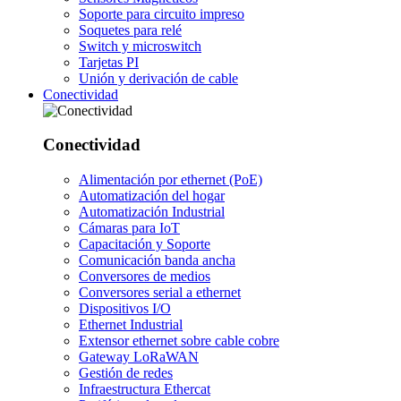
Soporte para circuito impreso
Soquetes para relé
Switch y microswitch
Tarjetas PI
Unión y derivación de cable
Conectividad
Conectividad
Alimentación por ethernet (PoE)
Automatización del hogar
Automatización Industrial
Cámaras para IoT
Capacitación y Soporte
Comunicación banda ancha
Conversores de medios
Conversores serial a ethernet
Dispositivos I/O
Ethernet Industrial
Extensor ethernet sobre cable cobre
Gateway LoRaWAN
Gestión de redes
Infraestructura Ethercat