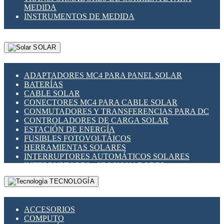
MEDIDA
INSTRUMENTOS DE MEDIDA
SOLAR
ADAPTADORES MC4 PARA PANEL SOLAR
BATERÍAS
CABLE SOLAR
CONECTORES MC4 PARA CABLE SOLAR
CONMUTADORES Y TRANSFERENCIAS PARA DC
CONTROLADORES DE CARGA SOLAR
ESTACIÓN DE ENERGÍA
FUSIBLES FOTOVOLTÁICOS
HERRAMIENTAS SOLARES
INTERRUPTORES AUTOMÁTICOS SOLARES
INTERRUPTORES - SECCIONADORES
FOTOVOLTÁICOS
TECNOLOGÍA
MONTAJE PANEL SOLAR
PORTA FUSIBLES Y SECCIONADORES
FOTOVOLTAICOS
ACCESORIOS
SUPRESOR DE TRANSIENTES SPDS PARA
COMPUTO
APLICACIONES FOTOVOLTAICAS