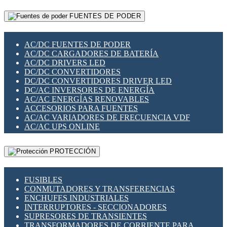
RELÉS INTELIGENTES WIFI
GATEWAY LORAWAN
RELÉS MINIATURA DE POTENCIA
FUENTES DE PODER
GESTIÓN DE REDES
SENSORES MAGNÉTICOS
INFRAESTRUCTURA ETHERCAT
SOPORTE PARA CIRCUITO IMPRESO
PERIFÉRICOS DE RED
SOQUETES PARA RELÉ
AC/DC FUENTES DE PODER
PLACAS MODULARES IOT
SWITCH Y MICROSWITCH
AC/DC CARGADORES DE BATERÍA
SWITCHES Y REDES WIFI
TARJETAS PI
AC/DC DRIVERS LED
SOLUCIONES IOT
UNIÓN Y DERIVACIÓN DE CABLE
DC/DC CONVERTIDORES
SOLUCIONES LORAWAN
DC/DC CONVERTIDORES DRIVER LED
SOLUCIONES RED CELULAR
DC/AC INVERSORES DE ENERGÍA
SEGURIDAD PARA REDES
AC/AC ENERGÍAS RENOVABLES
SWITCHES LAN
ACCESORIOS PARA FUENTES
TELEFONÍA IP (VOIP)
AC/AC VARIADORES DE FRECUENCIA VDF
VIGILANCIA IP (CCTV)
AC/AC UPS ONLINE
MESHTASTIC
PROTECCIÓN
FUSIBLES
CONMUTADORES Y TRANSFERENCIAS
ENCHUFES INDUSTRIALES
INTERRUPTORES - SECCIONADORES
SUPRESORES DE TRANSIENTES
TRANSFORMADORES DE CORRIENTE PARA