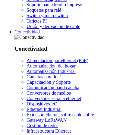
Soporte para circuito impreso
Soquetes para relé
Switch y microswitch
Tarjetas PI
Unión y derivación de cable
Conectividad
Conectividad
Alimentación por ethernet (PoE)
Automatización del hogar
Automatización Industrial
Cámaras para IoT
Capacitación y Soporte
Comunicación banda ancha
Conversores de medios
Conversores serial a ethernet
Dispositivos I/O
Ethernet Industrial
Extensor ethernet sobre cable cobre
Gateway LoRaWAN
Gestión de redes
Infraestructura Ethercat