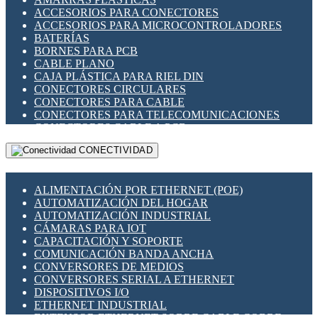
ENCHUFES INDUSTRIALES
ACCESORIOS PARA CONECTORES
INDICADORES PARA PANEL
ACCESORIOS PARA MICROCONTROLADORES
INTERFACES DE RELÉ
BATERÍAS
INTERRUPTORES FIN DE CARRERA
BORNES PARA PCB
LLAVES CONMUTADORAS
CABLE PLANO
MEDIDORES DE ENERGÍA Y TC'S DE CORRIENTE
CAJA PLÁSTICA PARA RIEL DIN
MOTORES PASO A PASO
CONECTORES CIRCULARES
PANTALLAS HMI
CONECTORES PARA CABLE
PLC -CONTROLADORES LÓGICO PROGRAMABLES
CONECTORES PARA TELECOMUNICACIONES
PROGRAMADORES DE HORARIO
CONECTORES CABLE A PCB
PROTECCIÓN ELÉCTRICA
CONECTORES PCB A CABLE
RELÉS DE PROTECCIÓN
CONECTIVIDAD
DIP SWITCHES
SENSORES CAPACITIVOS
DISPLAYS 7 SEGMENTOS
SENSORES DE POSICIÓN LINEAL
FUSIBLES Y PORTAFUSIBLES
SENSORES FOTOELÉCTRICOS
ALIMENTACIÓN POR ETHERNET (POE)
HERRAMIENTAS VARIAS
SENSORES INDUCTIVOS
AUTOMATIZACIÓN DEL HOGAR
ILUMINACIÓN LED
TEMPORIZADORES
AUTOMATIZACIÓN INDUSTRIAL
INTERRUPTORES REED
VARIACS
CÁMARAS PARA IOT
INTERFACES DE RELÉ
VARIADORES DE FRECUENCIA [VDF]
CAPACITACIÓN Y SOPORTE
OTROS RELÉS
SECCIONADORES - INTERRUPTORES
COMUNICACIÓN BANDA ANCHA
PROTECCIÓN TÉRMICA
MAQUINARIA
CONVERSORES DE MEDIOS
RELÉS AUTOMOTRICES
CONVERSORES SERIAL A ETHERNET
RELÉS DE SEÑAL
DISPOSITIVOS I/O
RELÉS DE ESTADO SÓLIDO SSR
ETHERNET INDUSTRIAL
RELÉS INDUSTRIALES
EXTENSOR ETHERNET SOBRE CABLE COBRE