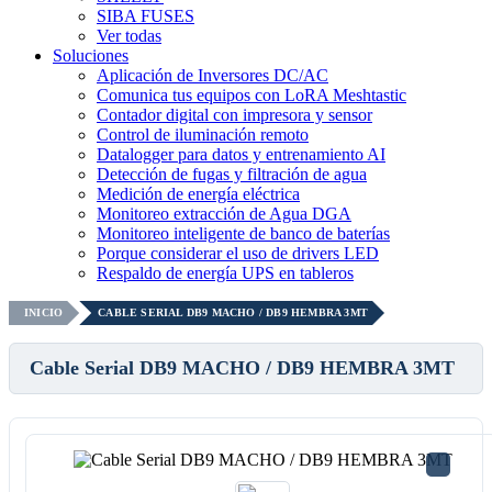
SIBA FUSES
Ver todas
Soluciones
Aplicación de Inversores DC/AC
Comunica tus equipos con LoRA Meshtastic
Contador digital con impresora y sensor
Control de iluminación remoto
Datalogger para datos y entrenamiento AI
Detección de fugas y filtración de agua
Medición de energía eléctrica
Monitoreo extracción de Agua DGA
Monitoreo inteligente de banco de baterías
Porque considerar el uso de drivers LED
Respaldo de energía UPS en tableros
INICIO
CABLE SERIAL DB9 MACHO / DB9 HEMBRA 3MT
Cable Serial DB9 MACHO / DB9 HEMBRA 3MT