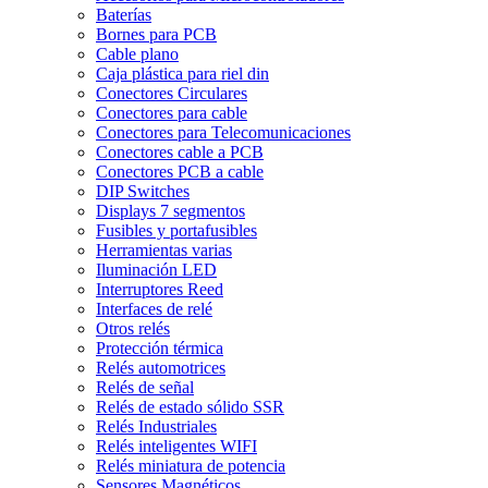
Baterías
Bornes para PCB
Cable plano
Caja plástica para riel din
Conectores Circulares
Conectores para cable
Conectores para Telecomunicaciones
Conectores cable a PCB
Conectores PCB a cable
DIP Switches
Displays 7 segmentos
Fusibles y portafusibles
Herramientas varias
Iluminación LED
Interruptores Reed
Interfaces de relé
Otros relés
Protección térmica
Relés automotrices
Relés de señal
Relés de estado sólido SSR
Relés Industriales
Relés inteligentes WIFI
Relés miniatura de potencia
Sensores Magnéticos