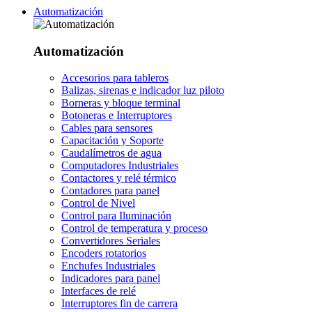
Automatización
Automatización
Accesorios para tableros
Balizas, sirenas e indicador luz piloto
Borneras y bloque terminal
Botoneras e Interruptores
Cables para sensores
Capacitación y Soporte
Caudalímetros de agua
Computadores Industriales
Contactores y relé térmico
Contadores para panel
Control de Nivel
Control para Iluminación
Control de temperatura y proceso
Convertidores Seriales
Encoders rotatorios
Enchufes Industriales
Indicadores para panel
Interfaces de relé
Interruptores fin de carrera