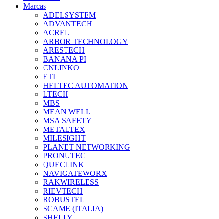
Marcas
ADELSYSTEM
ADVANTECH
ACREL
ARBOR TECHNOLOGY
ARESTECH
BANANA PI
CNLINKO
ETI
HELTEC AUTOMATION
LTECH
MBS
MEAN WELL
MSA SAFETY
METALTEX
MILESIGHT
PLANET NETWORKING
PRONUTEC
QUECLINK
NAVIGATEWORX
RAKWIRELESS
RIEVTECH
ROBUSTEL
SCAME (ITALIA)
SHELLY