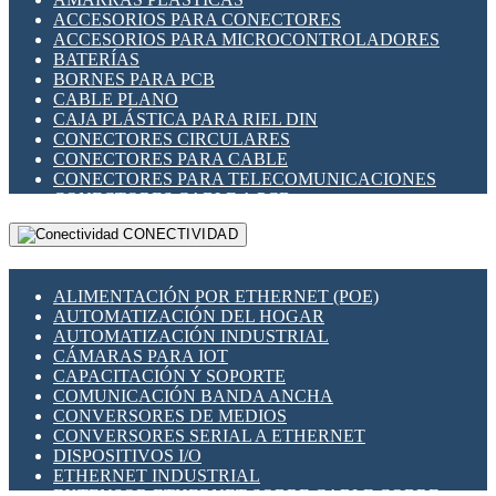
ENCHUFES INDUSTRIALES
ACCESORIOS PARA CONECTORES
INDICADORES PARA PANEL
ACCESORIOS PARA MICROCONTROLADORES
INTERFACES DE RELÉ
BATERÍAS
INTERRUPTORES FIN DE CARRERA
BORNES PARA PCB
LLAVES CONMUTADORAS
CABLE PLANO
MEDIDORES DE ENERGÍA Y TC'S DE CORRIENTE
CAJA PLÁSTICA PARA RIEL DIN
MOTORES PASO A PASO
CONECTORES CIRCULARES
PANTALLAS HMI
CONECTORES PARA CABLE
PLC -CONTROLADORES LÓGICO PROGRAMABLES
CONECTORES PARA TELECOMUNICACIONES
PROGRAMADORES DE HORARIO
CONECTORES CABLE A PCB
PROTECCIÓN ELÉCTRICA
CONECTORES PCB A CABLE
RELÉS DE PROTECCIÓN
CONECTIVIDAD
DIP SWITCHES
SENSORES CAPACITIVOS
DISPLAYS 7 SEGMENTOS
SENSORES DE POSICIÓN LINEAL
FUSIBLES Y PORTAFUSIBLES
SENSORES FOTOELÉCTRICOS
ALIMENTACIÓN POR ETHERNET (POE)
HERRAMIENTAS VARIAS
SENSORES INDUCTIVOS
AUTOMATIZACIÓN DEL HOGAR
ILUMINACIÓN LED
TEMPORIZADORES
AUTOMATIZACIÓN INDUSTRIAL
INTERRUPTORES REED
VARIACS
CÁMARAS PARA IOT
INTERFACES DE RELÉ
VARIADORES DE FRECUENCIA [VDF]
CAPACITACIÓN Y SOPORTE
OTROS RELÉS
SECCIONADORES - INTERRUPTORES
COMUNICACIÓN BANDA ANCHA
PROTECCIÓN TÉRMICA
MAQUINARIA
CONVERSORES DE MEDIOS
RELÉS AUTOMOTRICES
CONVERSORES SERIAL A ETHERNET
RELÉS DE SEÑAL
DISPOSITIVOS I/O
RELÉS DE ESTADO SÓLIDO SSR
ETHERNET INDUSTRIAL
RELÉS INDUSTRIALES
EXTENSOR ETHERNET SOBRE CABLE COBRE