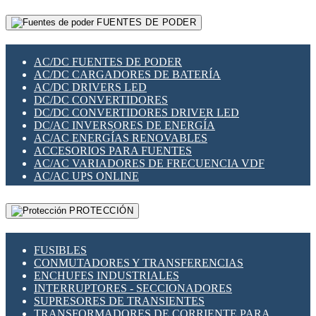
RELÉS INTELIGENTES WIFI
GATEWAY LORAWAN
RELÉS MINIATURA DE POTENCIA
FUENTES DE PODER
GESTIÓN DE REDES
SENSORES MAGNÉTICOS
INFRAESTRUCTURA ETHERCAT
SOPORTE PARA CIRCUITO IMPRESO
PERIFÉRICOS DE RED
SOQUETES PARA RELÉ
AC/DC FUENTES DE PODER
PLACAS MODULARES IOT
SWITCH Y MICROSWITCH
AC/DC CARGADORES DE BATERÍA
SWITCHES Y REDES WIFI
TARJETAS PI
AC/DC DRIVERS LED
SOLUCIONES IOT
UNIÓN Y DERIVACIÓN DE CABLE
DC/DC CONVERTIDORES
SOLUCIONES LORAWAN
DC/DC CONVERTIDORES DRIVER LED
SOLUCIONES RED CELULAR
DC/AC INVERSORES DE ENERGÍA
SEGURIDAD PARA REDES
AC/AC ENERGÍAS RENOVABLES
SWITCHES LAN
ACCESORIOS PARA FUENTES
TELEFONÍA IP (VOIP)
AC/AC VARIADORES DE FRECUENCIA VDF
VIGILANCIA IP (CCTV)
AC/AC UPS ONLINE
MESHTASTIC
PROTECCIÓN
FUSIBLES
CONMUTADORES Y TRANSFERENCIAS
ENCHUFES INDUSTRIALES
INTERRUPTORES - SECCIONADORES
SUPRESORES DE TRANSIENTES
TRANSFORMADORES DE CORRIENTE PARA