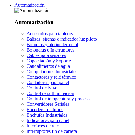
Automatización
Automatización
Accesorios para tableros
Balizas, sirenas e indicador luz piloto
Borneras y bloque terminal
Botoneras e Interruptores
Cables para sensores
Capacitación y Soporte
Caudalímetros de agua
Computadores Industriales
Contactores y relé térmico
Contadores para panel
Control de Nivel
Control para Iluminación
Control de temperatura y proceso
Convertidores Seriales
Encoders rotatorios
Enchufes Industriales
Indicadores para panel
Interfaces de relé
Interruptores fin de carrera