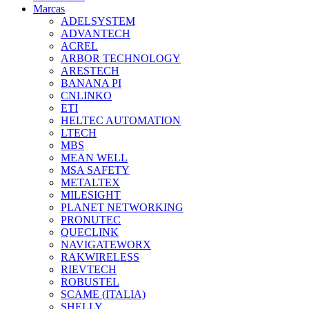
Marcas
ADELSYSTEM
ADVANTECH
ACREL
ARBOR TECHNOLOGY
ARESTECH
BANANA PI
CNLINKO
ETI
HELTEC AUTOMATION
LTECH
MBS
MEAN WELL
MSA SAFETY
METALTEX
MILESIGHT
PLANET NETWORKING
PRONUTEC
QUECLINK
NAVIGATEWORX
RAKWIRELESS
RIEVTECH
ROBUSTEL
SCAME (ITALIA)
SHELLY