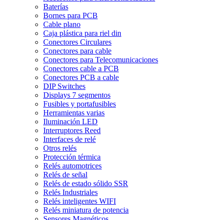
Baterías
Bornes para PCB
Cable plano
Caja plástica para riel din
Conectores Circulares
Conectores para cable
Conectores para Telecomunicaciones
Conectores cable a PCB
Conectores PCB a cable
DIP Switches
Displays 7 segmentos
Fusibles y portafusibles
Herramientas varias
Iluminación LED
Interruptores Reed
Interfaces de relé
Otros relés
Protección térmica
Relés automotrices
Relés de señal
Relés de estado sólido SSR
Relés Industriales
Relés inteligentes WIFI
Relés miniatura de potencia
Sensores Magnéticos