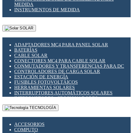
MEDIDA
INSTRUMENTOS DE MEDIDA
SOLAR
ADAPTADORES MC4 PARA PANEL SOLAR
BATERÍAS
CABLE SOLAR
CONECTORES MC4 PARA CABLE SOLAR
CONMUTADORES Y TRANSFERENCIAS PARA DC
CONTROLADORES DE CARGA SOLAR
ESTACIÓN DE ENERGÍA
FUSIBLES FOTOVOLTÁICOS
HERRAMIENTAS SOLARES
INTERRUPTORES AUTOMÁTICOS SOLARES
INTERRUPTORES - SECCIONADORES
FOTOVOLTÁICOS
TECNOLOGÍA
MONTAJE PANEL SOLAR
PORTA FUSIBLES Y SECCIONADORES
FOTOVOLTAICOS
ACCESORIOS
SUPRESOR DE TRANSIENTES SPDS PARA
COMPUTO
APLICACIONES FOTOVOLTAICAS