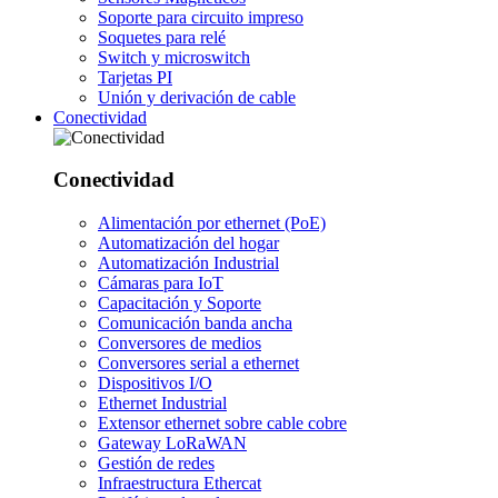
Soporte para circuito impreso
Soquetes para relé
Switch y microswitch
Tarjetas PI
Unión y derivación de cable
Conectividad
Conectividad
Alimentación por ethernet (PoE)
Automatización del hogar
Automatización Industrial
Cámaras para IoT
Capacitación y Soporte
Comunicación banda ancha
Conversores de medios
Conversores serial a ethernet
Dispositivos I/O
Ethernet Industrial
Extensor ethernet sobre cable cobre
Gateway LoRaWAN
Gestión de redes
Infraestructura Ethercat